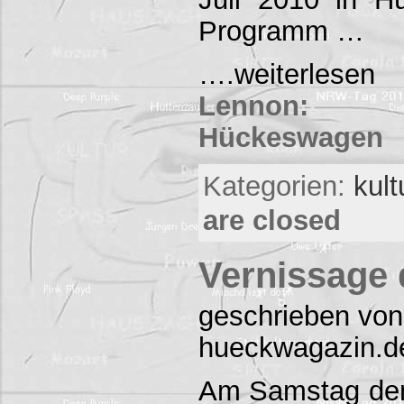
Programm …
….weiterles
Lennon: 
Hückeswagen
Kategorien:
kul
are closed
Vernissage 
geschrieben von
hueckwagazin.d
Am Samstag den