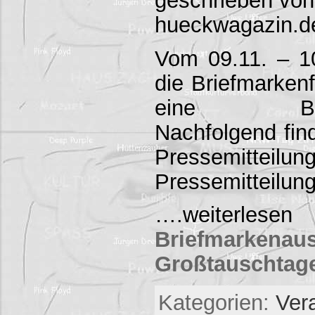
hueckwagazin.d
Vom 09.11. – 10
die Briefmarke
eine Briefm
Nachfolgend fin
Pressemitte
Pressemitteilu
….weiterlesen
Briefmarke
Großtauschtag
Kategorien:
Ver