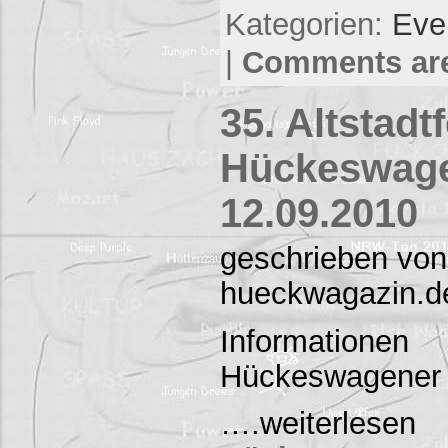
Kategorien:
Eve
|
Comments are
35. Altstadt
Hückeswage
12.09.2010
geschrieben von
hueckwagazin.d
Informatio
Hückeswagener A
….weiterles