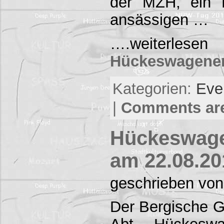
der MZH, ein F
ansässigen …
….weiterlese
Hückeswagener
Kategorien:
Eve
|
Comments are
Hückeswage
am 22.08.20
geschrieben von
Der Bergische G