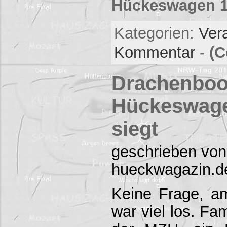
Hückeswagen 11
Kategorien:
Ver
Kommentar
-
(C
Drachenboo
Hückeswage
siegt
geschrieben von
hueckwagazin.d
Keine Frage, a
war viel los. Fa