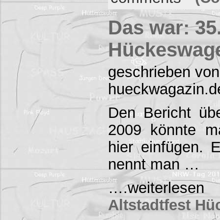
Das war: 35.
Hückeswage
geschrieben von
hueckwagazin.d
Den Bericht übe
2009 könnte ma
hier einfügen.
nennt man …
….weiterles
Altstadtfest H