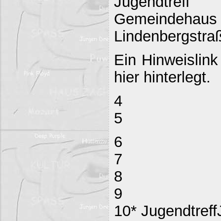
Jugendtreff
Gemeind
Lindenbergstraß
Ein Hinweislink
hier hinterlegt.
4
5
6
7
8
9
10* Jugendtreff