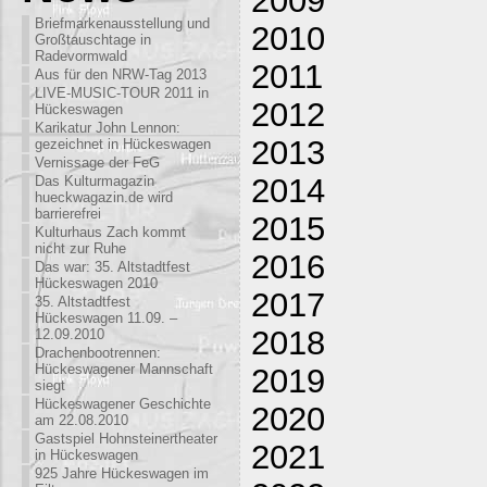
Briefmarkenausstellung und
2010
Großtauschtage in
Radevormwald
2011
Aus für den NRW-Tag 2013
LIVE-MUSIC-TOUR 2011 in
2012
Hückeswagen
Karikatur John Lennon:
2013
gezeichnet in Hückeswagen
Vernissage der FeG
2014
Das Kulturmagazin
hueckwagazin.de wird
barrierefrei
2015
Kulturhaus Zach kommt
nicht zur Ruhe
2016
Das war: 35. Altstadtfest
Hückeswagen 2010
2017
35. Altstadtfest
Hückeswagen 11.09. –
2018
12.09.2010
Drachenbootrennen:
Hückeswagener Mannschaft
2019
siegt
Hückeswagener Geschichte
2020
am 22.08.2010
Gastspiel Hohnsteinertheater
2021
in Hückeswagen
925 Jahre Hückeswagen im