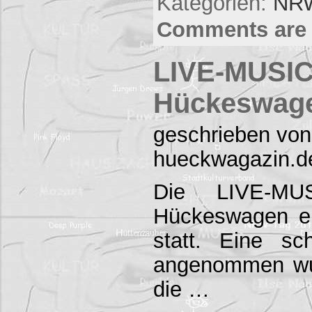
Kategorien:
NRW
Comments are 
LIVE-MUSIC
Hückeswag
geschrieben von
hueckwagazin.d
Die LIVE-MU
Hückeswagen er
statt. Eine s
angenommen wu
die …