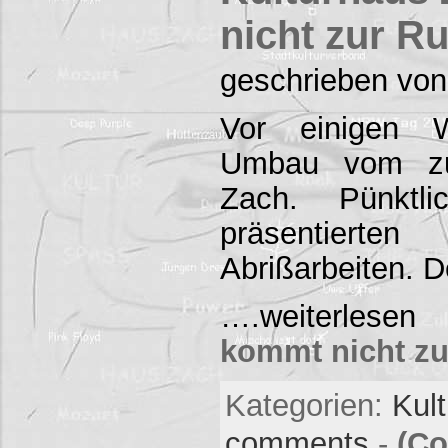
nicht zur R
geschrieben von
Vor einigen 
Umbau vom zuk
Zach. Pünktli
präsentierte
Abrißarbeiten.
….weiterles
kommt nicht z
Kategorien:
Kul
comments
-
(Co