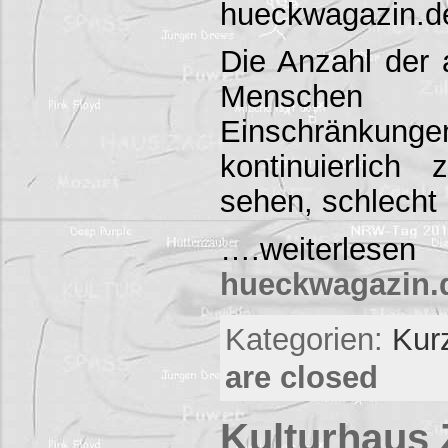
hueckwagazin.d
Die Anzahl der
Menschen m
Einschränkung
kontinuierlich
sehen, schlecht
….weiterlese
hueckwagazin.de
Kategorien:
Kur
are closed
Kulturhaus