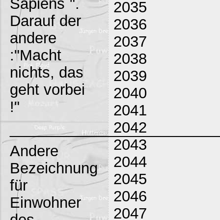
Sapiens`".
2035
Darauf der
2036
andere
2037
:"Macht
2038
nichts, das
2039
geht vorbei
2040
!"
2041
2042
_________________________
2043
Andere
2044
Bezeichnung
2045
für
2046
Einwohner
2047
des