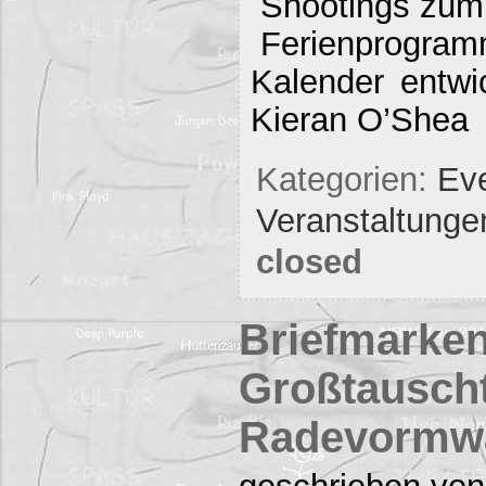
Shootings zum
Ferienprogra
Kalender entwi
Kieran O’Shea
Kategorien:
Eve
Veranstaltunge
closed
Briefmarken
Großtauscht
Radevormw
geschrieben von