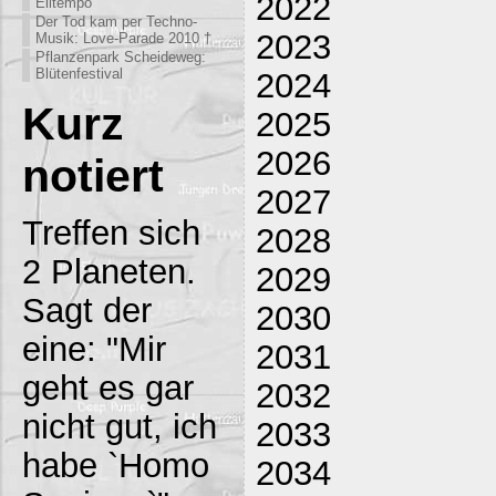
2022
Eiltempo
Der Tod kam per Techno-
2023
Musik: Love-Parade 2010 †
Pflanzenpark Scheideweg:
Blütenfestival
2024
Kurz
2025
2026
notiert
2027
Treffen sich
2028
2 Planeten.
2029
Sagt der
2030
eine: "Mir
2031
geht es gar
2032
nicht gut, ich
2033
habe `Homo
2034