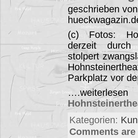
geschrieben von
hueckwagazin.d
(c) Fotos: Ho
derzeit durch
stolpert zwangsl
Hohnsteinerth
Parkplatz vor d
….weite
Hohnsteinerthe
Kategorien:
Kuns
Comments are 