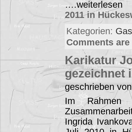
….weiterles
2011 in Hücke
Kategorien:
Gas
Comments are 
Karikatur J
gezeichnet
geschrieben von
Im Rahmen ei
Zusammenarb
Ingrida Ivankov
Juli 2010 in 