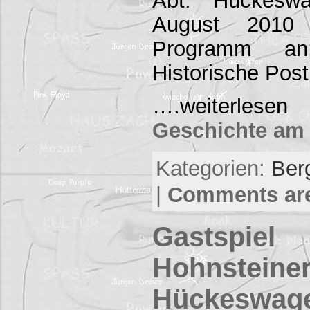
Abt. Hückesw
August 2010 
Programm an
Historische Pos
….weiterl
Geschichte am 
Kategorien:
Ber
|
Comments are
Gastspiel
Hohnsteiner
Hückeswag