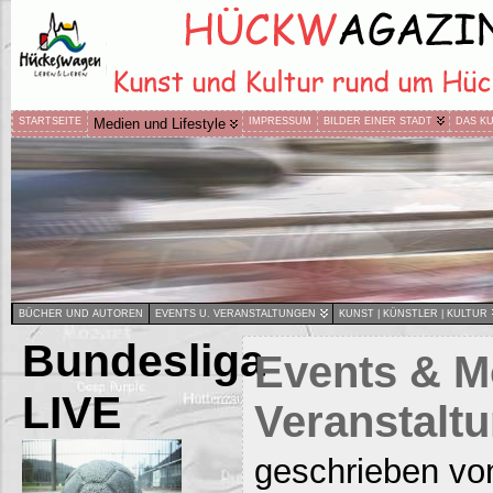
STARTSEITE
Medien und Lifestyle
IMPRESSUM
BILDER EINER STADT
DAS K
BÜCHER UND AUTOREN
EVENTS U. VERANSTALTUNGEN
KUNST | KÜNSTLER | KULTUR
Bundesliga
Events & M
LIVE
Veranstalt
geschrieben vo