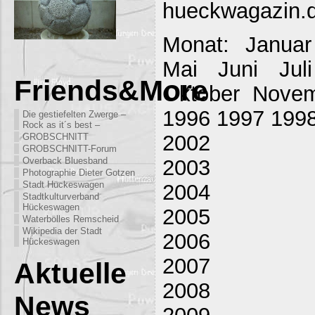
hueckwagazin.
Monat: Januar
Mai Juni Jul
Friends&More
Oktober Nove
1996 1997 199
Die gestiefelten Zwerge –
Rock as it´s best –
2002
GROBSCHNITT
GROBSCHNITT-Forum
2003
Overback Bluesband
Photographie Dieter Gotzen
Stadt Hückeswagen
2004
Stadtkulturverband
Hückeswagen
2005
Waterbölles Remscheid
Wikipedia der Stadt
2006
Hückeswagen
2007
Aktuelle
2008
News
2009