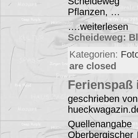
Scheideweg z
Pflanzen, …
….weiter
Scheideweg: Bl
Kategorien:
Foto
are closed
Ferienspaß
geschrieben von
hueckwagazin.d
Quellenangab
Oberbergischer 