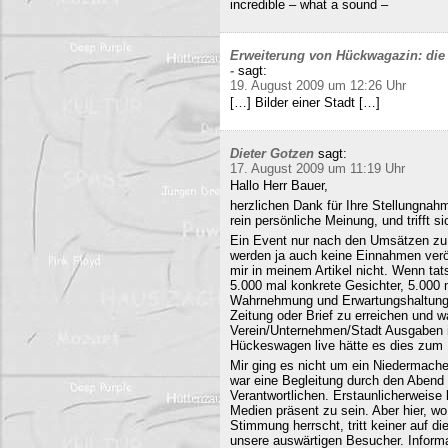
incredible – what a sound –
Erweiterung von Hückwagazin: die 
-
sagt:
19. August 2009 um 12:26 Uhr
[…] Bilder einer Stadt […]
Dieter Gotzen
sagt:
17. August 2009 um 11:19 Uhr
Hallo Herr Bauer,
herzlichen Dank für Ihre Stellungnahm
rein persönliche Meinung, und trifft s
Ein Event nur nach den Umsätzen zu b
werden ja auch keine Einnahmen veröf
mir in meinem Artikel nicht. Wenn ta
5.000 mal konkrete Gesichter, 5.000 
Wahrnehmung und Erwartungshaltung. 
Zeitung oder Brief zu erreichen und
Verein/Unternehmen/Stadt Ausgaben i
Hückeswagen live hätte es dies zum N
Mir ging es nicht um ein Niedermache
war eine Begleitung durch den Abend 
Verantwortlichen. Erstaunlicherweise 
Medien präsent zu sein. Aber hier, 
Stimmung herrscht, tritt keiner auf 
unsere auswärtigen Besucher. Informa