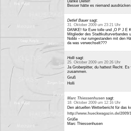
Danke Dieter!
Besser hätte es niemand ausdrücken
Detlef Bauer
sagt:
31. Oktober 2009 um 23:21 Uhr
DANKE! für Eure tolle und „O P J E K
Mitglieder des Stadtkulturverbandes 
Nobbi – nur rumgestanden mit den Hä
da was verwechselt???
Holli
sagt:
25. Oktober 2009 um 20:26 Uhr
Ja Groberpitter, du hattest Recht. E
zusammen.
Gruß
Holli
Marc Thiessenhusen
sagt:
18. Oktober 2009 um 12:16 Uhr
Den aktuellen Wetterbericht für das 
http://www.hueckwagazin.de/2009/10
Grüße
Marc Thiessenhusen