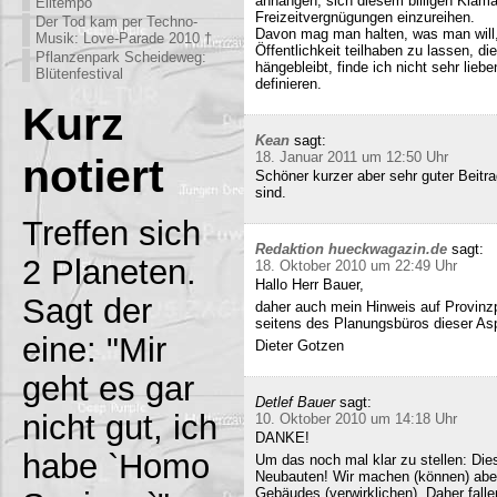
anhängen, sich diesem billigen Klamau
Eiltempo
Freizeitvergnügungen einzureihen.
Der Tod kam per Techno-
Davon mag man halten, was man will,
Musik: Love-Parade 2010 †
Öffentlichkeit teilhaben zu lassen, di
Pflanzenpark Scheideweg:
hängebleibt, finde ich nicht sehr lieb
Blütenfestival
definieren.
Kurz
Kean
sagt:
18. Januar 2011 um 12:50 Uhr
notiert
Schöner kurzer aber sehr guter Beitra
sind.
Treffen sich
Redaktion hueckwagazin.de
sagt:
2 Planeten.
18. Oktober 2010 um 22:49 Uhr
Hallo Herr Bauer,
Sagt der
daher auch mein Hinweis auf Provinz
seitens des Planungsbüros dieser Asp
eine: "Mir
Dieter Gotzen
geht es gar
Detlef Bauer
sagt:
nicht gut, ich
10. Oktober 2010 um 14:18 Uhr
DANKE!
habe `Homo
Um das noch mal klar zu stellen: Dies
Neubauten! Wir machen (können) abe
Gebäudes (verwirklichen). Daher fall