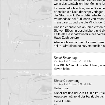
Damit setzen Sie unser kleines Maga
wenn das tatsächlich Ihre Meinung ist
Es wäre jedoch schön, wenn Sie einm
öffentlich ein Kulturkonzept vorlegen,
der Stadt sorgt. Denn dafür erhalten S
Verständnis: bei Zuflüssen von öffentl
Transparenz, und Sie die Pflicht der 
Und ich erinnere Sie an Ihren ersten
Sie von Blödsinn geschrieben, und di
Falle als Geschäftsführer eines Verei
Haus Zach gehören.
Aber noch einmal mein Hinweis: wenn i
sollte, wird diese selbstverständlich so
Detlef Bauer
sagt:
22. April 2010 um 21:38 Uhr
Ihre BILD-Polemik in allen Ehren, aber
davon habe….
Dieter Gotzen
sagt:
16. April 2010 um 09:54 Uhr
Hallo Elisa,
bisher hat uns der 207 CC nie im Stich
Aussetzer während der Fahrt, die bish
Liebe Grüße