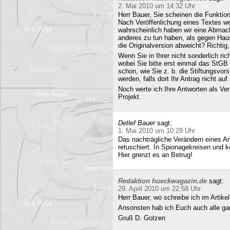
2. Mai 2010 um 14:32 Uhr
Herr Bauer, Sie scheinen die Funkti
Nach Veröffenlichung eines Textes wer
wahrscheinlich haben wir eine Abmac
anderes zu tun haben, als gegen Hau
die Originalversion abweicht? Richtig, 
Wenn Sie in Ihrer nicht sonderlich r
wobei Sie bitte erst einmal das StG
schon, wie Sie z. b. die Stiftungsvors
werden, falls dort Ihr Antrag nicht a
Noch werte ich Ihre Antworten als Verz
Projekt.
Detlef Bauer
sagt:
1. Mai 2010 um 10:29 Uhr
Das nachträgliche Verändern eines Art
retuschiert. In Spionagekreisen und k
Hier grenzt es an Betrug!
Redaktion hueckwagazin.de
sagt:
29. April 2010 um 22:58 Uhr
Herr Bauer, wo schreibe ich im Artike
Ansonsten hab ich Euch auch alle ganz
Gruß D. Gotzen