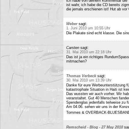
ich habe von deinem Kommentar die 
ist wahr, ich habe die CD bereits zigm
die jemals erschienen ist! Hut ab vor
Weber
sagt:
1. Juni 2010 um 10:55 Uhr
Die Plakate sind echt klasse. Die sin
Carsten
sagt:
31. Mai 2010 um 22:18 Uhr
Das ist ja ein richtiges RundumSpas
mitmachen?
Thomas Verbeck
sagt:
30. Mai 2010 um 13:39 Uhr
Danke für eure Werbeunterstützung für
katastrophale Situation in Haiti ist k
Das wussten wir auch vorher. Wir ha
veranstaltet. Gut 40 Menschen fand
Spendenglas jedenfalls teilweise zu f
Am 04.06. sehen wir uns in der Konz
Tommes & OVERBACK-BLUESBAN
Remscheid - Blog - 27 May 2010
sa