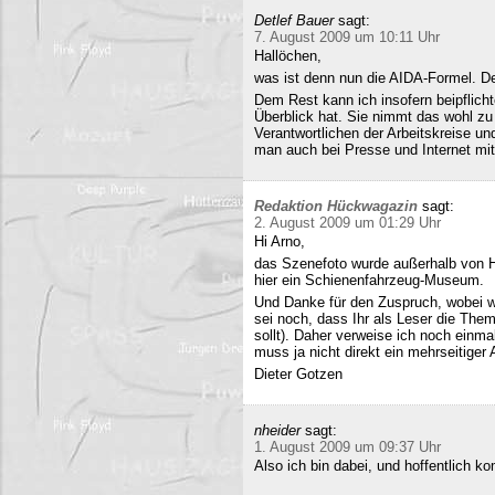
Detlef Bauer
sagt:
7. August 2009 um 10:11 Uhr
Hallöchen,
was ist denn nun die AIDA-Formel. Der
Dem Rest kann ich insofern beipflich
Überblick hat. Sie nimmt das wohl zu 
Verantwortlichen der Arbeitskreise un
man auch bei Presse und Internet mit
Redaktion Hückwagazin
sagt:
2. August 2009 um 01:29 Uhr
Hi Arno,
das Szenefoto wurde außerhalb von H
hier ein Schienenfahrzeug-Museum.
Und Danke für den Zuspruch, wobei w
sei noch, dass Ihr als Leser die The
sollt). Daher verweise ich noch einma
muss ja nicht direkt ein mehrseitiger A
Dieter Gotzen
nheider
sagt:
1. August 2009 um 09:37 Uhr
Also ich bin dabei, und hoffentlich 