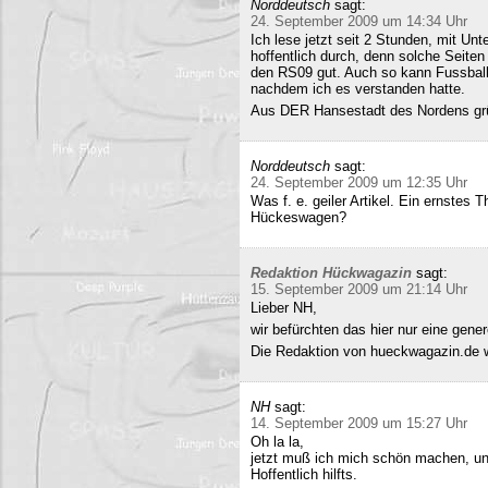
Norddeutsch
sagt:
24. September 2009 um 14:34 Uhr
Ich lese jetzt seit 2 Stunden, mit Un
hoffentlich durch, denn solche Seiten 
den RS09 gut. Auch so kann Fussball 
nachdem ich es verstanden hatte.
Aus DER Hansestadt des Nordens gr
Norddeutsch
sagt:
24. September 2009 um 12:35 Uhr
Was f. e. geiler Artikel. Ein ernstes
Hückeswagen?
Redaktion Hückwagazin
sagt:
15. September 2009 um 21:14 Uhr
Lieber NH,
wir befürchten das hier nur eine gene
Die Redaktion von hueckwagazin.de 
NH
sagt:
14. September 2009 um 15:27 Uhr
Oh la la,
jetzt muß ich mich schön machen, un
Hoffentlich hilfts.