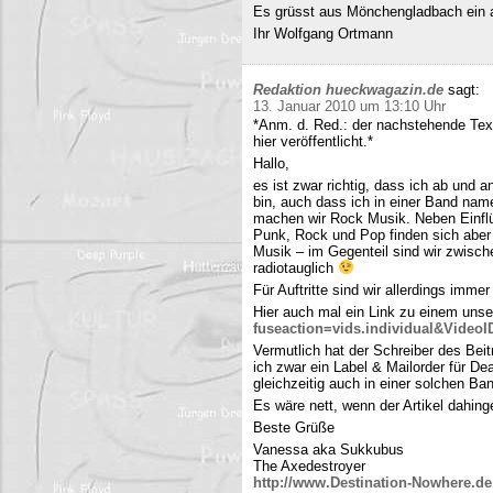
Es grüsst aus Mönchengladbach ein 
Ihr Wolfgang Ortmann
Redaktion hueckwagazin.de
sagt:
13. Januar 2010 um 13:10 Uhr
*Anm. d. Red.: der nachstehende Tex
hier veröffentlicht.*
Hallo,
es ist zwar richtig, dass ich ab und
bin, auch dass ich in einer Band name
machen wir Rock Musik. Neben Einfl
Punk, Rock und Pop finden sich aber 
Musik – im Gegenteil sind wir zwisch
radiotauglich
Für Auftritte sind wir allerdings imme
Hier auch mal ein Link zu einem uns
fuseaction=vids.individual&Video
Vermutlich hat der Schreiber des Be
ich zwar ein Label & Mailorder für De
gleichzeitig auch in einer solchen Ba
Es wäre nett, wenn der Artikel dahing
Beste Grüße
Vanessa aka Sukkubus
The Axedestroyer
http://www.Destination-Nowhere.de