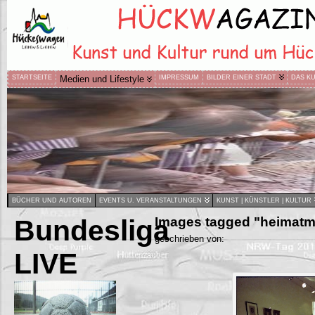
STARTSEITE
Medien und Lifestyle
IMPRESSUM
BILDER EINER STADT
DAS K
BÜCHER UND AUTOREN
EVENTS U. VERANSTALTUNGEN
KUNST | KÜNSTLER | KULTUR
Bundesliga
Images tagged "heimat
geschrieben von:
LIVE