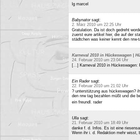
lg marcel
Babynator
sagt:
2. März 2010 um 22:25 Uhr
Gratulation. Da ist doch gedreht word
zuerst eure artikel hier, die auf der s
städtchen was keiner kennt den nrw-t
Karneval 2010 in Hückeswagen | Hü
24. Februar 2010 um 23:04 Uhr
[…] Karneval 2010 in Hückeswagen:
Ein Rader
sagt:
22. Februar 2010 um 21:02 Uhr
? unterstützung aus hückeswagen? ihr
den nrw tag bezahlen müßt und die b
ein freundl. rader
Ulla
sagt:
21. Februar 2010 um 18:49 Uhr
danke f. d. Infos. Es ist eine riesens
Wenn ihr i. d. Redaktion mehr wisst, b