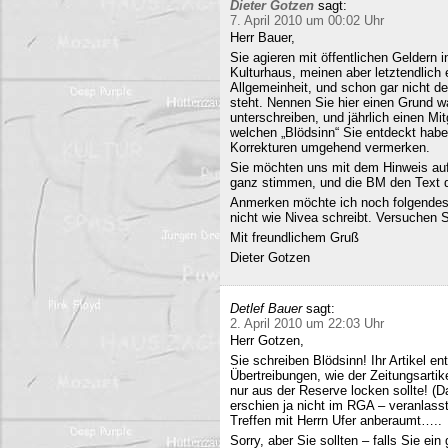
Dieter Gotzen
sagt:
7. April 2010 um 00:02 Uhr
Herr Bauer,
Sie agieren mit öffentlichen Geldern 
Kulturhaus, meinen aber letztendlich
Allgemeinheit, und schon gar nicht d
steht. Nennen Sie hier einen Grund wa
unterschreiben, und jährlich einen Mi
welchen „Blödsinn“ Sie entdeckt habe
Korrekturen umgehend vermerken.
Sie möchten uns mit dem Hinweis auf 
ganz stimmen, und die BM den Text q
Anmerken möchte ich noch folgendes
nicht wie Nivea schreibt. Versuchen 
Mit freundlichem Gruß
Dieter Gotzen
Detlef Bauer
sagt:
2. April 2010 um 22:03 Uhr
Herr Gotzen,
Sie schreiben Blödsinn! Ihr Artikel 
Übertreibungen, wie der Zeitungsartik
nur aus der Reserve locken sollte! (D
erschien ja nicht im RGA – veranlasst
Treffen mit Herrn Ufer anberaumt…..
Sorry, aber Sie sollten – falls Sie ei