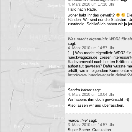
4. März 2010 um 17:18 Uhr
Hallo nach Rade,
woher habt ihr das gewußt?
Die
Händen. Wir sind nur die Statisten. 
zuständig. Schließlich haben wir ja j
Was macht eigentlich: WDR2 für ein
sagt:
4. März 2010 um 14:57 Uhr
[…] Was macht eigentlich: WDR2 für 
hueckwagazin.de Diesen interessante
Radevormwald nach besten Kräften, un
aufgetaut gewesen? Dafür wusste m
erhält, wie in folgendem Kommentar v
http://www.hueckwagazin.de/wdr2-fu
Sandra kaiser
sagt:
4. März 2010 um 10:04 Uhr
Wir habens ihm doch gewünscht ;-))
Also lassen wir uns überraschen.
marcel thiel
sagt:
3. März 2010 um 14:57 Uhr
Super Sache. Gratulation