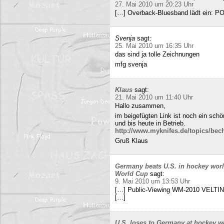
27. Mai 2010 um 20:23 Uhr
[…] Overback-Bluesband lädt ein: P
Svenja
sagt:
25. Mai 2010 um 16:35 Uhr
das sind ja tolle Zeichnungen
mfg svenja
Klaus
sagt:
21. Mai 2010 um 11:40 Uhr
Hallo zusammen,
im beigefügten Link ist noch ein sch
und bis heute in Betrieb.
http://www.myknifes.de/topics/bec
Gruß Klaus
Germany beats U.S. in hockey worl
World Cup
sagt:
9. Mai 2010 um 13:53 Uhr
[…] Public-Viewing WM-2010 VELTINS
[…]
U.S. loses to Germany at hockey w