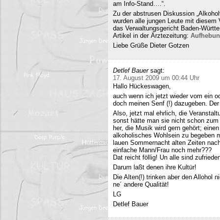
am Info-Stand….“.
Zu der abstrusen Diskussion „Alkohol
wurden alle jungen Leute mit diesem
das Verwaltungsgericht Baden-Württe
Artikel in der Ärztezeitung:
Aufhebun
Liebe Grüße Dieter Gotzen
Detlef Bauer
sagt:
17. August 2009 um 00:44 Uhr
Hallo Hückeswagen,
auch wenn ich jetzt wieder vom ein o
doch meinen Senf (!) dazugeben. Der A
Also, jetzt mal ehrlich, die Veranstalt
sonst hätte man sie nicht schon zum 
her, die Musik wird gern gehört; eine
alkoholisches Wohlsein zu begeben mi
lauen Sommernacht alten Zeiten nac
einfache Mann/Frau noch mehr???
Dat reicht föllig! Un alle sind zufriede
Darum laßt denen ihre Kultür!
Die Alten(!) trinken aber den Allohol 
ne´ andere Qualität!
LG
Detlef Bauer