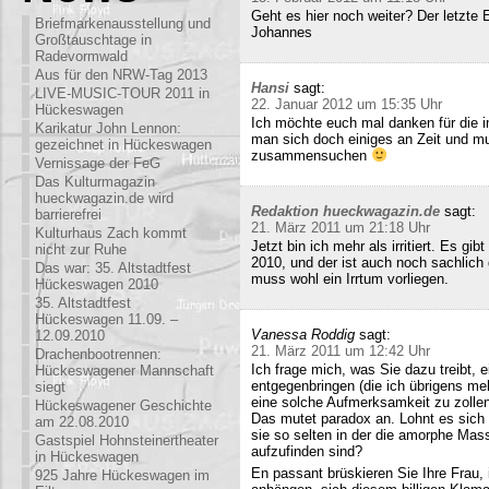
Geht es hier noch weiter? Der letzte
Briefmarkenausstellung und
Johannes
Großtauschtage in
Radevormwald
Aus für den NRW-Tag 2013
Hansi
sagt:
LIVE-MUSIC-TOUR 2011 in
22. Januar 2012 um 15:35 Uhr
Hückeswagen
Ich möchte euch mal danken für die i
Karikatur John Lennon:
man sich doch einiges an Zeit und m
gezeichnet in Hückeswagen
zusammensuchen
Vernissage der FeG
Das Kulturmagazin
hueckwagazin.de wird
Redaktion hueckwagazin.de
sagt:
barrierefrei
21. März 2011 um 21:18 Uhr
Kulturhaus Zach kommt
Jetzt bin ich mehr als irritiert. Es g
nicht zur Ruhe
2010, und der ist auch noch sachlich
Das war: 35. Altstadtfest
muss wohl ein Irrtum vorliegen.
Hückeswagen 2010
35. Altstadtfest
Hückeswagen 11.09. –
Vanessa Roddig
sagt:
12.09.2010
21. März 2011 um 12:42 Uhr
Drachenbootrennen:
Ich frage mich, was Sie dazu treibt
Hückeswagener Mannschaft
entgegenbringen (die ich übrigens meh
siegt
eine solche Aufmerksamkeit zu zollen
Hückeswagener Geschichte
Das mutet paradox an. Lohnt es sich n
am 22.08.2010
sie so selten in der die amorphe Ma
Gastspiel Hohnsteinertheater
aufzufinden sind?
in Hückeswagen
En passant brüskieren Sie Ihre Frau,
925 Jahre Hückeswagen im