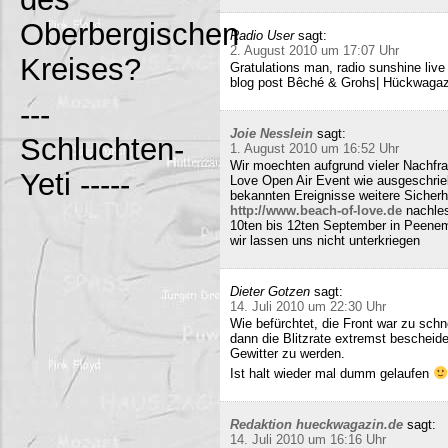
Oberbergischen
Radio User
sagt:
2. August 2010 um 17:07 Uhr
Kreises?
Gratulations man, radio sunshine liv
blog post Bêché & Grohs| Hückwagazi
---
Joie Nesslein
sagt:
Schluchten-
1. August 2010 um 16:52 Uhr
Wir moechten aufgrund vieler Nachfr
Yeti -----
Love Open Air Event wie ausgeschrieb
bekannten Ereignisse weitere Sicherh
http://www.beach-of-love.de
nachles
10ten bis 12ten September in Peene
wir lassen uns nicht unterkriegen
Dieter Gotzen
sagt:
14. Juli 2010 um 22:30 Uhr
Wie befürchtet, die Front war zu schne
dann die Blitzrate extremst bescheide
Gewitter zu werden.
Ist halt wieder mal dumm gelaufen
Redaktion hueckwagazin.de
sagt:
14. Juli 2010 um 16:16 Uhr