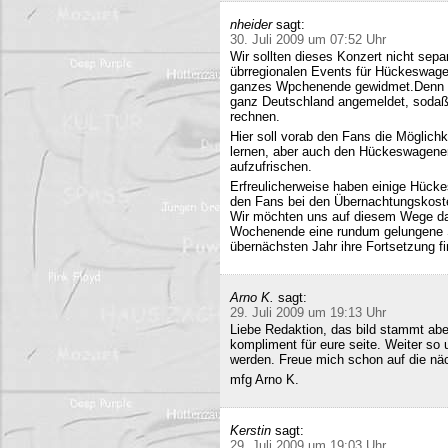
nheider
sagt:
30. Juli 2009 um 07:52 Uhr
Wir sollten dieses Konzert nicht sepa
übrregionalen Events für Hückeswagen
ganzes Wpchenende gewidmet.Denn se
ganz Deutschland angemeldet, sodaß 
rechnen.
Hier soll vorab den Fans die Möglich
lernen, aber auch den Hückeswagener
aufzufrischen.
Erfreulicherweise haben einige Hücke
den Fans bei den Übernachtungskost
Wir möchten uns auf diesem Wege da
Wochenende eine rundum gelungene Sa
übernächsten Jahr ihre Fortsetzung fi
Arno K.
sagt:
29. Juli 2009 um 19:13 Uhr
Liebe Redaktion, das bild stammt a
kompliment für eure seite. Weiter so
werden. Freue mich schon auf die nä
mfg Arno K.
Kerstin
sagt:
29. Juli 2009 um 19:03 Uhr