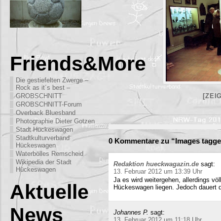
Friends&More
Die gestiefelten Zwerge –
Rock as it´s best –
GROBSCHNITT
[ZEI
GROBSCHNITT-Forum
Overback Bluesband
Photographie Dieter Gotzen
Stadt Hückeswagen
Stadtkulturverband
0 Kommentare zu “Images tagg
Hückeswagen
Waterbölles Remscheid
Wikipedia der Stadt
Redaktion hueckwagazin.de
sagt:
Hückeswagen
13. Februar 2012 um 13:39 Uhr
Ja es wird weitergehen, allerdings völ
Aktuelle
Hückeswagen liegen. Jedoch dauert di
News
Johannes P.
sagt:
13. Februar 2012 um 11:18 Uhr