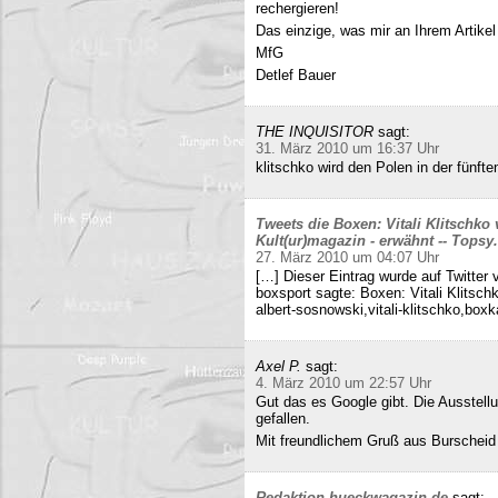
rechergieren!
Das einzige, was mir an Ihrem Artikel
MfG
Detlef Bauer
THE INQUISITOR
sagt:
31. März 2010 um 16:37 Uhr
klitschko wird den Polen in der fünft
Tweets die Boxen: Vitali Klitschko
Kult(ur)magazin - erwähnt -- Tops
27. März 2010 um 04:07 Uhr
[…] Dieser Eintrag wurde auf Twitter 
boxsport sagte: Boxen: Vitali Klitsc
albert-sosnowski,vitali-klitschko,b
Axel P.
sagt:
4. März 2010 um 22:57 Uhr
Gut das es Google gibt. Die Ausstell
gefallen.
Mit freundlichem Gruß aus Burscheid
Redaktion hueckwagazin.de
sagt: