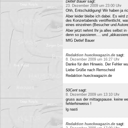
Detlef Bauer
sagt:
23. Dezember 2009 um 23:00 Uhr
Ohh, Entschuldigung! Wir haben ja ri
Aber leider bleibe ich dabei. Es wird
des Konzertabends veröffentlicht, was
eines einzelnen (Besucher und Autoren
Aber jetzt nehmt Ihr ja alles selbst 
denn so passieren…. und „abkassieren“
MfG Detlef Bauer
Redaktion hueckwagazin.de
sagt:
8. Dezember 2009 um 16:27 Uhr
Danke für den Hinweis. Der Fehler wur
Liebe Grüße nach Remscheid
Redaktion hueckwagazin.de
50Cent
sagt:
8. Dezember 2009 um 13:10 Uhr
gruss aus der mittagspause. keine we
fehlerhinweiss !
lg nasti
Redaktion hueckwagazin.de
sagt: