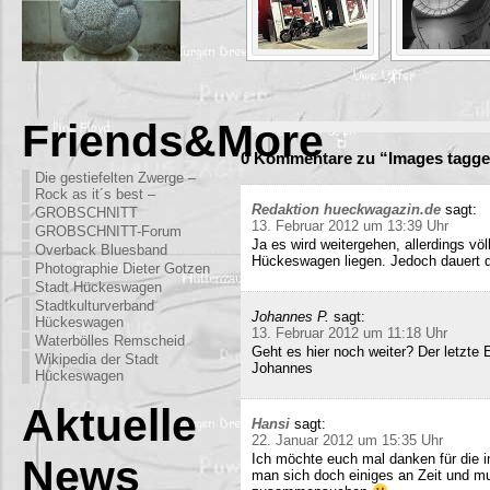
Friends&More
0 Kommentare zu “Images tagged
Die gestiefelten Zwerge –
Rock as it´s best –
Redaktion hueckwagazin.de
sagt:
GROBSCHNITT
13. Februar 2012 um 13:39 Uhr
GROBSCHNITT-Forum
Ja es wird weitergehen, allerdings völ
Overback Bluesband
Hückeswagen liegen. Jedoch dauert di
Photographie Dieter Gotzen
Stadt Hückeswagen
Stadtkulturverband
Johannes P.
sagt:
Hückeswagen
13. Februar 2012 um 11:18 Uhr
Waterbölles Remscheid
Geht es hier noch weiter? Der letzte
Wikipedia der Stadt
Johannes
Hückeswagen
Aktuelle
Hansi
sagt:
22. Januar 2012 um 15:35 Uhr
Ich möchte euch mal danken für die i
News
man sich doch einiges an Zeit und m