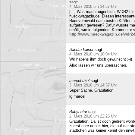
sagt:
4. März 2010 um 14:57 Uhr
[…] Was macht eigentlich: WDR2 für 
hueckwagazin.de Diesen interessante
Radevormwald nach besten Kräften, un
aufgetaut gewesen? Dafür wusste m
erhält, wie in folgendem Kommentar v
http://www.hueckwagazin.de/wdr2-fu
Sandra kaiser
sagt:
4. März 2010 um 10:04 Uhr
Wir habens ihm doch gewünscht ;-))
Also lassen wir uns überraschen.
marcel thiel
sagt:
3. März 2010 um 14:57 Uhr
Super Sache. Gratulation
lg marcel
Babynator
sagt:
2. März 2010 um 22:25 Uhr
Gratulation. Da ist doch gedreht word
zuerst eure artikel hier, die auf der s
städtchen was keiner kennt den nrw-t