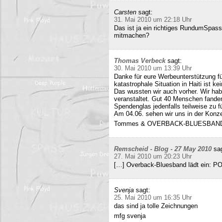
Carsten
sagt:
31. Mai 2010 um 22:18 Uhr
Das ist ja ein richtiges RundumSpas
mitmachen?
Thomas Verbeck
sagt:
30. Mai 2010 um 13:39 Uhr
Danke für eure Werbeunterstützung für
katastrophale Situation in Haiti ist k
Das wussten wir auch vorher. Wir ha
veranstaltet. Gut 40 Menschen fand
Spendenglas jedenfalls teilweise zu f
Am 04.06. sehen wir uns in der Konz
Tommes & OVERBACK-BLUESBAN
Remscheid - Blog - 27 May 2010
sa
27. Mai 2010 um 20:23 Uhr
[…] Overback-Bluesband lädt ein: P
Svenja
sagt:
25. Mai 2010 um 16:35 Uhr
das sind ja tolle Zeichnungen
mfg svenja