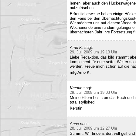
lernen, aber auch den Hückeswagener
aufzufrischen.
Erfreulicherweise haben einige Hücke
den Fans bei den Übernachtungskost
Wir möchten uns auf diesem Wege da
Wochenende eine rundum gelungene Sa
übernächsten Jahr ihre Fortsetzung fi
Arno K.
sagt:
29. Juli 2009 um 19:13 Uhr
Liebe Redaktion, das bild stammt a
kompliment für eure seite. Weiter so
werden. Freue mich schon auf die nä
mfg Arno K.
Kerstin
sagt:
29. Juli 2009 um 19:03 Uhr
Meine Eltern besitzen das Buch und 
total stylished
Kerstin
Anne
sagt:
28. Juli 2009 um 12:27 Uhr
Stimmt. Wir findens dort voll geil und 