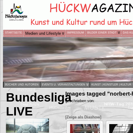
STARTSEITE
Medien und Lifestyle
IMPRESSUM
BILDER EINER STADT
DAS K
BÜCHER UND AUTOREN
EVENTS U. VERANSTALTUNGEN
KUNST | KÜNSTLER | KULTUR
Bundesliga
Images tagged "norbert-
geschrieben von:
LIVE
[Zeige als Diashow]