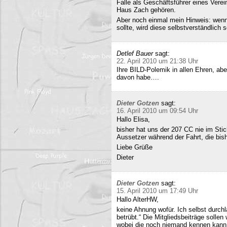
Falle als Geschäftsführer eines Verei
Haus Zach gehören.
Aber noch einmal mein Hinweis: wenn i
sollte, wird diese selbstverständlich so
Detlef Bauer
sagt:
22. April 2010 um 21:38 Uhr
Ihre BILD-Polemik in allen Ehren, aber
davon habe….
Dieter Gotzen
sagt:
16. April 2010 um 09:54 Uhr
Hallo Elisa,
bisher hat uns der 207 CC nie im Stich
Aussetzer während der Fahrt, die bish
Liebe Grüße
Dieter
Dieter Gotzen
sagt:
15. April 2010 um 17:49 Uhr
Hallo AlterHW,
keine Ahnung wofür. Ich selbst durc
betrübt.“ Die Mitgliedsbeiträge sollen
wobei die noch niemand kennen kann