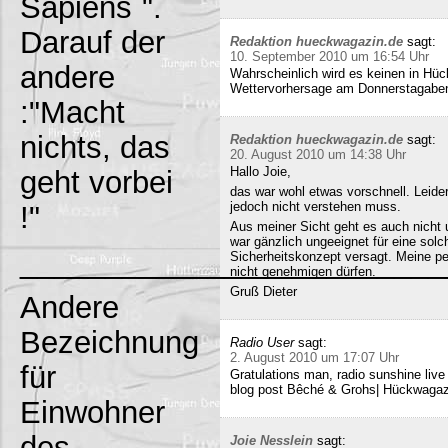
Sapiens`".
Darauf der
Redaktion hueckwagazin.de
sagt:
10. September 2010 um 16:54 Uhr
andere
Wahrscheinlich wird es keinen in Hück
Wettervorhersage am Donnerstagabe
:"Macht
nichts, das
Redaktion hueckwagazin.de
sagt:
20. August 2010 um 14:38 Uhr
Hallo Joie,
geht vorbei
das war wohl etwas vorschnell. Leide
jedoch nicht verstehen muss.
!"
Aus meiner Sicht geht es auch nicht 
war gänzlich ungeeignet für eine solc
_________________________
Sicherheitskonzept versagt. Meine pe
nicht genehmigen dürfen.
Gruß Dieter
Andere
Bezeichnung
Radio User
sagt:
2. August 2010 um 17:07 Uhr
für
Gratulations man, radio sunshine liv
blog post Bêché & Grohs| Hückwagazi
Einwohner
des
Joie Nesslein
sagt: