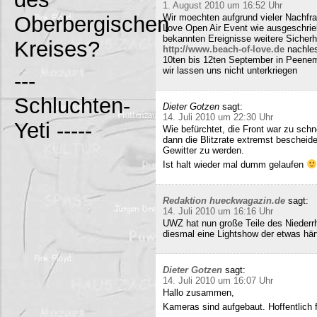
1. August 2010 um 16:52 Uhr
Oberbergischen
Wir moechten aufgrund vieler Nachfr
Love Open Air Event wie ausgeschrieb
bekannten Ereignisse weitere Sicherh
Kreises?
http://www.beach-of-love.de
nachles
10ten bis 12ten September in Peene
wir lassen uns nicht unterkriegen
---
Schluchten-
Dieter Gotzen
sagt:
14. Juli 2010 um 22:30 Uhr
Yeti -----
Wie befürchtet, die Front war zu schne
dann die Blitzrate extremst bescheide
Gewitter zu werden.
Ist halt wieder mal dumm gelaufen
Redaktion hueckwagazin.de
sagt:
14. Juli 2010 um 16:16 Uhr
UWZ hat nun große Teile des Niederrhe
diesmal eine Lightshow der etwas härt
Dieter Gotzen
sagt:
14. Juli 2010 um 16:07 Uhr
Hallo zusammen,
Kameras sind aufgebaut. Hoffentlich f