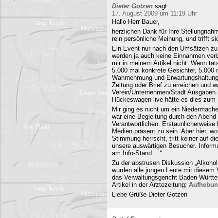
Dieter Gotzen
sagt:
17. August 2009 um 11:19 Uhr
Hallo Herr Bauer,
herzlichen Dank für Ihre Stellungnahm
rein persönliche Meinung, und trifft s
Ein Event nur nach den Umsätzen zu b
werden ja auch keine Einnahmen veröf
mir in meinem Artikel nicht. Wenn ta
5.000 mal konkrete Gesichter, 5.000 
Wahrnehmung und Erwartungshaltung. 
Zeitung oder Brief zu erreichen und
Verein/Unternehmen/Stadt Ausgaben i
Hückeswagen live hätte es dies zum N
Mir ging es nicht um ein Niedermache
war eine Begleitung durch den Abend 
Verantwortlichen. Erstaunlicherweise 
Medien präsent zu sein. Aber hier, 
Stimmung herrscht, tritt keiner auf 
unsere auswärtigen Besucher. Informa
am Info-Stand….“.
Zu der abstrusen Diskussion „Alkohol
wurden alle jungen Leute mit diesem
das Verwaltungsgericht Baden-Württe
Artikel in der Ärztezeitung:
Aufhebun
Liebe Grüße Dieter Gotzen