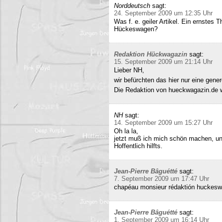
Norddeutsch
sagt:
24. September 2009 um 12:35 Uhr
Was f. e. geiler Artikel. Ein ernstes
Hückeswagen?
Redaktion Hückwagazin
sagt:
15. September 2009 um 21:14 Uhr
Lieber NH,
wir befürchten das hier nur eine gene
Die Redaktion von hueckwagazin.de 
NH
sagt:
14. September 2009 um 15:27 Uhr
Oh la la,
jetzt muß ich mich schön machen, un
Hoffentlich hilfts.
Jean-Pierre Bâguétté
sagt:
7. September 2009 um 17:47 Uhr
chapéau monsieur rédaktión huckeswa
Jean-Pierre Bâguétté
sagt:
1. September 2009 um 16:14 Uhr