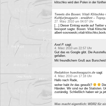
klitschko wird den Polen in der fünft
Tweets die Boxen: Vitali Klitschko
Kult(ur)magazin - erwähnt -- Tops
27. März 2010 um 04:07 Uhr
[…] Dieser Eintrag wurde auf Twitter 
boxsport sagte: Boxen: Vitali Klitsc
albert-sosnowski,vitali-klitschko,b
Axel P.
sagt:
4. März 2010 um 22:57 Uhr
Gut das es Google gibt. Die Ausstell
gefallen.
Mit freundlichem Gruß aus Burscheid
Redaktion hueckwagazin.de
sagt:
4. März 2010 um 17:18 Uhr
Hallo nach Rade,
woher habt ihr das gewußt?
Die
Händen. Wir sind nur die Statisten. 
zuständig. Schließlich haben wir ja j
Was macht eigentlich: WDR2 für ein