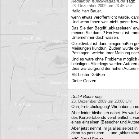
Redaktion hueckwagazin.de
sagt:
23. Dezember 2009 um 23:46 Uhr
Hallo Herr Bauer,
wenn etwas veröffentlicht wurde, dan
Und wenn Ihnen was nicht passt bzw
Das Sie den Begriff „abkassieren“ erwä
meinen Sie damit? Ein Event ist immer
Unternehmer doch wissen.
Objektivität ist dann einigermaßen g
Meinungen kundtun. Zudem wurde der 
Passagen, welche Ihrer Meinung nach 
Und es wäre ohne Probleme möglich g
beteiligen. Allerdings werden Autore
Dies war aufgrund der hohen Autoren
Mit besten Grüßen
Dieter Gotzen
Detlef Bauer
sagt:
23. Dezember 2009 um 23:00 Uhr
Ohh, Entschuldigung! Wir haben ja ri
Aber leider bleibe ich dabei. Es wird
des Konzertabends veröffentlicht, was
eines einzelnen (Besucher und Autoren
Aber jetzt nehmt Ihr ja alles selbst 
denn so passieren…. und „abkassieren“