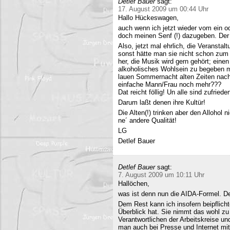
Detlef Bauer
sagt:
17. August 2009 um 00:44 Uhr
Hallo Hückeswagen,
auch wenn ich jetzt wieder vom ein o
doch meinen Senf (!) dazugeben. Der A
Also, jetzt mal ehrlich, die Veranstalt
sonst hätte man sie nicht schon zum 
her, die Musik wird gern gehört; eine
alkoholisches Wohlsein zu begeben mi
lauen Sommernacht alten Zeiten nac
einfache Mann/Frau noch mehr???
Dat reicht föllig! Un alle sind zufriede
Darum laßt denen ihre Kultür!
Die Alten(!) trinken aber den Allohol 
ne´ andere Qualität!
LG
Detlef Bauer
Detlef Bauer
sagt:
7. August 2009 um 10:11 Uhr
Hallöchen,
was ist denn nun die AIDA-Formel. Der
Dem Rest kann ich insofern beipflich
Überblick hat. Sie nimmt das wohl zu 
Verantwortlichen der Arbeitskreise un
man auch bei Presse und Internet mit