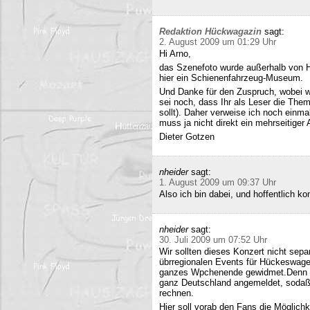
Redaktion Hückwagazin
sagt:
2. August 2009 um 01:29 Uhr
Hi Arno,
das Szenefoto wurde außerhalb von H
hier ein Schienenfahrzeug-Museum.
Und Danke für den Zuspruch, wobei w
sei noch, dass Ihr als Leser die The
sollt). Daher verweise ich noch einma
muss ja nicht direkt ein mehrseitiger A
Dieter Gotzen
nheider
sagt:
1. August 2009 um 09:37 Uhr
Also ich bin dabei, und hoffentlich 
nheider
sagt:
30. Juli 2009 um 07:52 Uhr
Wir sollten dieses Konzert nicht sepa
übrregionalen Events für Hückeswagen
ganzes Wpchenende gewidmet.Denn se
ganz Deutschland angemeldet, sodaß 
rechnen.
Hier soll vorab den Fans die Möglich