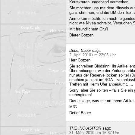
Korrekturen umgehend vermerken.
Sie möchten uns mit dem Hinweis auf 
ganz stimmen, und die BM den Text q
Anmerken möchte ich noch folgendes
nicht wie Nivea schreibt. Versuchen 
Mit freundlichem Gruß
Dieter Gotzen
Detlef Bauer
sagt:
2. April 2010 um 22:03 Uhr
Herr Gotzen,
Sie schreiben Blödsinn! Ihr Artikel 
Übertreibungen, wie der Zeitungsartik
nur aus der Reserve locken sollte! (D
erschien ja nicht im RGA – veranlasst
Treffen mit Herrn Ufer anberaumt…..
Sorry, aber Sie sollten – falls Sie ei
rechergieren!
Das einzige, was mir an Ihrem Artikel
MfG
Detlef Bauer
THE INQUISITOR
sagt:
31. März 2010 um 16:37 Uhr