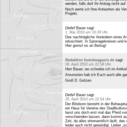
werden, falls dort Ihr Antrag nicht a
Noch werte ich Ihre Antworten als Verz
Projekt.
Detlef Bauer
sagt:
1. Mai 2010 um 10:29 Uhr
Das nachträgliche Verändern eines Art
retuschiert. In Spionagekreisen und k
Hier grenzt es an Betrug!
Redaktion hueckwagazin.de
sagt:
29. April 2010 um 22:58 Uhr
Herr Bauer, wo schreibe ich im Artike
Ansonsten hab ich Euch auch alle ganz
Gruß D. Gotzen
Detlef Bauer
sagt:
25. April 2010 um 22:54 Uhr
Der Blödsinn besteht in der Behauptu
ein Haus für Vereine des Stadtkultur
lasst uns doch erst mal das Pferd vo
verschwinden lassen, dann kommt auc
Zeit, da alles ehrenamtlich läuft, das
leider auch nicht gewürdigt. Lieber 