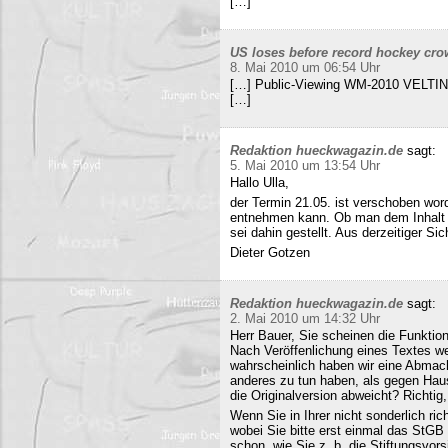
[…]
US loses before record hockey cro
8. Mai 2010 um 06:54 Uhr
[…] Public-Viewing WM-2010 VELTINS
[…]
Redaktion hueckwagazin.de
sagt:
5. Mai 2010 um 13:54 Uhr
Hallo Ulla,
der Termin 21.05. ist verschoben wor
entnehmen kann. Ob man dem Inhalt d
sei dahin gestellt. Aus derzeitiger Si
Dieter Gotzen
Redaktion hueckwagazin.de
sagt:
2. Mai 2010 um 14:32 Uhr
Herr Bauer, Sie scheinen die Funkti
Nach Veröffenlichung eines Textes wer
wahrscheinlich haben wir eine Abmac
anderes zu tun haben, als gegen Hau
die Originalversion abweicht? Richtig, 
Wenn Sie in Ihrer nicht sonderlich r
wobei Sie bitte erst einmal das StG
schon, wie Sie z. b. die Stiftungsvors