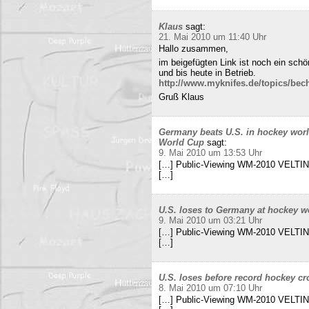
Klaus
sagt:
21. Mai 2010 um 11:40 Uhr
Hallo zusammen,
im beigefügten Link ist noch ein sch
und bis heute in Betrieb.
http://www.myknifes.de/topics/bec
Gruß Klaus
Germany beats U.S. in hockey worl
World Cup
sagt:
9. Mai 2010 um 13:53 Uhr
[…] Public-Viewing WM-2010 VELTINS
[…]
U.S. loses to Germany at hockey w
9. Mai 2010 um 03:21 Uhr
[…] Public-Viewing WM-2010 VELTINS
[…]
U.S. loses before record hockey cr
8. Mai 2010 um 07:10 Uhr
[…] Public-Viewing WM-2010 VELTINS