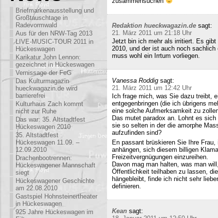
zusammensuchen
Briefmarkenausstellung und
Großtauschtage in
Radevormwald
Redaktion hueckwagazin.de
sagt:
21. März 2011 um 21:18 Uhr
Aus für den NRW-Tag 2013
Jetzt bin ich mehr als irritiert. Es g
LIVE-MUSIC-TOUR 2011 in
2010, und der ist auch noch sachlich
Hückeswagen
muss wohl ein Irrtum vorliegen.
Karikatur John Lennon:
gezeichnet in Hückeswagen
Vernissage der FeG
Vanessa Roddig
sagt:
Das Kulturmagazin
21. März 2011 um 12:42 Uhr
hueckwagazin.de wird
barrierefrei
Ich frage mich, was Sie dazu treibt
entgegenbringen (die ich übrigens meh
Kulturhaus Zach kommt
eine solche Aufmerksamkeit zu zollen
nicht zur Ruhe
Das mutet paradox an. Lohnt es sich n
Das war: 35. Altstadtfest
sie so selten in der die amorphe Ma
Hückeswagen 2010
aufzufinden sind?
35. Altstadtfest
Hückeswagen 11.09. –
En passant brüskieren Sie Ihre Frau,
12.09.2010
anhängen, sich diesem billigen Klamau
Freizeitvergnügungen einzureihen.
Drachenbootrennen:
Davon mag man halten, was man will,
Hückeswagener Mannschaft
Öffentlichkeit teilhaben zu lassen, di
siegt
hängebleibt, finde ich nicht sehr lieb
Hückeswagener Geschichte
definieren.
am 22.08.2010
Gastspiel Hohnsteinertheater
in Hückeswagen
Kean
sagt:
925 Jahre Hückeswagen im