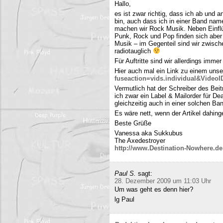
Hallo,
es ist zwar richtig, dass ich ab und
bin, auch dass ich in einer Band name
machen wir Rock Musik. Neben Einfl
Punk, Rock und Pop finden sich aber 
Musik – im Gegenteil sind wir zwisch
radiotauglich
Für Auftritte sind wir allerdings imme
Hier auch mal ein Link zu einem uns
fuseaction=vids.individual&Video
Vermutlich hat der Schreiber des Be
ich zwar ein Label & Mailorder für De
gleichzeitig auch in einer solchen Ba
Es wäre nett, wenn der Artikel dahing
Beste Grüße
Vanessa aka Sukkubus
The Axedestroyer
http://www.Destination-Nowhere.de
Paul S.
sagt:
28. Dezember 2009 um 11:03 Uhr
Um was geht es denn hier?
lg Paul