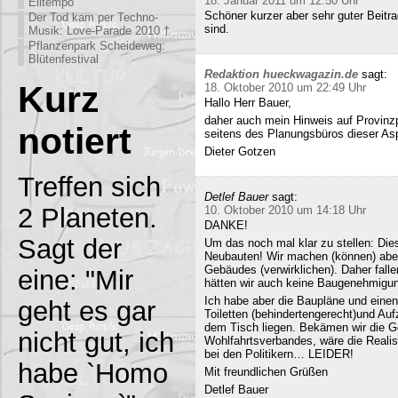
18. Januar 2011 um 12:50 Uhr
Eiltempo
Schöner kurzer aber sehr guter Beitra
Der Tod kam per Techno-
sind.
Musik: Love-Parade 2010 †
Pflanzenpark Scheideweg:
Blütenfestival
Redaktion hueckwagazin.de
sagt:
Kurz
18. Oktober 2010 um 22:49 Uhr
Hallo Herr Bauer,
daher auch mein Hinweis auf Provinz
notiert
seitens des Planungsbüros dieser Asp
Dieter Gotzen
Treffen sich
Detlef Bauer
sagt:
2 Planeten.
10. Oktober 2010 um 14:18 Uhr
DANKE!
Sagt der
Um das noch mal klar zu stellen: Dies
Neubauten! Wir machen (können) abe
Gebäudes (verwirklichen). Daher fall
eine: "Mir
hätten wir auch keine Baugenehmigun
Ich habe aber die Baupläne und eine
geht es gar
Toiletten (behindertengerecht)und Au
dem Tisch liegen. Bekämen wir die G
nicht gut, ich
Wohlfahrtsverbandes, wäre die Realisi
bei den Politikern… LEIDER!
habe `Homo
Mit freundlichen Grüßen
Detlef Bauer