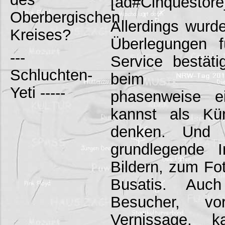
[ad#Cinquestor
Oberbergischen
Allerdings wurd
Kreises?
Überlegungen 
---
Service bestäti
Schluchten-
beim Grobs
Yeti -----
phasenweise e
kannst als Kün
denken. Und u
grundlegende 
Bildern, zum Fo
Busatis. Auc
Besucher, v
Vernissage, k