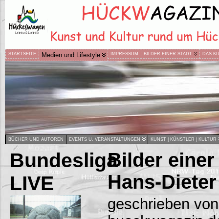
STARTSEITE
Medien und Lifestyle
IMPRESSUM
BILDER EINER STADT
DAS K
BÜCHER UND AUTOREN
EVENTS U. VERANSTALTUNGEN
KUNST | KÜNSTLER | KULTUR
Bundesliga
Bilder einer
Hans-Dieter
LIVE
geschrieben von