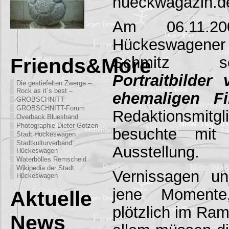
hueckwagazin.d
Am 06.11.20
Hückeswagener 
Schmitz se
Friends&More
Portraitbilder
Die gestiefelten Zwerge –
Rock as it´s best –
ehemaligen F
GROBSCHNITT
GROBSCHNITT-Forum
Redaktionsmit
Overback Bluesband
Photographie Dieter Gotzen
besuchte mit 
Stadt Hückeswagen
Stadtkulturverband
Ausstellung.
Hückeswagen
Waterbölles Remscheid
Wikipedia der Stadt
Vernissagen un
Hückeswagen
jene Momente
Aktuelle
plötzlich im Ram
News