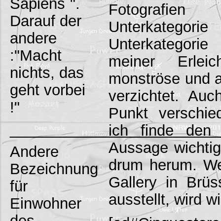
Sapiens`".
Fotografien 
Darauf der
Unterkategorie
andere
Unterkategori
:"Macht
meiner Erlei
nichts, das
monströse und 
geht vorbei
verzichtet. Au
!"
Punkt verschie
_________________________
ich finde den
Aussage wichti
Andere
drum herum. W
Bezeichnung
Gallery in Brüs
für
ausstellt, wird 
Einwohner
des