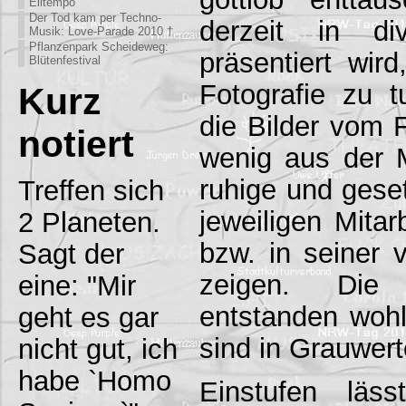
Eiltempo
Der Tod kam per Techno-
derzeit in di
Musik: Love-Parade 2010 †
Pflanzenpark Scheideweg:
präsentiert wir
Blütenfestival
Fotografie zu 
Kurz
die Bilder vom 
notiert
wenig aus der 
ruhige und geset
Treffen sich
jeweiligen Mitar
2 Planeten.
bzw. in seiner v
Sagt der
zeigen. Die
eine: "Mir
entstanden wohl
geht es gar
sind in Grauwert
nicht gut, ich
habe `Homo
Einstufen läs