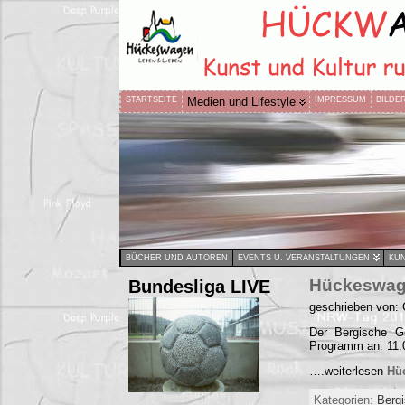
STARTSEITE
Medien und Lifestyle
IMPRESSUM
BILDE
BÜCHER UND AUTOREN
EVENTS U. VERANSTALTUNGEN
KUN
Bundesliga LIVE
Hückeswage
geschrieben von: 
Der Bergische G
Programm an: 11.0
….weiterlesen
Hü
Kategorien:
Bergi