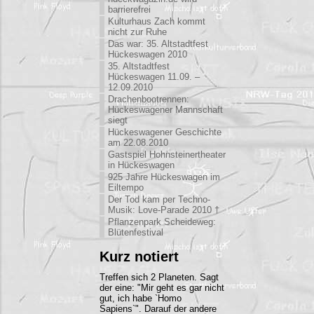
barrierefrei
Kulturhaus Zach kommt
nicht zur Ruhe
Das war: 35. Altstadtfest
Hückeswagen 2010
35. Altstadtfest
Hückeswagen 11.09. –
12.09.2010
Drachenbootrennen:
Hückeswagener Mannschaft
siegt
Hückeswagener Geschichte
am 22.08.2010
Gastspiel Hohnsteinertheater
in Hückeswagen
925 Jahre Hückeswagen im
Eiltempo
Der Tod kam per Techno-
Musik: Love-Parade 2010 †
Pflanzenpark Scheideweg:
Blütenfestival
Kurz notiert
Treffen sich 2 Planeten. Sagt
der eine: "Mir geht es gar nicht
gut, ich habe `Homo
Sapiens`". Darauf der andere