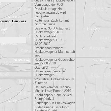
gezeichnet in Hückeswagen
Vernissage der FeG
Das Kulturmagazin
hueckwagazin.de wird
barrierefrei
Kulturhaus Zach kommt
ngweilig. Denn was
nicht zur Ruhe
Das war: 35. Altstadtfest
Hückeswagen 2010
35. Altstadtfest
Hückeswagen 11.09. –
12.09.2010
Drachenbootrennen:
Hückeswagener Mannschaft
siegt
Hückeswagener Geschichte
am 22.08.2010
Gastspiel
Hohnsteinertheater in
Hückeswagen
925 Jahre Hückeswagen im
Eiltempo
Der Tod kam per Techno-
Musik: Love-Parade 2010 †
Pflanzenpark Scheideweg:
Blütenfestival
Ferienspaß in Hückeswagen
Bilder einer Ausstellung:
Bernhard Guski