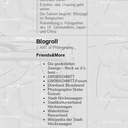
Estofex: das Chasing geht
weiter
Die Saison beginnt: Blitzjagd
im Bergischen
Ausstellung u. Fotografien
des 19. Jahrhunderts Japan
und China
Blogroll
ART of Photography
Friends&More
Die gestiefelten
Zwerge – Rock as it´s
best –
GROBSCHNITT
GROBSCHNITT-Forum
Overback Bluesband
Photographie Dieter
Gotzen
Stadt Hückeswagen
Stadtkulturverband
Hückeswagen
Waterbölles
Remscheid
Wikipedia der Stadt
Hückeswagen