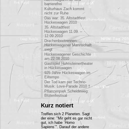
barrierefrei
Kulturhaus Zach kommt
nicht zur Ruhe
Das war: 35. Altstadtfest
Hückeswagen 2010
35. Altstadtfest
Hückeswagen 11.09. –
12.09.2010
Drachenbootrennen:
Hückeswagener Mannschaft
siegt
Hückeswagener Geschichte
am 22.08.2010
Gastspiel Hohnsteinertheater
in Hückeswagen
925 Jahre Hückeswagen im
Eiltempo
Der Tod kam per Techno-
Musik: Love-Parade 2010 †
Pflanzenpark Scheideweg:
Blütenfestival
Kurz notiert
Treffen sich 2 Planeten. Sagt
der eine: "Mir geht es gar nicht
gut, ich habe `Homo
Sapiens`". Darauf der andere