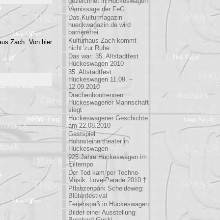
gezeichnet in Hückeswagen
Vernissage der FeG
Das Kulturmagazin
hueckwagazin.de wird
barrierefrei
Kulturhaus Zach kommt
aus Zach. Von hier
nicht zur Ruhe
Das war: 35. Altstadtfest
Hückeswagen 2010
35. Altstadtfest
Hückeswagen 11.09. –
12.09.2010
Drachenbootrennen:
Hückeswagener Mannschaft
siegt
Hückeswagener Geschichte
am 22.08.2010
Gastspiel
Hohnsteinertheater in
Hückeswagen
925 Jahre Hückeswagen im
Eiltempo
Der Tod kam per Techno-
Musik: Love-Parade 2010 †
Pflanzenpark Scheideweg:
Blütenfestival
Ferienspaß in Hückeswagen
Bilder einer Ausstellung:
Bernhard Guski