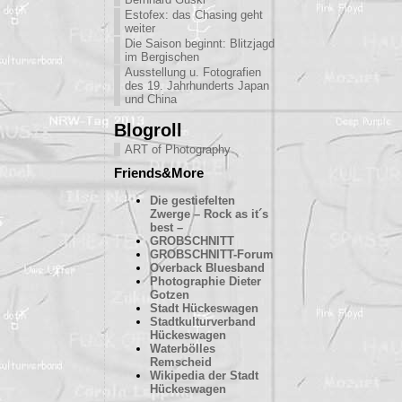
Estofex: das Chasing geht
weiter
Die Saison beginnt: Blitzjagd
im Bergischen
Ausstellung u. Fotografien
des 19. Jahrhunderts Japan
und China
Blogroll
ART of Photography
Friends&More
Die gestiefelten
Zwerge – Rock as it´s
best –
GROBSCHNITT
GROBSCHNITT-Forum
Overback Bluesband
Photographie Dieter
Gotzen
Stadt Hückeswagen
Stadtkulturverband
Hückeswagen
Waterbölles
Remscheid
Wikipedia der Stadt
Hückeswagen