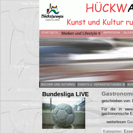
STARTSEITE
Medien und Lifestyle
IMPRESSUM
BILDE
BÜCHER UND AUTOREN
EVENTS U. VERANSTALTUNGEN
KUN
Bundesliga LIVE
Gastronomi
geschrieben von: 
Für die in wen
gastronomische Ei
….weiterlesen
Ga
Kategorien:
Esse