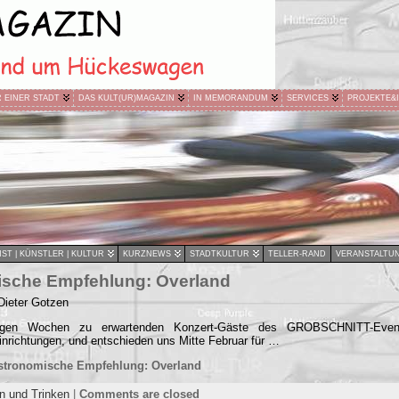
R EINER STADT
DAS KULT(UR)MAGAZIN
IN MEMORANDUM
SERVICES
PROJEKTE&
ST | KÜNSTLER | KULTUR
KURZNEWS
STADTKULTUR
TELLER-RAND
VERANSTALTU
sche Empfehlung: Overland
Dieter Gotzen
igen Wochen zu erwartenden Konzert-Gäste des GROBSCHNITT-Even
nrichtungen, und entschieden uns Mitte Februar für …
stronomische Empfehlung: Overland
n und Trinken
|
Comments are closed