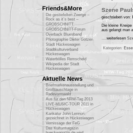
Friends&More
Szene Paul
Die gestiefelten Zwerge –
geschrieben von:
Rock as it´s best –
GROBSCHNITT
Die kleine Kneipe
GROBSCHNITT-Forum
aus gelangt man 
Overback Bluesband
….weiterlesen
Sz
Photographie Dieter Gotzen
Stadt Hückeswagen
Kategorien:
Esse
Stadtkulturverband
Hückeswagen
Waterbölles Remscheid
Wikipedia der Stadt
Hückeswagen
Aktuelle News
Briefmarkenausstellung und
Großtauschtage in
Radevormwald
Aus für den NRW-Tag 2013
LIVE-MUSIC-TOUR 2011 in
Hückeswagen
Karikatur John Lennon:
gezeichnet in Hückeswagen
Vernissage der FeG
Das Kulturmagazin
hueckwagazin.de wird