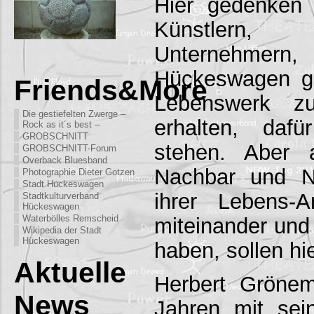
Hier gedenken 
Künstlern,
Unternehmern
Hückeswagen g
Friends&More
Lebenswerk z
Die gestiefelten Zwerge –
erhalten, daf
Rock as it´s best –
GROBSCHNITT
stehen. Aber 
GROBSCHNITT-Forum
Overback Bluesband
Nachbar und N
Photographie Dieter Gotzen
Stadt Hückeswagen
ihrer Lebens-A
Stadtkulturverband
Hückeswagen
Waterbölles Remscheid
miteinander und
Wikipedia der Stadt
Hückeswagen
haben, sollen hie
Aktuelle
Herbert Grönem
News
Jahren mit se