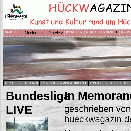
STARTSEITE
Medien und Lifestyle
IMPRESSUM
BILDER EINER STADT
DAS K
BÜCHER UND AUTOREN
EVENTS U. VERANSTALTUNGEN
KUNST | KÜNSTLER | KULTUR
Bundesliga
In Memora
LIVE
geschrieben von
hueckwagazin.d