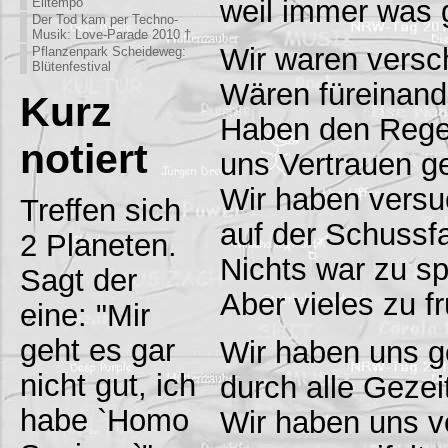
weil immer was 
Eiltempo
Der Tod kam per Techno-
Musik: Love-Parade 2010 †
Wir waren versc
Pflanzenpark Scheideweg:
Blütenfestival
Wären füreinand
Kurz
Haben den Rege
notiert
uns Vertrauen ge
Wir haben versu
Treffen sich
auf der Schussf
2 Planeten.
Nichts war zu sp
Sagt der
Aber vieles zu fr
eine: "Mir
geht es gar
Wir haben uns 
nicht gut, ich
durch alle Gezei
habe `Homo
Wir haben uns ve