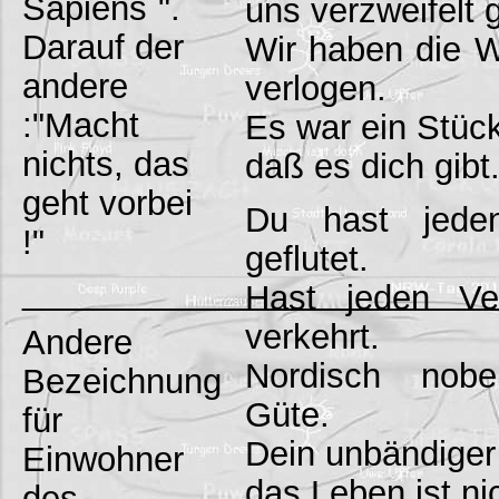
Sapiens`".
uns verzweifelt g
Darauf der
Wir haben die W
andere
verlogen.
:"Macht
Es war ein Stüc
nichts, das
daß es dich gibt
geht vorbei
Du hast jed
!"
geflutet.
_________________________
Hast jeden Ve
verkehrt.
Andere
Nordisch nobe
Bezeichnung
Güte.
für
Dein unbändiger 
Einwohner
das Leben ist ni
des