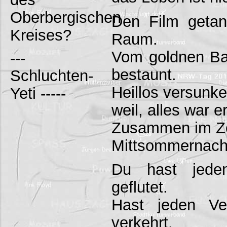
Oberbergischen
Den Film getan
Kreises?
Raum.
Vom goldnen Bal
---
bestaunt.
Schluchten-
Heillos versunke
Yeti -----
weil, alles war e
Zusammen im Zei
Mittsommernach
Du hast jed
geflutet.
Hast jeden Ve
verkehrt.