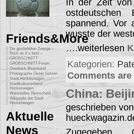
In der Zeit vo
ostdeutschen 
spannend. Vor 
wusste der west
Friends&More
….weiterlesen
K
Die gestiefelten Zwerge –
Rock as it´s best –
GROBSCHNITT
Kategorien:
Pat
GROBSCHNITT-Forum
Overback Bluesband
Comments are 
Photographie Dieter Gotzen
Stadt Hückeswagen
Stadtkulturverband
Hückeswagen
China: Beiji
Waterbölles Remscheid
Wikipedia der Stadt
Hückeswagen
geschrieben von
Aktuelle
hueckwagazin.d
News
Zugegeben, 