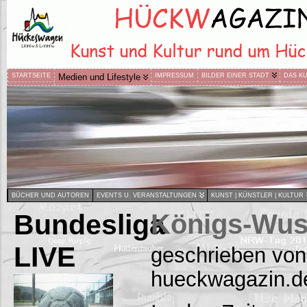
STARTSEITE
Medien und Lifestyle
IMPRESSUM
BILDER EINER STADT
DAS K
BÜCHER UND AUTOREN
EVENTS U. VERANSTALTUNGEN
KUNST | KÜNSTLER | KULTUR
Bundesliga
Königs-Wus
LIVE
geschrieben von
hueckwagazin.d