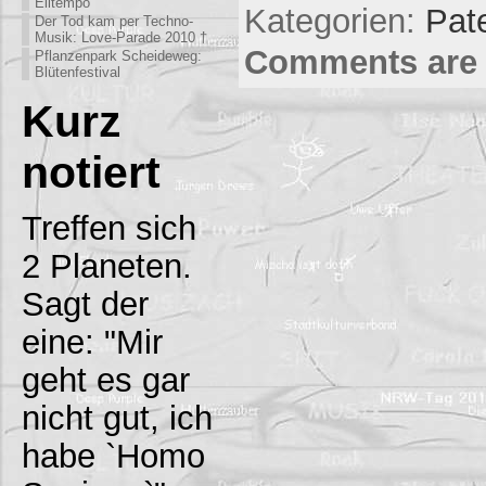
Eiltempo
Kategorien:
Pat
Der Tod kam per Techno-
Musik: Love-Parade 2010 †
Comments are 
Pflanzenpark Scheideweg:
Blütenfestival
Kurz
notiert
Treffen sich
2 Planeten.
Sagt der
eine: "Mir
geht es gar
nicht gut, ich
habe `Homo