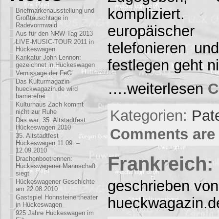
komplizier
Briefmarkenausstellung und
Großtauschtage in
Radevormwald
europäische
Aus für den NRW-Tag 2013
LIVE-MUSIC-TOUR 2011 in
telefonieren un
Hückeswagen
Karikatur John Lennon:
festlegen geht n
gezeichnet in Hückeswagen
Vernissage der FeG
Das Kulturmagazin
….weiterlesen
C
hueckwagazin.de wird
barrierefrei
Kulturhaus Zach kommt
Kategorien:
Pat
nicht zur Ruhe
Das war: 35. Altstadtfest
Hückeswagen 2010
Comments are 
35. Altstadtfest
Hückeswagen 11.09. –
12.09.2010
Frankreich:
Drachenbootrennen:
Hückeswagener Mannschaft
siegt
geschrieben von
Hückeswagener Geschichte
am 22.08.2010
Gastspiel Hohnsteinertheater
hueckwagazin.d
in Hückeswagen
925 Jahre Hückeswagen im