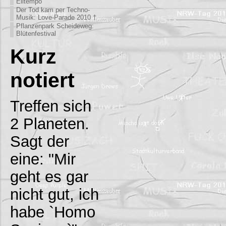
Eiltempo
Der Tod kam per Techno-
Musik: Love-Parade 2010 †
Pflanzenpark Scheideweg:
Blütenfestival
Kurz
notiert
Treffen sich
2 Planeten.
Sagt der
eine: "Mir
geht es gar
nicht gut, ich
habe `Homo