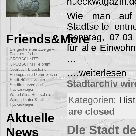
hueckwagazin.d
Wie man auf 
Stadtseite ent
Sonntag, 07.03.
Friends&More
für alle Einwohn
Die gestiefelten Zwerge –
Rock as it´s best –
…
GROBSCHNITT
GROBSCHNITT-Forum
Overback Bluesband
….weiterl
Photographie Dieter Gotzen
Stadt Hückeswagen
Stadtarchiv wir
Stadtkulturverband
Hückeswagen
Waterbölles Remscheid
Kategorien:
His
Wikipedia der Stadt
Hückeswagen
are closed
Aktuelle
Die Stadt d
News