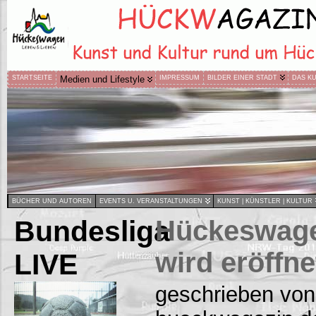
STARTSEITE
Medien und Lifestyle
IMPRESSUM
BILDER EINER STADT
DAS K
BÜCHER UND AUTOREN
EVENTS U. VERANSTALTUNGEN
KUNST | KÜNSTLER | KULTUR
Bundesliga
Hückeswage
wird eröffne
LIVE
geschrieben von