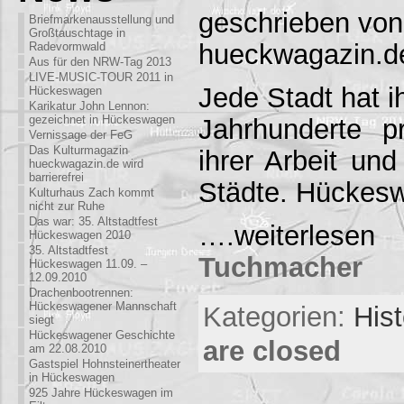
geschrieben von
Briefmarkenausstellung und
Großtauschtage in
hueckwagazin.d
Radevormwald
Aus für den NRW-Tag 2013
LIVE-MUSIC-TOUR 2011 in
Jede Stadt hat i
Hückeswagen
Karikatur John Lennon:
gezeichnet in Hückeswagen
Jahrhunderte 
Vernissage der FeG
Das Kulturmagazin
ihrer Arbeit un
hueckwagazin.de wird
barrierefrei
Städte. Hückes
Kulturhaus Zach kommt
nicht zur Ruhe
Das war: 35. Altstadtfest
….weiterles
Hückeswagen 2010
35. Altstadtfest
Tuchmacher
Hückeswagen 11.09. –
12.09.2010
Drachenbootrennen:
Hückeswagener Mannschaft
Kategorien:
His
siegt
Hückeswagener Geschichte
are closed
am 22.08.2010
Gastspiel Hohnsteinertheater
in Hückeswagen
925 Jahre Hückeswagen im