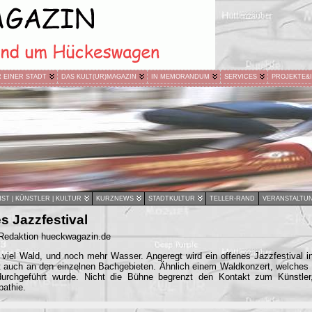
R EINER STADT
DAS KULT(UR)MAGAZIN
IN MEMORANDUM
SERVICES
PROJEKTE&
ST | KÜNSTLER | KULTUR
KURZNEWS
STADTKULTUR
TELLER-RAND
VERANSTALTU
es Jazzfestival
 Redaktion hueckwagazin.de
iel Wald, und noch mehr Wasser. Angeregt wird ein offenes Jazzfestival 
ht auch an den einzelnen Bachgebieten. Ähnlich einem Waldkonzert, welches
durchgeführt wurde. Nicht die Bühne begrenzt den Kontakt zum Künstler
athie.