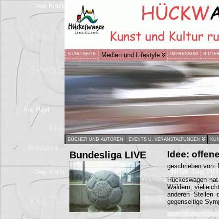
STARTSEITE
Medien und Lifestyle
IMPRESSUM
BILDE
BÜCHER UND AUTOREN
EVENTS U. VERANSTALTUNGEN
KUN
Bundesliga LIVE
Idee: offen
geschrieben von:
Hückeswagen hat v
Wäldern, vielleic
anderen Stellen 
gegenseitige Symp