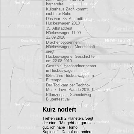
barrierefrei
Kulturhaus Zach kommt
nicht zur Ruhe
Das war: 35. Altstadtfest
Hückeswagen 2010
35. Altstadtfest
Hückeswagen 11.09. –
12.09.2010
Drachenbootrennen:
Hückeswagener Mannschaft
siegt
Hückeswagener Geschichte
am 22.08.2010
Gastspiel Hohnsteinertheater
in Hückeswagen
925 Jahre Hückeswagen im
Eiltempo
Der Tod kam per Techno-
Musik: Love-Parade 2010 †
Pflanzenpark Scheideweg:
Blütenfestival
Kurz notiert
Treffen sich 2 Planeten. Sagt
der eine: "Mir geht es gar nicht
gut, ich habe `Homo
Sapiens`". Darauf der andere