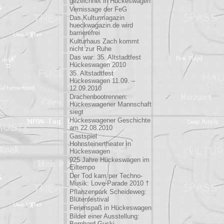
gezeichnet in Hückeswagen
Vernissage der FeG
Das Kulturmagazin
hueckwagazin.de wird
barrierefrei
Kulturhaus Zach kommt
nicht zur Ruhe
Das war: 35. Altstadtfest
Hückeswagen 2010
35. Altstadtfest
Hückeswagen 11.09. –
12.09.2010
Drachenbootrennen:
Hückeswagener Mannschaft
siegt
Hückeswagener Geschichte
am 22.08.2010
Gastspiel
Hohnsteinertheater in
Hückeswagen
925 Jahre Hückeswagen im
Eiltempo
Der Tod kam per Techno-
Musik: Love-Parade 2010 †
Pflanzenpark Scheideweg:
Blütenfestival
Ferienspaß in Hückeswagen
Bilder einer Ausstellung:
Bernhard Guski