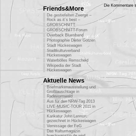
Die Kommentare s
Friends&More
Die gestiefelten Zwerge –
Rock as it´s best –
GROBSCHNITT
GROBSCHNITT-Forum
Overback Bluesband
Photographie Dieter Gotzen
Stadt Hückeswagen
Stadtkulturverband
Hückeswagen
Waterbölles Remscheid
Wikipedia der Stadt
Hückeswagen
Aktuelle News
Briefmarkenausstellung und
Großtauschtage in
Radevormwald
Aus für den NRW-Tag 2013
LIVE-MUSIC-TOUR 2011 in
Hückeswagen
Karikatur John Lennon:
gezeichnet in Hückeswagen
Vernissage der FeG
Das Kulturmagazin
hueckwagazin.de wird