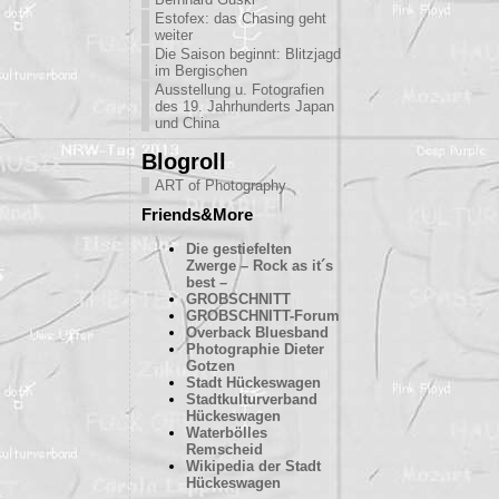
Estofex: das Chasing geht
weiter
Die Saison beginnt: Blitzjagd
im Bergischen
Ausstellung u. Fotografien
des 19. Jahrhunderts Japan
und China
Blogroll
ART of Photography
Friends&More
Die gestiefelten
Zwerge – Rock as it´s
best –
GROBSCHNITT
GROBSCHNITT-Forum
Overback Bluesband
Photographie Dieter
Gotzen
Stadt Hückeswagen
Stadtkulturverband
Hückeswagen
Waterbölles
Remscheid
Wikipedia der Stadt
Hückeswagen