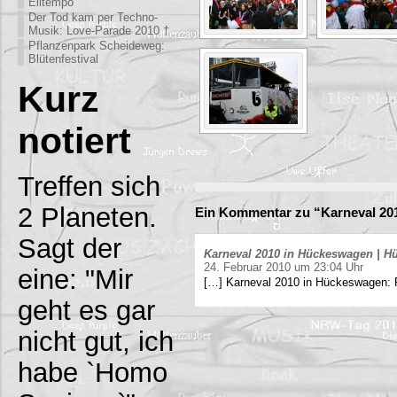
Eiltempo
Der Tod kam per Techno-
Musik: Love-Parade 2010 †
Pflanzenpark Scheideweg:
Blütenfestival
Kurz
notiert
Treffen sich
2 Planeten.
Ein Kommentar zu “Karneval 20
Sagt der
Karneval 2010 in Hückeswagen | Hü
24. Februar 2010 um 23:04 Uhr
eine: "Mir
[…] Karneval 2010 in Hückeswagen:
geht es gar
nicht gut, ich
habe `Homo