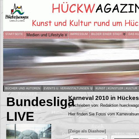
STARTSEITE
Medien und Lifestyle
IMPRESSUM
BILDER EINER STADT
DAS K
BÜCHER UND AUTOREN
EVENTS U. VERANSTALTUNGEN
KUNST | KÜNSTLER | KULTUR
Bundesliga
Karneval 2010 in Hücke
geschrieben von: Redaktion hueckwaga
LIVE
Hier finden Sie Fotos vom Karnevals
[Zeige als Diashow]