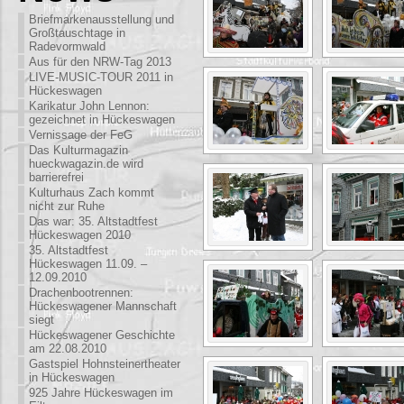
Briefmarkenausstellung und
Großtauschtage in
Radevormwald
Aus für den NRW-Tag 2013
LIVE-MUSIC-TOUR 2011 in
Hückeswagen
Karikatur John Lennon:
gezeichnet in Hückeswagen
Vernissage der FeG
Das Kulturmagazin
hueckwagazin.de wird
barrierefrei
Kulturhaus Zach kommt
nicht zur Ruhe
Das war: 35. Altstadtfest
Hückeswagen 2010
35. Altstadtfest
Hückeswagen 11.09. –
12.09.2010
Drachenbootrennen:
Hückeswagener Mannschaft
siegt
Hückeswagener Geschichte
am 22.08.2010
Gastspiel Hohnsteinertheater
in Hückeswagen
925 Jahre Hückeswagen im