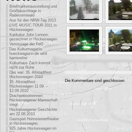
Briefmarkenausstellung und
Großtauschtage in
Radevormwald
Aus für den NRW-Tag 2013
LIVE-MUSIC-TOUR 2011 in
Hückeswagen
Karikatur John Lennon:
gezeichnet in Hückeswagen
Vernissage der FeG
Das Kulturmagazin
hueckwagazin.de wird
barrierefrei
Kulturhaus Zach kommt
nicht zur Ruhe
Das war: 35. Altstadtfest
Hückeswagen 2010
Die Kommentare sind geschlossen.
35. Altstadtfest
Hückeswagen 11.09. –
12.09.2010
Drachenbootrennen:
Hückeswagener Mannschaft
siegt
Hückeswagener Geschichte
am 22.08.2010
Gastspiel Hohnsteinertheater
in Hückeswagen
925 Jahre Hückeswagen im