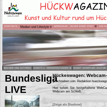
STARTSEITE
Medien und Lifestyle
IMPRESSUM
BILDER EINER STADT
DAS K
BÜCHER UND AUTOREN
EVENTS U. VERANSTALTUNGEN
KUNST | KÜNSTLER | KULTUR
Bundesliga
Hückeswagen: Webcam-B
geschrieben von: Redaktion hueckwaga
LIVE
Hier sehen Sie festgehaltene WebC
Webcam am Schloß.
[Zeige als Diashow]