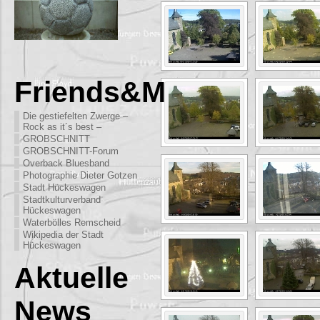
Friends&More
Die gestiefelten Zwerge –
Rock as it´s best –
GROBSCHNITT
GROBSCHNITT-Forum
Overback Bluesband
Photographie Dieter Gotzen
Stadt Hückeswagen
Stadtkulturverband
Hückeswagen
Waterbölles Remscheid
Wikipedia der Stadt
Hückeswagen
Aktuelle
News