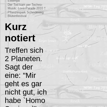
Eiltempo
Der Tod kam per Techno-
Musik: Love-Parade 2010 †
Pflanzenpark Scheideweg:
Blütenfestival
Kurz
notiert
Treffen sich
2 Planeten.
Sagt der
eine: "Mir
geht es gar
nicht gut, ich
habe `Homo