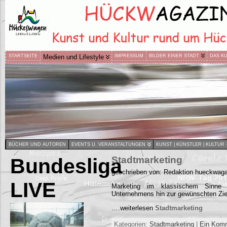
STARTSEITE
Medien und Lifestyle
IMPRESSUM
BILDER EINER STADT
DAS K
BÜCHER UND AUTOREN
EVENTS U. VERANSTALTUNGEN
KUNST | KÜNSTLER | KULTUR
Bundesliga
Stadtmarketing
geschrieben von: Redaktion hueckwaga
LIVE
Marketing im klassischem Sinne
Unternehmens hin zur gewünschten Zie
….weiterlesen
Stadtmarketing
Kategorien:
Stadtmarketing
|
Ein Kom