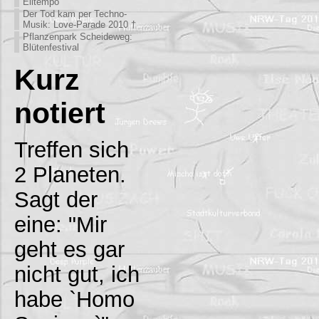
Eiltempo
Der Tod kam per Techno-
Musik: Love-Parade 2010 †
Pflanzenpark Scheideweg:
Blütenfestival
Kurz
notiert
Treffen sich
2 Planeten.
Sagt der
eine: "Mir
geht es gar
nicht gut, ich
habe `Homo