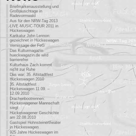
Briefmarkenausstellung und
Großtauschtage in
Radevormwald
Aus für den NRW-Tag 2013
LIVE-MUSIC-TOUR 2011 in
Hückeswagen
Karikatur John Lennon:
gezeichnet in Hückeswagen
Vernissage der FeG
Das Kulturmagazin
hueckwagazin.de wird
barrierefrei
Kulturhaus Zach kommt
nicht zur Ruhe
Das war: 35. Altstadtfest
Hückeswagen 2010
35. Altstadtfest
Hückeswagen 11.09. –
12.09.2010
Drachenbootrennen:
Hückeswagener Mannschaft
siegt
Hückeswagener Geschichte
am 22.08.2010
Gastspiel Hohnsteinertheater
in Hückeswagen
925 Jahre Hückeswagen im