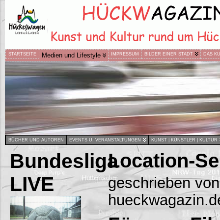
STARTSEITE
Medien und Lifestyle
IMPRESSUM
BILDER EINER STADT
DAS K
BÜCHER UND AUTOREN
EVENTS U. VERANSTALTUNGEN
KUNST | KÜNSTLER | KULTUR
Bundesliga
Location-Se
LIVE
geschrieben von
hueckwagazin.d