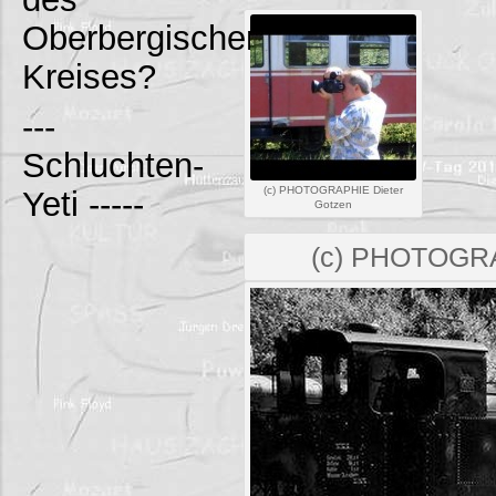
Oberbergischen
Kreises?
---
Schluchten-
(c) PHOTOGRAPHIE Dieter
Yeti -----
Gotzen
(c) PHOTOGRA