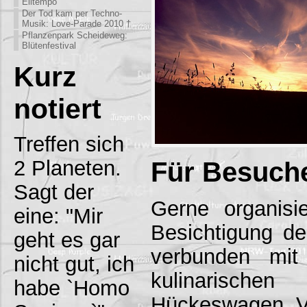
Eiltempo
Der Tod kam per Techno-
Musik: Love-Parade 2010 †
Pflanzenpark Scheideweg:
Blütenfestival
Kurz
notiert
Treffen sich
2 Planeten.
Für Besuch
Sagt der
Gerne organisi
eine: "Mir
Besichtigung de
geht es gar
verbunden mit
nicht gut, ich
kulinarisc
habe `Homo
Hückeswagen. Ve