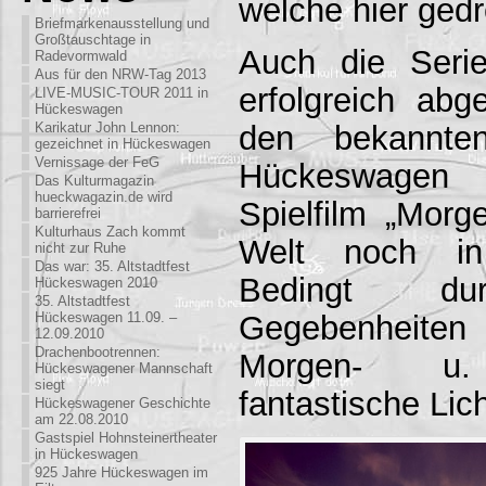
welche hier gedr
Briefmarkenausstellung und
Großtauschtage in
Auch die Serie
Radevormwald
Aus für den NRW-Tag 2013
erfolgreich ab
LIVE-MUSIC-TOUR 2011 in
Hückeswagen
den bekannte
Karikatur John Lennon:
gezeichnet in Hückeswagen
Vernissage der FeG
Hückeswagen 
Das Kulturmagazin
hueckwagazin.de wird
Spielfilm „Morg
barrierefrei
Kulturhaus Zach kommt
Welt noch in
nicht zur Ruhe
Das war: 35. Altstadtfest
Bedingt dur
Hückeswagen 2010
35. Altstadtfest
Gegebenheite
Hückeswagen 11.09. –
12.09.2010
Drachenbootrennen:
Morgen- u.
Hückeswagener Mannschaft
siegt
fantastische Lic
Hückeswagener Geschichte
am 22.08.2010
Gastspiel Hohnsteinertheater
in Hückeswagen
925 Jahre Hückeswagen im