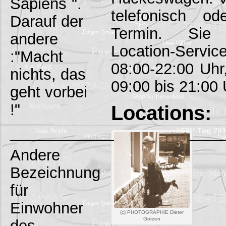
Sapiens`".
telefonisch o
Darauf der
Termin. Sie 
andere
Location-Servic
:"Macht
08:00-22:00 Uh
nichts, das
09:00 bis 21:00 
geht vorbei
!"
Locations:
_________________________
Andere
Bezeichnung
für
Einwohner
(c) PHOTOGRAPHIE Dieter
Gotzen
des