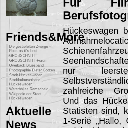
Für Fil
Berufsfotog
Hückeswagen bie
Friends&More
Aufnahmelo
Die gestiefelten Zwerge –
Schienenfahrz
Rock as it´s best –
GROBSCHNITT
Seenlandschafte
GROBSCHNITT-Forum
Overback Bluesband
nur leerst
Photographie Dieter Gotzen
Stadt Hückeswagen
Selbstverst
Stadtkulturverband
Hückeswagen
zahlreiche Gr
Waterbölles Remscheid
Wikipedia der Stadt
Und das Hückes
Hückeswagen
Aktuelle
Statisten sind, 
1-Serie „Hallo,
News