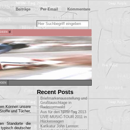
Beiträge
Per Email
Kommentare
IDEEN
NGEN
Recent Posts
Briefmarkenausstellung und
Großtauschtage in
hrem Können unsere
Radevormwald
Stoffe und Tücher,
Aus für den NRW-Tag 2013
LIVE-MUSIC-TOUR 2011 in
Hückeswagen
en Standorte die
Karikatur John Lennon:
 typisch deutscher