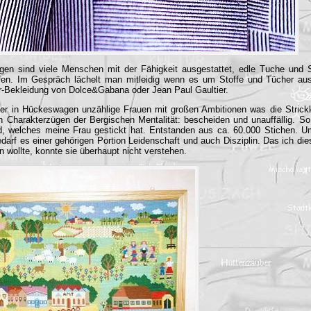
en sind viele Menschen mit der Fähigkeit ausgestattet, edle Tuche und St
fen. Im Gespräch lächelt man mitleidig wenn es um Stoffe und Tücher aus
-Bekleidung von Dolce&Gabana oder Jean Paul Gaultier.
ier in Hückeswagen unzählige Frauen mit großen Ambitionen was die Strickku
 Charakterzügen der Bergischen Mentalität: bescheiden und unauffällig. S
ild, welches meine Frau gestickt hat. Entstanden aus ca. 60.000 Stichen. U
bedarf es einer gehörigen Portion Leidenschaft und auch Disziplin. Das ich di
n wollte, konnte sie überhaupt nicht verstehen.