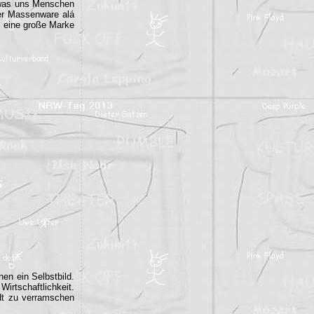
 was uns Menschen
mer Massenware alá
os eine große Marke
en ein Selbstbild.
Wirtschaftlichkeit.
dt zu verramschen