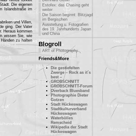
Stadt. Die eigenen
Estofex: das Chasing geht
en Islandstraße im
weiter
Die Saison beginnt: Blitzjagd
im Bergischen
briken und Villen,
Ausstellung u. Fotografien
de ging. Der Vater
des 19. Jahrhunderts Japan
her. Heraus kommen
und China
n wissen Sie, wie
n Händen zu halten
Blogroll
ART of Photography
Friends&More
Die gestiefelten
Zwerge – Rock as it´s
best –
GROBSCHNITT
GROBSCHNITT-Forum
Overback Bluesband
Photographie Dieter
Gotzen
Stadt Hückeswagen
Stadtkulturverband
Hückeswagen
Waterbölles
Remscheid
Wikipedia der Stadt
Hückeswagen