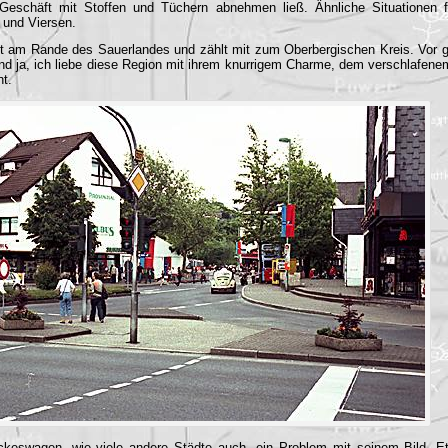
Geschäft mit Stoffen und Tüchern abnehmen ließ. Ähnliche Situationen f
und Viersen.
 am Rande des Sauerlandes und zählt mit zum Oberbergischen Kreis. Vor g
und ja, ich liebe diese Region mit ihrem knurrigem Charme, dem verschlafene
ht.
ckeswagen, wie viele andere Städte auch, ein Problem mit seinem Bild. Etw