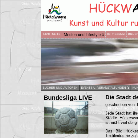
STARTSEITE
Medien und Lifestyle
IMPRESSUM
BILDE
BÜCHER UND AUTOREN
EVENTS U. VERANSTALTUNGEN
KUN
Bundesliga LIVE
Die Stadt 
geschrieben von:
Jede Stadt hat ih
Städte. Hückeswag
ist nicht viel übri
Das Bild Hückes
Textilindustrie z