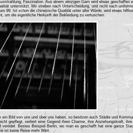
Ausstrahlung, Faszination. Aus einem winzigen Garn wird etwas geschaffen
dualität unterstützt. Wir streben nach Unterscheidung, und nicht nach unifor
uro 99. Ist schon die chinesische Qualität unter aller Würde, wird etwas hilfl
ht, um die eigentliche Herkunft der Bekleidung zu vertuschen.
h ein Bild von uns und über uns haben, so besitzen auch Städte und Kommun
icht gepflegt, verliert eine Gegend ihren Charme, ihre Anziehungskraft, ihre 
 verödet. Bestes Beispiel Berlin, wo man es geschafft hat eine ganze Sta
ie ist keine Reise mehr Wert.