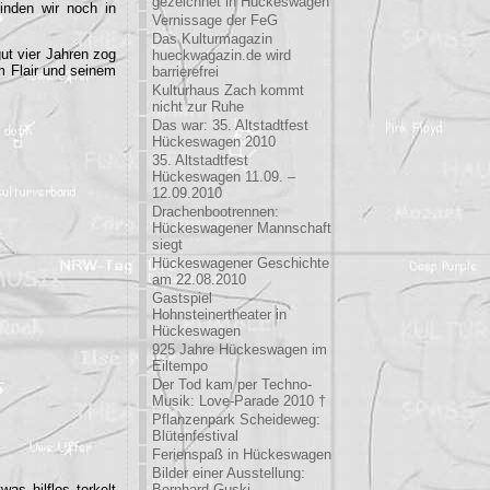
gezeichnet in Hückeswagen
inden wir noch in
Vernissage der FeG
Das Kulturmagazin
ut vier Jahren zog
hueckwagazin.de wird
m Flair und seinem
barrierefrei
Kulturhaus Zach kommt
nicht zur Ruhe
Das war: 35. Altstadtfest
Hückeswagen 2010
35. Altstadtfest
Hückeswagen 11.09. –
12.09.2010
Drachenbootrennen:
Hückeswagener Mannschaft
siegt
Hückeswagener Geschichte
am 22.08.2010
Gastspiel
Hohnsteinertheater in
Hückeswagen
925 Jahre Hückeswagen im
Eiltempo
Der Tod kam per Techno-
Musik: Love-Parade 2010 †
Pflanzenpark Scheideweg:
Blütenfestival
Ferienspaß in Hückeswagen
Bilder einer Ausstellung:
as hilflos torkelt
Bernhard Guski