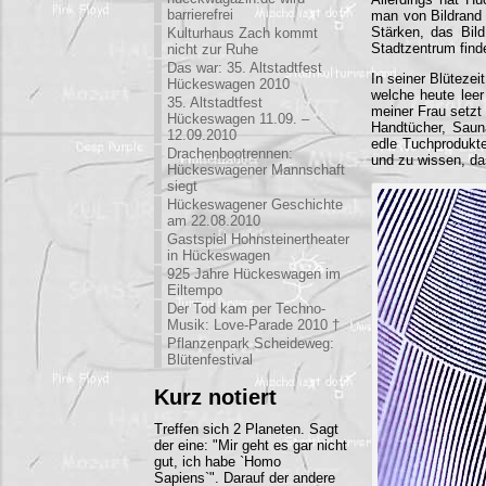
barrierefrei
man von Bildrand 
Stärken, das Bild
Kulturhaus Zach kommt
Stadtzentrum finde
nicht zur Ruhe
Das war: 35. Altstadtfest
In seiner Blüteze
Hückeswagen 2010
welche heute leer
35. Altstadtfest
meiner Frau setzt
Hückeswagen 11.09. –
Handtücher, Saun
12.09.2010
edle Tuchprodukte
Drachenbootrennen:
und zu wissen, das
Hückeswagener Mannschaft
siegt
Hückeswagener Geschichte
am 22.08.2010
Gastspiel Hohnsteinertheater
in Hückeswagen
925 Jahre Hückeswagen im
Eiltempo
Der Tod kam per Techno-
Musik: Love-Parade 2010 †
Pflanzenpark Scheideweg:
Blütenfestival
Kurz notiert
Treffen sich 2 Planeten. Sagt
der eine: "Mir geht es gar nicht
gut, ich habe `Homo
Sapiens`". Darauf der andere