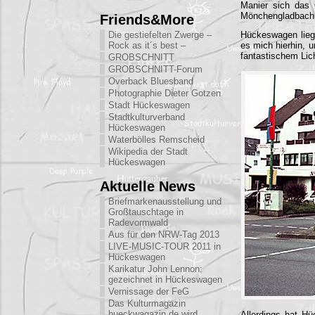
Manier sich das 
Mönchengladbach 
Friends&More
Die gestiefelten Zwerge –
Hückeswagen liegt
Rock as it´s best –
es mich hierhin, 
fantastischem Lic
GROBSCHNITT
GROBSCHNITT-Forum
Overback Bluesband
Photographie Dieter Gotzen
Stadt Hückeswagen
Stadtkulturverband
Hückeswagen
Waterbölles Remscheid
Wikipedia der Stadt
Hückeswagen
Aktuelle News
Briefmarkenausstellung und
Großtauschtage in
Radevormwald
Aus für den NRW-Tag 2013
LIVE-MUSIC-TOUR 2011 in
Hückeswagen
Karikatur John Lennon:
gezeichnet in Hückeswagen
Vernissage der FeG
Das Kulturmagazin
hueckwagazin.de wird
Allerdings hat Hü