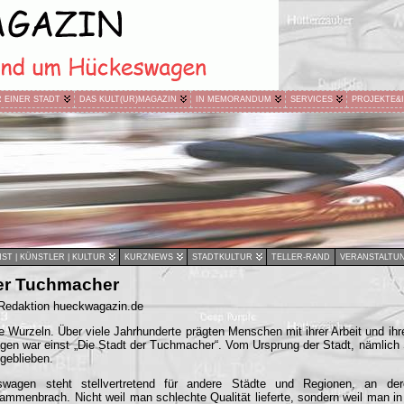
R EINER STADT
DAS KULT(UR)MAGAZIN
IN MEMORANDUM
SERVICES
PROJEKTE&
ST | KÜNSTLER | KULTUR
KURZNEWS
STADTKULTUR
TELLER-RAND
VERANSTALTU
der Tuchmacher
 Redaktion hueckwagazin.de
re Wurzeln. Über viele Jahrhunderte prägten Menschen mit ihrer Arbeit und i
en war einst „Die Stadt der Tuchmacher“. Vom Ursprung der Stadt, nämlich 
g geblieben.
wagen steht stellvertretend für andere Städte und Regionen, an der
usammenbrach. Nicht weil man schlechte Qualität lieferte, sondern weil man in