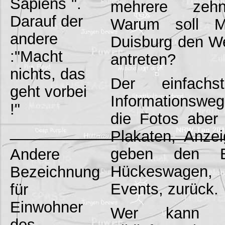
Sapiens`".
mehrere zehn
Darauf der
Warum soll 
andere
Duisburg den 
:"Macht
antreten?
nichts, das
Der einfachs
geht vorbei
Informationsweg
!"
die Fotos aber 
_________________________
Plakaten, Anze
geben den B
Andere
Hückeswagen, 
Bezeichnung
Events, zurück.
für
Einwohner
Wer kann F
des