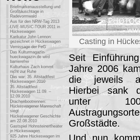
Briefmarkenausstellung und
Großtauschtage in
Radevormwald
Aus für den NRW-Tag 2013
LIVE-MUSIC-TOUR 2011 in
Hückeswagen
Karikatur John Lennon:
Casting in Hück
gezeichnet in Hückeswagen
Vernissage der FeG
Das Kulturmagazin
Seit Einführu
hueckwagazin.de wird
barrierefrei
Jahre 2006 kam
Kulturhaus Zach kommt
nicht zur Ruhe
die jeweils a
Das war: 35. Altstadtfest
Hückeswagen 2010
35. Altstadtfest
Hierbei sank 
Hückeswagen 11.09. –
12.09.2010
unter 100
Drachenbootrennen:
Hückeswagener Mannschaft
Austragungs
siegt
Hückeswagener Geschichte
Großstädte.
am 22.08.2010
Gastspiel Hohnsteinertheater
in Hückeswagen
Und nun komm
925 Jahre Hückeswagen im