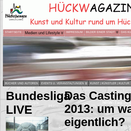
STARTSEITE
Medien und Lifestyle
IMPRESSUM
BILDER EINER STADT
DAS K
BÜCHER UND AUTOREN
EVENTS U. VERANSTALTUNGEN
KUNST | KÜNSTLER | KULTUR
Bundesliga
Das Castin
2013: um wa
LIVE
eigentlich?