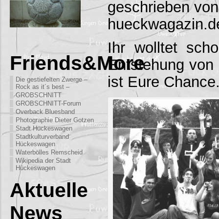
geschrieben von
hueckwagazin.d
Ihr wolltet sc
Friends&More
Entstehung von 
ist Eure Chance
Die gestiefelten Zwerge –
Rock as it´s best –
GROBSCHNITT
GROBSCHNITT-Forum
Overback Bluesband
Photographie Dieter Gotzen
Stadt Hückeswagen
Stadtkulturverband
Hückeswagen
Waterbölles Remscheid
Wikipedia der Stadt
Hückeswagen
Aktuelle
News