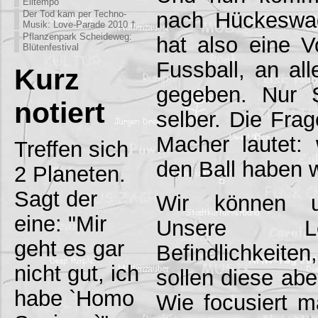
Eiltempo
nach Hückeswag
Der Tod kam per Techno-
Musik: Love-Parade 2010 †
Pflanzenpark Scheideweg:
hat also eine V
Blütenfestival
Fussball, an al
Kurz
gegeben. Nur 
notiert
selber. Die Frag
Macher lautet
Treffen sich
den Ball haben
2 Planeten.
Sagt der
Wir können un
eine: "Mir
Unsere Le
geht es gar
Befindlichkeiten
nicht gut, ich
sollen diese abe
habe `Homo
Wie focusiert m