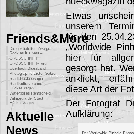
hueckwagazin.d
Etwas unschein
unserem Termin
für den 25.04.2
Friends&More
„Worldwide Pinh
Die gestiefelten Zwerge –
Rock as it´s best –
hier für allg
GROBSCHNITT
GROBSCHNITT-Forum
gesorgt hat. Wer
Overback Bluesband
Photographie Dieter Gotzen
anklickt, erfäh
Stadt Hückeswagen
Stadtkulturverband
diese Art der Fot
Hückeswagen
Waterbölles Remscheid
Wikipedia der Stadt
Der Fotograf Di
Hückeswagen
Aufklärung:
Aktuelle
News
Der Worldwide Pinhole Photo