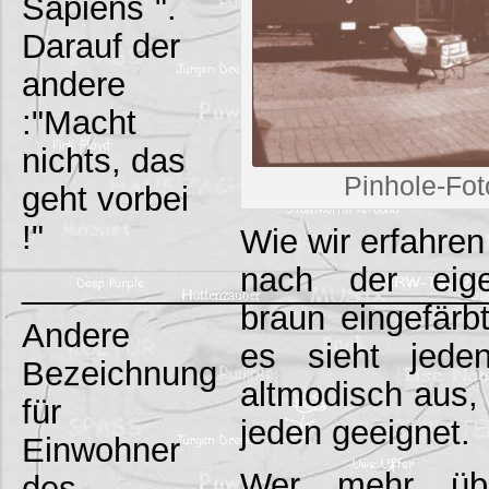
Sapiens`".
Darauf der
andere
:"Macht
nichts, das
Pinhole-Fot
geht vorbei
!"
Wie wir erfahren
nach der eige
_________________________
braun eingefär
Andere
es sieht jeden
Bezeichnung
altmodisch aus, 
für
jeden geeignet.
Einwohner
Wer mehr über
des