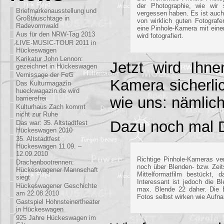
der Photographie, wie wir 
Briefmarkenausstellung und
vergessen haben. Es ist auch 
Großtauschtage in
von wirklich guten Fotograf
Radevormwald
eine Pinhole-Kamera mit eine
Aus für den NRW-Tag 2013
wird fotografiert.
LIVE-MUSIC-TOUR 2011 in
Hückeswagen
Karikatur John Lennon:
Jetzt wird Ihne
gezeichnet in Hückeswagen
Vernissage der FeG
Kamera sicherli
Das Kulturmagazin
hueckwagazin.de wird
wie uns: nämlich
barrierefrei
Kulturhaus Zach kommt
nicht zur Ruhe
Dazu noch mal D
Das war: 35. Altstadtfest
Hückeswagen 2010
35. Altstadtfest
Hückeswagen 11.09. –
12.09.2010
Richtige Pinhole-Kameras ve
Drachenbootrennen:
noch über Blenden- bzw. Zeit
Hückeswagener Mannschaft
Mittelformatfilm bestückt, 
siegt
Interessant ist jedoch die
Hückeswagener Geschichte
max. Blende 22 daher. Die B
am 22.08.2010
Fotos selbst wirken wie Aufn
Gastspiel Hohnsteinertheater
in Hückeswagen
925 Jahre Hückeswagen im