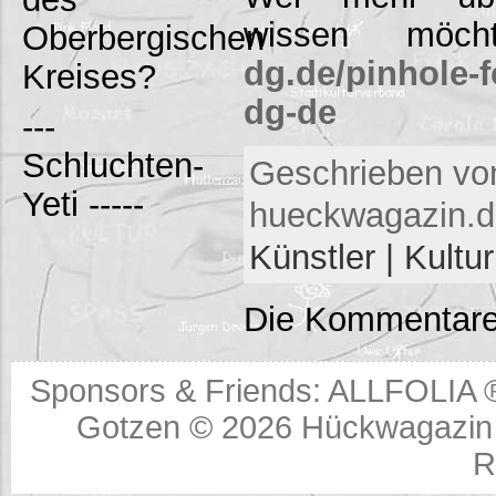
wissen möc
Oberbergischen
dg.de/pinhole-f
Kreises?
dg-de
---
Schluchten-
Geschrieben vo
Yeti -----
hueckwagazin.d
Künstler | Kultur
Die Kommentare
Sponsors & Friends:
ALLFOLIA 
Gotzen © 2026
Hückwagazin 
R