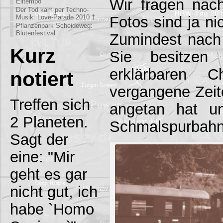
Wir fragen nac
Eiltempo
Der Tod kam per Techno-
Fotos sind ja nic
Musik: Love-Parade 2010 †
Pflanzenpark Scheideweg:
Blütenfestival
Zumindest nach
Kurz
Sie besitzen 
erklärbaren 
notiert
vergangene Zeit
Treffen sich
angetan hat u
2 Planeten.
Schmalspurbahn
Sagt der
eine: "Mir
geht es gar
nicht gut, ich
habe `Homo