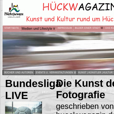
STARTSEITE
Medien und Lifestyle
IMPRESSUM
BILDER EINER STADT
DAS K
BÜCHER UND AUTOREN
EVENTS U. VERANSTALTUNGEN
KUNST | KÜNSTLER | KULTUR
Bundesliga
Die Kunst d
Fotografie
LIVE
geschrieben von