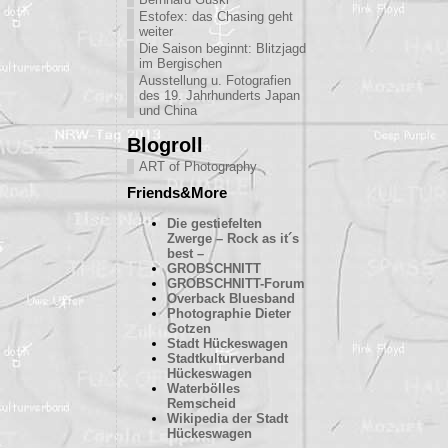
Estofex: das Chasing geht
weiter
Die Saison beginnt: Blitzjagd
im Bergischen
Ausstellung u. Fotografien
des 19. Jahrhunderts Japan
und China
Blogroll
ART of Photography
Friends&More
Die gestiefelten
Zwerge – Rock as it´s
best –
GROBSCHNITT
GROBSCHNITT-Forum
Overback Bluesband
Photographie Dieter
Gotzen
Stadt Hückeswagen
Stadtkulturverband
Hückeswagen
Waterbölles
Remscheid
Wikipedia der Stadt
Hückeswagen