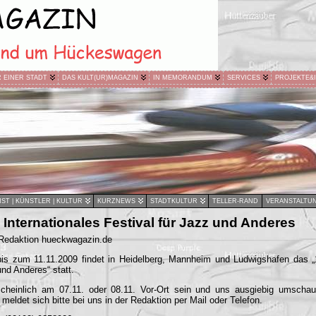
R EINER STADT
DAS KULT(UR)MAGAZIN
IN MEMORANDUM
SERVICES
PROJEKTE&
ST | KÜNSTLER | KULTUR
KURZNEWS
STADTKULTUR
TELLER-RAND
VERANSTALTU
 Internationales Festival für Jazz und Anderes
 Redaktion hueckwagazin.de
s zum 11.11.2009 findet in Heidelberg, Mannheim und Ludwigshafen das „1
und Anderes“ statt.
cheinlich am 07.11. oder 08.11. Vor-Ort sein und uns ausgiebig umschau
meldet sich bitte bei uns in der Redaktion per Mail oder Telefon.