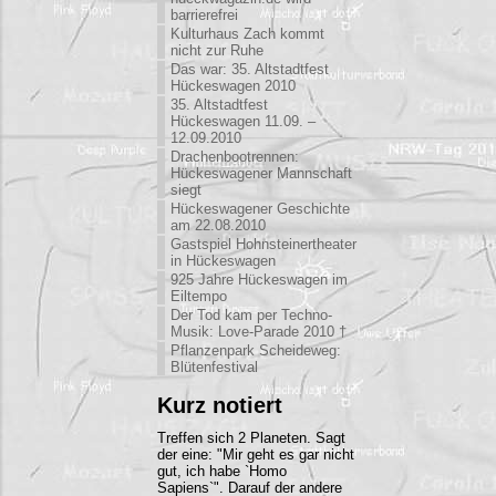
barrierefrei
Kulturhaus Zach kommt
nicht zur Ruhe
Das war: 35. Altstadtfest
Hückeswagen 2010
35. Altstadtfest
Hückeswagen 11.09. –
12.09.2010
Drachenbootrennen:
Hückeswagener Mannschaft
siegt
Hückeswagener Geschichte
am 22.08.2010
Gastspiel Hohnsteinertheater
in Hückeswagen
925 Jahre Hückeswagen im
Eiltempo
Der Tod kam per Techno-
Musik: Love-Parade 2010 †
Pflanzenpark Scheideweg:
Blütenfestival
Kurz notiert
Treffen sich 2 Planeten. Sagt
der eine: "Mir geht es gar nicht
gut, ich habe `Homo
Sapiens`". Darauf der andere