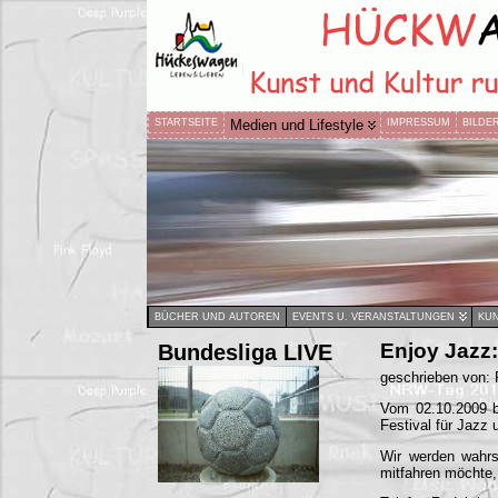
STARTSEITE
Medien und Lifestyle
IMPRESSUM
BILDE
BÜCHER UND AUTOREN
EVENTS U. VERANSTALTUNGEN
KUN
Bundesliga LIVE
Enjoy Jazz:
geschrieben von:
Vom 02.10.2009 bi
Festival für Jazz 
Wir werden wahrs
mitfahren möchte, 