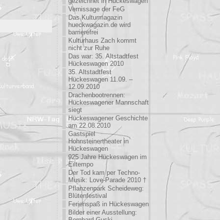
gezeichnet in Hückeswagen
Vernissage der FeG
Das Kulturmagazin
hueckwagazin.de wird
barrierefrei
Kulturhaus Zach kommt
nicht zur Ruhe
Das war: 35. Altstadtfest
Hückeswagen 2010
35. Altstadtfest
Hückeswagen 11.09. –
12.09.2010
Drachenbootrennen:
Hückeswagener Mannschaft
siegt
Hückeswagener Geschichte
am 22.08.2010
Gastspiel
Hohnsteinertheater in
Hückeswagen
925 Jahre Hückeswagen im
Eiltempo
Der Tod kam per Techno-
Musik: Love-Parade 2010 †
Pflanzenpark Scheideweg:
Blütenfestival
Ferienspaß in Hückeswagen
Bilder einer Ausstellung:
Bernhard Guski