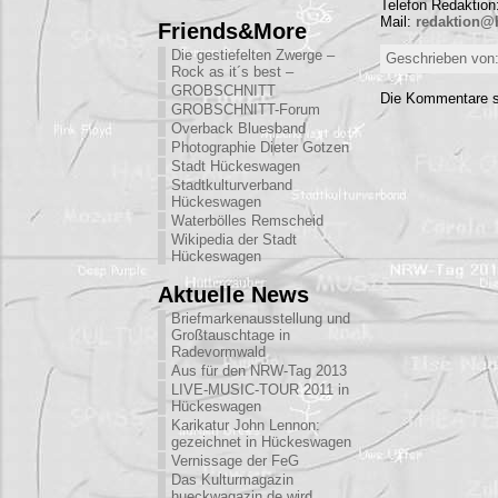
Telefon Redaktion
Mail:
redaktion@
Friends&More
Die gestiefelten Zwerge –
Geschrieben von:
Rock as it´s best –
GROBSCHNITT
Die Kommentare s
GROBSCHNITT-Forum
Overback Bluesband
Photographie Dieter Gotzen
Stadt Hückeswagen
Stadtkulturverband
Hückeswagen
Waterbölles Remscheid
Wikipedia der Stadt
Hückeswagen
Aktuelle News
Briefmarkenausstellung und
Großtauschtage in
Radevormwald
Aus für den NRW-Tag 2013
LIVE-MUSIC-TOUR 2011 in
Hückeswagen
Karikatur John Lennon:
gezeichnet in Hückeswagen
Vernissage der FeG
Das Kulturmagazin
hueckwagazin.de wird