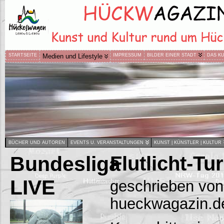
STARTSEITE
Medien und Lifestyle
IMPRESSUM
BILDER EINER STADT
DAS K
BÜCHER UND AUTOREN
EVENTS U. VERANSTALTUNGEN
KUNST | KÜNSTLER | KULTUR
Bundesliga
Flutlicht-T
LIVE
geschrieben von
hueckwagazin.d