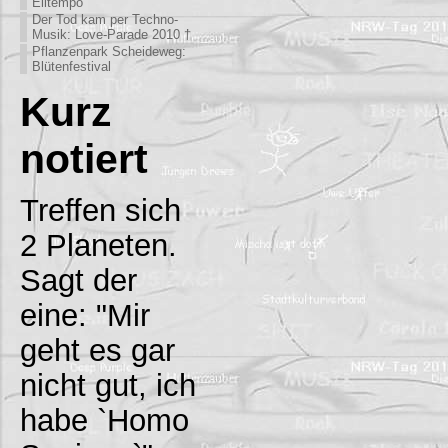
Eiltempo
Der Tod kam per Techno-
Musik: Love-Parade 2010 †
Pflanzenpark Scheideweg:
Blütenfestival
Kurz
notiert
Treffen sich
2 Planeten.
Sagt der
eine: "Mir
geht es gar
nicht gut, ich
habe `Homo