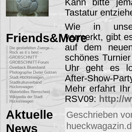
Kann bitte je
Tastatur entzieh
Wie in un
Friends&More
vermerkt, gibt e
auf dem neuen
Die gestiefelten Zwerge –
Rock as it´s best –
schönes Turnie
GROBSCHNITT
GROBSCHNITT-Forum
Uhr geht es l
Overback Bluesband
Photographie Dieter Gotzen
After-Show-Par
Stadt Hückeswagen
Stadtkulturverband
Mehr erfahrt Ih
Hückeswagen
Waterbölles Remscheid
RSV09:
http://
Wikipedia der Stadt
Hückeswagen
Aktuelle
Geschrieben vo
hueckwagazin.de
News