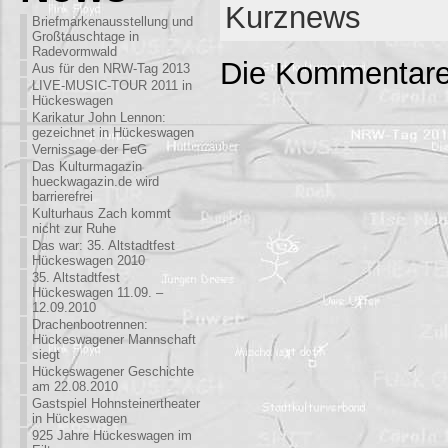
Kurznews
Briefmarkenausstellung und
Großtauschtage in
Radevormwald
Die Kommentare
Aus für den NRW-Tag 2013
LIVE-MUSIC-TOUR 2011 in
Hückeswagen
Karikatur John Lennon:
gezeichnet in Hückeswagen
Vernissage der FeG
Das Kulturmagazin
hueckwagazin.de wird
barrierefrei
Kulturhaus Zach kommt
nicht zur Ruhe
Das war: 35. Altstadtfest
Hückeswagen 2010
35. Altstadtfest
Hückeswagen 11.09. –
12.09.2010
Drachenbootrennen:
Hückeswagener Mannschaft
siegt
Hückeswagener Geschichte
am 22.08.2010
Gastspiel Hohnsteinertheater
in Hückeswagen
925 Jahre Hückeswagen im