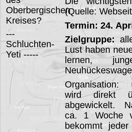
Die wichtigst
Oberbergischen
(Quelle: Websei
Kreises?
Termin: 24. Apr
---
Zielgruppe:
all
Schluchten-
Lust haben neu
Yeti -----
lernen, ju
Neuhückeswagen
Organisation: 
wird direkt 
abgewickelt. 
ca. 1 Woche v
bekommt jeder 