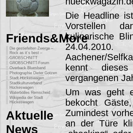
hueckwagazin.d
Die Headline ist
Vorstellen 
kulinarische Bli
Friends&More
24.04.201
Die gestiefelten Zwerge –
Rock as it´s best –
Aachener/Self
GROBSCHNITT
GROBSCHNITT-Forum
kennt dieses
Overback Bluesband
Photographie Dieter Gotzen
vergangenen Ja
Stadt Hückeswagen
Stadtkulturverband
Hückeswagen
Um was geht e
Waterbölles Remscheid
Wikipedia der Stadt
bekocht Gäste,
Hückeswagen
Zumindest vorhe
Aktuelle
an der Türe kli
News