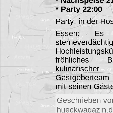
* Nachspeise 2
* Party 22:00
Party: in der Hos
Essen: Es
sterneverdächti
Hochleistung
fröhliches 
kulinarisc
Gastgeberteam 
mit seinen Gäst
Geschrieben vo
hueckwagazin.d