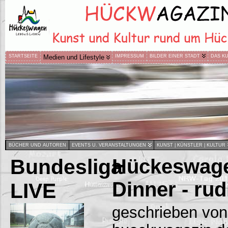
STARTSEITE
Medien und Lifestyle
IMPRESSUM
BILDER EINER STADT
DAS K
BÜCHER UND AUTOREN
EVENTS U. VERANSTALTUNGEN
KUNST | KÜNSTLER | KULTUR
Bundesliga
Hückeswage
Dinner - rud
LIVE
geschrieben von