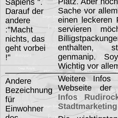
Platz. Aber noch
Sapiens`".
Sache vor allem
Darauf der
einen leckeren 
andere
servieren möc
:"Macht
Billigstpackun
nichts, das
enthalten, st
geht vorbei
genmanip. Soy
!"
Wichtig vor allem
_________________________
Weitere Infos 
Andere
Webseite der 
Bezeichnung
Infos Rudiroc
für
Stadtmarketin
Einwohner
des