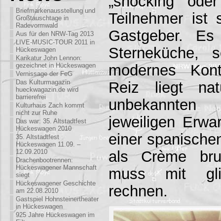
„shocking“ oder
Briefmarkenausstellung und
Teilnehmer ist
Großtauschtage in
Radevormwald
Gastgeber. Es
Aus für den NRW-Tag 2013
LIVE-MUSIC-TOUR 2011 in
Sterneküche, 
Hückeswagen
Karikatur John Lennon:
modernes Kont
gezeichnet in Hückeswagen
Vernissage der FeG
Das Kulturmagazin
Reiz liegt nat
hueckwagazin.de wird
barrierefrei
unbekannte
Kulturhaus Zach kommt
nicht zur Ruhe
jeweiligen Erwa
Das war: 35. Altstadtfest
Hückeswagen 2010
einer spanische
35. Altstadtfest
Hückeswagen 11.09. –
als Crème bru
12.09.2010
Drachenbootrennen:
Hückeswagener Mannschaft
muss mit glib
siegt
Hückeswagener Geschichte
rechnen.
am 22.08.2010
Gastspiel Hohnsteinertheater
in Hückeswagen
925 Jahre Hückeswagen im