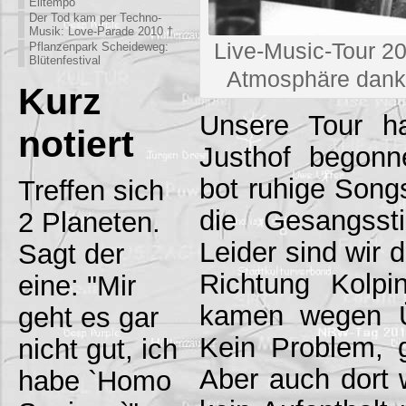
Eiltempo
Der Tod kam per Techno-
Musik: Love-Parade 2010 †
Live-Music-Tour 201
Pflanzenpark Scheideweg:
Blütenfestival
Atmosphäre dank
Kurz
Unsere Tour h
notiert
Justhof begonn
bot ruhige Songs
Treffen sich
die Gesangsst
2 Planeten.
Leider sind wir 
Sagt der
Richtung Kolp
eine: "Mir
kamen wegen Üb
geht es gar
Kein Problem, 
nicht gut, ich
Aber auch dort 
habe `Homo