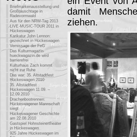
ein Event von 
Briefmarkenausstellung und
damit Mensche
Großtauschtage in
Radevormwald
ziehen.
Aus für den NRW-Tag 2013
LIVE-MUSIC-TOUR 2011 in
Hückeswagen
Karikatur John Lennon:
gezeichnet in Hückeswagen
Vernissage der FeG
Das Kulturmagazin
hueckwagazin.de wird
barrierefrei
Kulturhaus Zach kommt
nicht zur Ruhe
Das war: 35. Altstadtfest
Hückeswagen 2010
35. Altstadtfest
Hückeswagen 11.09. –
12.09.2010
Drachenbootrennen:
Hückeswagener Mannschaft
siegt
Hückeswagener Geschichte
am 22.08.2010
Gastspiel Hohnsteinertheater
in Hückeswagen
925 Jahre Hückeswagen im