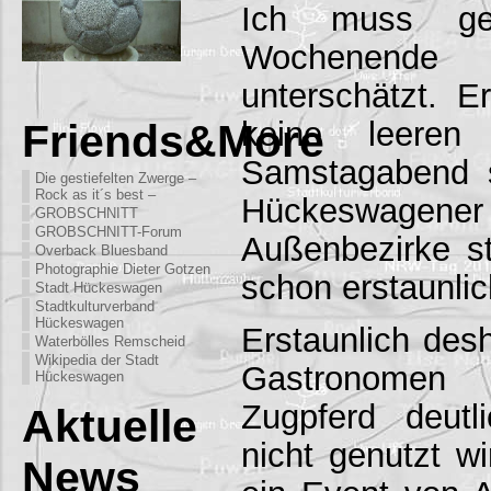
Ich muss ges
Wochenende 
unterschätzt. E
keine leeren
Friends&More
Samstagabend 
Die gestiefelten Zwerge –
Rock as it´s best –
Hückeswagene
GROBSCHNITT
GROBSCHNITT-Forum
Außenbezirke s
Overback Bluesband
Photographie Dieter Gotzen
schon erstaunlic
Stadt Hückeswagen
Stadtkulturverband
Hückeswagen
Erstaunlich desh
Waterbölles Remscheid
Wikipedia der Stadt
Gastronomen 
Hückeswagen
Zugpferd deutl
Aktuelle
nicht genutzt w
News