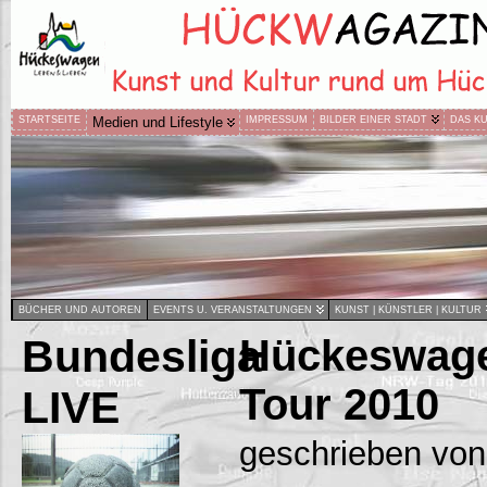
STARTSEITE
Medien und Lifestyle
IMPRESSUM
BILDER EINER STADT
DAS K
BÜCHER UND AUTOREN
EVENTS U. VERANSTALTUNGEN
KUNST | KÜNSTLER | KULTUR
Bundesliga
Hückeswage
Tour 2010
LIVE
geschrieben von