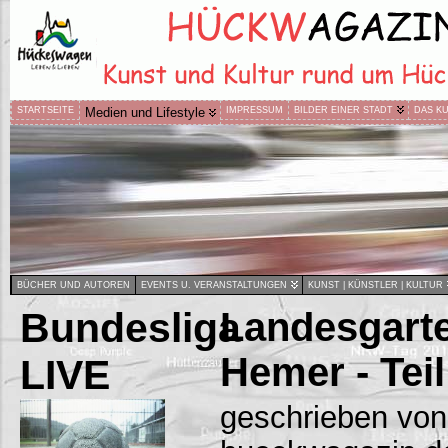
STARTSEITE
Medien und Lifestyle
IMPRESSUM
BILDER EINER STADT
DAS K
BÜCHER UND AUTOREN
EVENTS U. VERANSTALTUNGEN
KUNST | KÜNSTLER | KULTUR
Bundesliga
Landesgarte
Hemer - Teil 
LIVE
geschrieben von