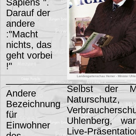
Sapiens`".
Darauf der
andere
:"Macht
nichts, das
geht vorbei
!"
Landesgartenschau Hemer - Minister Uhle
_________________________
Selbst der Mi
Andere
Naturschutz, 
Bezeichnung
Verbrauche
für
Uhlenberg, wa
Einwohner
Live-Präse
des