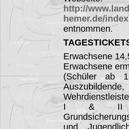
http://www.lan
hemer.de/index
entnommen.
TAGESTICKET
Erwachsene 14,
Erwachsene erm
(Schüler ab 1
Auszubilde
Wehrdienstleiste
I & II –
Grundsicherun
und Jugendlic