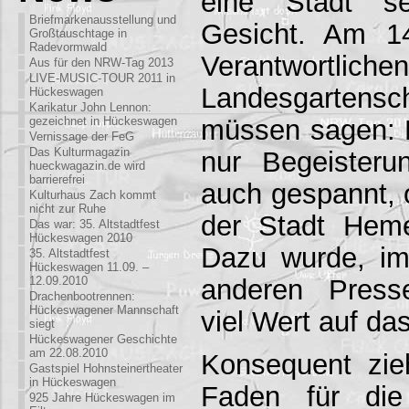
eine Stadt sel
Briefmarkenausstellung und
Gesicht. Am 14
Großtauschtage in
Radevormwald
Verantwo
Aus für den NRW-Tag 2013
LIVE-MUSIC-TOUR 2011 in
Landesgartensc
Hückeswagen
Karikatur John Lennon:
müssen sagen: 
gezeichnet in Hückeswagen
Vernissage der FeG
Das Kulturmagazin
nur Begeister
hueckwagazin.de wird
barrierefrei
auch gespannt,
Kulturhaus Zach kommt
nicht zur Ruhe
der Stadt Hem
Das war: 35. Altstadtfest
Hückeswagen 2010
Dazu wurde, im
35. Altstadtfest
Hückeswagen 11.09. –
anderen Press
12.09.2010
Drachenbootrennen:
Hückeswagener Mannschaft
viel Wert auf das
siegt
Hückeswagener Geschichte
am 22.08.2010
Konsequent zie
Gastspiel Hohnsteinertheater
in Hückeswagen
Faden für die 
925 Jahre Hückeswagen im