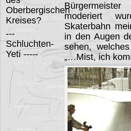
Bürgermeist
Oberbergischen
moderiert w
Kreises?
Skaterbahn mei
---
in den Augen d
Schluchten-
sehen, welches 
Yeti -----
„…Mist, ich kom