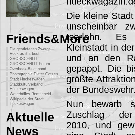
hueckwagazin.d
Die kleine Stadt
unscheinbar z
Iserlohn. Es
Friends&More
Kleinstadt in de
Die gestiefelten Zwerge –
Rock as it´s best –
und an den Ra
GROBSCHNITT
GROBSCHNITT-Forum
gepappt. Die b
Overback Bluesband
Photographie Dieter Gotzen
größte Attraktio
Stadt Hückeswagen
Stadtkulturverband
der Bundeswehr
Hückeswagen
Waterbölles Remscheid
Wikipedia der Stadt
Nun bewarb 
Hückeswagen
Zuschlag der
Aktuelle
2010, und gew
News