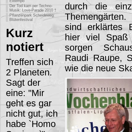
Eiltempo
durch die ein
Der Tod kam per Techno-
Musik: Love-Parade 2010 †
Themengärten. 
Pflanzenpark Scheideweg:
Blütenfestival
sind erklärtes 
Kurz
hier viel Spaß
notiert
sorgen Schaus
Raudi Raupe, Sp
Treffen sich
wie die neue Sk
2 Planeten.
Sagt der
eine: "Mir
geht es gar
nicht gut, ich
habe `Homo