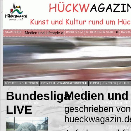
STARTSEITE
Medien und Lifestyle
IMPRESSUM
BILDER EINER STADT
DAS K
BÜCHER UND AUTOREN
EVENTS U. VERANSTALTUNGEN
KUNST | KÜNSTLER | KULTUR
Bundesliga
Medien und 
LIVE
geschrieben von
hueckwagazin.d