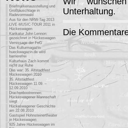
Wir wünschen
Briefmarkenausstellung und
Unterhaltung.
Großtauschtage in
Radevormwald
Aus für den NRW-Tag 2013
LIVE-MUSIC-TOUR 2011 in
Hückeswagen
Die Kommentare
Karikatur John Lennon:
gezeichnet in Hückeswagen
Vernissage der FeG
Das Kulturmagazin
hueckwagazin.de wird
barrierefrei
Kulturhaus Zach kommt
nicht zur Ruhe
Das war: 35. Altstadtfest
Hückeswagen 2010
35. Altstadtfest
Hückeswagen 11.09. –
12.09.2010
Drachenbootrennen:
Hückeswagener Mannschaft
siegt
Hückeswagener Geschichte
am 22.08.2010
Gastspiel Hohnsteinertheater
in Hückeswagen
925 Jahre Hückeswagen im