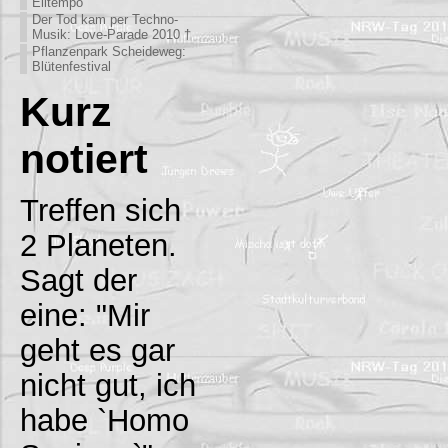
Eiltempo
Der Tod kam per Techno-
Musik: Love-Parade 2010 †
Pflanzenpark Scheideweg:
Blütenfestival
Kurz
notiert
Treffen sich
2 Planeten.
Sagt der
eine: "Mir
geht es gar
nicht gut, ich
habe `Homo