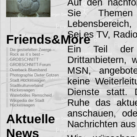
Auf den nachfo
Sie Theme
Lebensbereich,
Sei es TV, Radi
Friends&More
Ein Teil der
Die gestiefelten Zwerge –
Rock as it´s best –
Drittanbietern,
GROBSCHNITT
GROBSCHNITT-Forum
MSN, angebote
Overback Bluesband
Photographie Dieter Gotzen
keine Weiterleit
Stadt Hückeswagen
Stadtkulturverband
Dienste statt.
Hückeswagen
Waterbölles Remscheid
Ruhe das aktu
Wikipedia der Stadt
Hückeswagen
anschauen, ode
Aktuelle
Nachrichten aus 
News