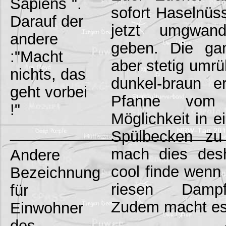
Sapiens`".
sofort Haselnüs
Darauf der
jetzt umgwand
andere
geben. Die ga
:"Macht
aber stetig umrü
nichts, das
dunkel-braun er
geht vorbei
Pfanne vom
!"
Möglichkeit in e
_________________________
Spülbecken zu
mach dies desh
Andere
cool finde wenn
Bezeichnung
riesen Dampff
für
Zudem macht es 
Einwohner
des