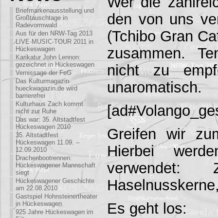
Wer die zahlrei
Briefmarkenausstellung und
den von uns ver
Großtauschtage in
Radevormwald
(Tchibo Gran Caf
Aus für den NRW-Tag 2013
LIVE-MUSIC-TOUR 2011 in
zusammen. Teno
Hückeswagen
Karikatur John Lennon:
gezeichnet in Hückeswagen
nicht zu empf
Vernissage der FeG
Das Kulturmagazin
unaromatisch.
hueckwagazin.de wird
barrierefrei
Kulturhaus Zach kommt
[ad#Volango_ge
nicht zur Ruhe
Das war: 35. Altstadtfest
Hückeswagen 2010
Greifen wir zu
35. Altstadtfest
Hückeswagen 11.09. –
Hierbei werde
12.09.2010
Drachenbootrennen:
verwendet: 
Hückeswagener Mannschaft
siegt
Haselnusskerne
Hückeswagener Geschichte
am 22.08.2010
Gastspiel Hohnsteinertheater
Es geht los:
in Hückeswagen
925 Jahre Hückeswagen im