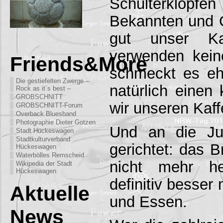
Schulterklop
Bekannten und G
gut unser Ka
verwenden kein
Friends&More
schmeckt es eh
Die gestiefelten Zwerge –
natürlich einen 
Rock as it´s best –
GROBSCHNITT
wir unseren Kaf
GROBSCHNITT-Forum
Overback Bluesband
Photographie Dieter Gotzen
Und an die Ju
Stadt Hückeswagen
Stadtkulturverband
gerichtet: das 
Hückeswagen
Waterbölles Remscheid
nicht mehr he
Wikipedia der Stadt
Hückeswagen
definitiv besser
Aktuelle
und Essen.
News