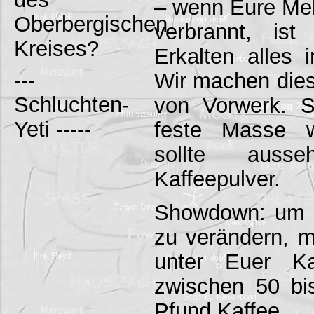
– wenn Eure Mel
Oberbergischen
verbrannt, is
Kreises?
Erkalten alles 
---
Wir machen die
Schluchten-
von Vorwerk. S
Yeti -----
feste Masse wi
sollte auss
Kaffeepulver.
Showdown: um 
zu verändern, m
unter Euer Ka
zwischen 50 b
Pfund Kaffee.