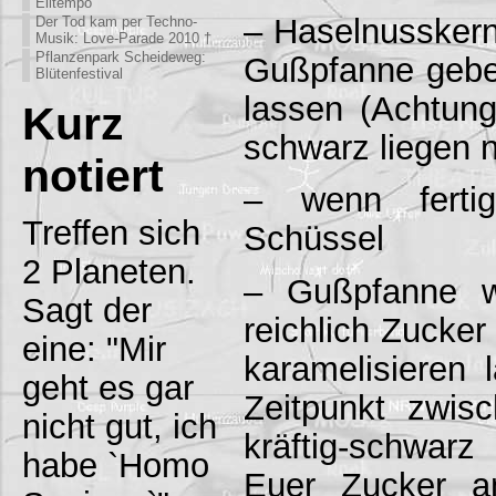
Eiltempo
– Haselnusskern
Der Tod kam per Techno-
Musik: Love-Parade 2010 †
Pflanzenpark Scheideweg:
Gußpfanne geben
Blütenfestival
lassen (Achtun
Kurz
schwarz liegen 
notiert
– wenn fertig
Treffen sich
Schüssel
2 Planeten.
– Gußpfanne w
Sagt der
reichlich Zucker
eine: "Mir
karamelisieren l
geht es gar
Zeitpunkt zwisc
nicht gut, ich
kräftig-schwar
habe `Homo
Euer Zucker a