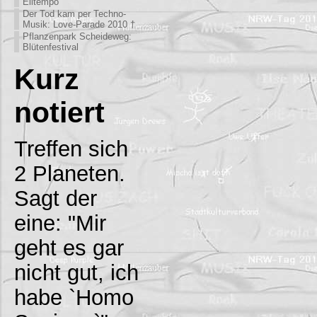
Eiltempo
Der Tod kam per Techno-
Musik: Love-Parade 2010 †
Pflanzenpark Scheideweg:
Blütenfestival
Kurz
notiert
Treffen sich
2 Planeten.
Sagt der
eine: "Mir
geht es gar
nicht gut, ich
habe `Homo