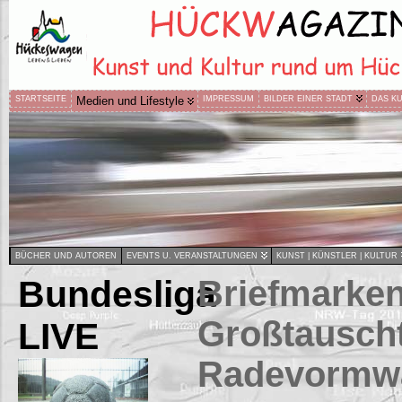
STARTSEITE
Medien und Lifestyle
IMPRESSUM
BILDER EINER STADT
DAS K
BÜCHER UND AUTOREN
EVENTS U. VERANSTALTUNGEN
KUNST | KÜNSTLER | KULTUR
Bundesliga
Briefmarken
Großtauscht
LIVE
Radevormw