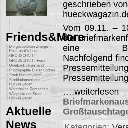
geschrieben von
hueckwagazin.d
Vom 09.11. – 10
Friends&More
die Briefmarke
eine Briefm
Die gestiefelten Zwerge –
Rock as it´s best –
Nachfolgend fin
GROBSCHNITT
GROBSCHNITT-Forum
Pressemitte
Overback Bluesband
Photographie Dieter Gotzen
Pressemitteilu
Stadt Hückeswagen
Stadtkulturverband
Hückeswagen
….weiterlesen
Waterbölles Remscheid
Wikipedia der Stadt
Hückeswagen
Briefmarke
Aktuelle
Großtauschtag
News
Kategorien:
Ver