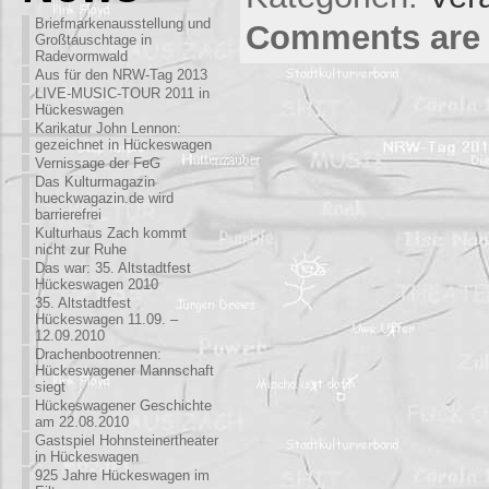
Briefmarkenausstellung und
Comments are 
Großtauschtage in
Radevormwald
Aus für den NRW-Tag 2013
LIVE-MUSIC-TOUR 2011 in
Hückeswagen
Karikatur John Lennon:
gezeichnet in Hückeswagen
Vernissage der FeG
Das Kulturmagazin
hueckwagazin.de wird
barrierefrei
Kulturhaus Zach kommt
nicht zur Ruhe
Das war: 35. Altstadtfest
Hückeswagen 2010
35. Altstadtfest
Hückeswagen 11.09. –
12.09.2010
Drachenbootrennen:
Hückeswagener Mannschaft
siegt
Hückeswagener Geschichte
am 22.08.2010
Gastspiel Hohnsteinertheater
in Hückeswagen
925 Jahre Hückeswagen im