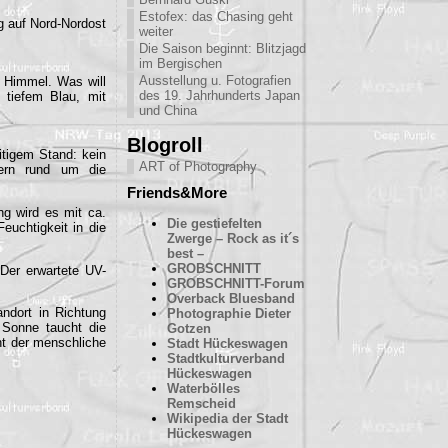
Estofex: das Chasing geht
g auf Nord-Nordost
weiter
Die Saison beginnt: Blitzjagd
im Bergischen
Ausstellung u. Fotografien
n Himmel. Was will
des 19. Jahrhunderts Japan
tiefem Blau, mit
und China
Blogroll
itigem Stand: kein
ART of Photography
sern rund um die
Friends&More
ng wird es mit ca.
Die gestiefelten
euchtigkeit in die
Zwerge – Rock as it´s
best –
GROBSCHNITT
 Der erwartete UV-
GROBSCHNITT-Forum
Overback Bluesband
ndort in Richtung
Photographie Dieter
 Sonne taucht die
Gotzen
cht der menschliche
Stadt Hückeswagen
Stadtkulturverband
Hückeswagen
Waterbölles
Remscheid
Wikipedia der Stadt
Hückeswagen