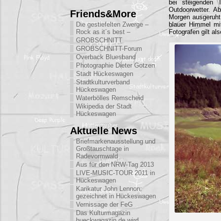
bei steigenden 
Outdoorwetter. A
Friends&More
Morgen ausgeruht
Die gestiefelten Zwerge –
blauer Himmel mit
Rock as it´s best –
Fotografen gilt al
GROBSCHNITT
GROBSCHNITT-Forum
Overback Bluesband
Photographie Dieter Gotzen
Stadt Hückeswagen
Stadtkulturverband
Hückeswagen
Waterbölles Remscheid
Wikipedia der Stadt
Hückeswagen
Aktuelle News
Briefmarkenausstellung und
Großtauschtage in
Radevormwald
Aus für den NRW-Tag 2013
LIVE-MUSIC-TOUR 2011 in
Hückeswagen
Karikatur John Lennon:
gezeichnet in Hückeswagen
Vernissage der FeG
Das Kulturmagazin
hueckwagazin.de wird