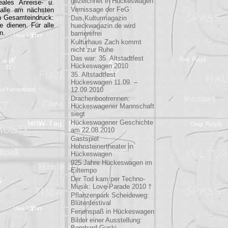
gezeichnet in Hückeswagen
ales Anreise- u.
Vernissage der FeG
 alle am nächsten
n Gesamteindruck:
Das Kulturmagazin
e dienen. Für alle
hueckwagazin.de wird
n.
barrierefrei
Kulturhaus Zach kommt
nicht zur Ruhe
Das war: 35. Altstadtfest
Hückeswagen 2010
35. Altstadtfest
Hückeswagen 11.09. –
12.09.2010
Drachenbootrennen:
Hückeswagener Mannschaft
siegt
Hückeswagener Geschichte
am 22.08.2010
Gastspiel
Hohnsteinertheater in
Hückeswagen
925 Jahre Hückeswagen im
Eiltempo
Der Tod kam per Techno-
Musik: Love-Parade 2010 †
Pflanzenpark Scheideweg:
Blütenfestival
Ferienspaß in Hückeswagen
Bilder einer Ausstellung:
Bernhard Guski