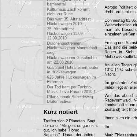
barrierefrei
Apropo Polfilter:
Kulturhaus Zach kommt
dreht, erreicht e
nicht zur Ruhe
Das war: 35. Altstadtfest
Donnerstag 03.06.
Hückeswagen 2010
Wahrscheinlich ei
35. Altstadtfest
man als Besuche
Hückeswagen 11.09. –
einzelnen weißen 
12.09.2010
Freitag und Samst
Drachenbootrennen:
Das sind die beid
Hückeswagener Mannschaft
Regen in Sicht,
siegt
Mehrzweckhalle bz
Hückeswagener Geschichte
am 22.08.2010
An allen Tagen gi
Gastspiel Hohnsteinertheater
10°C-14°C schnell
in Hückeswagen
Nacht.
925 Jahre Hückeswagen im
Eiltempo
Im gesamten Zeitr
Der Tod kam per Techno-
Index liegt an all
Musik: Love-Parade 2010 †
Wer das abendlic
Pflanzenpark Scheideweg:
Radevormwald. Vo
Blütenfestival
Landschaft in ein 
Zustand) teilt Ihn
Kurz notiert
Ihnen allen ein e
Treffen sich 2 Planeten. Sagt
der eine: "Mir geht es gar nicht
Ihr
gut, ich habe `Homo
Sapiens`". Darauf der andere
Marc Thiessenhus