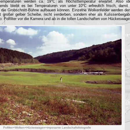
Temperaturen werden ca. 19°C als Höchsttemperatur erwartet. Also ide
bends bleibt es bei Temperaturen von unter 10°C erfreulich frisch, damit
 die Grobschnitt-Bühne aufbauen können. Einzelne Wolkenfelder werden de
 großer gelber Scheibe, nicht verderben, sondern eher als Kulissenbeigab
so: Polfilter vor die Kamera und ab in die tollen Landschaften von Hückeswage
Polfilter+Wolken+Hückeswagen=imposante Landschaftsfotografie