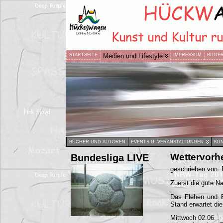
STARTSEITE
Medien und Lifestyle
IMPRESSUM
BILDE
BÜCHER UND AUTOREN
EVENTS U. VERANSTALTUNGEN
KUN
Bundesliga LIVE
Wettervorh
geschrieben von:
Zuerst die gute Na
Das Flehen und B
Stand erwartet di
Mittwoch 02.06.