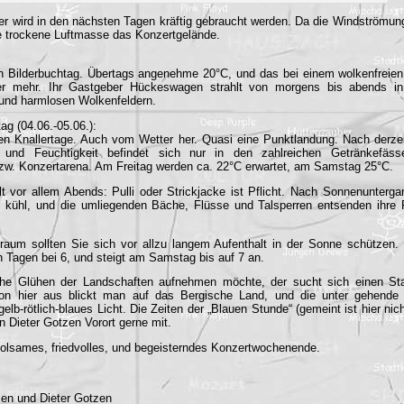
 der wird in den nächsten Tagen kräftig gebraucht werden. Da die Windströmun
ine trockene Luftmasse das Konzertgelände.
n Bilderbuchtag. Übertags angenehme 20°C, und das bei einem wolkenfreie
r mehr. Ihr Gastgeber Hückeswagen strahlt von morgens bis abends in 
und harmlosen Wolkenfeldern.
ag (04.06.-05.06.):
en Knallertage. Auch vom Wetter her. Quasi eine Punktlandung. Nach derze
 und Feuchtigkeit befindet sich nur in den zahlreichen Getränkefäs
w. Konzertarena. Am Freitag werden ca. 22°C erwartet, am Samstag 25°C.
lt vor allem Abends: Pulli oder Strickjacke ist Pflicht. Nach Sonnenunterga
 kühl, und die umliegenden Bäche, Flüsse und Talsperren entsenden ihre F
aum sollten Sie sich vor allzu langem Aufenthalt in der Sonne schützen.
en Tagen bei 6, und steigt am Samstag bis auf 7 an.
he Glühen der Landschaften aufnehmen möchte, der sucht sich einen Sta
n hier aus blickt man auf das Bergische Land, und die unter gehende
gelb-rötlich-blaues Licht. Die Zeiten der „Blauen Stunde“ (gemeint ist hier ni
en Dieter Gotzen Vorort gerne mit.
rholsames, friedvolles, und begeisterndes Konzertwochenende.
en und Dieter Gotzen