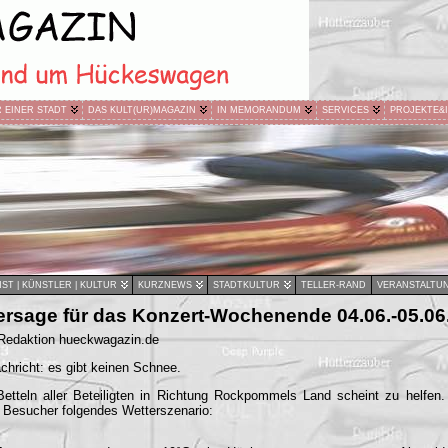
R EINER STADT
DAS KULT(UR)MAGAZIN
IN MEMORANDUM
SERVICES
PROJEKTE&
ST | KÜNSTLER | KULTUR
KURZNEWS
STADTKULTUR
TELLER-RAND
VERANSTALTU
ersage für das Konzert-Wochenende 04.06.-05.06
 Redaktion hueckwagazin.de
chricht: es gibt keinen Schnee.
etteln aller Beteiligten in Richtung Rockpommels Land scheint zu helfen.
e Besucher folgendes Wetterszenario: