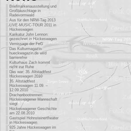
Briefmarkenausstellung und
Großtauschtage in
Radevormwald
Aus für den NRW-Tag 2013
LIVE-MUSIC-TOUR 2011 in
Hückeswagen
Karikatur John Lennon:
gezeichnet in Hückeswagen
Vernissage der FeG
Das Kulturmagazin
hueckwagazin.de wird
barrierefrei
Kulturhaus Zach kommt
nicht zur Ruhe
Das war: 35. Altstadtfest
Hückeswagen 2010
35. Altstadtfest
Hückeswagen 11.09. –
12.09.2010
Drachenbootrennen:
Hückeswagener Mannschaft
siegt
Hückeswagener Geschichte
am 22.08.2010
Gastspiel Hohnsteinertheater
in Hückeswagen
925 Jahre Hückeswagen im