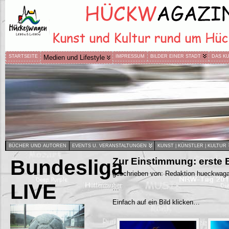
STARTSEITE
Medien und Lifestyle
IMPRESSUM
BILDER EINER STADT
DAS K
BÜCHER UND AUTOREN
EVENTS U. VERANSTALTUNGEN
KUNST | KÜNSTLER | KULTUR
Bundesliga
Zur Einstimmung: erste
geschrieben von: Redaktion hueckwaga
LIVE
…
Einfach auf ein Bild klicken…