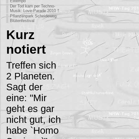
Eiltempo
Der Tod kam per Techno-
Musik: Love-Parade 2010 †
Pflanzenpark Scheideweg:
Blütenfestival
Kurz
notiert
Treffen sich
2 Planeten.
Sagt der
eine: "Mir
geht es gar
nicht gut, ich
habe `Homo