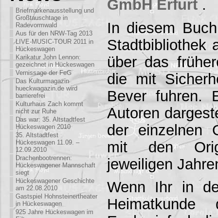
GmbH Erfurt
.
Briefmarkenausstellung und
Großtauschtage in
In diesem Buch
Radevormwald
Aus für den NRW-Tag 2013
Stadtbibliothek a
LIVE-MUSIC-TOUR 2011 in
Hückeswagen
über das früher
Karikatur John Lennon:
gezeichnet in Hückeswagen
Vernissage der FeG
die mit Sicherh
Das Kulturmagazin
hueckwagazin.de wird
Bever fuhren. E
barrierefrei
Kulturhaus Zach kommt
Autoren dargeste
nicht zur Ruhe
Das war: 35. Altstadtfest
der einzelnen O
Hückeswagen 2010
35. Altstadtfest
mit den Orig
Hückeswagen 11.09. –
12.09.2010
Drachenbootrennen:
jeweiligen Jahre
Hückeswagener Mannschaft
siegt
Hückeswagener Geschichte
Wenn Ihr in d
am 22.08.2010
Gastspiel Hohnsteinertheater
Heimatkunde d
in Hückeswagen
925 Jahre Hückeswagen im