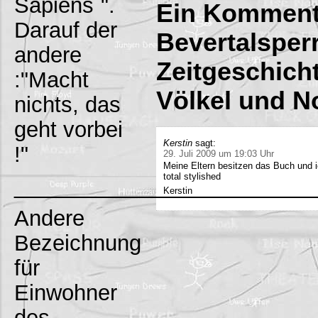
Sapiens`".
Ein Komment
Darauf der
Bevertalsper
andere
Zeitgeschich
:"Macht
Völkel und N
nichts, das
geht vorbei
Kerstin
sagt:
!"
29. Juli 2009 um 19:03 Uhr
Meine Eltern besitzen das Buch und 
total stylished
_________________________
Kerstin
Andere
Bezeichnung
für
Einwohner
des