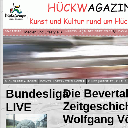
STARTSEITE
Medien und Lifestyle
IMPRESSUM
BILDER EINER STADT
DAS K
BÜCHER UND AUTOREN
EVENTS U. VERANSTALTUNGEN
KUNST | KÜNSTLER | KULTUR
Bundesliga
Die Beverta
Zeitgeschic
LIVE
Wolfgang Vö