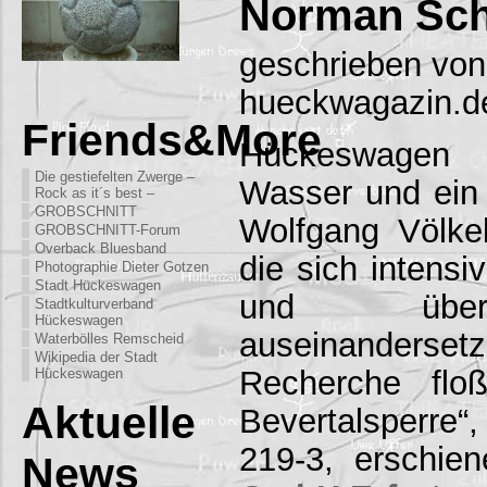
Norman Sch
geschrieben von
hueckwagazin.d
Friends&More
Hückeswagen 
Die gestiefelten Zwerge –
Wasser und ein
Rock as it´s best –
GROBSCHNITT
Wolfgang Völke
GROBSCHNITT-Forum
Overback Bluesband
die sich intensi
Photographie Dieter Gotzen
Stadt Hückeswagen
und über
Stadtkulturverband
Hückeswagen
auseinanderse
Waterbölles Remscheid
Wikipedia der Stadt
Recherche flo
Hückeswagen
Aktuelle
Bevertalsperre
219-3, erschi
News