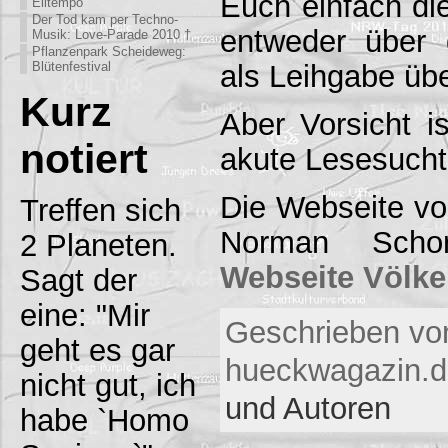
Euch einfach di
Eiltempo
Der Tod kam per Techno-
entweder über
Musik: Love-Parade 2010 †
Pflanzenpark Scheideweg:
Blütenfestival
als Leihgabe übe
Kurz
Aber Vorsicht i
notiert
akute Lesesuch
Die Webseite vo
Treffen sich
Norman Schor
2 Planeten.
Webseite Völke
Sagt der
eine: "Mir
Geschrieben vo
geht es gar
hueckwagazin.d
nicht gut, ich
und Autoren
habe `Homo