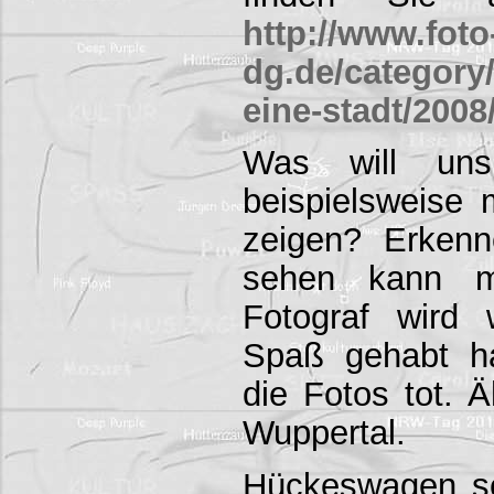
http://www.foto
dg.de/category/
eine-stadt/2008
Was will un
beispielsweise m
zeigen? Erken
sehen kann m
Fotograf wird 
Spaß gehabt h
die Fotos tot. 
Wuppertal.
Hückeswagen sel