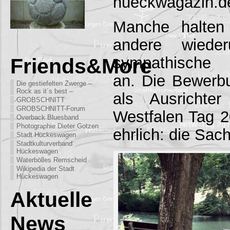
hueckwagazin.d
Manche halten
andere wied
sympathische 
Friends&More
an. Die Bewer
Die gestiefelten Zwerge –
Rock as it´s best –
als Ausrichte
GROBSCHNITT
GROBSCHNITT-Forum
Westfalen Tag 2
Overback Bluesband
Photographie Dieter Gotzen
ehrlich: die Sac
Stadt Hückeswagen
Stadtkulturverband
Hückeswagen
Waterbölles Remscheid
Wikipedia der Stadt
Hückeswagen
Aktuelle
News