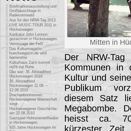
Briefmarkenausstellung und
Großtauschtage in
Radevormwald
Aus für den NRW-Tag 2013
LIVE-MUSIC-TOUR 2011 in
Hückeswagen
Karikatur John Lennon:
gezeichnet in Hückeswagen
Mitten in H
Vernissage der FeG
Das Kulturmagazin
hueckwagazin.de wird
Der NRW-Tag v
barrierefrei
Kulturhaus Zach kommt
Kommunen in d
nicht zur Ruhe
Das war: 35. Altstadtfest
Kultur und sein
Hückeswagen 2010
35. Altstadtfest
Publikum vorz
Hückeswagen 11.09. –
12.09.2010
Drachenbootrennen:
diesem Satz li
Hückeswagener Mannschaft
siegt
Megabombe. De
Hückeswagener Geschichte
am 22.08.2010
heisst ca. 7
Gastspiel Hohnsteinertheater
in Hückeswagen
kürzester Zeit
925 Jahre Hückeswagen im