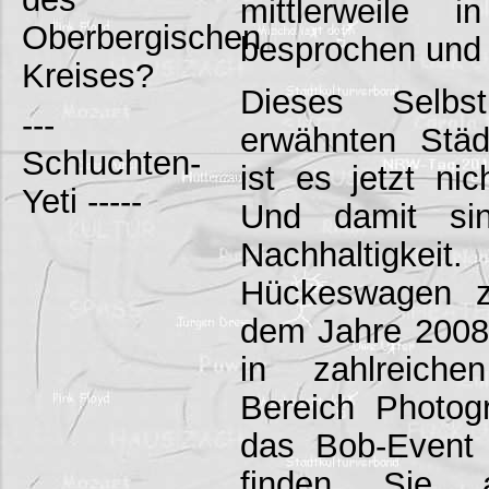
mittlerweile 
Oberbergischen
besprochen und v
Kreises?
Dieses Selbs
---
erwähnten Städ
Schluchten-
ist es jetzt ni
Yeti -----
Und damit si
Nachhaltigkei
Hückeswagen z
dem Jahre 2008
in zahlreich
Bereich Photog
das Bob-Event
finden Sie 