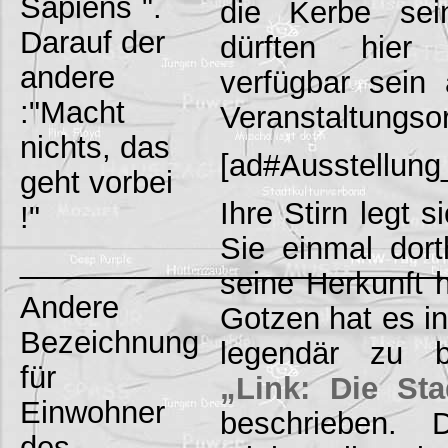
Sapiens`".
die Kerbe sein
Darauf der
dürften hier
andere
verfügbar sein 
:"Macht
Veranstaltungsor
nichts, das
[ad#Ausstellun
geht vorbei
Ihre Stirn legt 
!"
Sie einmal dor
_________________________
seine Herkunft h
Andere
Gotzen hat es in
Bezeichnung
legendär zu b
für
„Link: Die St
Einwohner
beschrieben. 
des