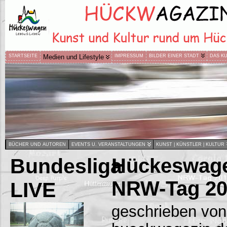
STARTSEITE
Medien und Lifestyle
IMPRESSUM
BILDER EINER STADT
DAS K
BÜCHER UND AUTOREN
EVENTS U. VERANSTALTUNGEN
KUNST | KÜNSTLER | KULTUR
Bundesliga
Hückeswag
NRW-Tag 20
LIVE
geschrieben von