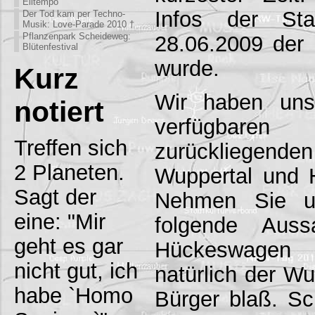
Eiltempo
Infos der S
Der Tod kam per Techno-
Musik: Love-Parade 2010 †
Pflanzenpark Scheideweg:
28.06.2009 der
Blütenfestival
wurde.
Kurz
Wir haben uns 
notiert
verfügbare
Treffen sich
zurückliegen
2 Planeten.
Wuppertal und 
Sagt der
Nehmen Sie un
eine: "Mir
folgende Aus
geht es gar
Hückeswagen 
nicht gut, ich
natürlich der W
habe `Homo
Bürger blaß. S