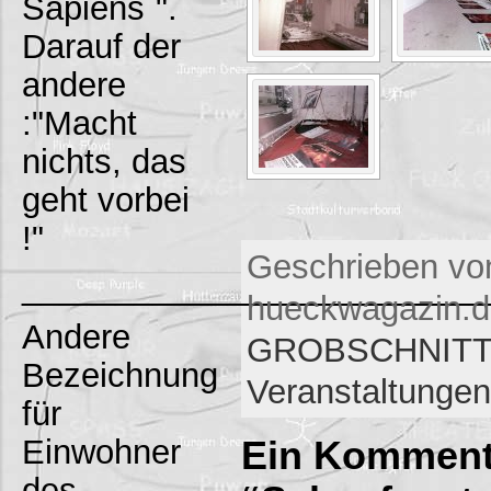
Sapiens`".
Darauf der
andere
:"Macht
nichts, das
geht vorbei
!"
Geschrieben vo
_________________________
hueckwagazin.de
Andere
GROBSCHNITT
Bezeichnung
Veranstaltungen
für
Einwohner
Ein Komment
des