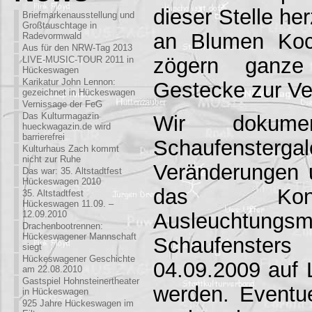
dieser Stelle he
Briefmarkenausstellung und
Großtauschtage in
an Blumen Ko
Radevormwald
Aus für den NRW-Tag 2013
zögern ganze
LIVE-MUSIC-TOUR 2011 in
Hückeswagen
Karikatur John Lennon:
Gestecke zur Ver
gezeichnet in Hückeswagen
Vernissage der FeG
Das Kulturmagazin
Wir dokume
hueckwagazin.de wird
barrierefrei
Schaufens
Kulturhaus Zach kommt
nicht zur Ruhe
Veränderungen 
Das war: 35. Altstadtfest
Hückeswagen 2010
das Konz
35. Altstadtfest
Hückeswagen 11.09. –
Ausleuchtung
12.09.2010
Drachenbootrennen:
Hückeswagener Mannschaft
Schaufenste
siegt
Hückeswagener Geschichte
04.09.2009 auf L
am 22.08.2010
Gastspiel Hohnsteinertheater
werden. Eventue
in Hückeswagen
925 Jahre Hückeswagen im