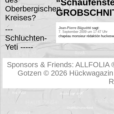
“Schaufenste
Oberbergischen
GROBSCHNIT
Kreises?
---
Jean-Pierre Bâguétté
sagt:
7. September 2009 um 17:47 Uhr
Schluchten-
chapéau monsieur rédaktión huckeswa
Yeti -----
Sponsors & Friends:
ALLFOLIA 
Gotzen © 2026
Hückwagazin 
R