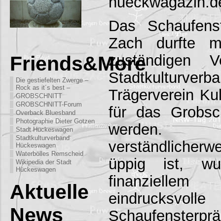
hueckwagazin.d
Das Schaufens
Zach durfte m
zuständigen V
Friends&More
Stadtkultu
Die gestiefelten Zwerge –
Rock as it´s best –
Trägerverein Kul
GROBSCHNITT
GROBSCHNITT-Forum
für das Grobsch
Overback Bluesband
Photographie Dieter Gotzen
werden.
Stadt Hückeswagen
Stadtkulturverband
verständlicherw
Hückeswagen
Waterbölles Remscheid
üppig ist, wu
Wikipedia der Stadt
Hückeswagen
finanziell
Aktuelle
eindrucksvolle
News
Schaufensterpräs