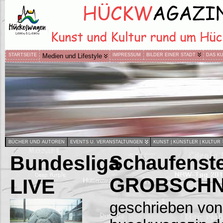
STARTSEITE
Medien und Lifestyle
IMPRESSUM
BILDER EINER STADT
DAS K
BÜCHER UND AUTOREN
EVENTS U. VERANSTALTUNGEN
KUNST | KÜNSTLER | KULTUR
Bundesliga
Schaufenste
GROBSCHNI
LIVE
geschrieben von