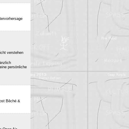
ttervorhersage
icht verstehen
änzlich
eine persönliche
post Bêché &