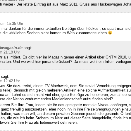
ch weiter? Der letzte Eintrag ist aus März 2011. Gruss aus Hückeswagen Joh
 um 15:35 Uhr
 mal danken für die immer aktuellen Beiträge über Hückes , so spart man sic
ss die wirklichen Sachen nicht immer im Web zusammensuchen
ckwagazin.de
sagt:
m 21:18 Uhr
hr als irritiert. Es gibt hier im Magazin genau einen Artikel über GNTM 2010, u
halten. Und wo wird hier jemand brüskiert? Da muss wohl ein Irrtum vorliegen
sagt:
m 12:42 Uhr
was Sie dazu treibt, einem TV-Machwerk, dem Sie soviel Verachtung entgegen
s teile), dennoch mit gleich mehreren Artikeln eine solche Aufmerksamkeit zu
x an. Lohnt es sich nicht viel eher, gute Beiträge zu honorieren, zumal sie so
se der Nation verdummenden Medienlandschaft aufzufinden sind?
kieren Sie Ihre Frau, indem sie ihr das geeignete mentale Niveau anhängen, 
 ganz freiwillig auszusetzen, eher noch ihn in ihre Freizeitvergnügungen einzu
alten, was man will, an diesem privaten Gebaren jedoch die gesamte Öffentl
sen, die wie ich beim Stöbern im Netz auf dieser Seite hängebleibt, finde ich n
bwohl Sie Ihre Frau als liebenswert definieren.