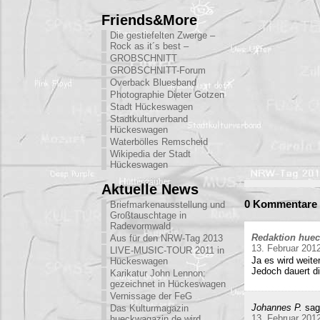
Friends&More
Die gestiefelten Zwerge –
Rock as it´s best –
GROBSCHNITT
GROBSCHNITT-Forum
Overback Bluesband
Photographie Dieter Gotzen
Stadt Hückeswagen
Stadtkulturverband
Hückeswagen
Waterbölles Remscheid
Wikipedia der Stadt
Hückeswagen
Aktuelle News
0 Kommentare 
Briefmarkenausstellung und
Großtauschtage in
Radevormwald
Redaktion hue
Aus für den NRW-Tag 2013
13. Februar 201
LIVE-MUSIC-TOUR 2011 in
Ja es wird weite
Hückeswagen
Jedoch dauert di
Karikatur John Lennon:
gezeichnet in Hückeswagen
Vernissage der FeG
Johannes P.
sag
Das Kulturmagazin
13. Februar 201
hueckwagazin.de wird