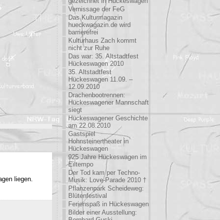
gezeichnet in Hückeswagen
Vernissage der FeG
Das Kulturmagazin
hueckwagazin.de wird
barrierefrei
Kulturhaus Zach kommt
nicht zur Ruhe
Das war: 35. Altstadtfest
Hückeswagen 2010
35. Altstadtfest
Hückeswagen 11.09. –
12.09.2010
Drachenbootrennen:
Hückeswagener Mannschaft
siegt
Hückeswagener Geschichte
am 22.08.2010
Gastspiel
Hohnsteinertheater in
Hückeswagen
925 Jahre Hückeswagen im
Eiltempo
Der Tod kam per Techno-
agen liegen.
Musik: Love-Parade 2010 †
Pflanzenpark Scheideweg:
Blütenfestival
Ferienspaß in Hückeswagen
Bilder einer Ausstellung:
Bernhard Guski