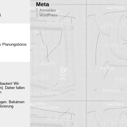
Meta
Anmelden
d.
WordPress
es Planungsbüros
ubauten! Wir
). Daher fallen
n.
iegen. Bekämen
isierung