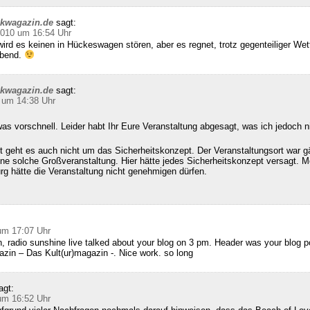
ckwagazin.de
sagt:
2010 um 16:54 Uhr
ird es keinen in Hückeswagen stören, aber es regnet, trotz gegenteiliger We
abend.
ckwagazin.de
sagt:
 um 14:38 Uhr
as vorschnell. Leider habt Ihr Eure Veranstaltung abgesagt, was ich jedoch n
 geht es auch nicht um das Sicherheitskonzept. Der Veranstaltungsort war g
ine solche Großveranstaltung. Hier hätte jedes Sicherheitskonzept versagt. M
g hätte die Veranstaltung nicht genehmigen dürfen.
:
um 17:07 Uhr
, radio sunshine live talked about your blog on 3 pm. Header was your blog 
zin – Das Kult(ur)magazin -. Nice work. so long
agt:
um 16:52 Uhr