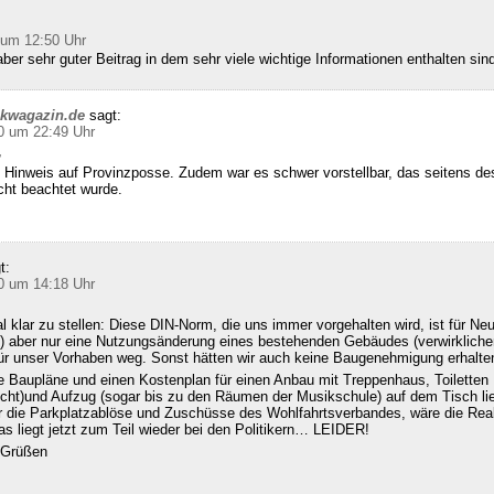
 um 12:50 Uhr
ber sehr guter Beitrag in dem sehr viele wichtige Informationen enthalten sin
ckwagazin.de
sagt:
0 um 22:49 Uhr
,
 Hinweis auf Provinzposse. Zudem war es schwer vorstellbar, das seitens d
cht beachtet wurde.
t:
0 um 14:18 Uhr
klar zu stellen: Diese DIN-Norm, die uns immer vorgehalten wird, ist für Ne
 aber nur eine Nutzungsänderung eines bestehenden Gebäudes (verwirklichen
für unser Vorhaben weg. Sonst hätten wir auch keine Baugenehmigung erhalte
e Baupläne und einen Kostenplan für einen Anbau mit Treppenhaus, Toiletten
echt)und Aufzug (sogar bis zu den Räumen der Musikschule) auf dem Tisch l
ür die Parkplatzablöse und Zuschüsse des Wohlfahrtsverbandes, wäre die Real
s liegt jetzt zum Teil wieder bei den Politikern… LEIDER!
n Grüßen