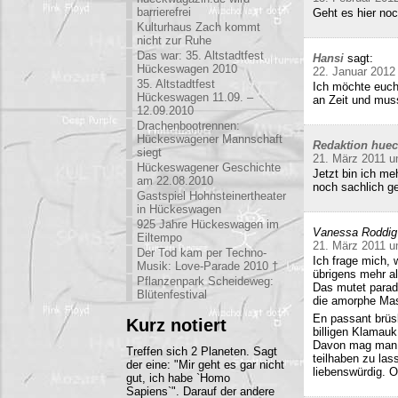
barrierefrei
Geht es hier no
Kulturhaus Zach kommt
nicht zur Ruhe
Das war: 35. Altstadtfest
Hansi
sagt:
Hückeswagen 2010
22. Januar 2012
35. Altstadtfest
Ich möchte euch
Hückeswagen 11.09. –
an Zeit und mu
12.09.2010
Drachenbootrennen:
Hückeswagener Mannschaft
Redaktion hue
siegt
21. März 2011 u
Hückeswagener Geschichte
Jetzt bin ich me
am 22.08.2010
noch sachlich ge
Gastspiel Hohnsteinertheater
in Hückeswagen
925 Jahre Hückeswagen im
Vanessa Roddig
Eiltempo
21. März 2011 u
Der Tod kam per Techno-
Ich frage mich, 
Musik: Love-Parade 2010 †
übrigens mehr al
Pflanzenpark Scheideweg:
Das mutet parado
Blütenfestival
die amorphe Mas
En passant brüs
Kurz notiert
billigen Klamauk
Davon mag man h
Treffen sich 2 Planeten. Sagt
teilhaben zu las
der eine: "Mir geht es gar nicht
liebenswürdig. O
gut, ich habe `Homo
Sapiens`". Darauf der andere