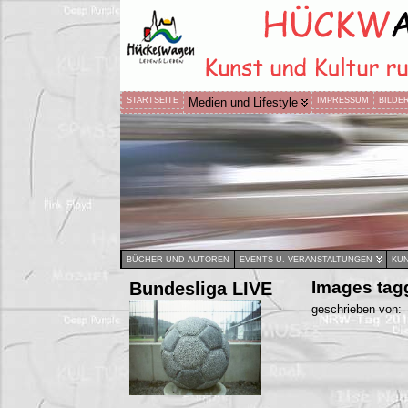
STARTSEITE
Medien und Lifestyle
IMPRESSUM
BILDE
BÜCHER UND AUTOREN
EVENTS U. VERANSTALTUNGEN
KUN
Bundesliga LIVE
Images tag
geschrieben von: