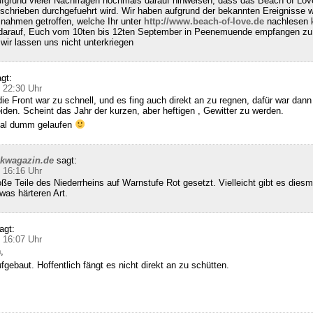
fgrund vieler Nachfragen nochmals darauf hinweisen, dass das Beach of Lov
schrieben durchgefuehrt wird. Wir haben aufgrund der bekannten Ereignisse w
nahmen getroffen, welche Ihr unter
http://www.beach-of-love.de
nachlesen k
 darauf, Euch vom 10ten bis 12ten September in Peenemuende empfangen zu 
ir lassen uns nicht unterkriegen
gt:
 22:30 Uhr
die Front war zu schnell, und es fing auch direkt an zu regnen, dafür war dann 
den. Scheint das Jahr der kurzen, aber heftigen , Gewitter zu werden.
 mal dumm gelaufen
ckwagazin.de
sagt:
 16:16 Uhr
e Teile des Niederrheins auf Warnstufe Rot gesetzt. Vielleicht gibt es diesm
was härteren Art.
agt:
 16:07 Uhr
,
gebaut. Hoffentlich fängt es nicht direkt an zu schütten.