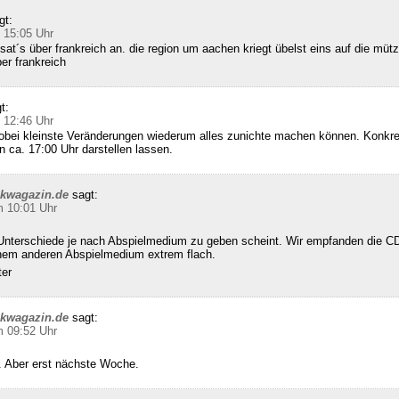
gt:
 15:05 Uhr
sat´s über frankreich an. die region um aachen kriegt übelst eins auf die mütz
ber frankreich
t:
 12:46 Uhr
wobei kleinste Veränderungen wiederum alles zunichte machen können. Konkret
n ca. 17:00 Uhr darstellen lassen.
ckwagazin.de
sagt:
m 10:01 Uhr
Unterschiede je nach Abspielmedium zu geben scheint. Wir empfanden die CD
inem anderen Abspielmedium extrem flach.
ter
ckwagazin.de
sagt:
m 09:52 Uhr
 Aber erst nächste Woche.