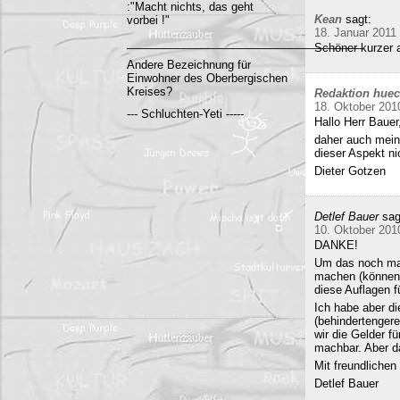
:"Macht nichts, das geht
Kean
sagt:
vorbei !"
18. Januar 2011
______________________________________
Schöner kurzer a
Andere Bezeichnung für
Einwohner des Oberbergischen
Kreises?
Redaktion hue
18. Oktober 201
--- Schluchten-Yeti -----
Hallo Herr Bauer
daher auch mein
dieser Aspekt ni
Dieter Gotzen
Detlef Bauer
sag
10. Oktober 201
DANKE!
Um das noch mal 
machen (können)
diese Auflagen 
Ich habe aber di
(behindertenger
wir die Gelder f
machbar. Aber da
Mit freundliche
Detlef Bauer