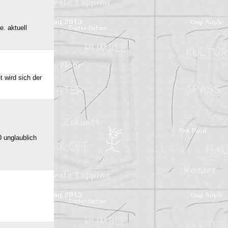
e. aktuell
 wird sich der
 unglaublich