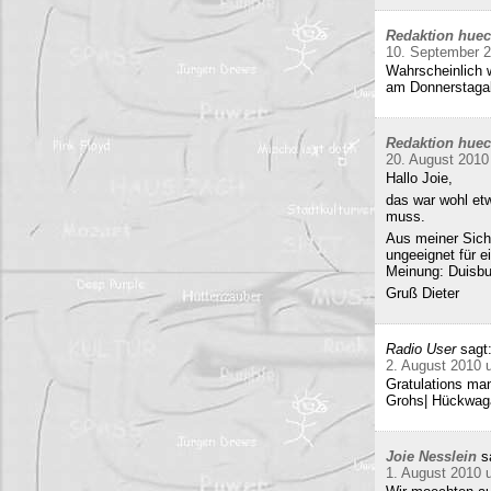
Redaktion hue
10. September 
Wahrscheinlich w
am Donnerstag
Redaktion hue
20. August 2010
Hallo Joie,
das war wohl etw
muss.
Aus meiner Sicht
ungeeignet für e
Meinung: Duisbur
Gruß Dieter
Radio User
sagt
2. August 2010 
Gratulations man
Grohs| Hückwaga
Joie Nesslein
s
1. August 2010 