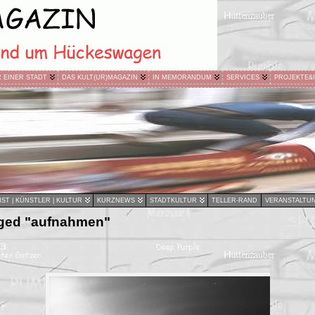
R EINER STADT
DAS KULT(UR)MAGAZIN
IN MEMORANDUM
SERVICES
PROJEKTE&
ST | KÜNSTLER | KULTUR
KURZNEWS
STADTKULTUR
TELLER-RAND
VERANSTALTU
ged "aufnahmen"