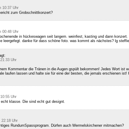
m 10:37 Uhr
Bericht zum Grobschnittkonzert?
m 00:48 Uhr
ochenende in hückeswagen seit langem. weinfest, kasting und dann konzert. 
ie leergefegt. danke für dass schöne foto. was kommt als nächstes? lg steffi
agt:
 21:33 Uhr
inem Kommentar die Tränen in die Augen gspült bekommen! Jedes Wort ist wa
le laufen lassen und halte sie für eine der besten, die jemals erschienen ist! 
 10:55 Uhr
 echt klasse. Die sind echt gut designt.
 22:18 Uhr
richtiges RundumSpassprogram. Dürfen auch Wermelskirchener mitmachen?