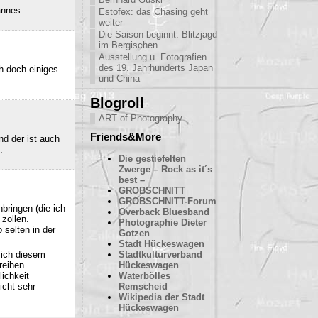
annes
Estofex: das Chasing geht
weiter
Die Saison beginnt: Blitzjagd
im Bergischen
Ausstellung u. Fotografien
des 19. Jahrhunderts Japan
h doch einiges
und China
Blogroll
ART of Photography
Friends&More
nd der ist auch
.
Die gestiefelten
Zwerge – Rock as it´s
best –
GROBSCHNITT
GROBSCHNITT-Forum
bringen (die ich
Overback Bluesband
 zollen.
Photographie Dieter
 selten in der
Gotzen
Stadt Hückeswagen
sich diesem
Stadtkulturverband
reihen.
Hückeswagen
ichkeit
Waterbölles
icht sehr
Remscheid
Wikipedia der Stadt
Hückeswagen