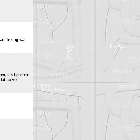
am freitag war
e
hr, ich habe die
Hut ab vor