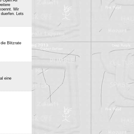
e Open Air
eitere
oennt. Wir
duerfen. Lets
die Blitzrate
al eine