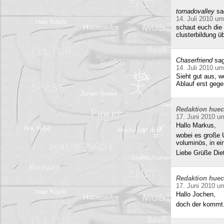
tornadovalley
sa
14. Juli 2010 um
schaut euch die 
clusterbildung ü
Chaserfriend
sag
14. Juli 2010 um
Sieht gut aus, 
Ablauf erst gege
Redaktion hue
17. Juni 2010 u
Hallo Markus,
wobei es große 
voluminös, in e
Liebe Grüße Die
Redaktion hue
17. Juni 2010 u
Hallo Jochen,
doch der kommt.