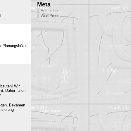
Meta
Anmelden
d.
WordPress
es Planungsbüros
ubauten! Wir
). Daher fallen
n.
iegen. Bekämen
isierung