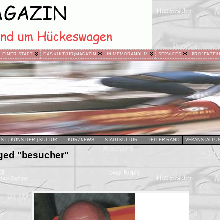
R EINER STADT
DAS KULT(UR)MAGAZIN
IN MEMORANDUM
SERVICES
PROJEKTE&
ST | KÜNSTLER | KULTUR
KURZNEWS
STADTKULTUR
TELLER-RAND
VERANSTALTU
ged "besucher"