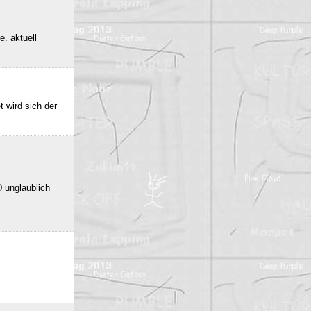
e. aktuell
 wird sich der
 unglaublich