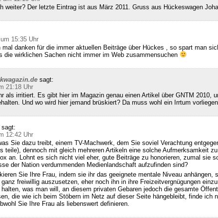
ch weiter? Der letzte Eintrag ist aus März 2011. Gruss aus Hückeswagen Joh
 um 15:35 Uhr
 mal danken für die immer aktuellen Beiträge über Hückes , so spart man sic
ss die wirklichen Sachen nicht immer im Web zusammensuchen
ckwagazin.de
sagt:
m 21:18 Uhr
hr als irritiert. Es gibt hier im Magazin genau einen Artikel über GNTM 2010, u
halten. Und wo wird hier jemand brüskiert? Da muss wohl ein Irrtum vorliegen
sagt:
m 12:42 Uhr
was Sie dazu treibt, einem TV-Machwerk, dem Sie soviel Verachtung entgegen
s teile), dennoch mit gleich mehreren Artikeln eine solche Aufmerksamkeit zu
x an. Lohnt es sich nicht viel eher, gute Beiträge zu honorieren, zumal sie so
se der Nation verdummenden Medienlandschaft aufzufinden sind?
kieren Sie Ihre Frau, indem sie ihr das geeignete mentale Niveau anhängen, 
 ganz freiwillig auszusetzen, eher noch ihn in ihre Freizeitvergnügungen einzu
alten, was man will, an diesem privaten Gebaren jedoch die gesamte Öffentl
sen, die wie ich beim Stöbern im Netz auf dieser Seite hängebleibt, finde ich n
bwohl Sie Ihre Frau als liebenswert definieren.