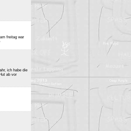
am freitag war
e
hr, ich habe die
Hut ab vor