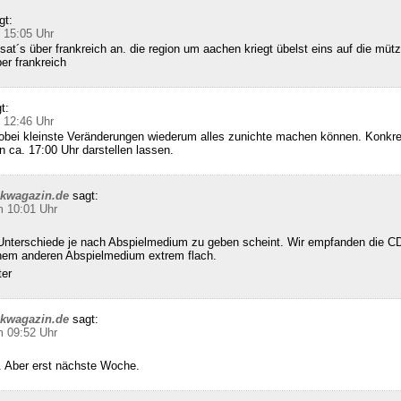
gt:
 15:05 Uhr
sat´s über frankreich an. die region um aachen kriegt übelst eins auf die mütz
ber frankreich
t:
 12:46 Uhr
wobei kleinste Veränderungen wiederum alles zunichte machen können. Konkret
n ca. 17:00 Uhr darstellen lassen.
ckwagazin.de
sagt:
m 10:01 Uhr
Unterschiede je nach Abspielmedium zu geben scheint. Wir empfanden die CD
inem anderen Abspielmedium extrem flach.
ter
ckwagazin.de
sagt:
m 09:52 Uhr
 Aber erst nächste Woche.