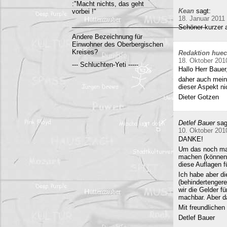
:"Macht nichts, das geht
Kean
sagt:
vorbei !"
18. Januar 2011
______________________________________
Schöner kurzer a
Andere Bezeichnung für
Einwohner des Oberbergischen
Kreises?
Redaktion hue
18. Oktober 201
--- Schluchten-Yeti -----
Hallo Herr Bauer
daher auch mein
dieser Aspekt ni
Dieter Gotzen
Detlef Bauer
sag
10. Oktober 201
DANKE!
Um das noch mal 
machen (können)
diese Auflagen 
Ich habe aber di
(behindertenger
wir die Gelder f
machbar. Aber da
Mit freundliche
Detlef Bauer