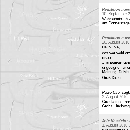
Redaktion hue
10. September 
Wahrscheinlich w
am Donnerstag
Redaktion hue
20. August 2010
Hallo Joie,
das war wohl etw
muss.
Aus meiner Sicht
ungeeignet für e
Meinung: Duisbur
Gruß Dieter
Radio User
sagt
2. August 2010 
Gratulations man
Grohs| Hückwaga
Joie Nesslein
s
1. August 2010 