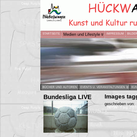
STARTSEITE
Medien und Lifestyle
IMPRESSUM
BILDE
BÜCHER UND AUTOREN
EVENTS U. VERANSTALTUNGEN
KUN
Bundesliga LIVE
Images tag
geschrieben von: