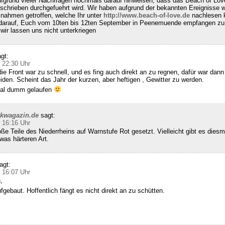
fgrund vieler Nachfragen nochmals darauf hinweisen, dass das Beach of Lov
schrieben durchgefuehrt wird. Wir haben aufgrund der bekannten Ereignisse w
nahmen getroffen, welche Ihr unter
http://www.beach-of-love.de
nachlesen k
 darauf, Euch vom 10ten bis 12ten September in Peenemuende empfangen zu 
ir lassen uns nicht unterkriegen
gt:
 22:30 Uhr
die Front war zu schnell, und es fing auch direkt an zu regnen, dafür war dann 
den. Scheint das Jahr der kurzen, aber heftigen , Gewitter zu werden.
 mal dumm gelaufen
ckwagazin.de
sagt:
 16:16 Uhr
e Teile des Niederrheins auf Warnstufe Rot gesetzt. Vielleicht gibt es diesm
was härteren Art.
agt:
 16:07 Uhr
,
gebaut. Hoffentlich fängt es nicht direkt an zu schütten.