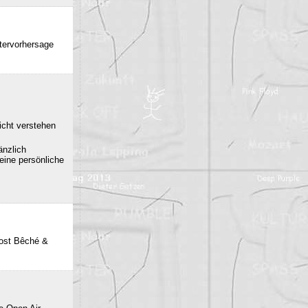
ttervorhersage
icht verstehen
änzlich
eine persönliche
post Bêché &