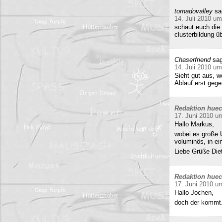
tornadovalley
sa
14. Juli 2010 um
schaut euch die 
clusterbildung ü
Chaserfriend
sag
14. Juli 2010 um
Sieht gut aus, 
Ablauf erst gege
Redaktion hue
17. Juni 2010 u
Hallo Markus,
wobei es große 
voluminös, in e
Liebe Grüße Die
Redaktion hue
17. Juni 2010 u
Hallo Jochen,
doch der kommt.