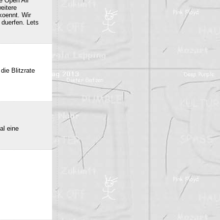
e Open Air
eitere
oennt. Wir
duerfen. Lets
die Blitzrate
al eine