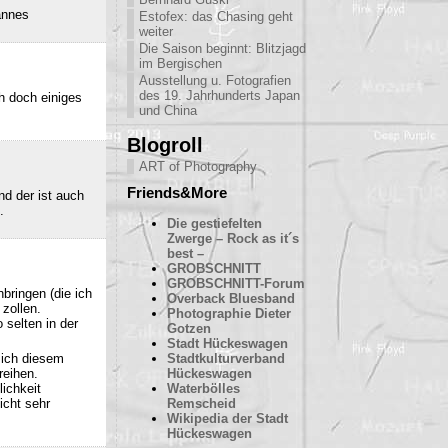
annes
Estofex: das Chasing geht
weiter
Die Saison beginnt: Blitzjagd
im Bergischen
Ausstellung u. Fotografien
des 19. Jahrhunderts Japan
h doch einiges
und China
Blogroll
ART of Photography
Friends&More
nd der ist auch
.
Die gestiefelten
Zwerge – Rock as it´s
best –
GROBSCHNITT
GROBSCHNITT-Forum
bringen (die ich
Overback Bluesband
 zollen.
Photographie Dieter
 selten in der
Gotzen
Stadt Hückeswagen
sich diesem
Stadtkulturverband
reihen.
Hückeswagen
ichkeit
Waterbölles
icht sehr
Remscheid
Wikipedia der Stadt
Hückeswagen