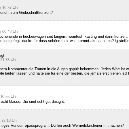
m 10:37 Uhr
Bericht zum Grobschnittkonzert?
m 00:48 Uhr
ochenende in hückeswagen seit langem. weinfest, kasting und dann konzert. 
ie leergefegt. danke für dass schöne foto. was kommt als nächstes? lg steffi
agt:
 21:33 Uhr
inem Kommentar die Tränen in die Augen gspült bekommen! Jedes Wort ist wa
le laufen lassen und halte sie für eine der besten, die jemals erschienen ist! 
 10:55 Uhr
 echt klasse. Die sind echt gut designt.
 22:18 Uhr
richtiges RundumSpassprogram. Dürfen auch Wermelskirchener mitmachen?