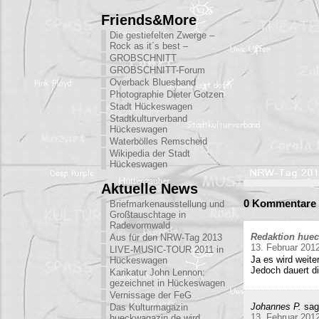
Friends&More
Die gestiefelten Zwerge –
Rock as it´s best –
GROBSCHNITT
GROBSCHNITT-Forum
Overback Bluesband
Photographie Dieter Gotzen
Stadt Hückeswagen
Stadtkulturverband
Hückeswagen
Waterbölles Remscheid
Wikipedia der Stadt
Hückeswagen
Aktuelle News
0 Kommentare 
Briefmarkenausstellung und
Großtauschtage in
Radevormwald
Redaktion hue
Aus für den NRW-Tag 2013
13. Februar 201
LIVE-MUSIC-TOUR 2011 in
Ja es wird weite
Hückeswagen
Jedoch dauert di
Karikatur John Lennon:
gezeichnet in Hückeswagen
Vernissage der FeG
Johannes P.
sag
Das Kulturmagazin
13. Februar 201
hueckwagazin.de wird