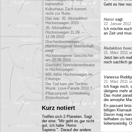
barrierefrei
Geht es hier no
Kulturhaus Zach kommt
nicht zur Ruhe
Das war: 35. Altstadtfest
Hansi
sagt:
Hückeswagen 2010
22. Januar 2012
35. Altstadtfest
Ich möchte euch
Hückeswagen 11.09. –
an Zeit und mu
12.09.2010
Drachenbootrennen:
Hückeswagener Mannschaft
Redaktion hue
siegt
21. März 2011 u
Hückeswagener Geschichte
Jetzt bin ich me
am 22.08.2010
noch sachlich ge
Gastspiel Hohnsteinertheater
in Hückeswagen
925 Jahre Hückeswagen im
Vanessa Roddig
Eiltempo
21. März 2011 u
Der Tod kam per Techno-
Ich frage mich, 
Musik: Love-Parade 2010 †
übrigens mehr al
Pflanzenpark Scheideweg:
Das mutet parado
Blütenfestival
die amorphe Mas
En passant brüs
Kurz notiert
billigen Klamauk
Davon mag man h
Treffen sich 2 Planeten. Sagt
teilhaben zu las
der eine: "Mir geht es gar nicht
liebenswürdig. O
gut, ich habe `Homo
Sapiens`". Darauf der andere