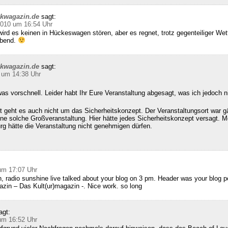
ckwagazin.de
sagt:
2010 um 16:54 Uhr
ird es keinen in Hückeswagen stören, aber es regnet, trotz gegenteiliger We
abend.
ckwagazin.de
sagt:
 um 14:38 Uhr
as vorschnell. Leider habt Ihr Eure Veranstaltung abgesagt, was ich jedoch n
 geht es auch nicht um das Sicherheitskonzept. Der Veranstaltungsort war g
ine solche Großveranstaltung. Hier hätte jedes Sicherheitskonzept versagt. M
g hätte die Veranstaltung nicht genehmigen dürfen.
:
um 17:07 Uhr
, radio sunshine live talked about your blog on 3 pm. Header was your blog 
zin – Das Kult(ur)magazin -. Nice work. so long
agt:
um 16:52 Uhr