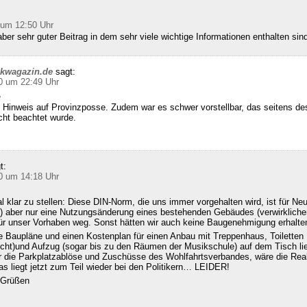
 um 12:50 Uhr
ber sehr guter Beitrag in dem sehr viele wichtige Informationen enthalten sin
ckwagazin.de
sagt:
0 um 22:49 Uhr
,
 Hinweis auf Provinzposse. Zudem war es schwer vorstellbar, das seitens d
cht beachtet wurde.
t:
0 um 14:18 Uhr
klar zu stellen: Diese DIN-Norm, die uns immer vorgehalten wird, ist für Ne
 aber nur eine Nutzungsänderung eines bestehenden Gebäudes (verwirklichen
für unser Vorhaben weg. Sonst hätten wir auch keine Baugenehmigung erhalte
e Baupläne und einen Kostenplan für einen Anbau mit Treppenhaus, Toiletten
echt)und Aufzug (sogar bis zu den Räumen der Musikschule) auf dem Tisch l
ür die Parkplatzablöse und Zuschüsse des Wohlfahrtsverbandes, wäre die Real
s liegt jetzt zum Teil wieder bei den Politikern… LEIDER!
n Grüßen