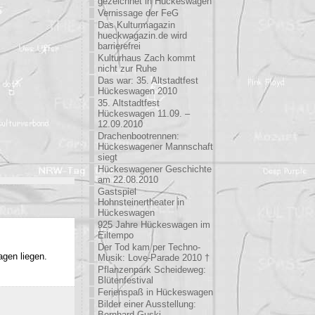
gezeichnet in Hückeswagen
Vernissage der FeG
Das Kulturmagazin
hueckwagazin.de wird
barrierefrei
Kulturhaus Zach kommt
nicht zur Ruhe
Das war: 35. Altstadtfest
Hückeswagen 2010
35. Altstadtfest
Hückeswagen 11.09. –
12.09.2010
Drachenbootrennen:
Hückeswagener Mannschaft
siegt
Hückeswagener Geschichte
am 22.08.2010
Gastspiel
Hohnsteinertheater in
Hückeswagen
925 Jahre Hückeswagen im
Eiltempo
Der Tod kam per Techno-
agen liegen.
Musik: Love-Parade 2010 †
Pflanzenpark Scheideweg:
Blütenfestival
Ferienspaß in Hückeswagen
Bilder einer Ausstellung:
Bernhard Guski