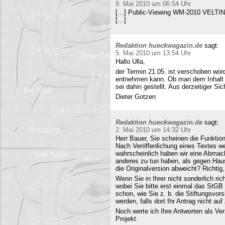
8. Mai 2010 um 06:54 Uhr
[…] Public-Viewing WM-2010 VELTINS
[…]
Redaktion hueckwagazin.de
sagt:
5. Mai 2010 um 13:54 Uhr
Hallo Ulla,
der Termin 21.05. ist verschoben wor
entnehmen kann. Ob man dem Inhalt d
sei dahin gestellt. Aus derzeitiger Si
Dieter Gotzen
Redaktion hueckwagazin.de
sagt:
2. Mai 2010 um 14:32 Uhr
Herr Bauer, Sie scheinen die Funkti
Nach Veröffenlichung eines Textes wer
wahrscheinlich haben wir eine Abmac
anderes zu tun haben, als gegen Hau
die Originalversion abweicht? Richtig, 
Wenn Sie in Ihrer nicht sonderlich r
wobei Sie bitte erst einmal das StG
schon, wie Sie z. b. die Stiftungsvors
werden, falls dort Ihr Antrag nicht a
Noch werte ich Ihre Antworten als Verz
Projekt.