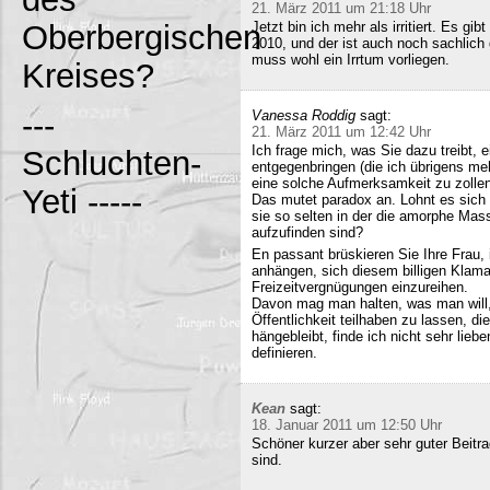
21. März 2011 um 21:18 Uhr
Oberbergischen
Jetzt bin ich mehr als irritiert. Es g
2010, und der ist auch noch sachlich
muss wohl ein Irrtum vorliegen.
Kreises?
---
Vanessa Roddig
sagt:
21. März 2011 um 12:42 Uhr
Ich frage mich, was Sie dazu treibt
Schluchten-
entgegenbringen (die ich übrigens meh
eine solche Aufmerksamkeit zu zollen
Yeti -----
Das mutet paradox an. Lohnt es sich n
sie so selten in der die amorphe Ma
aufzufinden sind?
En passant brüskieren Sie Ihre Frau,
anhängen, sich diesem billigen Klamau
Freizeitvergnügungen einzureihen.
Davon mag man halten, was man will,
Öffentlichkeit teilhaben zu lassen, di
hängebleibt, finde ich nicht sehr lieb
definieren.
Kean
sagt:
18. Januar 2011 um 12:50 Uhr
Schöner kurzer aber sehr guter Beitra
sind.