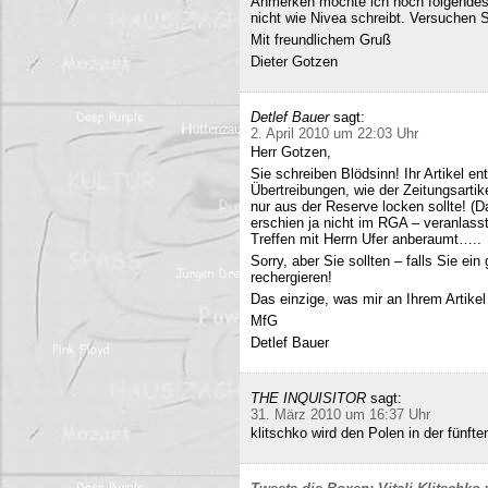
Anmerken möchte ich noch folgendes
nicht wie Nivea schreibt. Versuchen 
Mit freundlichem Gruß
Dieter Gotzen
Detlef Bauer
sagt:
2. April 2010 um 22:03 Uhr
Herr Gotzen,
Sie schreiben Blödsinn! Ihr Artikel 
Übertreibungen, wie der Zeitungsartik
nur aus der Reserve locken sollte! (D
erschien ja nicht im RGA – veranlasst
Treffen mit Herrn Ufer anberaumt…..
Sorry, aber Sie sollten – falls Sie ei
rechergieren!
Das einzige, was mir an Ihrem Artikel
MfG
Detlef Bauer
THE INQUISITOR
sagt:
31. März 2010 um 16:37 Uhr
klitschko wird den Polen in der fünft