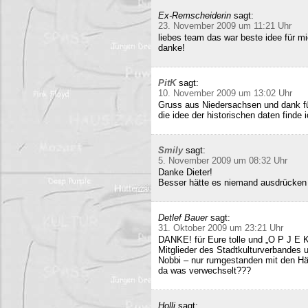
Ex-Remscheiderin
sagt:
23. November 2009 um 11:21 Uhr
liebes team das war beste idee für 
danke!
PitK
sagt:
10. November 2009 um 13:02 Uhr
Gruss aus Niedersachsen und dank für
die idee der historischen daten finde 
Smily
sagt:
5. November 2009 um 08:32 Uhr
Danke Dieter!
Besser hätte es niemand ausdrücken
Detlef Bauer
sagt:
31. Oktober 2009 um 23:21 Uhr
DANKE! für Eure tolle und „O P J E K
Mitglieder des Stadtkulturverbandes 
Nobbi – nur rumgestanden mit den Hä
da was verwechselt???
Holli
sagt: