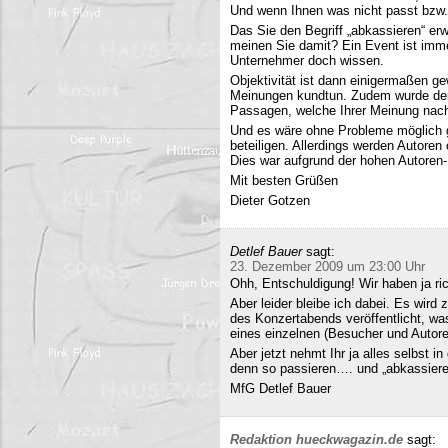
Und wenn Ihnen was nicht passt bzw
Das Sie den Begriff „abkassieren“ erwä
meinen Sie damit? Ein Event ist immer
Unternehmer doch wissen.
Objektivität ist dann einigermaßen g
Meinungen kundtun. Zudem wurde der 
Passagen, welche Ihrer Meinung nach 
Und es wäre ohne Probleme möglich g
beteiligen. Allerdings werden Autore
Dies war aufgrund der hohen Autoren
Mit besten Grüßen
Dieter Gotzen
Detlef Bauer
sagt:
23. Dezember 2009 um 23:00 Uhr
Ohh, Entschuldigung! Wir haben ja ri
Aber leider bleibe ich dabei. Es wird
des Konzertabends veröffentlicht, was
eines einzelnen (Besucher und Autoren
Aber jetzt nehmt Ihr ja alles selbst 
denn so passieren…. und „abkassieren“
MfG Detlef Bauer
Redaktion hueckwagazin.de
sagt: