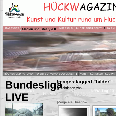
STARTSEITE
Medien und Lifestyle
IMPRESSUM
BILDER EINER STADT
DAS K
BÜCHER UND AUTOREN
EVENTS U. VERANSTALTUNGEN
KUNST | KÜNSTLER | KULTUR
Bundesliga
Images tagged "bilder"
geschrieben von:
LIVE
[Zeige als Diashow]