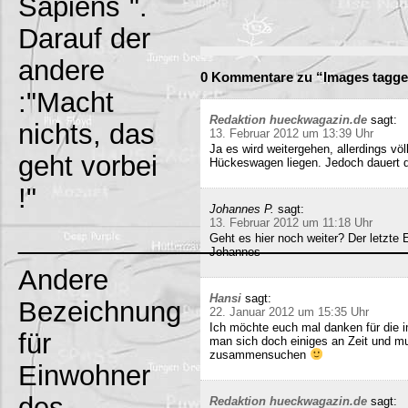
Sapiens`".
Darauf der
andere
0 Kommentare zu “Images tagged
:"Macht
Redaktion hueckwagazin.de
sagt:
nichts, das
13. Februar 2012 um 13:39 Uhr
Ja es wird weitergehen, allerdings völ
geht vorbei
Hückeswagen liegen. Jedoch dauert di
!"
Johannes P.
sagt:
13. Februar 2012 um 11:18 Uhr
_________________________
Geht es hier noch weiter? Der letzte
Johannes
Andere
Hansi
sagt:
Bezeichnung
22. Januar 2012 um 15:35 Uhr
Ich möchte euch mal danken für die i
für
man sich doch einiges an Zeit und m
zusammensuchen
Einwohner
des
Redaktion hueckwagazin.de
sagt: