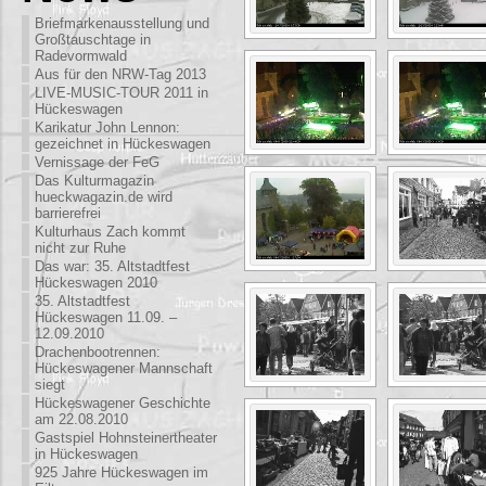
Briefmarkenausstellung und
Großtauschtage in
Radevormwald
Aus für den NRW-Tag 2013
LIVE-MUSIC-TOUR 2011 in
Hückeswagen
Karikatur John Lennon:
gezeichnet in Hückeswagen
Vernissage der FeG
Das Kulturmagazin
hueckwagazin.de wird
barrierefrei
Kulturhaus Zach kommt
nicht zur Ruhe
Das war: 35. Altstadtfest
Hückeswagen 2010
35. Altstadtfest
Hückeswagen 11.09. –
12.09.2010
Drachenbootrennen:
Hückeswagener Mannschaft
siegt
Hückeswagener Geschichte
am 22.08.2010
Gastspiel Hohnsteinertheater
in Hückeswagen
925 Jahre Hückeswagen im