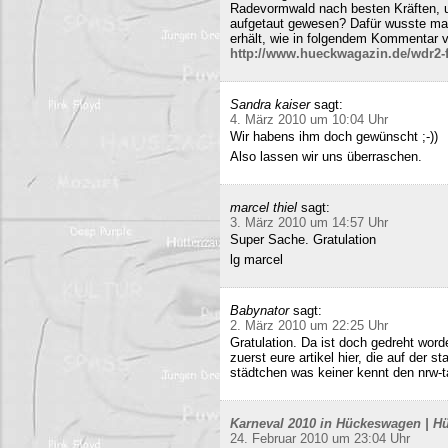
Radevormwald nach besten Kräften, un
aufgetaut gewesen? Dafür wusste m
erhält, wie in folgendem Kommentar v
http://www.hueckwagazin.de/wdr2-fu
Sandra kaiser
sagt:
4. März 2010 um 10:04 Uhr
Wir habens ihm doch gewünscht ;-))
Also lassen wir uns überraschen.
marcel thiel
sagt:
3. März 2010 um 14:57 Uhr
Super Sache. Gratulation
lg marcel
Babynator
sagt:
2. März 2010 um 22:25 Uhr
Gratulation. Da ist doch gedreht word
zuerst eure artikel hier, die auf der s
städtchen was keiner kennt den nrw-t
Karneval 2010 in Hückeswagen | Hü
24. Februar 2010 um 23:04 Uhr