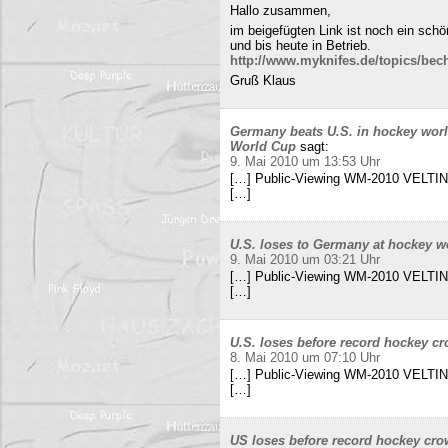
Hallo zusammen,
im beigefügten Link ist noch ein sch
und bis heute in Betrieb.
http://www.myknifes.de/topics/bec
Gruß Klaus
Germany beats U.S. in hockey worl
World Cup
sagt:
9. Mai 2010 um 13:53 Uhr
[…] Public-Viewing WM-2010 VELTINS
[…]
U.S. loses to Germany at hockey w
9. Mai 2010 um 03:21 Uhr
[…] Public-Viewing WM-2010 VELTINS
[…]
U.S. loses before record hockey cr
8. Mai 2010 um 07:10 Uhr
[…] Public-Viewing WM-2010 VELTINS
[…]
US loses before record hockey cro