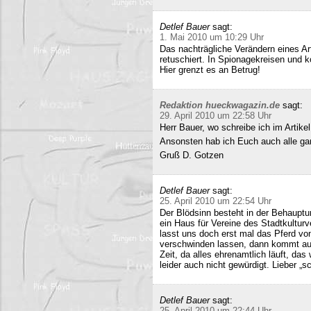
Detlef Bauer
sagt:
1. Mai 2010 um 10:29 Uhr
Das nachträgliche Verändern eines Art
retuschiert. In Spionagekreisen und k
Hier grenzt es an Betrug!
Redaktion hueckwagazin.de
sagt:
29. April 2010 um 22:58 Uhr
Herr Bauer, wo schreibe ich im Artike
Ansonsten hab ich Euch auch alle ganz
Gruß D. Gotzen
Detlef Bauer
sagt:
25. April 2010 um 22:54 Uhr
Der Blödsinn besteht in der Behauptu
ein Haus für Vereine des Stadtkultur
lasst uns doch erst mal das Pferd vo
verschwinden lassen, dann kommt auc
Zeit, da alles ehrenamtlich läuft, das
leider auch nicht gewürdigt. Lieber 
Detlef Bauer
sagt:
25. April 2010 um 22:44 Uhr