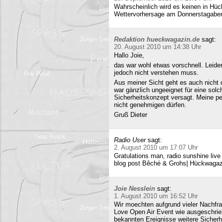
Wahrscheinlich wird es keinen in Hück
Wettervorhersage am Donnerstagabe
Redaktion hueckwagazin.de
sagt:
20. August 2010 um 14:38 Uhr
Hallo Joie,
das war wohl etwas vorschnell. Leide
jedoch nicht verstehen muss.
Aus meiner Sicht geht es auch nicht 
war gänzlich ungeeignet für eine solc
Sicherheitskonzept versagt. Meine pe
nicht genehmigen dürfen.
Gruß Dieter
Radio User
sagt:
2. August 2010 um 17:07 Uhr
Gratulations man, radio sunshine liv
blog post Bêché & Grohs| Hückwagazi
Joie Nesslein
sagt:
1. August 2010 um 16:52 Uhr
Wir moechten aufgrund vieler Nachfr
Love Open Air Event wie ausgeschrieb
bekannten Ereignisse weitere Sicherh