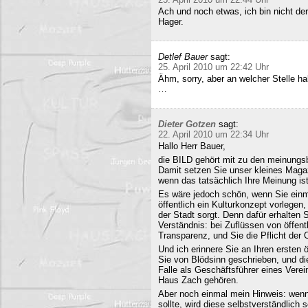
Ach und noch etwas, ich bin nicht der
Hager.
Detlef Bauer
sagt:
25. April 2010 um 22:42 Uhr
Ähm, sorry, aber an welcher Stelle ha
…
Dieter Gotzen
sagt:
22. April 2010 um 22:34 Uhr
Hallo Herr Bauer,
die BILD gehört mit zu den meinungsb
Damit setzen Sie unser kleines Maga
wenn das tatsächlich Ihre Meinung ist
Es wäre jedoch schön, wenn Sie einm
öffentlich ein Kulturkonzept vorlegen,
der Stadt sorgt. Denn dafür erhalten S
Verständnis: bei Zuflüssen von öffentl
Transparenz, und Sie die Pflicht der 
Und ich erinnere Sie an Ihren ersten
Sie von Blödsinn geschrieben, und di
Falle als Geschäftsführer eines Verei
Haus Zach gehören.
Aber noch einmal mein Hinweis: wenn i
sollte, wird diese selbstverständlich so