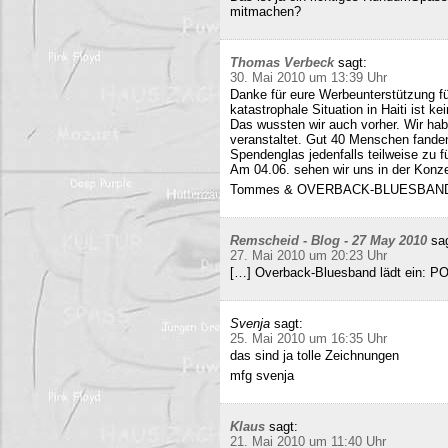
mitmachen?
Thomas Verbeck
sagt:
30. Mai 2010 um 13:39 Uhr
Danke für eure Werbeunterstützung für
katastrophale Situation in Haiti ist k
Das wussten wir auch vorher. Wir ha
veranstaltet. Gut 40 Menschen fand
Spendenglas jedenfalls teilweise zu f
Am 04.06. sehen wir uns in der Konz
Tommes & OVERBACK-BLUESBAN
Remscheid - Blog - 27 May 2010
sa
27. Mai 2010 um 20:23 Uhr
[…] Overback-Bluesband lädt ein: P
Svenja
sagt:
25. Mai 2010 um 16:35 Uhr
das sind ja tolle Zeichnungen
mfg svenja
Klaus
sagt:
21. Mai 2010 um 11:40 Uhr