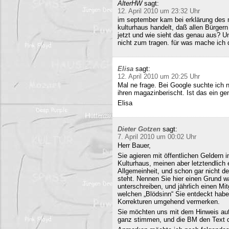
AlterHW
sagt:
12. April 2010 um 23:32 Uhr
im september kam bei erklärung des m
kulturhaus handelt, daß allen Bürge
jetzt und wie sieht das genau aus? 
nicht zum tragen. für was mache ich 
Elisa
sagt:
12. April 2010 um 20:25 Uhr
Mal ne frage. Bei Google suchte ich 
ihren magazinberischt. Ist das ein ge
Elisa
Dieter Gotzen
sagt:
7. April 2010 um 00:02 Uhr
Herr Bauer,
Sie agieren mit öffentlichen Geldern 
Kulturhaus, meinen aber letztendlich
Allgemeinheit, und schon gar nicht d
steht. Nennen Sie hier einen Grund wa
unterschreiben, und jährlich einen Mi
welchen „Blödsinn“ Sie entdeckt habe
Korrekturen umgehend vermerken.
Sie möchten uns mit dem Hinweis auf 
ganz stimmen, und die BM den Text q