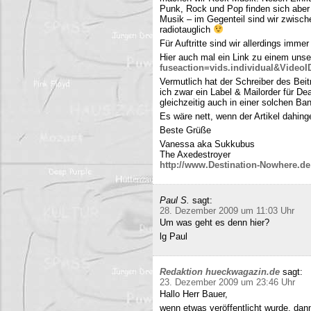
Punk, Rock und Pop finden sich aber 
Musik – im Gegenteil sind wir zwisch
radiotauglich
Für Auftritte sind wir allerdings imme
Hier auch mal ein Link zu einem uns
fuseaction=vids.individual&Video
Vermutlich hat der Schreiber des Be
ich zwar ein Label & Mailorder für De
gleichzeitig auch in einer solchen Ba
Es wäre nett, wenn der Artikel dahing
Beste Grüße
Vanessa aka Sukkubus
The Axedestroyer
http://www.Destination-Nowhere.de
Paul S.
sagt:
28. Dezember 2009 um 11:03 Uhr
Um was geht es denn hier?
lg Paul
Redaktion hueckwagazin.de
sagt:
23. Dezember 2009 um 23:46 Uhr
Hallo Herr Bauer,
wenn etwas veröffentlicht wurde, dan