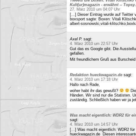
Tweets die Boxen: Vitali Klitschko
Kult(ur)magazin - erwähnt -- Tops
27. März 2010 um 04:07 Uhr
[…] Dieser Eintrag wurde auf Twitter 
boxsport sagte: Boxen: Vitali Klitsc
albert-sosnowski,vitali-klitschko,b
Axel P.
sagt:
4. März 2010 um 22:57 Uhr
Gut das es Google gibt. Die Ausstell
gefallen.
Mit freundlichem Gruß aus Burscheid
Redaktion hueckwagazin.de
sagt:
4. März 2010 um 17:18 Uhr
Hallo nach Rade,
woher habt ihr das gewußt?
Die
Händen. Wir sind nur die Statisten. 
zuständig. Schließlich haben wir ja j
Was macht eigentlich: WDR2 für ein
sagt:
4. März 2010 um 14:57 Uhr
[…] Was macht eigentlich: WDR2 für 
hueckwagazin.de Diesen interessante