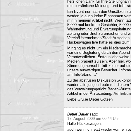
herzlichen Dank für Ihre Stellungnahm
rein persönliche Meinung, und trifft s
Ein Event nur nach den Umsätzen zu b
werden ja auch keine Einnahmen veröf
mir in meinem Artikel nicht. Wenn ta
5.000 mal konkrete Gesichter, 5.000 
Wahrnehmung und Erwartungshaltung. 
Zeitung oder Brief zu erreichen und
Verein/Unternehmen/Stadt Ausgaben i
Hückeswagen live hätte es dies zum N
Mir ging es nicht um ein Niedermache
war eine Begleitung durch den Abend 
Verantwortlichen. Erstaunlicherweise 
Medien präsent zu sein. Aber hier, 
Stimmung herrscht, tritt keiner auf 
unsere auswärtigen Besucher. Informa
am Info-Stand….“.
Zu der abstrusen Diskussion „Alkohol
wurden alle jungen Leute mit diesem
das Verwaltungsgericht Baden-Württe
Artikel in der Ärztezeitung:
Aufhebun
Liebe Grüße Dieter Gotzen
Detlef Bauer
sagt:
17. August 2009 um 00:44 Uhr
Hallo Hückeswagen,
auch wenn ich jetzt wieder vom ein o