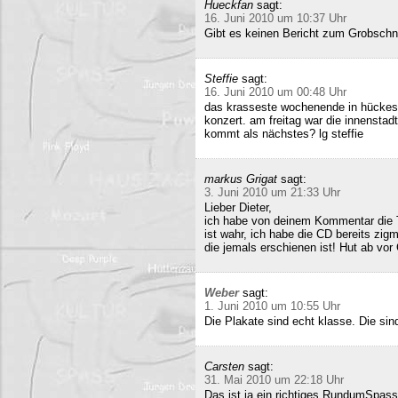
Hueckfan
sagt:
16. Juni 2010 um 10:37 Uhr
Gibt es keinen Bericht zum Grobschn
Steffie
sagt:
16. Juni 2010 um 00:48 Uhr
das krasseste wochenende in hückesw
konzert. am freitag war die innenstad
kommt als nächstes? lg steffie
markus Grigat
sagt:
3. Juni 2010 um 21:33 Uhr
Lieber Dieter,
ich habe von deinem Kommentar die 
ist wahr, ich habe die CD bereits zigm
die jemals erschienen ist! Hut ab vor
Weber
sagt:
1. Juni 2010 um 10:55 Uhr
Die Plakate sind echt klasse. Die sin
Carsten
sagt:
31. Mai 2010 um 22:18 Uhr
Das ist ja ein richtiges RundumSpas