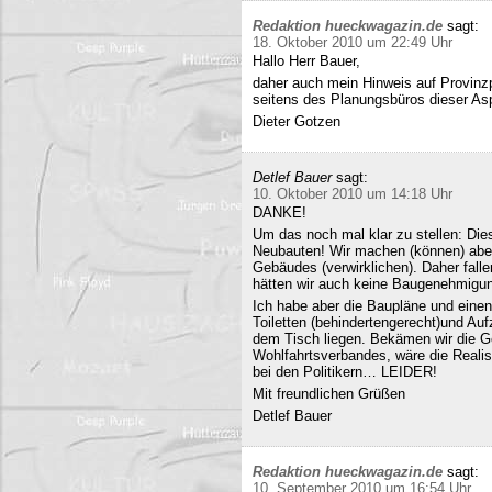
Redaktion hueckwagazin.de
sagt:
18. Oktober 2010 um 22:49 Uhr
Hallo Herr Bauer,
daher auch mein Hinweis auf Provinz
seitens des Planungsbüros dieser Asp
Dieter Gotzen
Detlef Bauer
sagt:
10. Oktober 2010 um 14:18 Uhr
DANKE!
Um das noch mal klar zu stellen: Dies
Neubauten! Wir machen (können) abe
Gebäudes (verwirklichen). Daher fall
hätten wir auch keine Baugenehmigun
Ich habe aber die Baupläne und eine
Toiletten (behindertengerecht)und Au
dem Tisch liegen. Bekämen wir die G
Wohlfahrtsverbandes, wäre die Realisi
bei den Politikern… LEIDER!
Mit freundlichen Grüßen
Detlef Bauer
Redaktion hueckwagazin.de
sagt:
10. September 2010 um 16:54 Uhr