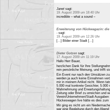
Janet
sagt:
19. August 2009 um 18:40 Uhr
incredible – what a sound –
Erweiterung von Hückwagazin: die 
-
sagt:
19. August 2009 um 12:26 Uhr
[…] Bilder einer Stadt […]
Dieter Gotzen
sagt:
17. August 2009 um 11:19 Uhr
Hallo Herr Bauer,
herzlichen Dank für Ihre Stellungnahm
rein persönliche Meinung, und trifft s
Ein Event nur nach den Umsätzen zu b
werden ja auch keine Einnahmen veröf
mir in meinem Artikel nicht. Wenn ta
5.000 mal konkrete Gesichter, 5.000 
Wahrnehmung und Erwartungshaltung. 
Zeitung oder Brief zu erreichen und
Verein/Unternehmen/Stadt Ausgaben i
Hückeswagen live hätte es dies zum N
Mir ging es nicht um ein Niedermache
war eine Begleitung durch den Abend 