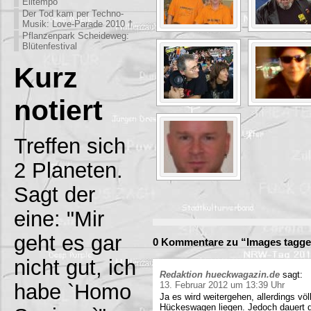
Eiltempo
Der Tod kam per Techno-
Musik: Love-Parade 2010 †
Pflanzenpark Scheideweg:
Blütenfestival
Kurz
notiert
Treffen sich
2 Planeten.
Sagt der
eine: "Mir
geht es gar
0 Kommentare zu “Images tagge
nicht gut, ich
Redaktion hueckwagazin.de
sagt:
habe `Homo
13. Februar 2012 um 13:39 Uhr
Ja es wird weitergehen, allerdings völ
Hückeswagen liegen. Jedoch dauert di