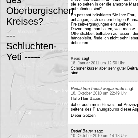
sie so selten in der die amorphe Ma
Oberbergischen
aufzufinden sind?
En passant brüskieren Sie Ihre Frau,
Kreises?
anhängen, sich diesem billigen Klamau
Freizeitvergnügungen einzureihen.
Davon mag man halten, was man will,
---
Öffentlichkeit teilhaben zu lassen, di
hängebleibt, finde ich nicht sehr lieb
definieren.
Schluchten-
Yeti -----
Kean
sagt:
18. Januar 2011 um 12:50 Uhr
Schöner kurzer aber sehr guter Beitra
sind.
Redaktion hueckwagazin.de
sagt:
18. Oktober 2010 um 22:49 Uhr
Hallo Herr Bauer,
daher auch mein Hinweis auf Provinz
seitens des Planungsbüros dieser Asp
Dieter Gotzen
Detlef Bauer
sagt:
10. Oktober 2010 um 14:18 Uhr