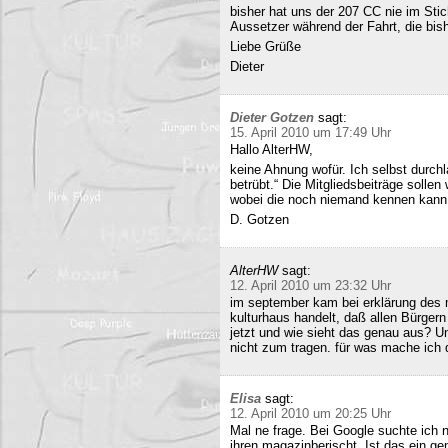
bisher hat uns der 207 CC nie im Stich
Aussetzer während der Fahrt, die bish
Liebe Grüße
Dieter
Dieter Gotzen
sagt:
15. April 2010 um 17:49 Uhr
Hallo AlterHW,
keine Ahnung wofür. Ich selbst durc
betrübt.“ Die Mitgliedsbeiträge sollen
wobei die noch niemand kennen kann
D. Gotzen
AlterHW
sagt:
12. April 2010 um 23:32 Uhr
im september kam bei erklärung des m
kulturhaus handelt, daß allen Bürge
jetzt und wie sieht das genau aus? 
nicht zum tragen. für was mache ich 
Elisa
sagt:
12. April 2010 um 20:25 Uhr
Mal ne frage. Bei Google suchte ich 
ihren magazinberischt. Ist das ein ge