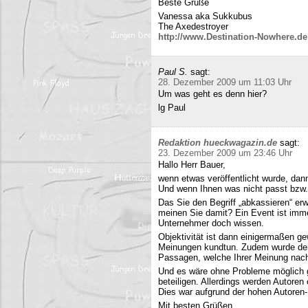
Beste Grüße
Vanessa aka Sukkubus
The Axedestroyer
http://www.Destination-Nowhere.de
Paul S.
sagt:
28. Dezember 2009 um 11:03 Uhr
Um was geht es denn hier?
lg Paul
Redaktion hueckwagazin.de
sagt:
23. Dezember 2009 um 23:46 Uhr
Hallo Herr Bauer,
wenn etwas veröffentlicht wurde, dan
Und wenn Ihnen was nicht passt bzw
Das Sie den Begriff „abkassieren“ erwä
meinen Sie damit? Ein Event ist immer
Unternehmer doch wissen.
Objektivität ist dann einigermaßen g
Meinungen kundtun. Zudem wurde der 
Passagen, welche Ihrer Meinung nach 
Und es wäre ohne Probleme möglich g
beteiligen. Allerdings werden Autore
Dies war aufgrund der hohen Autoren
Mit besten Grüßen