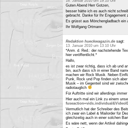
16. Januar 2010 um 19:10 Uhr
Guten Abend Herr Gotzen,
besser hätte ich es auch nicht schre
gebracht. Danke für Ihr Engagement
Es grüsst aus Mönchengladbach ein 
Ihr Wolfgang Ortmann
Redaktion hueckwagazin.de
sagt:
13. Januar 2010 um 13:10 Uhr
*Anm. d. Red.: der nachstehende Tex
hier veröffentlicht.*
Hallo,
es ist zwar richtig, dass ich ab und
bin, auch dass ich in einer Band name
machen wir Rock Musik. Neben Einfl
Punk, Rock und Pop finden sich aber 
Musik – im Gegenteil sind wir zwisch
radiotauglich
Für Auftritte sind wir allerdings imme
Hier auch mal ein Link zu einem uns
fuseaction=vids.individual&Video
Vermutlich hat der Schreiber des Be
ich zwar ein Label & Mailorder für De
gleichzeitig auch in einer solchen Ba
Es wäre nett, wenn der Artikel dahing