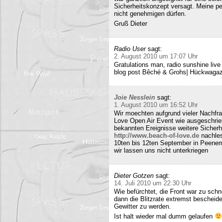
Sicherheitskonzept versagt. Meine pe
nicht genehmigen dürfen.
Gruß Dieter
Radio User
sagt:
2. August 2010 um 17:07 Uhr
Gratulations man, radio sunshine liv
blog post Bêché & Grohs| Hückwagazi
Joie Nesslein
sagt:
1. August 2010 um 16:52 Uhr
Wir moechten aufgrund vieler Nachfr
Love Open Air Event wie ausgeschrieb
bekannten Ereignisse weitere Sicherh
http://www.beach-of-love.de
nachles
10ten bis 12ten September in Peene
wir lassen uns nicht unterkriegen
Dieter Gotzen
sagt:
14. Juli 2010 um 22:30 Uhr
Wie befürchtet, die Front war zu schne
dann die Blitzrate extremst bescheide
Gewitter zu werden.
Ist halt wieder mal dumm gelaufen