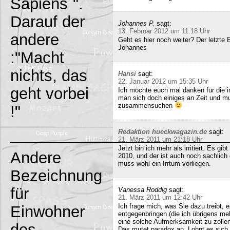
Sapiens`".
Darauf der
Johannes P.
sagt:
13. Februar 2012 um 11:18 Uhr
andere
Geht es hier noch weiter? Der letzte
Johannes
:"Macht
nichts, das
Hansi
sagt:
22. Januar 2012 um 15:35 Uhr
geht vorbei
Ich möchte euch mal danken für die i
man sich doch einiges an Zeit und m
zusammensuchen
!"
_________________________
Redaktion hueckwagazin.de
sagt:
21. März 2011 um 21:18 Uhr
Jetzt bin ich mehr als irritiert. Es g
Andere
2010, und der ist auch noch sachlich
muss wohl ein Irrtum vorliegen.
Bezeichnung
für
Vanessa Roddig
sagt:
21. März 2011 um 12:42 Uhr
Ich frage mich, was Sie dazu treibt
Einwohner
entgegenbringen (die ich übrigens meh
eine solche Aufmerksamkeit zu zollen
des
Das mutet paradox an. Lohnt es sich n