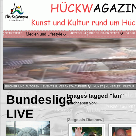
STARTSEITE
Medien und Lifestyle
IMPRESSUM
BILDER EINER STADT
DAS K
BÜCHER UND AUTOREN
EVENTS U. VERANSTALTUNGEN
KUNST | KÜNSTLER | KULTUR
Bundesliga
Images tagged "fan"
geschrieben von:
LIVE
[Zeige als Diashow]