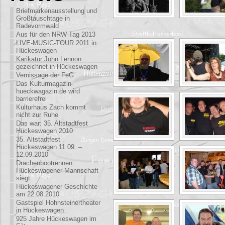
Briefmarkenausstellung und
Großtauschtage in
Radevormwald
Aus für den NRW-Tag 2013
LIVE-MUSIC-TOUR 2011 in
Hückeswagen
Karikatur John Lennon:
gezeichnet in Hückeswagen
Vernissage der FeG
Das Kulturmagazin
hueckwagazin.de wird
barrierefrei
Kulturhaus Zach kommt
nicht zur Ruhe
Das war: 35. Altstadtfest
Hückeswagen 2010
35. Altstadtfest
Hückeswagen 11.09. –
12.09.2010
Drachenbootrennen:
Hückeswagener Mannschaft
siegt
Hückeswagener Geschichte
am 22.08.2010
Gastspiel Hohnsteinertheater
in Hückeswagen
925 Jahre Hückeswagen im