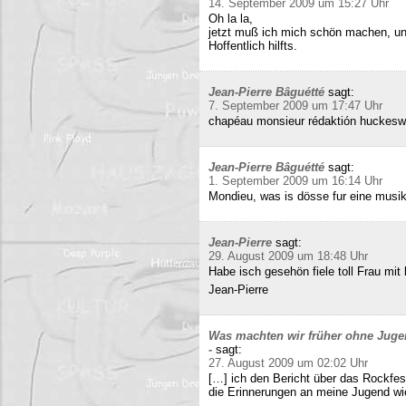
14. September 2009 um 15:27 Uhr
Oh la la,
jetzt muß ich mich schön machen, un
Hoffentlich hilfts.
Jean-Pierre Bâguétté
sagt:
7. September 2009 um 17:47 Uhr
chapéau monsieur rédaktión huckeswa
Jean-Pierre Bâguétté
sagt:
1. September 2009 um 16:14 Uhr
Mondieu, was is dösse fur eine musi
Jean-Pierre
sagt:
29. August 2009 um 18:48 Uhr
Habe isch gesehön fiele toll Frau mit 
Jean-Pierre
Was machten wir früher ohne Juge
-
sagt:
27. August 2009 um 02:02 Uhr
[…] ich den Bericht über das Rockfes
die Erinnerungen an meine Jugend wi