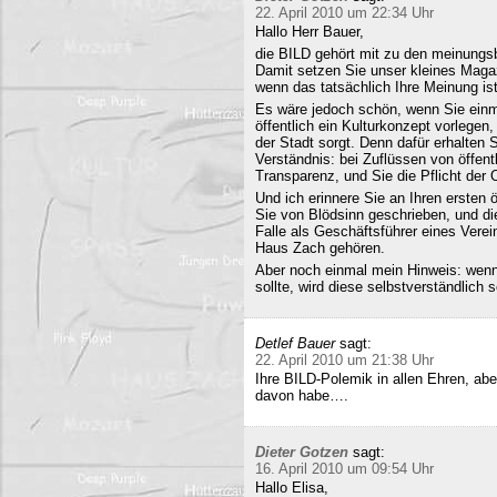
22. April 2010 um 22:34 Uhr
Hallo Herr Bauer,
die BILD gehört mit zu den meinungsb
Damit setzen Sie unser kleines Maga
wenn das tatsächlich Ihre Meinung ist
Es wäre jedoch schön, wenn Sie einm
öffentlich ein Kulturkonzept vorlegen,
der Stadt sorgt. Denn dafür erhalten S
Verständnis: bei Zuflüssen von öffentl
Transparenz, und Sie die Pflicht der 
Und ich erinnere Sie an Ihren ersten
Sie von Blödsinn geschrieben, und di
Falle als Geschäftsführer eines Verei
Haus Zach gehören.
Aber noch einmal mein Hinweis: wenn i
sollte, wird diese selbstverständlich so
Detlef Bauer
sagt:
22. April 2010 um 21:38 Uhr
Ihre BILD-Polemik in allen Ehren, aber
davon habe….
Dieter Gotzen
sagt:
16. April 2010 um 09:54 Uhr
Hallo Elisa,