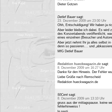
Dieter Gotzen
Detlef Bauer
sagt:
23. Dezember 2009 um 23:00 Uhr
Ohh, Entschuldigung! Wir haben ja ri
Aber leider bleibe ich dabei. Es wird
des Konzertabends veröffentlicht, was
eines einzelnen (Besucher und Autoren
Aber jetzt nehmt Ihr ja alles selbst 
denn so passieren…. und „abkassieren“
MfG Detlef Bauer
Redaktion hueckwagazin.de
sagt:
8. Dezember 2009 um 16:27 Uhr
Danke für den Hinweis. Der Fehler wur
Liebe Grüße nach Remscheid
Redaktion hueckwagazin.de
50Cent
sagt:
8. Dezember 2009 um 13:10 Uhr
gruss aus der mittagspause. keine we
fehlerhinweiss !
lg nasti