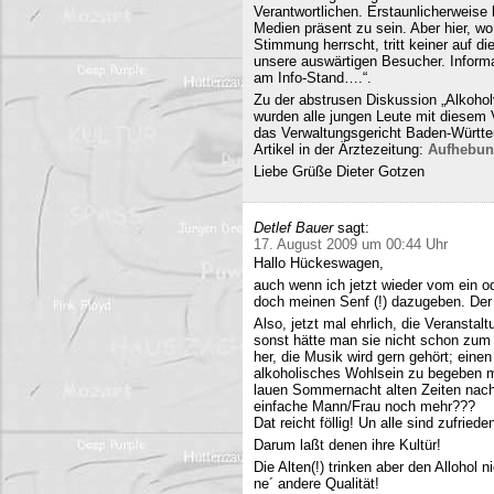
Verantwortlichen. Erstaunlicherweise 
Medien präsent zu sein. Aber hier, 
Stimmung herrscht, tritt keiner auf 
unsere auswärtigen Besucher. Informa
am Info-Stand….“.
Zu der abstrusen Diskussion „Alkohol
wurden alle jungen Leute mit diesem
das Verwaltungsgericht Baden-Württe
Artikel in der Ärztezeitung:
Aufhebun
Liebe Grüße Dieter Gotzen
Detlef Bauer
sagt:
17. August 2009 um 00:44 Uhr
Hallo Hückeswagen,
auch wenn ich jetzt wieder vom ein o
doch meinen Senf (!) dazugeben. Der A
Also, jetzt mal ehrlich, die Veranstalt
sonst hätte man sie nicht schon zum 
her, die Musik wird gern gehört; eine
alkoholisches Wohlsein zu begeben mi
lauen Sommernacht alten Zeiten nac
einfache Mann/Frau noch mehr???
Dat reicht föllig! Un alle sind zufriede
Darum laßt denen ihre Kultür!
Die Alten(!) trinken aber den Allohol 
ne´ andere Qualität!