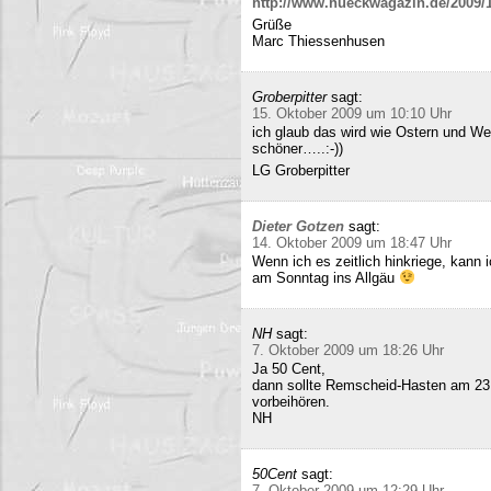
http://www.hueckwagazin.de/2009/10
Grüße
Marc Thiessenhusen
Groberpitter
sagt:
15. Oktober 2009 um 10:10 Uhr
ich glaub das wird wie Ostern und Wei
schöner…..:-))
LG Groberpitter
Dieter Gotzen
sagt:
14. Oktober 2009 um 18:47 Uhr
Wenn ich es zeitlich hinkriege, kann
am Sonntag ins Allgäu
NH
sagt:
7. Oktober 2009 um 18:26 Uhr
Ja 50 Cent,
dann sollte Remscheid-Hasten am 23
vorbeihören.
NH
50Cent
sagt:
7. Oktober 2009 um 12:29 Uhr