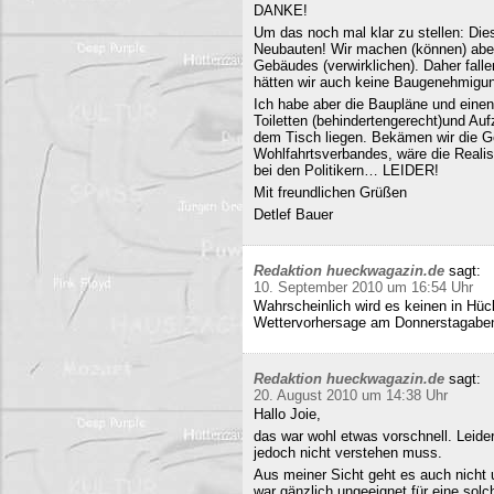
DANKE!
Um das noch mal klar zu stellen: Dies
Neubauten! Wir machen (können) abe
Gebäudes (verwirklichen). Daher fall
hätten wir auch keine Baugenehmigun
Ich habe aber die Baupläne und eine
Toiletten (behindertengerecht)und Au
dem Tisch liegen. Bekämen wir die G
Wohlfahrtsverbandes, wäre die Realisi
bei den Politikern… LEIDER!
Mit freundlichen Grüßen
Detlef Bauer
Redaktion hueckwagazin.de
sagt:
10. September 2010 um 16:54 Uhr
Wahrscheinlich wird es keinen in Hück
Wettervorhersage am Donnerstagabe
Redaktion hueckwagazin.de
sagt:
20. August 2010 um 14:38 Uhr
Hallo Joie,
das war wohl etwas vorschnell. Leide
jedoch nicht verstehen muss.
Aus meiner Sicht geht es auch nicht 
war gänzlich ungeeignet für eine solc