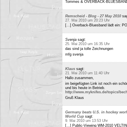
Tommes & OVERBACK-BLUESBAN
Remscheid - Blog - 27 May 2010
sa
27. Mai 2010 um 20:23 Uhr
[…] Overback-Bluesband lädt ein: P
Svenja
sagt:
25. Mai 2010 um 16:35 Uhr
das sind ja tolle Zeichnungen
mfg svenja
Klaus
sagt:
21. Mai 2010 um 11:40 Uhr
Hallo zusammen,
im beigefügten Link ist noch ein sch
und bis heute in Betrieb.
http://www.myknifes.de/topics/bec
Gruß Klaus
Germany beats U.S. in hockey worl
World Cup
sagt:
9. Mai 2010 um 13:53 Uhr
[…] Public-Viewing WM-2010 VELTINS