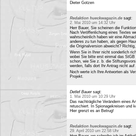
Dieter Gotzen
Redaktion hueckwagazin.de
sagt:
2. Mai 2010 um 14:32 Uhr
Herr Bauer, Sie scheinen die Funkti
Nach Veröffenlichung eines Textes wer
wahrscheinlich haben wir eine Abmac
anderes zu tun haben, als gegen Hau
die Originalversion abweicht? Richtig, 
Wenn Sie in Ihrer nicht sonderlich r
wobei Sie bitte erst einmal das StG
schon, wie Sie z. b. die Stiftungsvors
werden, falls dort Ihr Antrag nicht a
Noch werte ich Ihre Antworten als Verz
Projekt.
Detlef Bauer
sagt:
1. Mai 2010 um 10:29 Uhr
Das nachträgliche Verändern eines Art
retuschiert. In Spionagekreisen und k
Hier grenzt es an Betrug!
Redaktion hueckwagazin.de
sagt:
29. April 2010 um 22:58 Uhr
Herr Bauer, wo schreibe ich im Artike