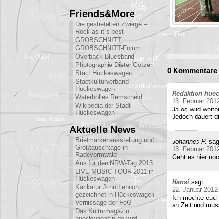
Friends&More
Die gestiefelten Zwerge –
Rock as it´s best –
GROBSCHNITT
GROBSCHNITT-Forum
Overback Bluesband
Photographie Dieter Gotzen
0 Kommentare 
Stadt Hückeswagen
Stadtkulturverband
Hückeswagen
Redaktion hue
Waterbölles Remscheid
13. Februar 201
Wikipedia der Stadt
Ja es wird weite
Hückeswagen
Jedoch dauert di
Aktuelle News
Briefmarkenausstellung und
Johannes P.
sag
Großtauschtage in
13. Februar 201
Radevormwald
Geht es hier no
Aus für den NRW-Tag 2013
LIVE-MUSIC-TOUR 2011 in
Hückeswagen
Hansi
sagt:
Karikatur John Lennon:
22. Januar 2012
gezeichnet in Hückeswagen
Ich möchte euch
Vernissage der FeG
an Zeit und mu
Das Kulturmagazin
hueckwagazin.de wird