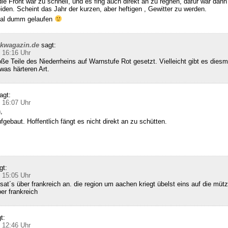
die Front war zu schnell, und es fing auch direkt an zu regnen, dafür war dann 
den. Scheint das Jahr der kurzen, aber heftigen , Gewitter zu werden.
 mal dumm gelaufen
ckwagazin.de
sagt:
 16:16 Uhr
e Teile des Niederrheins auf Warnstufe Rot gesetzt. Vielleicht gibt es diesm
was härteren Art.
agt:
 16:07 Uhr
,
gebaut. Hoffentlich fängt es nicht direkt an zu schütten.
gt:
 15:05 Uhr
sat´s über frankreich an. die region um aachen kriegt übelst eins auf die mütz
ber frankreich
t:
 12:46 Uhr