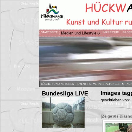
STARTSEITE
Medien und Lifestyle
IMPRESSUM
BILDE
BÜCHER UND AUTOREN
EVENTS U. VERANSTALTUNGEN
KUN
Bundesliga LIVE
Images tag
geschrieben von:
[Zeige als Diash