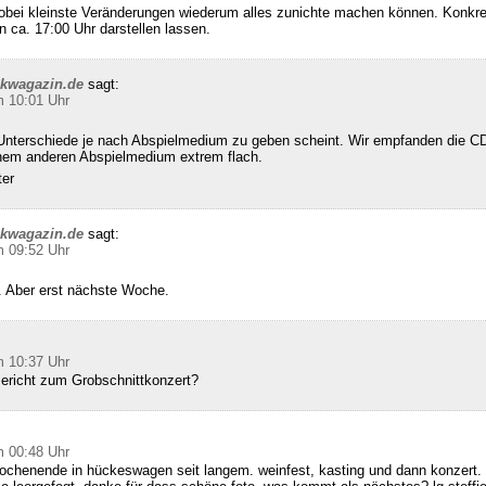
wobei kleinste Veränderungen wiederum alles zunichte machen können. Konkret
n ca. 17:00 Uhr darstellen lassen.
ckwagazin.de
sagt:
m 10:01 Uhr
Unterschiede je nach Abspielmedium zu geben scheint. Wir empfanden die CD
inem anderen Abspielmedium extrem flach.
ter
ckwagazin.de
sagt:
m 09:52 Uhr
 Aber erst nächste Woche.
m 10:37 Uhr
Bericht zum Grobschnittkonzert?
m 00:48 Uhr
ochenende in hückeswagen seit langem. weinfest, kasting und dann konzert. 