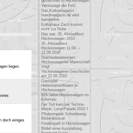
gezeichnet in Hückeswagen
Vernissage der FeG
Das Kulturmagazin
hueckwagazin.de wird
barrierefrei
Kulturhaus Zach kommt
nicht zur Ruhe
Das war: 35. Altstadtfest
Hückeswagen 2010
35. Altstadtfest
Hückeswagen 11.09. –
12.09.2010
Drachenbootrennen:
Hückeswagener Mannschaft
agen liegen.
siegt
Hückeswagener Geschichte
am 22.08.2010
Gastspiel
Hohnsteinertheater in
Hückeswagen
925 Jahre Hückeswagen im
annes
Eiltempo
Der Tod kam per Techno-
Musik: Love-Parade 2010 †
Pflanzenpark Scheideweg:
Blütenfestival
h doch einiges
Ferienspaß in Hückeswagen
Bilder einer Ausstellung:
Bernhard Guski