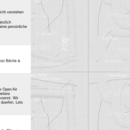
icht verstehen
änzlich
eine persönliche
post Bêché &
e Open Air
eitere
oennt. Wir
duerfen. Lets