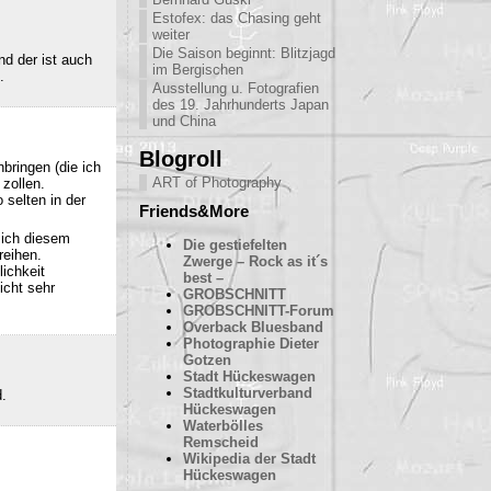
Estofex: das Chasing geht
weiter
Die Saison beginnt: Blitzjagd
nd der ist auch
im Bergischen
.
Ausstellung u. Fotografien
des 19. Jahrhunderts Japan
und China
Blogroll
bringen (die ich
ART of Photography
 zollen.
 selten in der
Friends&More
sich diesem
Die gestiefelten
reihen.
Zwerge – Rock as it´s
ichkeit
best –
icht sehr
GROBSCHNITT
GROBSCHNITT-Forum
Overback Bluesband
Photographie Dieter
Gotzen
Stadt Hückeswagen
Stadtkulturverband
d.
Hückeswagen
Waterbölles
Remscheid
Wikipedia der Stadt
Hückeswagen