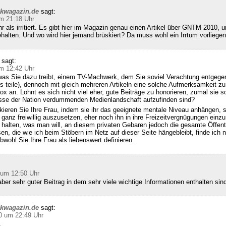
ckwagazin.de
sagt:
m 21:18 Uhr
hr als irritiert. Es gibt hier im Magazin genau einen Artikel über GNTM 2010, u
halten. Und wo wird hier jemand brüskiert? Da muss wohl ein Irrtum vorliegen
sagt:
m 12:42 Uhr
was Sie dazu treibt, einem TV-Machwerk, dem Sie soviel Verachtung entgegen
s teile), dennoch mit gleich mehreren Artikeln eine solche Aufmerksamkeit zu
x an. Lohnt es sich nicht viel eher, gute Beiträge zu honorieren, zumal sie so
se der Nation verdummenden Medienlandschaft aufzufinden sind?
kieren Sie Ihre Frau, indem sie ihr das geeignete mentale Niveau anhängen, 
 ganz freiwillig auszusetzen, eher noch ihn in ihre Freizeitvergnügungen einzu
alten, was man will, an diesem privaten Gebaren jedoch die gesamte Öffentl
sen, die wie ich beim Stöbern im Netz auf dieser Seite hängebleibt, finde ich n
bwohl Sie Ihre Frau als liebenswert definieren.
 um 12:50 Uhr
ber sehr guter Beitrag in dem sehr viele wichtige Informationen enthalten sin
ckwagazin.de
sagt:
0 um 22:49 Uhr
,