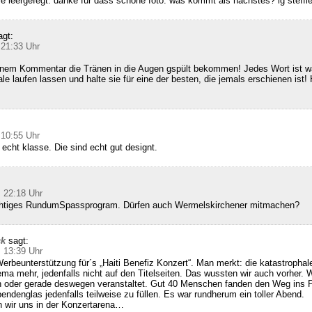
ie leergefegt. danke für dass schöne foto. was kommt als nächstes? lg steffi
agt:
 21:33 Uhr
inem Kommentar die Tränen in die Augen gspült bekommen! Jedes Wort ist wa
le laufen lassen und halte sie für eine der besten, die jemals erschienen ist! 
 10:55 Uhr
 echt klasse. Die sind echt gut designt.
 22:18 Uhr
richtiges RundumSpassprogram. Dürfen auch Wermelskirchener mitmachen?
ck
sagt:
 13:39 Uhr
erbeunterstützung für´s „Haiti Benefiz Konzert“. Man merkt: die katastrophale
hema mehr, jedenfalls nicht auf den Titelseiten. Das wussten wir auch vorher. 
 oder gerade deswegen veranstaltet. Gut 40 Menschen fanden den Weg ins
endenglas jedenfalls teilweise zu füllen. Es war rundherum ein toller Abend.
 wir uns in der Konzertarena…