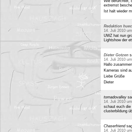
Wie befürchtet, 
extremst beschei
Ist halt wieder
Redaktion hue
14. Juli 2010 um
UWZ hat nun groß
Lightshow der et
Dieter Gotzen
s
14. Juli 2010 um
Hallo zusammen
Kameras sind auf
Liebe Grüße
Dieter
tornadovalley
sa
14. Juli 2010 um
schaut euch die 
clusterbildung ü
Chaserfriend
sag
14. Juli 2010 um