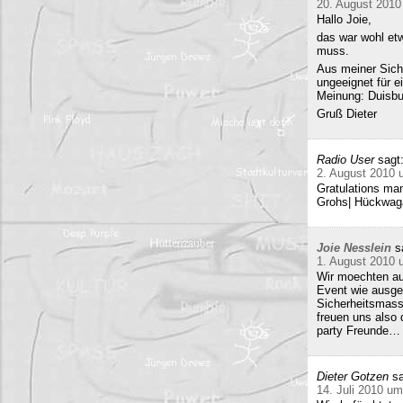
20. August 2010
Hallo Joie,
das war wohl etw
muss.
Aus meiner Sicht
ungeeignet für e
Meinung: Duisbur
Gruß Dieter
Radio User
sagt
2. August 2010 
Gratulations man
Grohs| Hückwaga
Joie Nesslein
s
1. August 2010 
Wir moechten au
Event wie ausge
Sicherheitsmass
freuen uns also
party Freunde… w
Dieter Gotzen
sa
14. Juli 2010 um