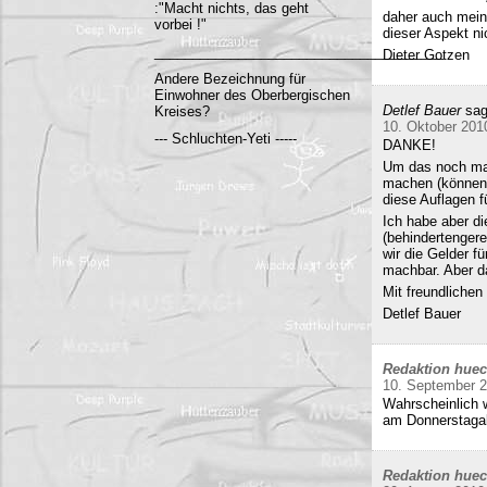
:"Macht nichts, das geht
daher auch mein
vorbei !"
dieser Aspekt ni
______________________________________
Dieter Gotzen
Andere Bezeichnung für
Einwohner des Oberbergischen
Detlef Bauer
sag
Kreises?
10. Oktober 201
--- Schluchten-Yeti -----
DANKE!
Um das noch mal 
machen (können)
diese Auflagen 
Ich habe aber di
(behindertenger
wir die Gelder f
machbar. Aber da
Mit freundliche
Detlef Bauer
Redaktion hue
10. September 
Wahrscheinlich w
am Donnerstag
Redaktion hue