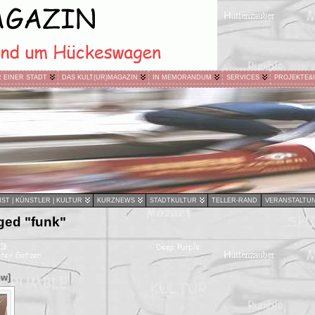
R EINER STADT
DAS KULT(UR)MAGAZIN
IN MEMORANDUM
SERVICES
PROJEKTE&
ST | KÜNSTLER | KULTUR
KURZNEWS
STADTKULTUR
TELLER-RAND
VERANSTALTU
ged "funk"
ow]