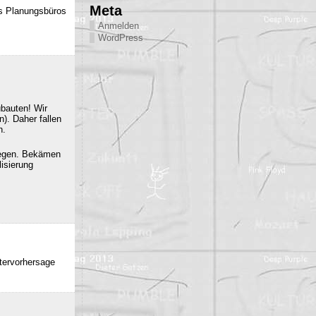
Meta
es Planungsbüros
Anmelden
WordPress
ubauten! Wir
). Daher fallen
n.
iegen. Bekämen
isierung
ttervorhersage