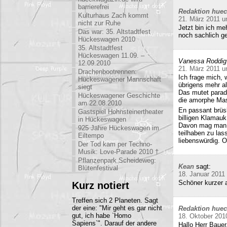
barrierefrei
Redaktion hue
Kulturhaus Zach kommt
21. März 2011 u
nicht zur Ruhe
Jetzt bin ich me
Das war: 35. Altstadtfest
noch sachlich ge
Hückeswagen 2010
35. Altstadtfest
Hückeswagen 11.09. –
Vanessa Roddig
12.09.2010
21. März 2011 u
Drachenbootrennen:
Ich frage mich, 
Hückeswagener Mannschaft
übrigens mehr al
siegt
Das mutet parado
Hückeswagener Geschichte
die amorphe Mas
am 22.08.2010
En passant brüs
Gastspiel Hohnsteinertheater
billigen Klamauk
in Hückeswagen
Davon mag man h
925 Jahre Hückeswagen im
teilhaben zu las
Eiltempo
liebenswürdig. O
Der Tod kam per Techno-
Musik: Love-Parade 2010 †
Pflanzenpark Scheideweg:
Kean
sagt:
Blütenfestival
18. Januar 2011
Schöner kurzer a
Kurz notiert
Treffen sich 2 Planeten. Sagt
der eine: "Mir geht es gar nicht
Redaktion hue
gut, ich habe `Homo
18. Oktober 201
Sapiens`". Darauf der andere
Hallo Herr Bauer