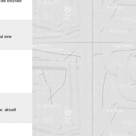
die Blitzrate
al eine
e. aktuell