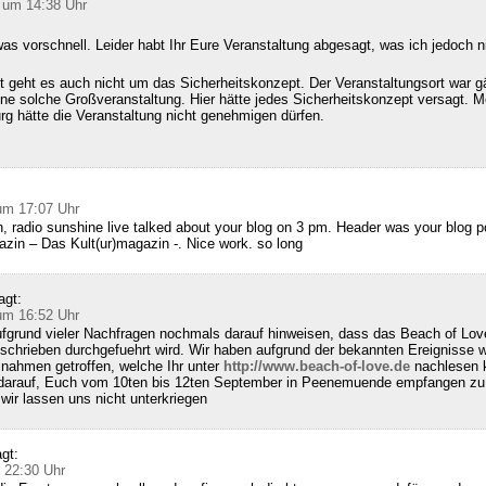
 um 14:38 Uhr
as vorschnell. Leider habt Ihr Eure Veranstaltung abgesagt, was ich jedoch n
 geht es auch nicht um das Sicherheitskonzept. Der Veranstaltungsort war g
ine solche Großveranstaltung. Hier hätte jedes Sicherheitskonzept versagt. M
g hätte die Veranstaltung nicht genehmigen dürfen.
:
um 17:07 Uhr
, radio sunshine live talked about your blog on 3 pm. Header was your blog 
zin – Das Kult(ur)magazin -. Nice work. so long
agt:
um 16:52 Uhr
fgrund vieler Nachfragen nochmals darauf hinweisen, dass das Beach of Lov
schrieben durchgefuehrt wird. Wir haben aufgrund der bekannten Ereignisse w
nahmen getroffen, welche Ihr unter
http://www.beach-of-love.de
nachlesen k
 darauf, Euch vom 10ten bis 12ten September in Peenemuende empfangen zu 
ir lassen uns nicht unterkriegen
gt:
 22:30 Uhr