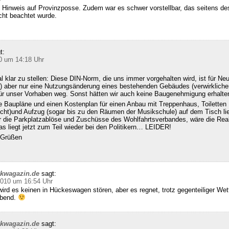
 Hinweis auf Provinzposse. Zudem war es schwer vorstellbar, das seitens d
cht beachtet wurde.
t:
0 um 14:18 Uhr
klar zu stellen: Diese DIN-Norm, die uns immer vorgehalten wird, ist für Ne
 aber nur eine Nutzungsänderung eines bestehenden Gebäudes (verwirklichen
für unser Vorhaben weg. Sonst hätten wir auch keine Baugenehmigung erhalte
e Baupläne und einen Kostenplan für einen Anbau mit Treppenhaus, Toiletten
echt)und Aufzug (sogar bis zu den Räumen der Musikschule) auf dem Tisch l
ür die Parkplatzablöse und Zuschüsse des Wohlfahrtsverbandes, wäre die Real
s liegt jetzt zum Teil wieder bei den Politikern… LEIDER!
n Grüßen
ckwagazin.de
sagt:
2010 um 16:54 Uhr
ird es keinen in Hückeswagen stören, aber es regnet, trotz gegenteiliger We
abend.
ckwagazin.de
sagt: