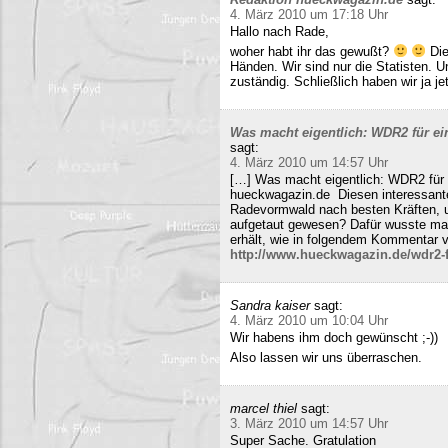
4. März 2010 um 17:18 Uhr
Hallo nach Rade,
woher habt ihr das gewußt?
Die
Händen. Wir sind nur die Statisten. 
zuständig. Schließlich haben wir ja j
Was macht eigentlich: WDR2 für ein
sagt:
4. März 2010 um 14:57 Uhr
[…] Was macht eigentlich: WDR2 für 
hueckwagazin.de Diesen interessante
Radevormwald nach besten Kräften, un
aufgetaut gewesen? Dafür wusste m
erhält, wie in folgendem Kommentar v
http://www.hueckwagazin.de/wdr2-fu
Sandra kaiser
sagt:
4. März 2010 um 10:04 Uhr
Wir habens ihm doch gewünscht ;-))
Also lassen wir uns überraschen.
marcel thiel
sagt:
3. März 2010 um 14:57 Uhr
Super Sache. Gratulation