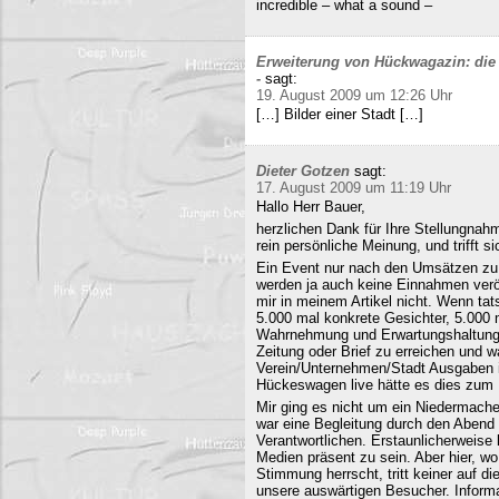
incredible – what a sound –
Erweiterung von Hückwagazin: die 
-
sagt:
19. August 2009 um 12:26 Uhr
[…] Bilder einer Stadt […]
Dieter Gotzen
sagt:
17. August 2009 um 11:19 Uhr
Hallo Herr Bauer,
herzlichen Dank für Ihre Stellungnahm
rein persönliche Meinung, und trifft s
Ein Event nur nach den Umsätzen zu b
werden ja auch keine Einnahmen veröf
mir in meinem Artikel nicht. Wenn ta
5.000 mal konkrete Gesichter, 5.000 
Wahrnehmung und Erwartungshaltung. 
Zeitung oder Brief zu erreichen und
Verein/Unternehmen/Stadt Ausgaben i
Hückeswagen live hätte es dies zum N
Mir ging es nicht um ein Niedermache
war eine Begleitung durch den Abend 
Verantwortlichen. Erstaunlicherweise 
Medien präsent zu sein. Aber hier, 
Stimmung herrscht, tritt keiner auf 
unsere auswärtigen Besucher. Informa