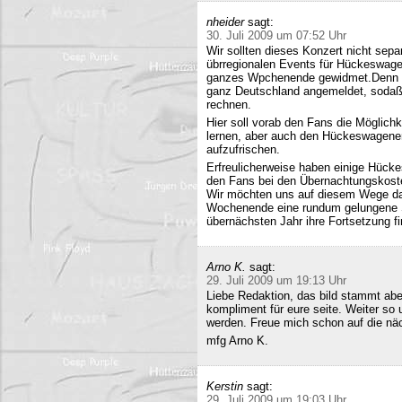
nheider
sagt:
30. Juli 2009 um 07:52 Uhr
Wir sollten dieses Konzert nicht sepa
übrregionalen Events für Hückeswagen
ganzes Wpchenende gewidmet.Denn se
ganz Deutschland angemeldet, sodaß 
rechnen.
Hier soll vorab den Fans die Möglich
lernen, aber auch den Hückeswagener
aufzufrischen.
Erfreulicherweise haben einige Hücke
den Fans bei den Übernachtungskost
Wir möchten uns auf diesem Wege da
Wochenende eine rundum gelungene Sa
übernächsten Jahr ihre Fortsetzung fi
Arno K.
sagt:
29. Juli 2009 um 19:13 Uhr
Liebe Redaktion, das bild stammt a
kompliment für eure seite. Weiter so
werden. Freue mich schon auf die nä
mfg Arno K.
Kerstin
sagt:
29. Juli 2009 um 19:03 Uhr