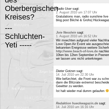
Oberbergischen
Radio User
sagt:
2. August 2010 um 17:07 Uhr
Kreises?
Gratulations man, radio sunshine liv
blog post Bêché & Grohs| Hückwagazi
---
Joie Nesslein
sagt:
Schluchten-
1. August 2010 um 16:52 Uhr
Wir moechten aufgrund vieler Nachfr
Yeti -----
Love Open Air Event wie ausgeschrieb
bekannten Ereignisse weitere Sicherh
http://www.beach-of-love.de
nachles
10ten bis 12ten September in Peene
wir lassen uns nicht unterkriegen
Dieter Gotzen
sagt:
14. Juli 2010 um 22:30 Uhr
Wie befürchtet, die Front war zu schne
dann die Blitzrate extremst bescheide
Gewitter zu werden.
Ist halt wieder mal dumm gelaufen
Redaktion hueckwagazin.de
sagt:
14. Juli 2010 um 16:16 Uhr