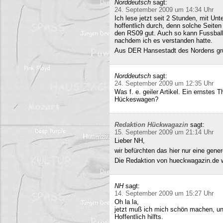
Norddeutsch
sagt:
24. September 2009 um 14:34 Uhr
Ich lese jetzt seit 2 Stunden, mit Un
hoffentlich durch, denn solche Seiten 
den RS09 gut. Auch so kann Fussball 
nachdem ich es verstanden hatte.
Aus DER Hansestadt des Nordens gr
Norddeutsch
sagt:
24. September 2009 um 12:35 Uhr
Was f. e. geiler Artikel. Ein ernstes
Hückeswagen?
Redaktion Hückwagazin
sagt:
15. September 2009 um 21:14 Uhr
Lieber NH,
wir befürchten das hier nur eine gene
Die Redaktion von hueckwagazin.de 
NH
sagt:
14. September 2009 um 15:27 Uhr
Oh la la,
jetzt muß ich mich schön machen, un
Hoffentlich hilfts.