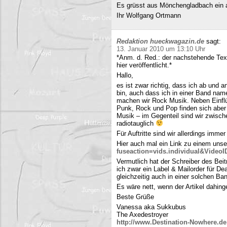
Es grüsst aus Mönchengladbach ein 
Ihr Wolfgang Ortmann
Redaktion hueckwagazin.de
sagt:
13. Januar 2010 um 13:10 Uhr
*Anm. d. Red.: der nachstehende Tex
hier veröffentlicht.*
Hallo,
es ist zwar richtig, dass ich ab und
bin, auch dass ich in einer Band name
machen wir Rock Musik. Neben Einfl
Punk, Rock und Pop finden sich aber 
Musik – im Gegenteil sind wir zwisch
radiotauglich
Für Auftritte sind wir allerdings imme
Hier auch mal ein Link zu einem uns
fuseaction=vids.individual&Video
Vermutlich hat der Schreiber des Be
ich zwar ein Label & Mailorder für De
gleichzeitig auch in einer solchen Ba
Es wäre nett, wenn der Artikel dahing
Beste Grüße
Vanessa aka Sukkubus
The Axedestroyer
http://www.Destination-Nowhere.de