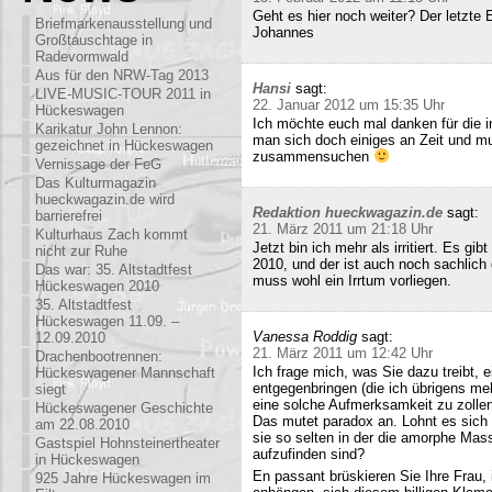
Geht es hier noch weiter? Der letzte
Briefmarkenausstellung und
Johannes
Großtauschtage in
Radevormwald
Aus für den NRW-Tag 2013
Hansi
sagt:
LIVE-MUSIC-TOUR 2011 in
22. Januar 2012 um 15:35 Uhr
Hückeswagen
Ich möchte euch mal danken für die i
Karikatur John Lennon:
man sich doch einiges an Zeit und m
gezeichnet in Hückeswagen
zusammensuchen
Vernissage der FeG
Das Kulturmagazin
hueckwagazin.de wird
Redaktion hueckwagazin.de
sagt:
barrierefrei
21. März 2011 um 21:18 Uhr
Kulturhaus Zach kommt
Jetzt bin ich mehr als irritiert. Es g
nicht zur Ruhe
2010, und der ist auch noch sachlich
Das war: 35. Altstadtfest
muss wohl ein Irrtum vorliegen.
Hückeswagen 2010
35. Altstadtfest
Hückeswagen 11.09. –
Vanessa Roddig
sagt:
12.09.2010
21. März 2011 um 12:42 Uhr
Drachenbootrennen:
Ich frage mich, was Sie dazu treibt
Hückeswagener Mannschaft
entgegenbringen (die ich übrigens meh
siegt
eine solche Aufmerksamkeit zu zollen
Hückeswagener Geschichte
Das mutet paradox an. Lohnt es sich n
am 22.08.2010
sie so selten in der die amorphe Ma
Gastspiel Hohnsteinertheater
aufzufinden sind?
in Hückeswagen
En passant brüskieren Sie Ihre Frau,
925 Jahre Hückeswagen im