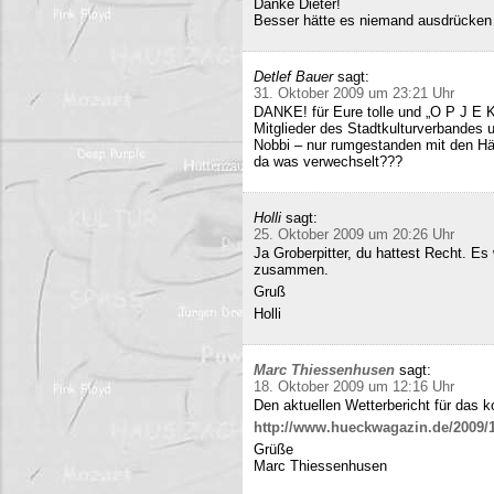
Danke Dieter!
Besser hätte es niemand ausdrücken
Detlef Bauer
sagt:
31. Oktober 2009 um 23:21 Uhr
DANKE! für Eure tolle und „O P J E K
Mitglieder des Stadtkulturverbandes 
Nobbi – nur rumgestanden mit den Hä
da was verwechselt???
Holli
sagt:
25. Oktober 2009 um 20:26 Uhr
Ja Groberpitter, du hattest Recht. E
zusammen.
Gruß
Holli
Marc Thiessenhusen
sagt:
18. Oktober 2009 um 12:16 Uhr
Den aktuellen Wetterbericht für das 
http://www.hueckwagazin.de/2009/10
Grüße
Marc Thiessenhusen