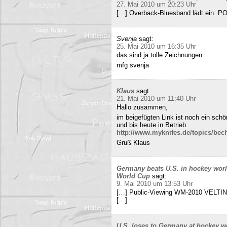
27. Mai 2010 um 20:23 Uhr
[…] Overback-Bluesband lädt ein: P
Svenja
sagt:
25. Mai 2010 um 16:35 Uhr
das sind ja tolle Zeichnungen
mfg svenja
Klaus
sagt:
21. Mai 2010 um 11:40 Uhr
Hallo zusammen,
im beigefügten Link ist noch ein sch
und bis heute in Betrieb.
http://www.myknifes.de/topics/bec
Gruß Klaus
Germany beats U.S. in hockey worl
World Cup
sagt:
9. Mai 2010 um 13:53 Uhr
[…] Public-Viewing WM-2010 VELTINS
[…]
U.S. loses to Germany at hockey w