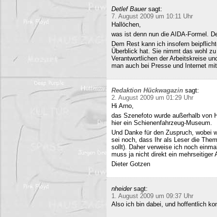
Detlef Bauer
sagt:
7. August 2009 um 10:11 Uhr
Hallöchen,
was ist denn nun die AIDA-Formel. Der
Dem Rest kann ich insofern beipflich
Überblick hat. Sie nimmt das wohl zu 
Verantwortlichen der Arbeitskreise un
man auch bei Presse und Internet mit
Redaktion Hückwagazin
sagt:
2. August 2009 um 01:29 Uhr
Hi Arno,
das Szenefoto wurde außerhalb von H
hier ein Schienenfahrzeug-Museum.
Und Danke für den Zuspruch, wobei w
sei noch, dass Ihr als Leser die The
sollt). Daher verweise ich noch einma
muss ja nicht direkt ein mehrseitiger A
Dieter Gotzen
nheider
sagt:
1. August 2009 um 09:37 Uhr
Also ich bin dabei, und hoffentlich 