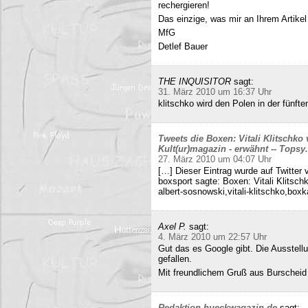
rechergieren!
Das einzige, was mir an Ihrem Artikel
MfG
Detlef Bauer
THE INQUISITOR
sagt:
31. März 2010 um 16:37 Uhr
klitschko wird den Polen in der fünft
Tweets die Boxen: Vitali Klitschko
Kult(ur)magazin - erwähnt -- Tops
27. März 2010 um 04:07 Uhr
[…] Dieser Eintrag wurde auf Twitter 
boxsport sagte: Boxen: Vitali Klitsc
albert-sosnowski,vitali-klitschko,b
Axel P.
sagt:
4. März 2010 um 22:57 Uhr
Gut das es Google gibt. Die Ausstell
gefallen.
Mit freundlichem Gruß aus Burscheid
Redaktion hueckwagazin.de
sagt: