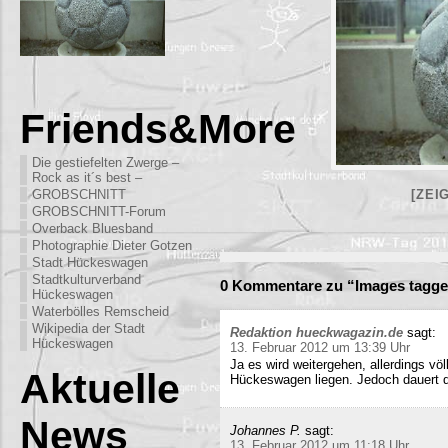
Friends&More
Die gestiefelten Zwerge –
Rock as it´s best –
GROBSCHNITT
[ZEI
GROBSCHNITT-Forum
Overback Bluesband
Photographie Dieter Gotzen
Stadt Hückeswagen
Stadtkulturverband
0 Kommentare zu “Images tagged
Hückeswagen
Waterbölles Remscheid
Wikipedia der Stadt
Redaktion hueckwagazin.de
sagt:
Hückeswagen
13. Februar 2012 um 13:39 Uhr
Ja es wird weitergehen, allerdings völ
Aktuelle
Hückeswagen liegen. Jedoch dauert di
News
Johannes P.
sagt:
13. Februar 2012 um 11:18 Uhr