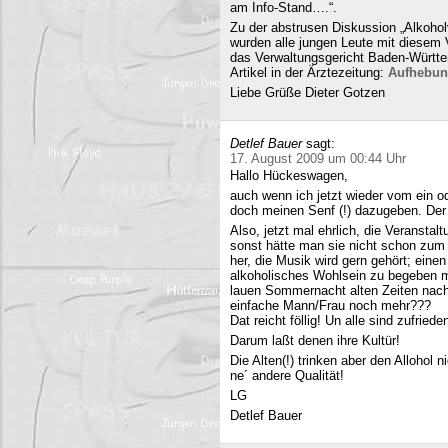
am Info-Stand….“.
Zu der abstrusen Diskussion „Alkohol
wurden alle jungen Leute mit diesem
das Verwaltungsgericht Baden-Württe
Artikel in der Ärztezeitung:
Aufhebun
Liebe Grüße Dieter Gotzen
Detlef Bauer
sagt:
17. August 2009 um 00:44 Uhr
Hallo Hückeswagen,
auch wenn ich jetzt wieder vom ein o
doch meinen Senf (!) dazugeben. Der A
Also, jetzt mal ehrlich, die Veranstalt
sonst hätte man sie nicht schon zum 
her, die Musik wird gern gehört; eine
alkoholisches Wohlsein zu begeben mi
lauen Sommernacht alten Zeiten nac
einfache Mann/Frau noch mehr???
Dat reicht föllig! Un alle sind zufriede
Darum laßt denen ihre Kultür!
Die Alten(!) trinken aber den Allohol 
ne´ andere Qualität!
LG
Detlef Bauer