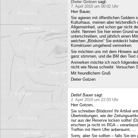
Dieter Gotzen
sagt:
7. April 2010 um 00:02 Uhr
Herr Bauer,
Sie agieren mit öffentlichen Geldern 
Kulturhaus, meinen aber letztendlich
Allgemeinheit, und schon gar nicht d
steht. Nennen Sie hier einen Grund wa
unterschreiben, und jährlich einen Mi
welchen „Blödsinn“ Sie entdeckt habe
Korrekturen umgehend vermerken.
Sie möchten uns mit dem Hinweis auf 
ganz stimmen, und die BM den Text q
Anmerken möchte ich noch folgendes
nicht wie Nivea schreibt. Versuchen 
Mit freundlichem Gruß
Dieter Gotzen
Detlef Bauer
sagt:
2. April 2010 um 22:03 Uhr
Herr Gotzen,
Sie schreiben Blödsinn! Ihr Artikel 
Übertreibungen, wie der Zeitungsartik
nur aus der Reserve locken sollte! (D
erschien ja nicht im RGA – veranlasst
Treffen mit Herrn Ufer anberaumt…..
Sorry, aber Sie sollten – falls Sie ei