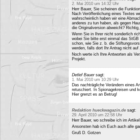
2. Mai 2010 um 14:32 Uhr
Herr Bauer, Sie scheinen die Funkti
Nach Veröffenlichung eines Textes wer
wahrscheinlich haben wir eine Abmac
anderes zu tun haben, als gegen Hau
die Originalversion abweicht? Richtig, 
Wenn Sie in Ihrer nicht sonderlich r
wobei Sie bitte erst einmal das StG
schon, wie Sie z. b. die Stiftungsvors
werden, falls dort Ihr Antrag nicht a
Noch werte ich Ihre Antworten als Verz
Projekt.
Detlef Bauer
sagt:
1. Mai 2010 um 10:29 Uhr
Das nachträgliche Verändern eines Art
retuschiert. In Spionagekreisen und k
Hier grenzt es an Betrug!
Redaktion hueckwagazin.de
sagt:
29. April 2010 um 22:58 Uhr
Herr Bauer, wo schreibe ich im Artike
Ansonsten hab ich Euch auch alle ganz
Gruß D. Gotzen