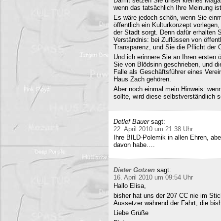
Damit setzen Sie unser kleines Maga
wenn das tatsächlich Ihre Meinung ist
Es wäre jedoch schön, wenn Sie einm
öffentlich ein Kulturkonzept vorlegen,
der Stadt sorgt. Denn dafür erhalten S
Verständnis: bei Zuflüssen von öffentl
Transparenz, und Sie die Pflicht der 
Und ich erinnere Sie an Ihren ersten
Sie von Blödsinn geschrieben, und di
Falle als Geschäftsführer eines Verei
Haus Zach gehören.
Aber noch einmal mein Hinweis: wenn i
sollte, wird diese selbstverständlich so
Detlef Bauer
sagt:
22. April 2010 um 21:38 Uhr
Ihre BILD-Polemik in allen Ehren, aber
davon habe….
Dieter Gotzen
sagt:
16. April 2010 um 09:54 Uhr
Hallo Elisa,
bisher hat uns der 207 CC nie im Stich
Aussetzer während der Fahrt, die bish
Liebe Grüße