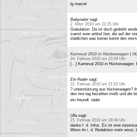
lg marcel
Babynator
sagt:
2. März 2010 um 22:25 Uhr
Gratulation. Da ist doch gedreht word
zuerst eure artikel hier, die auf der s
städtchen was keiner kennt den nrw-t
Karneval 2010 in Hückeswagen | Hü
24. Februar 2010 um 23:04 Uhr
[…] Karneval 2010 in Hückeswagen:
Ein Rader
sagt:
22. Februar 2010 um 21:02 Uhr
? unterstützung aus hückeswagen? ihr
den nrw tag bezahlen müßt und die b
ein freundl. rader
Ulla
sagt:
21. Februar 2010 um 18:49 Uhr
danke f. d. Infos. Es ist eine riesens
Wenn ihr i. d. Redaktion mehr wisst, b