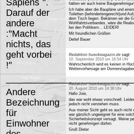
Sapiens`".
hätten wir auch keine Baugenehmigun
Ich habe aber die Baupläne und eine
Darauf der
Toiletten (behindertengerecht)und Au
dem Tisch liegen. Bekämen wir die G
andere
Wohlfahrtsverbandes, wäre die Realisi
bei den Politikern… LEIDER!
:"Macht
Mit freundlichen Grüßen
Detlef Bauer
nichts, das
geht vorbei
Redaktion hueckwagazin.de
sagt:
10. September 2010 um 16:54 Uhr
!"
Wahrscheinlich wird es keinen in Hück
Wettervorhersage am Donnerstagabe
_________________________
Redaktion hueckwagazin.de
sagt:
20. August 2010 um 14:38 Uhr
Andere
Hallo Joie,
Bezeichnung
das war wohl etwas vorschnell. Leide
jedoch nicht verstehen muss.
für
Aus meiner Sicht geht es auch nicht 
war gänzlich ungeeignet für eine solc
Sicherheitskonzept versagt. Meine pe
Einwohner
nicht genehmigen dürfen.
Gruß Dieter
des