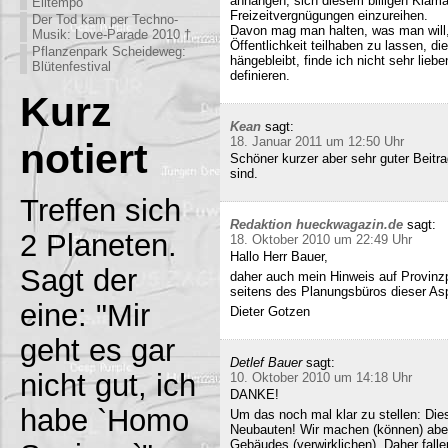
anhängen, sich diesem billigen Klamau
Eiltempo
Freizeitvergnügungen einzureihen.
Der Tod kam per Techno-
Davon mag man halten, was man will,
Musik: Love-Parade 2010 †
Öffentlichkeit teilhaben zu lassen, di
Pflanzenpark Scheideweg:
hängebleibt, finde ich nicht sehr lieb
Blütenfestival
definieren.
Kurz
Kean
sagt:
18. Januar 2011 um 12:50 Uhr
notiert
Schöner kurzer aber sehr guter Beitra
sind.
Treffen sich
Redaktion hueckwagazin.de
sagt:
2 Planeten.
18. Oktober 2010 um 22:49 Uhr
Hallo Herr Bauer,
Sagt der
daher auch mein Hinweis auf Provinz
seitens des Planungsbüros dieser Asp
eine: "Mir
Dieter Gotzen
geht es gar
Detlef Bauer
sagt:
nicht gut, ich
10. Oktober 2010 um 14:18 Uhr
DANKE!
habe `Homo
Um das noch mal klar zu stellen: Dies
Neubauten! Wir machen (können) abe
Gebäudes (verwirklichen). Daher fall