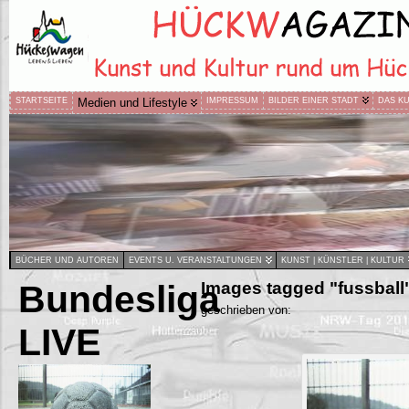
STARTSEITE
Medien und Lifestyle
IMPRESSUM
BILDER EINER STADT
DAS K
BÜCHER UND AUTOREN
EVENTS U. VERANSTALTUNGEN
KUNST | KÜNSTLER | KULTUR
Bundesliga
Images tagged "fussball
geschrieben von:
LIVE