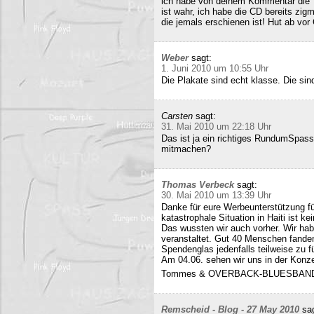
ich habe von deinem Kommentar die 
ist wahr, ich habe die CD bereits zigm
die jemals erschienen ist! Hut ab vor
Weber
sagt:
1. Juni 2010 um 10:55 Uhr
Die Plakate sind echt klasse. Die sin
Carsten
sagt:
31. Mai 2010 um 22:18 Uhr
Das ist ja ein richtiges RundumSpas
mitmachen?
Thomas Verbeck
sagt:
30. Mai 2010 um 13:39 Uhr
Danke für eure Werbeunterstützung für
katastrophale Situation in Haiti ist k
Das wussten wir auch vorher. Wir ha
veranstaltet. Gut 40 Menschen fand
Spendenglas jedenfalls teilweise zu f
Am 04.06. sehen wir uns in der Konz
Tommes & OVERBACK-BLUESBAN
Remscheid - Blog - 27 May 2010
sa