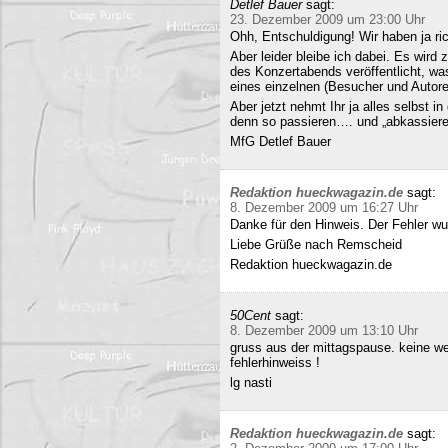
Detlef Bauer
sagt:
23. Dezember 2009 um 23:00 Uhr
Ohh, Entschuldigung! Wir haben ja ri
Aber leider bleibe ich dabei. Es wird
des Konzertabends veröffentlicht, was
eines einzelnen (Besucher und Autoren
Aber jetzt nehmt Ihr ja alles selbst 
denn so passieren…. und „abkassieren“
MfG Detlef Bauer
Redaktion hueckwagazin.de
sagt:
8. Dezember 2009 um 16:27 Uhr
Danke für den Hinweis. Der Fehler wur
Liebe Grüße nach Remscheid
Redaktion hueckwagazin.de
50Cent
sagt:
8. Dezember 2009 um 13:10 Uhr
gruss aus der mittagspause. keine we
fehlerhinweiss !
lg nasti
Redaktion hueckwagazin.de
sagt: