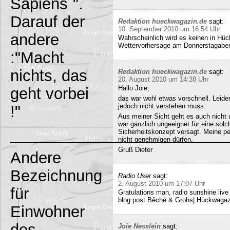
Sapiens`".
Darauf der
Redaktion hueckwagazin.de
sagt:
10. September 2010 um 16:54 Uhr
andere
Wahrscheinlich wird es keinen in Hück
Wettervorhersage am Donnerstagabe
:"Macht
nichts, das
Redaktion hueckwagazin.de
sagt:
20. August 2010 um 14:38 Uhr
Hallo Joie,
geht vorbei
das war wohl etwas vorschnell. Leide
jedoch nicht verstehen muss.
!"
Aus meiner Sicht geht es auch nicht 
war gänzlich ungeeignet für eine solc
_________________________
Sicherheitskonzept versagt. Meine pe
nicht genehmigen dürfen.
Gruß Dieter
Andere
Bezeichnung
Radio User
sagt:
2. August 2010 um 17:07 Uhr
für
Gratulations man, radio sunshine liv
blog post Bêché & Grohs| Hückwagazi
Einwohner
des
Joie Nesslein
sagt: