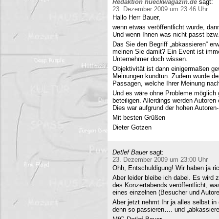
Redaktion hueckwagazin.de
sagt:
23. Dezember 2009 um 23:46 Uhr
Hallo Herr Bauer,
wenn etwas veröffentlicht wurde, dan
Und wenn Ihnen was nicht passt bzw
Das Sie den Begriff „abkassieren“ erwä
meinen Sie damit? Ein Event ist immer
Unternehmer doch wissen.
Objektivität ist dann einigermaßen g
Meinungen kundtun. Zudem wurde der 
Passagen, welche Ihrer Meinung nach 
Und es wäre ohne Probleme möglich g
beteiligen. Allerdings werden Autore
Dies war aufgrund der hohen Autoren
Mit besten Grüßen
Dieter Gotzen
Detlef Bauer
sagt:
23. Dezember 2009 um 23:00 Uhr
Ohh, Entschuldigung! Wir haben ja ri
Aber leider bleibe ich dabei. Es wird
des Konzertabends veröffentlicht, was
eines einzelnen (Besucher und Autoren
Aber jetzt nehmt Ihr ja alles selbst 
denn so passieren…. und „abkassieren“