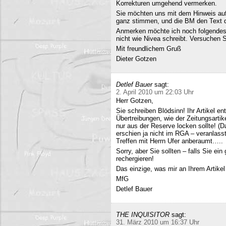
Korrekturen umgehend vermerken.
Sie möchten uns mit dem Hinweis auf 
ganz stimmen, und die BM den Text q
Anmerken möchte ich noch folgendes
nicht wie Nivea schreibt. Versuchen 
Mit freundlichem Gruß
Dieter Gotzen
Detlef Bauer
sagt:
2. April 2010 um 22:03 Uhr
Herr Gotzen,
Sie schreiben Blödsinn! Ihr Artikel 
Übertreibungen, wie der Zeitungsartik
nur aus der Reserve locken sollte! (D
erschien ja nicht im RGA – veranlasst
Treffen mit Herrn Ufer anberaumt…..
Sorry, aber Sie sollten – falls Sie ei
rechergieren!
Das einzige, was mir an Ihrem Artikel
MfG
Detlef Bauer
THE INQUISITOR
sagt:
31. März 2010 um 16:37 Uhr