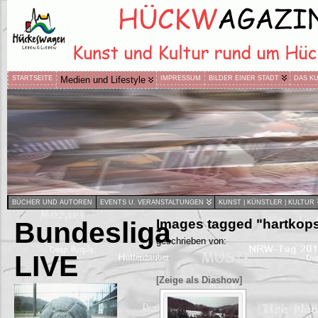
STARTSEITE
Medien und Lifestyle
IMPRESSUM
BILDER EINER STADT
DAS K
BÜCHER UND AUTOREN
EVENTS U. VERANSTALTUNGEN
KUNST | KÜNSTLER | KULTUR
Bundesliga
Images tagged "hartkop
geschrieben von:
LIVE
[Zeige als Diashow]