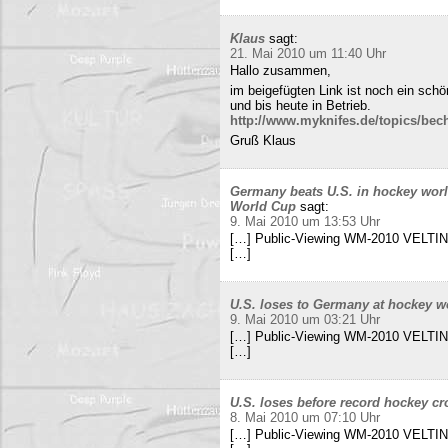
Klaus
sagt:
21. Mai 2010 um 11:40 Uhr
Hallo zusammen,
im beigefügten Link ist noch ein sch
und bis heute in Betrieb.
http://www.myknifes.de/topics/bec
Gruß Klaus
Germany beats U.S. in hockey worl
World Cup
sagt:
9. Mai 2010 um 13:53 Uhr
[…] Public-Viewing WM-2010 VELTINS
[…]
U.S. loses to Germany at hockey w
9. Mai 2010 um 03:21 Uhr
[…] Public-Viewing WM-2010 VELTINS
[…]
U.S. loses before record hockey cr
8. Mai 2010 um 07:10 Uhr
[…] Public-Viewing WM-2010 VELTINS