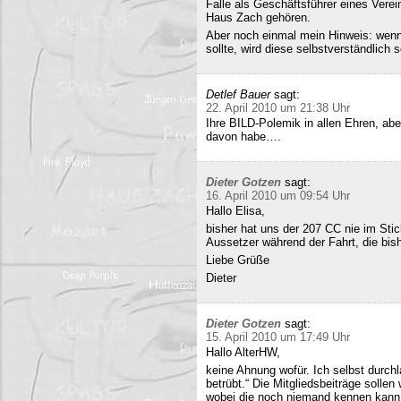
Falle als Geschäftsführer eines Verei
Haus Zach gehören.
Aber noch einmal mein Hinweis: wenn i
sollte, wird diese selbstverständlich so
Detlef Bauer
sagt:
22. April 2010 um 21:38 Uhr
Ihre BILD-Polemik in allen Ehren, aber
davon habe….
Dieter Gotzen
sagt:
16. April 2010 um 09:54 Uhr
Hallo Elisa,
bisher hat uns der 207 CC nie im Stich
Aussetzer während der Fahrt, die bish
Liebe Grüße
Dieter
Dieter Gotzen
sagt:
15. April 2010 um 17:49 Uhr
Hallo AlterHW,
keine Ahnung wofür. Ich selbst durc
betrübt.“ Die Mitgliedsbeiträge sollen
wobei die noch niemand kennen kann