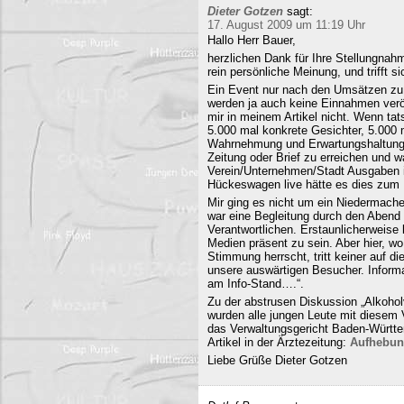
Dieter Gotzen
sagt:
17. August 2009 um 11:19 Uhr
Hallo Herr Bauer,
herzlichen Dank für Ihre Stellungnahm
rein persönliche Meinung, und trifft s
Ein Event nur nach den Umsätzen zu b
werden ja auch keine Einnahmen veröf
mir in meinem Artikel nicht. Wenn ta
5.000 mal konkrete Gesichter, 5.000 
Wahrnehmung und Erwartungshaltung. 
Zeitung oder Brief zu erreichen und
Verein/Unternehmen/Stadt Ausgaben i
Hückeswagen live hätte es dies zum N
Mir ging es nicht um ein Niedermache
war eine Begleitung durch den Abend 
Verantwortlichen. Erstaunlicherweise 
Medien präsent zu sein. Aber hier, 
Stimmung herrscht, tritt keiner auf 
unsere auswärtigen Besucher. Informa
am Info-Stand….“.
Zu der abstrusen Diskussion „Alkohol
wurden alle jungen Leute mit diesem
das Verwaltungsgericht Baden-Württe
Artikel in der Ärztezeitung:
Aufhebun
Liebe Grüße Dieter Gotzen