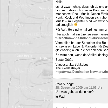
Hallo,
es ist zwar richtig, dass ich ab und
bin, auch dass ich in einer Band name
machen wir Rock Musik. Neben Einfl
Punk, Rock und Pop finden sich aber 
Musik – im Gegenteil sind wir zwisch
radiotauglich
Für Auftritte sind wir allerdings imme
Hier auch mal ein Link zu einem uns
fuseaction=vids.individual&Video
Vermutlich hat der Schreiber des Be
ich zwar ein Label & Mailorder für De
gleichzeitig auch in einer solchen Ba
Es wäre nett, wenn der Artikel dahing
Beste Grüße
Vanessa aka Sukkubus
The Axedestroyer
http://www.Destination-Nowhere.de
Paul S.
sagt:
28. Dezember 2009 um 11:03 Uhr
Um was geht es denn hier?
lg Paul