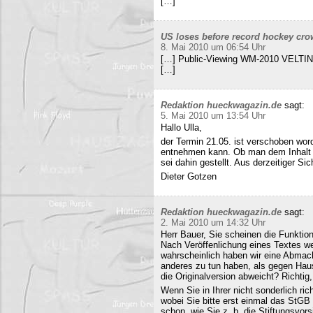
[…]
US loses before record hockey cro
8. Mai 2010 um 06:54 Uhr
[…] Public-Viewing WM-2010 VELTINS
[…]
Redaktion hueckwagazin.de
sagt:
5. Mai 2010 um 13:54 Uhr
Hallo Ulla,
der Termin 21.05. ist verschoben wor
entnehmen kann. Ob man dem Inhalt d
sei dahin gestellt. Aus derzeitiger Si
Dieter Gotzen
Redaktion hueckwagazin.de
sagt:
2. Mai 2010 um 14:32 Uhr
Herr Bauer, Sie scheinen die Funkti
Nach Veröffenlichung eines Textes wer
wahrscheinlich haben wir eine Abmac
anderes zu tun haben, als gegen Hau
die Originalversion abweicht? Richtig, 
Wenn Sie in Ihrer nicht sonderlich r
wobei Sie bitte erst einmal das StG
schon, wie Sie z. b. die Stiftungsvors