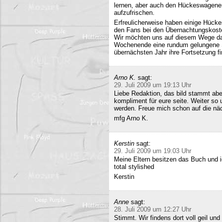
lernen, aber auch den Hückeswagener
aufzufrischen.
Erfreulicherweise haben einige Hücke
den Fans bei den Übernachtungskost
Wir möchten uns auf diesem Wege da
Wochenende eine rundum gelungene Sa
übernächsten Jahr ihre Fortsetzung fi
Arno K.
sagt:
29. Juli 2009 um 19:13 Uhr
Liebe Redaktion, das bild stammt a
kompliment für eure seite. Weiter so
werden. Freue mich schon auf die nä
mfg Arno K.
Kerstin
sagt:
29. Juli 2009 um 19:03 Uhr
Meine Eltern besitzen das Buch und 
total stylished
Kerstin
Anne
sagt:
28. Juli 2009 um 12:27 Uhr
Stimmt. Wir findens dort voll geil und 