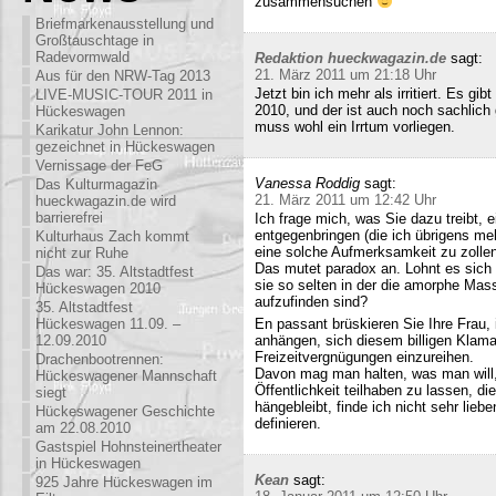
zusammensuchen
Briefmarkenausstellung und
Großtauschtage in
Radevormwald
Redaktion hueckwagazin.de
sagt:
21. März 2011 um 21:18 Uhr
Aus für den NRW-Tag 2013
Jetzt bin ich mehr als irritiert. Es g
LIVE-MUSIC-TOUR 2011 in
2010, und der ist auch noch sachlich
Hückeswagen
muss wohl ein Irrtum vorliegen.
Karikatur John Lennon:
gezeichnet in Hückeswagen
Vernissage der FeG
Vanessa Roddig
sagt:
Das Kulturmagazin
21. März 2011 um 12:42 Uhr
hueckwagazin.de wird
barrierefrei
Ich frage mich, was Sie dazu treibt
entgegenbringen (die ich übrigens meh
Kulturhaus Zach kommt
eine solche Aufmerksamkeit zu zollen
nicht zur Ruhe
Das mutet paradox an. Lohnt es sich n
Das war: 35. Altstadtfest
sie so selten in der die amorphe Ma
Hückeswagen 2010
aufzufinden sind?
35. Altstadtfest
Hückeswagen 11.09. –
En passant brüskieren Sie Ihre Frau,
12.09.2010
anhängen, sich diesem billigen Klamau
Freizeitvergnügungen einzureihen.
Drachenbootrennen:
Davon mag man halten, was man will,
Hückeswagener Mannschaft
Öffentlichkeit teilhaben zu lassen, di
siegt
hängebleibt, finde ich nicht sehr lieb
Hückeswagener Geschichte
definieren.
am 22.08.2010
Gastspiel Hohnsteinertheater
in Hückeswagen
Kean
sagt:
925 Jahre Hückeswagen im