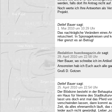
werden, falls dort Ihr Antrag nicht a
Noch werte ich Ihre Antworten als Verz
Projekt.
Detlef Bauer
sagt:
1. Mai 2010 um 10:29 Uhr
Das nachträgliche Verändern eines Art
retuschiert. In Spionagekreisen und k
Hier grenzt es an Betrug!
Redaktion hueckwagazin.de
sagt:
29. April 2010 um 22:58 Uhr
Herr Bauer, wo schreibe ich im Artike
Ansonsten hab ich Euch auch alle ganz
Gruß D. Gotzen
Detlef Bauer
sagt:
25. April 2010 um 22:54 Uhr
Der Blödsinn besteht in der Behauptu
ein Haus für Vereine des Stadtkultur
lasst uns doch erst mal das Pferd vo
verschwinden lassen, dann kommt auc
Zeit, da alles ehrenamtlich läuft, das
leider auch nicht gewürdigt. Lieber 