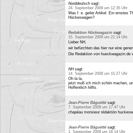
Norddeutsch
sagt:
24. September 2009 um 12:35 Uhr
Was f. e. geiler Artikel. Ein ernstes
Hückeswagen?
Redaktion Hückwagazin
sagt:
15. September 2009 um 21:14 Uhr
Lieber NH,
wir befürchten das hier nur eine gene
Die Redaktion von hueckwagazin.de 
NH
sagt:
14. September 2009 um 15:27 Uhr
Oh la la,
jetzt muß ich mich schön machen, un
Hoffentlich hilfts.
Jean-Pierre Bâguétté
sagt:
7. September 2009 um 17:47 Uhr
chapéau monsieur rédaktión huckeswa
Jean-Pierre Bâguétté
sagt:
1. September 2009 um 16:14 Uhr