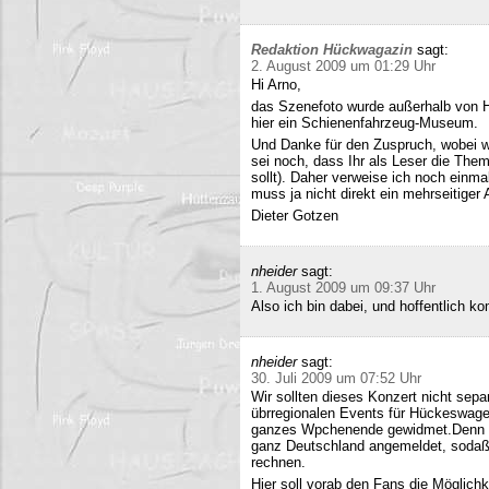
Redaktion Hückwagazin
sagt:
2. August 2009 um 01:29 Uhr
Hi Arno,
das Szenefoto wurde außerhalb von H
hier ein Schienenfahrzeug-Museum.
Und Danke für den Zuspruch, wobei w
sei noch, dass Ihr als Leser die The
sollt). Daher verweise ich noch einma
muss ja nicht direkt ein mehrseitiger A
Dieter Gotzen
nheider
sagt:
1. August 2009 um 09:37 Uhr
Also ich bin dabei, und hoffentlich 
nheider
sagt:
30. Juli 2009 um 07:52 Uhr
Wir sollten dieses Konzert nicht sepa
übrregionalen Events für Hückeswagen
ganzes Wpchenende gewidmet.Denn se
ganz Deutschland angemeldet, sodaß 
rechnen.
Hier soll vorab den Fans die Möglich