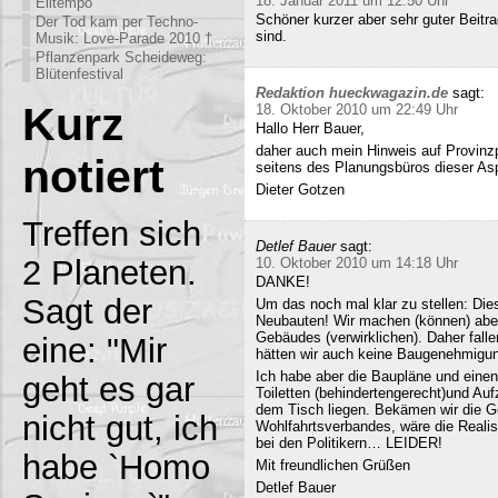
18. Januar 2011 um 12:50 Uhr
Eiltempo
Schöner kurzer aber sehr guter Beitra
Der Tod kam per Techno-
sind.
Musik: Love-Parade 2010 †
Pflanzenpark Scheideweg:
Blütenfestival
Redaktion hueckwagazin.de
sagt:
Kurz
18. Oktober 2010 um 22:49 Uhr
Hallo Herr Bauer,
daher auch mein Hinweis auf Provinz
notiert
seitens des Planungsbüros dieser Asp
Dieter Gotzen
Treffen sich
Detlef Bauer
sagt:
2 Planeten.
10. Oktober 2010 um 14:18 Uhr
DANKE!
Sagt der
Um das noch mal klar zu stellen: Dies
Neubauten! Wir machen (können) abe
Gebäudes (verwirklichen). Daher fall
eine: "Mir
hätten wir auch keine Baugenehmigun
Ich habe aber die Baupläne und eine
geht es gar
Toiletten (behindertengerecht)und Au
dem Tisch liegen. Bekämen wir die G
nicht gut, ich
Wohlfahrtsverbandes, wäre die Realisi
bei den Politikern… LEIDER!
habe `Homo
Mit freundlichen Grüßen
Detlef Bauer