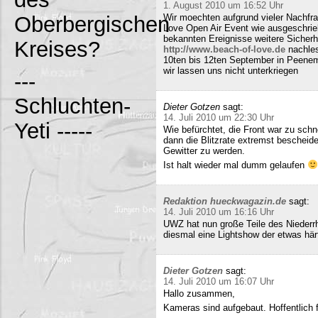
1. August 2010 um 16:52 Uhr
Oberbergischen
Wir moechten aufgrund vieler Nachfr
Love Open Air Event wie ausgeschrieb
bekannten Ereignisse weitere Sicherh
Kreises?
http://www.beach-of-love.de
nachles
10ten bis 12ten September in Peene
wir lassen uns nicht unterkriegen
---
Schluchten-
Dieter Gotzen
sagt:
14. Juli 2010 um 22:30 Uhr
Yeti -----
Wie befürchtet, die Front war zu schne
dann die Blitzrate extremst bescheide
Gewitter zu werden.
Ist halt wieder mal dumm gelaufen
Redaktion hueckwagazin.de
sagt:
14. Juli 2010 um 16:16 Uhr
UWZ hat nun große Teile des Niederrhe
diesmal eine Lightshow der etwas härt
Dieter Gotzen
sagt:
14. Juli 2010 um 16:07 Uhr
Hallo zusammen,
Kameras sind aufgebaut. Hoffentlich f