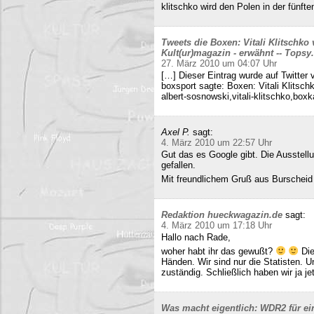
klitschko wird den Polen in der fünft
Tweets die Boxen: Vitali Klitschko
Kult(ur)magazin - erwähnt -- Tops
27. März 2010 um 04:07 Uhr
[…] Dieser Eintrag wurde auf Twitter 
boxsport sagte: Boxen: Vitali Klitsc
albert-sosnowski,vitali-klitschko,b
Axel P.
sagt:
4. März 2010 um 22:57 Uhr
Gut das es Google gibt. Die Ausstell
gefallen.
Mit freundlichem Gruß aus Burscheid
Redaktion hueckwagazin.de
sagt:
4. März 2010 um 17:18 Uhr
Hallo nach Rade,
woher habt ihr das gewußt?
Die
Händen. Wir sind nur die Statisten. 
zuständig. Schließlich haben wir ja j
Was macht eigentlich: WDR2 für ein