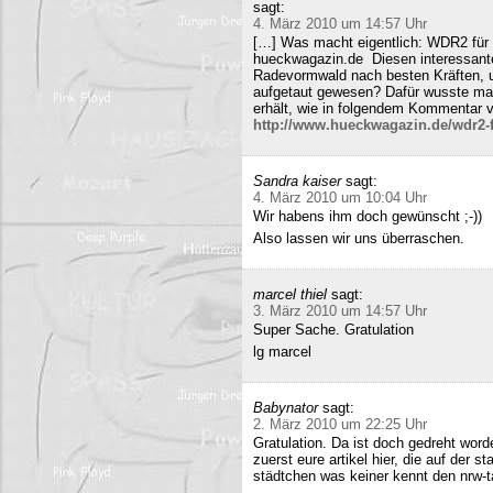
sagt:
4. März 2010 um 14:57 Uhr
[…] Was macht eigentlich: WDR2 für 
hueckwagazin.de Diesen interessante
Radevormwald nach besten Kräften, un
aufgetaut gewesen? Dafür wusste m
erhält, wie in folgendem Kommentar v
http://www.hueckwagazin.de/wdr2-fu
Sandra kaiser
sagt:
4. März 2010 um 10:04 Uhr
Wir habens ihm doch gewünscht ;-))
Also lassen wir uns überraschen.
marcel thiel
sagt:
3. März 2010 um 14:57 Uhr
Super Sache. Gratulation
lg marcel
Babynator
sagt:
2. März 2010 um 22:25 Uhr
Gratulation. Da ist doch gedreht word
zuerst eure artikel hier, die auf der s
städtchen was keiner kennt den nrw-t