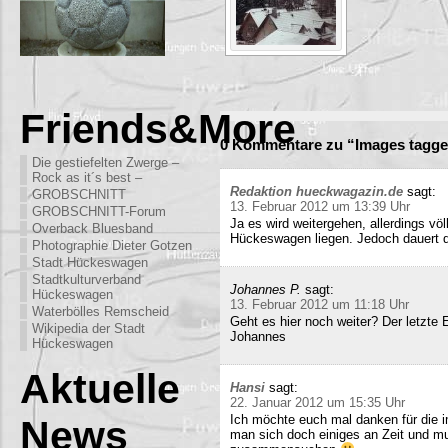
Friends&More
0 Kommentare zu “Images tagge
Die gestiefelten Zwerge –
Rock as it´s best –
Redaktion hueckwagazin.de
sagt:
GROBSCHNITT
13. Februar 2012 um 13:39 Uhr
GROBSCHNITT-Forum
Ja es wird weitergehen, allerdings völ
Overback Bluesband
Hückeswagen liegen. Jedoch dauert di
Photographie Dieter Gotzen
Stadt Hückeswagen
Stadtkulturverband
Johannes P.
sagt:
Hückeswagen
13. Februar 2012 um 11:18 Uhr
Waterbölles Remscheid
Geht es hier noch weiter? Der letzte
Wikipedia der Stadt
Johannes
Hückeswagen
Aktuelle
Hansi
sagt:
22. Januar 2012 um 15:35 Uhr
Ich möchte euch mal danken für die i
News
man sich doch einiges an Zeit und m