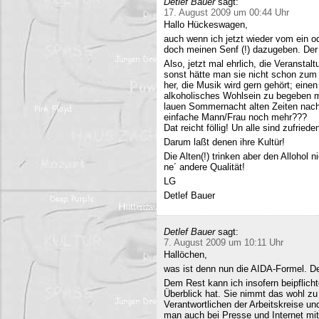
Detlef Bauer
sagt:
17. August 2009 um 00:44 Uhr
Hallo Hückeswagen,
auch wenn ich jetzt wieder vom ein o
doch meinen Senf (!) dazugeben. Der A
Also, jetzt mal ehrlich, die Veranstalt
sonst hätte man sie nicht schon zum 
her, die Musik wird gern gehört; eine
alkoholisches Wohlsein zu begeben mi
lauen Sommernacht alten Zeiten nac
einfache Mann/Frau noch mehr???
Dat reicht föllig! Un alle sind zufriede
Darum laßt denen ihre Kultür!
Die Alten(!) trinken aber den Allohol 
ne´ andere Qualität!
LG
Detlef Bauer
Detlef Bauer
sagt:
7. August 2009 um 10:11 Uhr
Hallöchen,
was ist denn nun die AIDA-Formel. Der
Dem Rest kann ich insofern beipflich
Überblick hat. Sie nimmt das wohl zu 
Verantwortlichen der Arbeitskreise un
man auch bei Presse und Internet mit