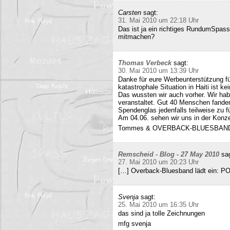
Carsten
sagt:
31. Mai 2010 um 22:18 Uhr
Das ist ja ein richtiges RundumSpas
mitmachen?
Thomas Verbeck
sagt:
30. Mai 2010 um 13:39 Uhr
Danke für eure Werbeunterstützung für
katastrophale Situation in Haiti ist k
Das wussten wir auch vorher. Wir ha
veranstaltet. Gut 40 Menschen fand
Spendenglas jedenfalls teilweise zu f
Am 04.06. sehen wir uns in der Konz
Tommes & OVERBACK-BLUESBAN
Remscheid - Blog - 27 May 2010
sa
27. Mai 2010 um 20:23 Uhr
[…] Overback-Bluesband lädt ein: P
Svenja
sagt:
25. Mai 2010 um 16:35 Uhr
das sind ja tolle Zeichnungen
mfg svenja