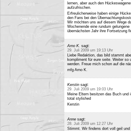
lernen, aber auch den Hückeswagener
aufzufrischen.
Erfreulicherweise haben einige Hücke
den Fans bei den Übernachtungskost
Wir möchten uns auf diesem Wege da
Wochenende eine rundum gelungene Sa
übernächsten Jahr ihre Fortsetzung fi
Arno K.
sagt:
29. Juli 2009 um 19:13 Uhr
Liebe Redaktion, das bild stammt a
kompliment für eure seite. Weiter so
werden. Freue mich schon auf die nä
mfg Arno K.
Kerstin
sagt:
29. Juli 2009 um 19:03 Uhr
Meine Eltern besitzen das Buch und 
total stylished
Kerstin
Anne
sagt:
28. Juli 2009 um 12:27 Uhr
Stimmt. Wir findens dort voll geil und 