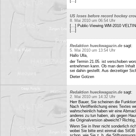
[…]
US loses before record hockey cro
8. Mai 2010 um 06:54 Uhr
[…] Public-Viewing WM-2010 VELTINS
[…]
Redaktion hueckwagazin.de
sagt:
5. Mai 2010 um 13:54 Uhr
Hallo Ulla,
der Termin 21.05. ist verschoben wor
entnehmen kann. Ob man dem Inhalt d
sei dahin gestellt. Aus derzeitiger Si
Dieter Gotzen
Redaktion hueckwagazin.de
sagt:
2. Mai 2010 um 14:32 Uhr
Herr Bauer, Sie scheinen die Funkti
Nach Veröffenlichung eines Textes wer
wahrscheinlich haben wir eine Abmac
anderes zu tun haben, als gegen Hau
die Originalversion abweicht? Richtig, 
Wenn Sie in Ihrer nicht sonderlich r
wobei Sie bitte erst einmal das StG
schon, wie Sie z. b. die Stiftungsvors