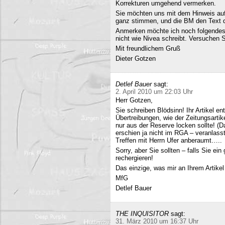
Korrekturen umgehend vermerken.
Sie möchten uns mit dem Hinweis auf 
ganz stimmen, und die BM den Text q
Anmerken möchte ich noch folgendes
nicht wie Nivea schreibt. Versuchen 
Mit freundlichem Gruß
Dieter Gotzen
Detlef Bauer
sagt:
2. April 2010 um 22:03 Uhr
Herr Gotzen,
Sie schreiben Blödsinn! Ihr Artikel 
Übertreibungen, wie der Zeitungsartik
nur aus der Reserve locken sollte! (D
erschien ja nicht im RGA – veranlasst
Treffen mit Herrn Ufer anberaumt…..
Sorry, aber Sie sollten – falls Sie ei
rechergieren!
Das einzige, was mir an Ihrem Artikel
MfG
Detlef Bauer
THE INQUISITOR
sagt:
31. März 2010 um 16:37 Uhr