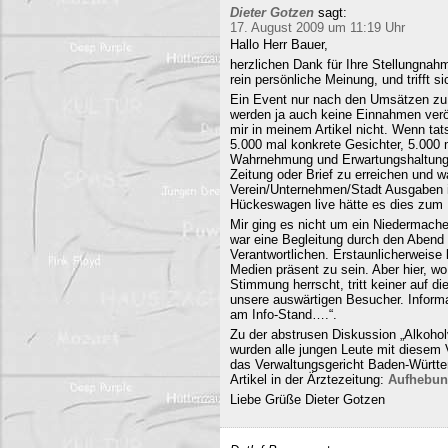
Dieter Gotzen
sagt:
17. August 2009 um 11:19 Uhr
Hallo Herr Bauer,
herzlichen Dank für Ihre Stellungnahm
rein persönliche Meinung, und trifft s
Ein Event nur nach den Umsätzen zu b
werden ja auch keine Einnahmen veröf
mir in meinem Artikel nicht. Wenn ta
5.000 mal konkrete Gesichter, 5.000 
Wahrnehmung und Erwartungshaltung. 
Zeitung oder Brief zu erreichen und
Verein/Unternehmen/Stadt Ausgaben i
Hückeswagen live hätte es dies zum N
Mir ging es nicht um ein Niedermache
war eine Begleitung durch den Abend 
Verantwortlichen. Erstaunlicherweise 
Medien präsent zu sein. Aber hier, 
Stimmung herrscht, tritt keiner auf 
unsere auswärtigen Besucher. Informa
am Info-Stand….“.
Zu der abstrusen Diskussion „Alkohol
wurden alle jungen Leute mit diesem
das Verwaltungsgericht Baden-Württe
Artikel in der Ärztezeitung:
Aufhebun
Liebe Grüße Dieter Gotzen