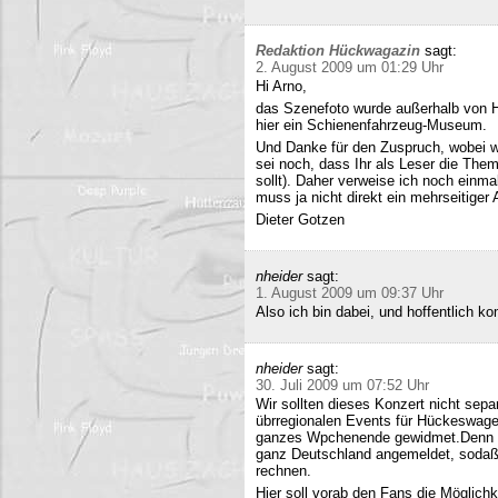
Redaktion Hückwagazin
sagt:
2. August 2009 um 01:29 Uhr
Hi Arno,
das Szenefoto wurde außerhalb von H
hier ein Schienenfahrzeug-Museum.
Und Danke für den Zuspruch, wobei w
sei noch, dass Ihr als Leser die The
sollt). Daher verweise ich noch einma
muss ja nicht direkt ein mehrseitiger A
Dieter Gotzen
nheider
sagt:
1. August 2009 um 09:37 Uhr
Also ich bin dabei, und hoffentlich 
nheider
sagt:
30. Juli 2009 um 07:52 Uhr
Wir sollten dieses Konzert nicht sepa
übrregionalen Events für Hückeswagen
ganzes Wpchenende gewidmet.Denn se
ganz Deutschland angemeldet, sodaß 
rechnen.
Hier soll vorab den Fans die Möglich