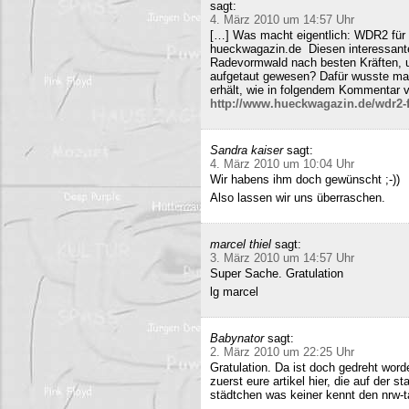
sagt:
4. März 2010 um 14:57 Uhr
[…] Was macht eigentlich: WDR2 für 
hueckwagazin.de Diesen interessante
Radevormwald nach besten Kräften, un
aufgetaut gewesen? Dafür wusste m
erhält, wie in folgendem Kommentar v
http://www.hueckwagazin.de/wdr2-fu
Sandra kaiser
sagt:
4. März 2010 um 10:04 Uhr
Wir habens ihm doch gewünscht ;-))
Also lassen wir uns überraschen.
marcel thiel
sagt:
3. März 2010 um 14:57 Uhr
Super Sache. Gratulation
lg marcel
Babynator
sagt:
2. März 2010 um 22:25 Uhr
Gratulation. Da ist doch gedreht word
zuerst eure artikel hier, die auf der s
städtchen was keiner kennt den nrw-t