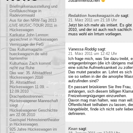
zusammensuchen
Briefmarkenausstellung und
Großtauschtage in
Radevormwald
Redaktion hueckwagazin.de
sagt:
21. März 2011 um 21:18 Uhr
Aus für den NRW-Tag 2013
Jetzt bin ich mehr als irritiert. Es g
LIVE-MUSIC-TOUR 2011 in
2010, und der ist auch noch sachlich
Hückeswagen
muss wohl ein Irrtum vorliegen.
Karikatur John Lennon:
gezeichnet in Hückeswagen
Vernissage der FeG
Vanessa Roddig
sagt:
Das Kulturmagazin
21. März 2011 um 12:42 Uhr
hueckwagazin.de wird
barrierefrei
Ich frage mich, was Sie dazu treibt
entgegenbringen (die ich übrigens meh
Kulturhaus Zach kommt
eine solche Aufmerksamkeit zu zollen
nicht zur Ruhe
Das mutet paradox an. Lohnt es sich n
Das war: 35. Altstadtfest
sie so selten in der die amorphe Ma
Hückeswagen 2010
aufzufinden sind?
35. Altstadtfest
Hückeswagen 11.09. –
En passant brüskieren Sie Ihre Frau,
12.09.2010
anhängen, sich diesem billigen Klamau
Freizeitvergnügungen einzureihen.
Drachenbootrennen:
Davon mag man halten, was man will,
Hückeswagener Mannschaft
Öffentlichkeit teilhaben zu lassen, di
siegt
hängebleibt, finde ich nicht sehr lieb
Hückeswagener Geschichte
definieren.
am 22.08.2010
Gastspiel Hohnsteinertheater
in Hückeswagen
Kean
sagt:
925 Jahre Hückeswagen im