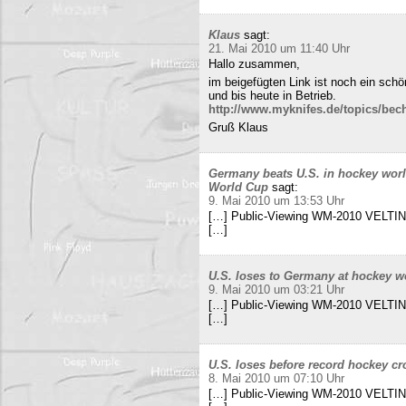
Klaus
sagt:
21. Mai 2010 um 11:40 Uhr
Hallo zusammen,
im beigefügten Link ist noch ein sch
und bis heute in Betrieb.
http://www.myknifes.de/topics/bec
Gruß Klaus
Germany beats U.S. in hockey worl
World Cup
sagt:
9. Mai 2010 um 13:53 Uhr
[…] Public-Viewing WM-2010 VELTINS
[…]
U.S. loses to Germany at hockey w
9. Mai 2010 um 03:21 Uhr
[…] Public-Viewing WM-2010 VELTINS
[…]
U.S. loses before record hockey cr
8. Mai 2010 um 07:10 Uhr
[…] Public-Viewing WM-2010 VELTINS