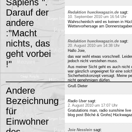
Sapiens`".
Darauf der
Redaktion hueckwagazin.de
sagt:
10. September 2010 um 16:54 Uhr
andere
Wahrscheinlich wird es keinen in Hück
Wettervorhersage am Donnerstagabe
:"Macht
nichts, das
Redaktion hueckwagazin.de
sagt:
20. August 2010 um 14:38 Uhr
Hallo Joie,
geht vorbei
das war wohl etwas vorschnell. Leide
jedoch nicht verstehen muss.
!"
Aus meiner Sicht geht es auch nicht 
war gänzlich ungeeignet für eine solc
_________________________
Sicherheitskonzept versagt. Meine pe
nicht genehmigen dürfen.
Gruß Dieter
Andere
Bezeichnung
Radio User
sagt:
2. August 2010 um 17:07 Uhr
für
Gratulations man, radio sunshine liv
blog post Bêché & Grohs| Hückwagazi
Einwohner
des
Joie Nesslein
sagt: