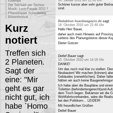
18. Januar 2011 um 12:50 Uhr
Eiltempo
Schöner kurzer aber sehr guter Beitra
Der Tod kam per Techno-
sind.
Musik: Love-Parade 2010 †
Pflanzenpark Scheideweg:
Blütenfestival
Redaktion hueckwagazin.de
sagt:
Kurz
18. Oktober 2010 um 22:49 Uhr
Hallo Herr Bauer,
daher auch mein Hinweis auf Provinz
notiert
seitens des Planungsbüros dieser Asp
Dieter Gotzen
Treffen sich
Detlef Bauer
sagt:
2 Planeten.
10. Oktober 2010 um 14:18 Uhr
DANKE!
Sagt der
Um das noch mal klar zu stellen: Dies
Neubauten! Wir machen (können) abe
Gebäudes (verwirklichen). Daher fall
eine: "Mir
hätten wir auch keine Baugenehmigun
Ich habe aber die Baupläne und eine
geht es gar
Toiletten (behindertengerecht)und Au
dem Tisch liegen. Bekämen wir die G
nicht gut, ich
Wohlfahrtsverbandes, wäre die Realisi
bei den Politikern… LEIDER!
habe `Homo
Mit freundlichen Grüßen
Detlef Bauer