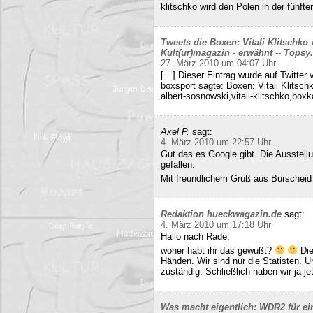
klitschko wird den Polen in der fünft
Tweets die Boxen: Vitali Klitschko
Kult(ur)magazin - erwähnt -- Tops
27. März 2010 um 04:07 Uhr
[…] Dieser Eintrag wurde auf Twitter 
boxsport sagte: Boxen: Vitali Klitsc
albert-sosnowski,vitali-klitschko,b
Axel P.
sagt:
4. März 2010 um 22:57 Uhr
Gut das es Google gibt. Die Ausstell
gefallen.
Mit freundlichem Gruß aus Burscheid
Redaktion hueckwagazin.de
sagt:
4. März 2010 um 17:18 Uhr
Hallo nach Rade,
woher habt ihr das gewußt?
Die
Händen. Wir sind nur die Statisten. 
zuständig. Schließlich haben wir ja j
Was macht eigentlich: WDR2 für ein