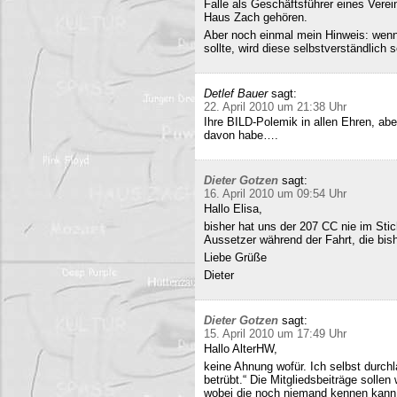
Falle als Geschäftsführer eines Verei
Haus Zach gehören.
Aber noch einmal mein Hinweis: wenn i
sollte, wird diese selbstverständlich so
Detlef Bauer
sagt:
22. April 2010 um 21:38 Uhr
Ihre BILD-Polemik in allen Ehren, aber
davon habe….
Dieter Gotzen
sagt:
16. April 2010 um 09:54 Uhr
Hallo Elisa,
bisher hat uns der 207 CC nie im Stich
Aussetzer während der Fahrt, die bish
Liebe Grüße
Dieter
Dieter Gotzen
sagt:
15. April 2010 um 17:49 Uhr
Hallo AlterHW,
keine Ahnung wofür. Ich selbst durc
betrübt.“ Die Mitgliedsbeiträge sollen
wobei die noch niemand kennen kann