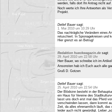
werden, falls dort Ihr Antrag nicht a
Noch werte ich Ihre Antworten als Verz
Projekt.
Detlef Bauer
sagt:
1. Mai 2010 um 10:29 Uhr
Das nachträgliche Verändern eines Art
retuschiert. In Spionagekreisen und k
Hier grenzt es an Betrug!
Redaktion hueckwagazin.de
sagt:
29. April 2010 um 22:58 Uhr
Herr Bauer, wo schreibe ich im Artike
Ansonsten hab ich Euch auch alle ganz
Gruß D. Gotzen
Detlef Bauer
sagt:
25. April 2010 um 22:54 Uhr
Der Blödsinn besteht in der Behauptu
ein Haus für Vereine des Stadtkultur
lasst uns doch erst mal das Pferd vo
verschwinden lassen, dann kommt auc
Zeit, da alles ehrenamtlich läuft, das
leider auch nicht gewürdigt. Lieber 