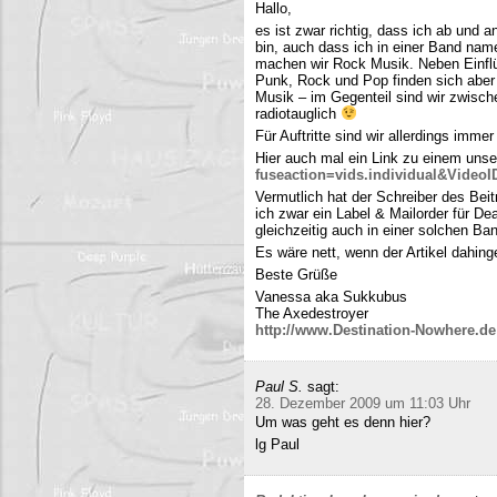
Hallo,
es ist zwar richtig, dass ich ab und
bin, auch dass ich in einer Band name
machen wir Rock Musik. Neben Einfl
Punk, Rock und Pop finden sich aber 
Musik – im Gegenteil sind wir zwisch
radiotauglich
Für Auftritte sind wir allerdings imme
Hier auch mal ein Link zu einem uns
fuseaction=vids.individual&Video
Vermutlich hat der Schreiber des Be
ich zwar ein Label & Mailorder für De
gleichzeitig auch in einer solchen Ba
Es wäre nett, wenn der Artikel dahing
Beste Grüße
Vanessa aka Sukkubus
The Axedestroyer
http://www.Destination-Nowhere.de
Paul S.
sagt:
28. Dezember 2009 um 11:03 Uhr
Um was geht es denn hier?
lg Paul