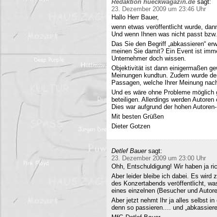
Redaktion hueckwagazin.de
sagt:
23. Dezember 2009 um 23:46 Uhr
Hallo Herr Bauer,
wenn etwas veröffentlicht wurde, dan
Und wenn Ihnen was nicht passt bzw
Das Sie den Begriff „abkassieren“ erwä
meinen Sie damit? Ein Event ist immer
Unternehmer doch wissen.
Objektivität ist dann einigermaßen g
Meinungen kundtun. Zudem wurde der 
Passagen, welche Ihrer Meinung nach 
Und es wäre ohne Probleme möglich g
beteiligen. Allerdings werden Autore
Dies war aufgrund der hohen Autoren
Mit besten Grüßen
Dieter Gotzen
Detlef Bauer
sagt:
23. Dezember 2009 um 23:00 Uhr
Ohh, Entschuldigung! Wir haben ja ri
Aber leider bleibe ich dabei. Es wird
des Konzertabends veröffentlicht, was
eines einzelnen (Besucher und Autoren
Aber jetzt nehmt Ihr ja alles selbst 
denn so passieren…. und „abkassieren“