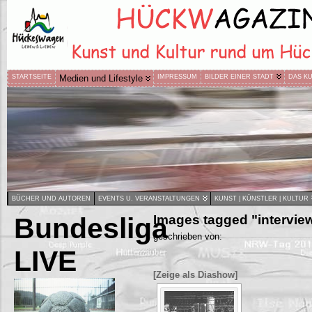
STARTSEITE
Medien und Lifestyle
IMPRESSUM
BILDER EINER STADT
DAS K
BÜCHER UND AUTOREN
EVENTS U. VERANSTALTUNGEN
KUNST | KÜNSTLER | KULTUR
Bundesliga
Images tagged "intervie
geschrieben von:
LIVE
[Zeige als Diashow]