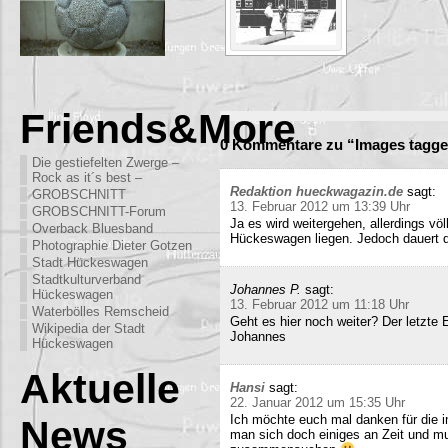
Friends&More
0 Kommentare zu “Images tagge
Die gestiefelten Zwerge –
Rock as it´s best –
Redaktion hueckwagazin.de
sagt:
GROBSCHNITT
13. Februar 2012 um 13:39 Uhr
GROBSCHNITT-Forum
Ja es wird weitergehen, allerdings völ
Overback Bluesband
Hückeswagen liegen. Jedoch dauert di
Photographie Dieter Gotzen
Stadt Hückeswagen
Stadtkulturverband
Johannes P.
sagt:
Hückeswagen
13. Februar 2012 um 11:18 Uhr
Waterbölles Remscheid
Geht es hier noch weiter? Der letzte
Wikipedia der Stadt
Johannes
Hückeswagen
Aktuelle
Hansi
sagt:
22. Januar 2012 um 15:35 Uhr
Ich möchte euch mal danken für die i
News
man sich doch einiges an Zeit und m