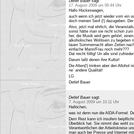
Detlef Bauer
sagt:
17. August 2009 um 00:44 Uhr
Hallo Hückeswagen,
auch wenn ich jetzt wieder vom ein o
doch meinen Senf (!) dazugeben. Der A
Also, jetzt mal ehrlich, die Veranstalt
sonst hätte man sie nicht schon zum 
her, die Musik wird gern gehört; eine
alkoholisches Wohlsein zu begeben mi
lauen Sommernacht alten Zeiten nac
einfache Mann/Frau noch mehr???
Dat reicht föllig! Un alle sind zufriede
Darum laßt denen ihre Kultür!
Die Alten(!) trinken aber den Allohol 
ne´ andere Qualität!
LG
Detlef Bauer
Detlef Bauer
sagt:
7. August 2009 um 10:11 Uhr
Hallöchen,
was ist denn nun die AIDA-Formel. Der
Dem Rest kann ich insofern beipflich
Überblick hat. Sie nimmt das wohl zu 
Verantwortlichen der Arbeitskreise un
man auch bei Presse und Internet mit