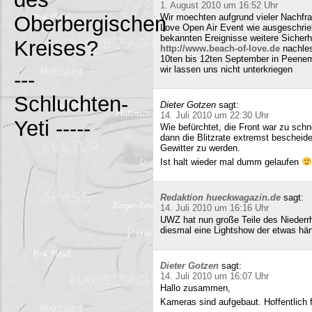
1. August 2010 um 16:52 Uhr
Oberbergischen
Wir moechten aufgrund vieler Nachfr
Love Open Air Event wie ausgeschrieb
bekannten Ereignisse weitere Sicherh
Kreises?
http://www.beach-of-love.de
nachles
10ten bis 12ten September in Peene
wir lassen uns nicht unterkriegen
---
Schluchten-
Dieter Gotzen
sagt:
14. Juli 2010 um 22:30 Uhr
Yeti -----
Wie befürchtet, die Front war zu schne
dann die Blitzrate extremst bescheide
Gewitter zu werden.
Ist halt wieder mal dumm gelaufen
Redaktion hueckwagazin.de
sagt:
14. Juli 2010 um 16:16 Uhr
UWZ hat nun große Teile des Niederrhe
diesmal eine Lightshow der etwas härt
Dieter Gotzen
sagt:
14. Juli 2010 um 16:07 Uhr
Hallo zusammen,
Kameras sind aufgebaut. Hoffentlich f