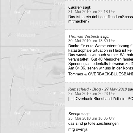
Carsten
sagt:
31. Mai 2010 um 22:18 Uhr
Das ist ja ein richtiges RundumSpas
mitmachen?
Thomas Verbeck
sagt:
30. Mai 2010 um 13:39 Uhr
Danke für eure Werbeunterstützung für
katastrophale Situation in Haiti ist k
Das wussten wir auch vorher. Wir ha
veranstaltet. Gut 40 Menschen fand
Spendenglas jedenfalls teilweise zu f
Am 04.06. sehen wir uns in der Konz
Tommes & OVERBACK-BLUESBAN
Remscheid - Blog - 27 May 2010
sa
27. Mai 2010 um 20:23 Uhr
[…] Overback-Bluesband lädt ein: P
Svenja
sagt:
25. Mai 2010 um 16:35 Uhr
das sind ja tolle Zeichnungen
mfg svenja