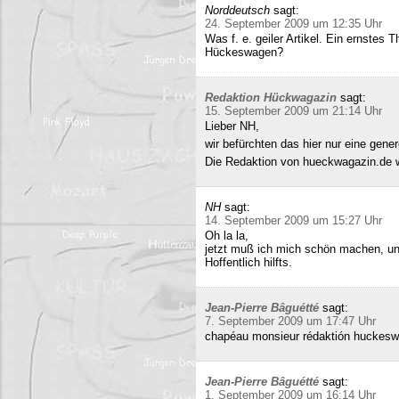
Norddeutsch
sagt:
24. September 2009 um 12:35 Uhr
Was f. e. geiler Artikel. Ein ernstes
Hückeswagen?
Redaktion Hückwagazin
sagt:
15. September 2009 um 21:14 Uhr
Lieber NH,
wir befürchten das hier nur eine gene
Die Redaktion von hueckwagazin.de 
NH
sagt:
14. September 2009 um 15:27 Uhr
Oh la la,
jetzt muß ich mich schön machen, un
Hoffentlich hilfts.
Jean-Pierre Bâguétté
sagt:
7. September 2009 um 17:47 Uhr
chapéau monsieur rédaktión huckeswa
Jean-Pierre Bâguétté
sagt:
1. September 2009 um 16:14 Uhr