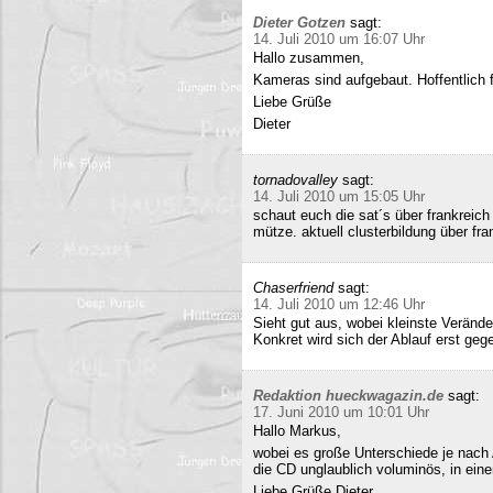
Dieter Gotzen
sagt:
14. Juli 2010 um 16:07 Uhr
Hallo zusammen,
Kameras sind aufgebaut. Hoffentlich f
Liebe Grüße
Dieter
tornadovalley
sagt:
14. Juli 2010 um 15:05 Uhr
schaut euch die sat´s über frankreich
mütze. aktuell clusterbildung über fra
Chaserfriend
sagt:
14. Juli 2010 um 12:46 Uhr
Sieht gut aus, wobei kleinste Verän
Konkret wird sich der Ablauf erst geg
Redaktion hueckwagazin.de
sagt:
17. Juni 2010 um 10:01 Uhr
Hallo Markus,
wobei es große Unterschiede je nach
die CD unglaublich voluminös, in ei
Liebe Grüße Dieter