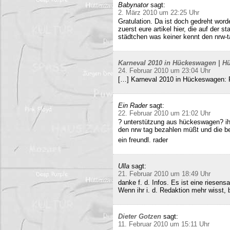
Babynator
sagt:
2. März 2010 um 22:25 Uhr
Gratulation. Da ist doch gedreht word
zuerst eure artikel hier, die auf der s
städtchen was keiner kennt den nrw-t
Karneval 2010 in Hückeswagen | Hü
24. Februar 2010 um 23:04 Uhr
[…] Karneval 2010 in Hückeswagen:
Ein Rader
sagt:
22. Februar 2010 um 21:02 Uhr
? unterstützung aus hückeswagen? ihr
den nrw tag bezahlen müßt und die b
ein freundl. rader
Ulla
sagt:
21. Februar 2010 um 18:49 Uhr
danke f. d. Infos. Es ist eine riesens
Wenn ihr i. d. Redaktion mehr wisst, b
Dieter Gotzen
sagt:
11. Februar 2010 um 15:11 Uhr