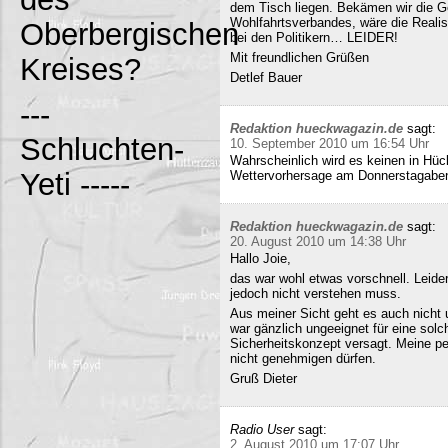
dem Tisch liegen. Bekämen wir die G
Wohlfahrtsverbandes, wäre die Realisi
Oberbergischen
bei den Politikern… LEIDER!
Mit freundlichen Grüßen
Kreises?
Detlef Bauer
---
Redaktion hueckwagazin.de
sagt:
Schluchten-
10. September 2010 um 16:54 Uhr
Wahrscheinlich wird es keinen in Hück
Yeti -----
Wettervorhersage am Donnerstagabe
Redaktion hueckwagazin.de
sagt:
20. August 2010 um 14:38 Uhr
Hallo Joie,
das war wohl etwas vorschnell. Leide
jedoch nicht verstehen muss.
Aus meiner Sicht geht es auch nicht 
war gänzlich ungeeignet für eine solc
Sicherheitskonzept versagt. Meine pe
nicht genehmigen dürfen.
Gruß Dieter
Radio User
sagt:
2. August 2010 um 17:07 Uhr