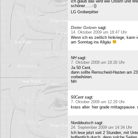
ich glaub das wird wie Ostern und Wei
schöner…..:-))
LG Groberpitter
Dieter Gotzen
sagt:
14. Oktober 2009 um 18:47 Uhr
Wenn ich es zeitlich hinkriege, kann
am Sonntag ins Allgäu
NH
sagt:
7. Oktober 2009 um 18:26 Uhr
Ja 50 Cent,
dann sollte Remscheid-Hasten am 23
vorbeihören.
NH
50Cent
sagt:
7. Oktober 2009 um 12:29 Uhr
krass alter. hier grade mittagspause
Norddeutsch
sagt:
24. September 2009 um 14:34 Uhr
Ich lese jetzt seit 2 Stunden, mit Un
hoffentlich durch, denn solche Seiten 