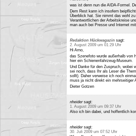
was ist denn nun die AIDA-Formel. Der
Dem Rest kann ich insofern beipflich
Überblick hat. Sie nimmt das wohl zu 
Verantwortlichen der Arbeitskreise un
man auch bei Presse und Internet mit
Redaktion Hückwagazin
sagt:
2. August 2009 um 01:29 Uhr
Hi Arno,
das Szenefoto wurde außerhalb von H
hier ein Schienenfahrzeug-Museum.
Und Danke für den Zuspruch, wobei w
sei noch, dass Ihr als Leser die The
sollt). Daher verweise ich noch einma
muss ja nicht direkt ein mehrseitiger A
Dieter Gotzen
nheider
sagt:
1. August 2009 um 09:37 Uhr
Also ich bin dabei, und hoffentlich 
nheider
sagt:
30. Juli 2009 um 07:52 Uhr