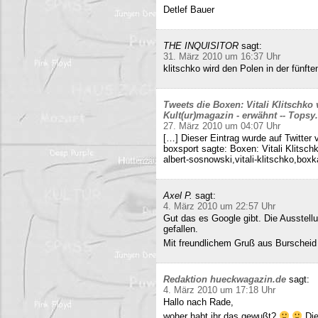
Detlef Bauer
THE INQUISITOR
sagt:
31. März 2010 um 16:37 Uhr
klitschko wird den Polen in der fünft
Tweets die Boxen: Vitali Klitschko
Kult(ur)magazin - erwähnt -- Tops
27. März 2010 um 04:07 Uhr
[…] Dieser Eintrag wurde auf Twitter 
boxsport sagte: Boxen: Vitali Klitsc
albert-sosnowski,vitali-klitschko,b
Axel P.
sagt:
4. März 2010 um 22:57 Uhr
Gut das es Google gibt. Die Ausstell
gefallen.
Mit freundlichem Gruß aus Burscheid
Redaktion hueckwagazin.de
sagt:
4. März 2010 um 17:18 Uhr
Hallo nach Rade,
woher habt ihr das gewußt?
Die