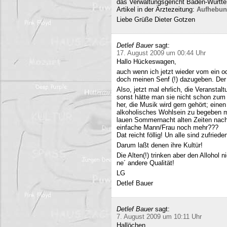
das Verwaltungsgericht Baden-Württe
Artikel in der Ärztezeitung:
Aufhebun
Liebe Grüße Dieter Gotzen
Detlef Bauer
sagt:
17. August 2009 um 00:44 Uhr
Hallo Hückeswagen,
auch wenn ich jetzt wieder vom ein o
doch meinen Senf (!) dazugeben. Der A
Also, jetzt mal ehrlich, die Veranstalt
sonst hätte man sie nicht schon zum 
her, die Musik wird gern gehört; eine
alkoholisches Wohlsein zu begeben mi
lauen Sommernacht alten Zeiten nac
einfache Mann/Frau noch mehr???
Dat reicht föllig! Un alle sind zufriede
Darum laßt denen ihre Kultür!
Die Alten(!) trinken aber den Allohol 
ne´ andere Qualität!
LG
Detlef Bauer
Detlef Bauer
sagt:
7. August 2009 um 10:11 Uhr
Hallöchen,