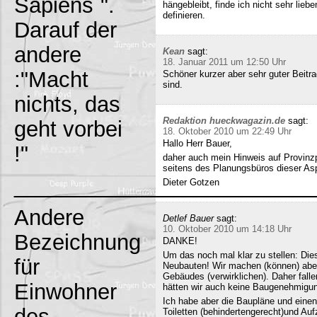
Sapiens`".
hängebleibt, finde ich nicht sehr lieb
definieren.
Darauf der
andere
Kean
sagt:
18. Januar 2011 um 12:50 Uhr
:"Macht
Schöner kurzer aber sehr guter Beitra
sind.
nichts, das
Redaktion hueckwagazin.de
sagt:
geht vorbei
18. Oktober 2010 um 22:49 Uhr
Hallo Herr Bauer,
!"
daher auch mein Hinweis auf Provinz
seitens des Planungsbüros dieser Asp
_________________________
Dieter Gotzen
Andere
Detlef Bauer
sagt:
10. Oktober 2010 um 14:18 Uhr
Bezeichnung
DANKE!
Um das noch mal klar zu stellen: Dies
für
Neubauten! Wir machen (können) abe
Gebäudes (verwirklichen). Daher fall
Einwohner
hätten wir auch keine Baugenehmigun
Ich habe aber die Baupläne und eine
des
Toiletten (behindertengerecht)und Au