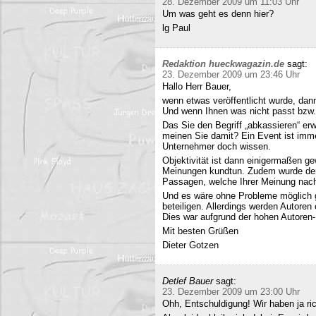
28. Dezember 2009 um 11:03 Uhr
Um was geht es denn hier?
lg Paul
Redaktion hueckwagazin.de
sagt:
23. Dezember 2009 um 23:46 Uhr
Hallo Herr Bauer,
wenn etwas veröffentlicht wurde, dan
Und wenn Ihnen was nicht passt bzw
Das Sie den Begriff „abkassieren“ erwä
meinen Sie damit? Ein Event ist immer
Unternehmer doch wissen.
Objektivität ist dann einigermaßen g
Meinungen kundtun. Zudem wurde der 
Passagen, welche Ihrer Meinung nach 
Und es wäre ohne Probleme möglich g
beteiligen. Allerdings werden Autore
Dies war aufgrund der hohen Autoren
Mit besten Grüßen
Dieter Gotzen
Detlef Bauer
sagt:
23. Dezember 2009 um 23:00 Uhr
Ohh, Entschuldigung! Wir haben ja ri