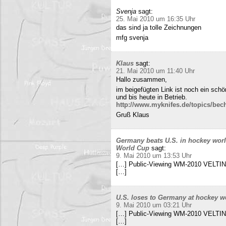
Svenja
sagt:
25. Mai 2010 um 16:35 Uhr
das sind ja tolle Zeichnungen
mfg svenja
Klaus
sagt:
21. Mai 2010 um 11:40 Uhr
Hallo zusammen,
im beigefügten Link ist noch ein sch
und bis heute in Betrieb.
http://www.myknifes.de/topics/bec
Gruß Klaus
Germany beats U.S. in hockey worl
World Cup
sagt:
9. Mai 2010 um 13:53 Uhr
[…] Public-Viewing WM-2010 VELTINS
[…]
U.S. loses to Germany at hockey w
9. Mai 2010 um 03:21 Uhr
[…] Public-Viewing WM-2010 VELTINS
[…]