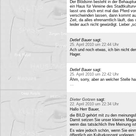
Der Blödsinn besteht in der Behauptu
ein Haus für Vereine des Stadtkultur
lasst uns doch erst mal das Pferd vo
verschwinden lassen, dann kommt auc
Zeit, da alles ehrenamtlich läuft, das
leider auch nicht gewürdigt. Lieber 
Detlef Bauer
sagt:
25. April 2010 um 22:44 Uhr
Ach und noch etwas, ich bin nicht der
Hager.
Detlef Bauer
sagt:
25. April 2010 um 22:42 Uhr
Ähm, sorry, aber an welcher Stelle ha
…
Dieter Gotzen
sagt:
22. April 2010 um 22:34 Uhr
Hallo Herr Bauer,
die BILD gehört mit zu den meinungsb
Damit setzen Sie unser kleines Maga
wenn das tatsächlich Ihre Meinung ist
Es wäre jedoch schön, wenn Sie einm
öffentlich ein Kulturkonzept vorlegen,