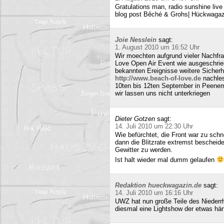
Gratulations man, radio sunshine liv
blog post Bêché & Grohs| Hückwagazi
Joie Nesslein
sagt:
1. August 2010 um 16:52 Uhr
Wir moechten aufgrund vieler Nachfr
Love Open Air Event wie ausgeschrieb
bekannten Ereignisse weitere Sicherh
http://www.beach-of-love.de
nachles
10ten bis 12ten September in Peene
wir lassen uns nicht unterkriegen
Dieter Gotzen
sagt:
14. Juli 2010 um 22:30 Uhr
Wie befürchtet, die Front war zu schne
dann die Blitzrate extremst bescheide
Gewitter zu werden.
Ist halt wieder mal dumm gelaufen
Redaktion hueckwagazin.de
sagt:
14. Juli 2010 um 16:16 Uhr
UWZ hat nun große Teile des Niederrhe
diesmal eine Lightshow der etwas härt