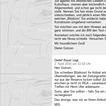
Sie agieren mit öffentlichen Geldern 
Kulturhaus, meinen aber letztendlich
Allgemeinheit, und schon gar nicht d
steht. Nennen Sie hier einen Grund wa
unterschreiben, und jährlich einen Mi
welchen „Blödsinn“ Sie entdeckt habe
Korrekturen umgehend vermerken.
Sie möchten uns mit dem Hinweis auf 
ganz stimmen, und die BM den Text q
Anmerken möchte ich noch folgendes
nicht wie Nivea schreibt. Versuchen 
Mit freundlichem Gruß
Dieter Gotzen
Detlef Bauer
sagt:
2. April 2010 um 22:03 Uhr
Herr Gotzen,
Sie schreiben Blödsinn! Ihr Artikel 
Übertreibungen, wie der Zeitungsartik
nur aus der Reserve locken sollte! (D
erschien ja nicht im RGA – veranlasst
Treffen mit Herrn Ufer anberaumt…..
Sorry, aber Sie sollten – falls Sie ei
rechergieren!
Das einzige, was mir an Ihrem Artikel
MfG