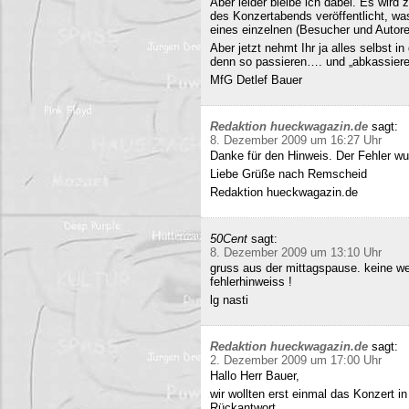
Aber leider bleibe ich dabei. Es wird
des Konzertabends veröffentlicht, was
eines einzelnen (Besucher und Autoren
Aber jetzt nehmt Ihr ja alles selbst 
denn so passieren…. und „abkassieren“
MfG Detlef Bauer
Redaktion hueckwagazin.de
sagt:
8. Dezember 2009 um 16:27 Uhr
Danke für den Hinweis. Der Fehler wur
Liebe Grüße nach Remscheid
Redaktion hueckwagazin.de
50Cent
sagt:
8. Dezember 2009 um 13:10 Uhr
gruss aus der mittagspause. keine we
fehlerhinweiss !
lg nasti
Redaktion hueckwagazin.de
sagt:
2. Dezember 2009 um 17:00 Uhr
Hallo Herr Bauer,
wir wollten erst einmal das Konzert i
Rückantwort.