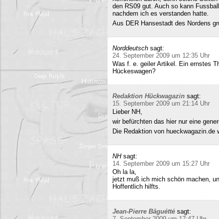
den RS09 gut. Auch so kann Fussball 
nachdem ich es verstanden hatte.
Aus DER Hansestadt des Nordens gr
Norddeutsch
sagt:
24. September 2009 um 12:35 Uhr
Was f. e. geiler Artikel. Ein ernstes
Hückeswagen?
Redaktion Hückwagazin
sagt:
15. September 2009 um 21:14 Uhr
Lieber NH,
wir befürchten das hier nur eine gene
Die Redaktion von hueckwagazin.de 
NH
sagt:
14. September 2009 um 15:27 Uhr
Oh la la,
jetzt muß ich mich schön machen, un
Hoffentlich hilfts.
Jean-Pierre Bâguétté
sagt:
7. September 2009 um 17:47 Uhr