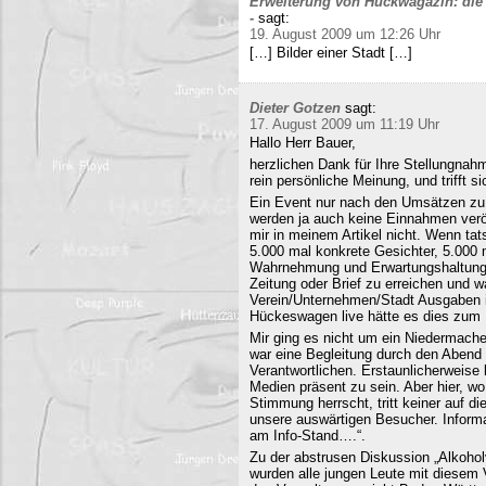
Erweiterung von Hückwagazin: die 
-
sagt:
19. August 2009 um 12:26 Uhr
[…] Bilder einer Stadt […]
Dieter Gotzen
sagt:
17. August 2009 um 11:19 Uhr
Hallo Herr Bauer,
herzlichen Dank für Ihre Stellungnahm
rein persönliche Meinung, und trifft s
Ein Event nur nach den Umsätzen zu b
werden ja auch keine Einnahmen veröf
mir in meinem Artikel nicht. Wenn ta
5.000 mal konkrete Gesichter, 5.000 
Wahrnehmung und Erwartungshaltung. 
Zeitung oder Brief zu erreichen und
Verein/Unternehmen/Stadt Ausgaben i
Hückeswagen live hätte es dies zum N
Mir ging es nicht um ein Niedermache
war eine Begleitung durch den Abend 
Verantwortlichen. Erstaunlicherweise 
Medien präsent zu sein. Aber hier, 
Stimmung herrscht, tritt keiner auf 
unsere auswärtigen Besucher. Informa
am Info-Stand….“.
Zu der abstrusen Diskussion „Alkohol
wurden alle jungen Leute mit diesem