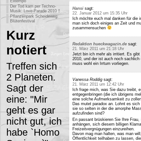
Eiltempo
Der Tod kam per Techno-
Hansi
sagt:
Musik: Love-Parade 2010 †
22. Januar 2012 um 15:35 Uhr
Pflanzenpark Scheideweg:
Ich möchte euch mal danken für die i
Blütenfestival
man sich doch einiges an Zeit und m
zusammensuchen
Kurz
Redaktion hueckwagazin.de
sagt:
notiert
21. März 2011 um 21:18 Uhr
Jetzt bin ich mehr als irritiert. Es g
2010, und der ist auch noch sachlich
Treffen sich
muss wohl ein Irrtum vorliegen.
2 Planeten.
Vanessa Roddig
sagt:
21. März 2011 um 12:42 Uhr
Sagt der
Ich frage mich, was Sie dazu treibt
entgegenbringen (die ich übrigens meh
eine: "Mir
eine solche Aufmerksamkeit zu zollen
Das mutet paradox an. Lohnt es sich n
geht es gar
sie so selten in der die amorphe Ma
aufzufinden sind?
nicht gut, ich
En passant brüskieren Sie Ihre Frau,
anhängen, sich diesem billigen Klamau
Freizeitvergnügungen einzureihen.
habe `Homo
Davon mag man halten, was man will,
Öffentlichkeit teilhaben zu lassen, di