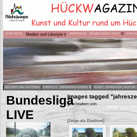
STARTSEITE
Medien und Lifestyle
IMPRESSUM
BILDER EINER STADT
DAS K
BÜCHER UND AUTOREN
EVENTS U. VERANSTALTUNGEN
KUNST | KÜNSTLER | KULTUR
Bundesliga
Images tagged "jahresze
geschrieben von:
LIVE
[Zeige als Diashow]