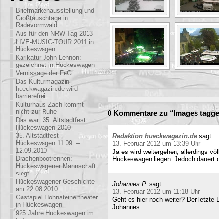
Briefmarkenausstellung und
Großtauschtage in
Radevormwald
Aus für den NRW-Tag 2013
LIVE-MUSIC-TOUR 2011 in
Hückeswagen
Karikatur John Lennon:
gezeichnet in Hückeswagen
Vernissage der FeG
Das Kulturmagazin
hueckwagazin.de wird
barrierefrei
Kulturhaus Zach kommt
nicht zur Ruhe
0 Kommentare zu “Images tagged
Das war: 35. Altstadtfest
Hückeswagen 2010
35. Altstadtfest
Redaktion hueckwagazin.de
sagt:
Hückeswagen 11.09. –
13. Februar 2012 um 13:39 Uhr
12.09.2010
Ja es wird weitergehen, allerdings völ
Drachenbootrennen:
Hückeswagen liegen. Jedoch dauert di
Hückeswagener Mannschaft
siegt
Hückeswagener Geschichte
Johannes P.
sagt:
am 22.08.2010
13. Februar 2012 um 11:18 Uhr
Gastspiel Hohnsteinertheater
Geht es hier noch weiter? Der letzte
in Hückeswagen
Johannes
925 Jahre Hückeswagen im