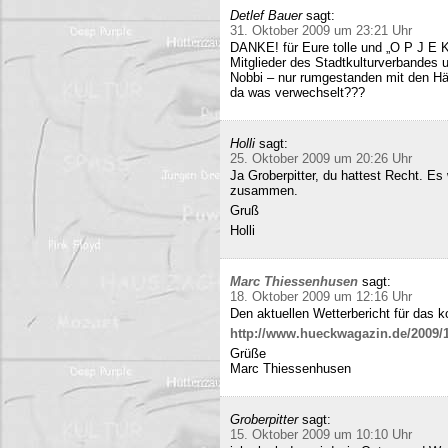
Detlef Bauer
sagt:
31. Oktober 2009 um 23:21 Uhr
DANKE! für Eure tolle und „O P J E K
Mitglieder des Stadtkulturverbandes 
Nobbi – nur rumgestanden mit den Hä
da was verwechselt???
Holli
sagt:
25. Oktober 2009 um 20:26 Uhr
Ja Groberpitter, du hattest Recht. E
zusammen.
Gruß
Holli
Marc Thiessenhusen
sagt:
18. Oktober 2009 um 12:16 Uhr
Den aktuellen Wetterbericht für das 
http://www.hueckwagazin.de/2009/10
Grüße
Marc Thiessenhusen
Groberpitter
sagt:
15. Oktober 2009 um 10:10 Uhr