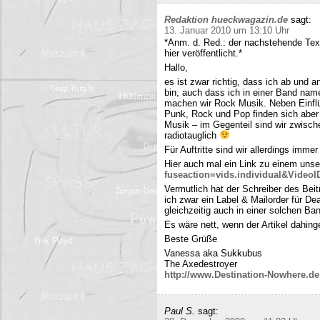
Redaktion hueckwagazin.de
sagt:
13. Januar 2010 um 13:10 Uhr
*Anm. d. Red.: der nachstehende Tex
hier veröffentlicht.*
Hallo,
es ist zwar richtig, dass ich ab und
bin, auch dass ich in einer Band name
machen wir Rock Musik. Neben Einfl
Punk, Rock und Pop finden sich aber 
Musik – im Gegenteil sind wir zwisch
radiotauglich
Für Auftritte sind wir allerdings imme
Hier auch mal ein Link zu einem uns
fuseaction=vids.individual&Video
Vermutlich hat der Schreiber des Be
ich zwar ein Label & Mailorder für De
gleichzeitig auch in einer solchen Ba
Es wäre nett, wenn der Artikel dahing
Beste Grüße
Vanessa aka Sukkubus
The Axedestroyer
http://www.Destination-Nowhere.de
Paul S.
sagt: