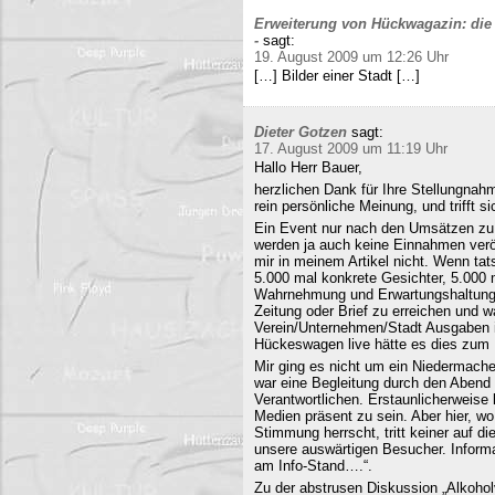
Erweiterung von Hückwagazin: die 
-
sagt:
19. August 2009 um 12:26 Uhr
[…] Bilder einer Stadt […]
Dieter Gotzen
sagt:
17. August 2009 um 11:19 Uhr
Hallo Herr Bauer,
herzlichen Dank für Ihre Stellungnahm
rein persönliche Meinung, und trifft s
Ein Event nur nach den Umsätzen zu b
werden ja auch keine Einnahmen veröf
mir in meinem Artikel nicht. Wenn ta
5.000 mal konkrete Gesichter, 5.000 
Wahrnehmung und Erwartungshaltung. 
Zeitung oder Brief zu erreichen und
Verein/Unternehmen/Stadt Ausgaben i
Hückeswagen live hätte es dies zum N
Mir ging es nicht um ein Niedermache
war eine Begleitung durch den Abend 
Verantwortlichen. Erstaunlicherweise 
Medien präsent zu sein. Aber hier, 
Stimmung herrscht, tritt keiner auf 
unsere auswärtigen Besucher. Informa
am Info-Stand….“.
Zu der abstrusen Diskussion „Alkohol