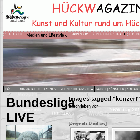
STARTSEITE
Medien und Lifestyle
IMPRESSUM
BILDER EINER STADT
DAS K
BÜCHER UND AUTOREN
EVENTS U. VERANSTALTUNGEN
KUNST | KÜNSTLER | KULTUR
Bundesliga
Images tagged "konzert"
geschrieben von:
LIVE
[Zeige als Diashow]