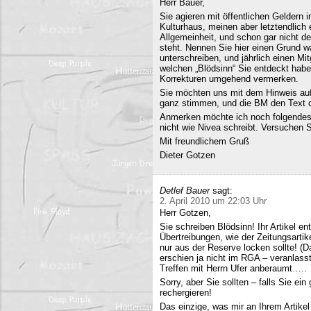
Herr Bauer,
Sie agieren mit öffentlichen Geldern 
Kulturhaus, meinen aber letztendlich
Allgemeinheit, und schon gar nicht d
steht. Nennen Sie hier einen Grund wa
unterschreiben, und jährlich einen Mi
welchen „Blödsinn“ Sie entdeckt habe
Korrekturen umgehend vermerken.
Sie möchten uns mit dem Hinweis auf 
ganz stimmen, und die BM den Text q
Anmerken möchte ich noch folgendes
nicht wie Nivea schreibt. Versuchen 
Mit freundlichem Gruß
Dieter Gotzen
Detlef Bauer
sagt:
2. April 2010 um 22:03 Uhr
Herr Gotzen,
Sie schreiben Blödsinn! Ihr Artikel 
Übertreibungen, wie der Zeitungsartik
nur aus der Reserve locken sollte! (D
erschien ja nicht im RGA – veranlasst
Treffen mit Herrn Ufer anberaumt…..
Sorry, aber Sie sollten – falls Sie ei
rechergieren!
Das einzige, was mir an Ihrem Artikel