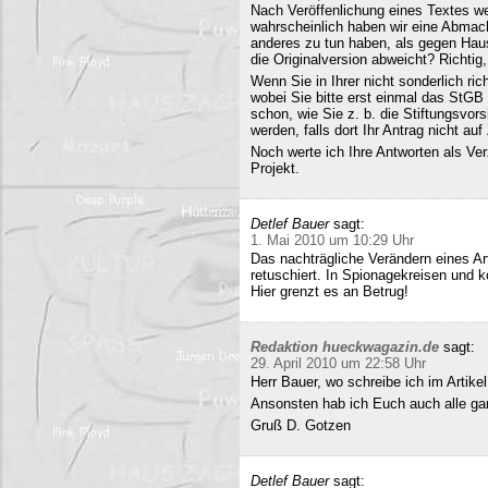
Nach Veröffenlichung eines Textes wer
wahrscheinlich haben wir eine Abmac
anderes zu tun haben, als gegen Hau
die Originalversion abweicht? Richtig, 
Wenn Sie in Ihrer nicht sonderlich r
wobei Sie bitte erst einmal das StG
schon, wie Sie z. b. die Stiftungsvors
werden, falls dort Ihr Antrag nicht a
Noch werte ich Ihre Antworten als Verz
Projekt.
Detlef Bauer
sagt:
1. Mai 2010 um 10:29 Uhr
Das nachträgliche Verändern eines Art
retuschiert. In Spionagekreisen und k
Hier grenzt es an Betrug!
Redaktion hueckwagazin.de
sagt:
29. April 2010 um 22:58 Uhr
Herr Bauer, wo schreibe ich im Artike
Ansonsten hab ich Euch auch alle ganz
Gruß D. Gotzen
Detlef Bauer
sagt: