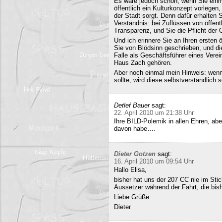
Es wäre jedoch schön, wenn Sie einm
öffentlich ein Kulturkonzept vorlegen,
der Stadt sorgt. Denn dafür erhalten S
Verständnis: bei Zuflüssen von öffentl
Transparenz, und Sie die Pflicht der 
Und ich erinnere Sie an Ihren ersten
Sie von Blödsinn geschrieben, und di
Falle als Geschäftsführer eines Verei
Haus Zach gehören.
Aber noch einmal mein Hinweis: wenn i
sollte, wird diese selbstverständlich so
Detlef Bauer
sagt:
22. April 2010 um 21:38 Uhr
Ihre BILD-Polemik in allen Ehren, aber
davon habe….
Dieter Gotzen
sagt:
16. April 2010 um 09:54 Uhr
Hallo Elisa,
bisher hat uns der 207 CC nie im Stich
Aussetzer während der Fahrt, die bish
Liebe Grüße
Dieter