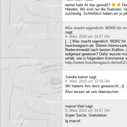
woher habt ihr das gewußt?
Die
Händen. Wir sind nur die Statisten. 
zuständig. Schließlich haben wir ja j
Was macht eigentlich: WDR2 für ein
sagt:
4. März 2010 um 14:57 Uhr
[…] Was macht eigentlich: WDR2 für 
hueckwagazin.de Diesen interessante
Radevormwald nach besten Kräften, un
aufgetaut gewesen? Dafür wusste m
erhält, wie in folgendem Kommentar v
http://www.hueckwagazin.de/wdr2-fu
Sandra kaiser
sagt:
4. März 2010 um 10:04 Uhr
Wir habens ihm doch gewünscht ;-))
Also lassen wir uns überraschen.
marcel thiel
sagt:
3. März 2010 um 14:57 Uhr
Super Sache. Gratulation
lg marcel