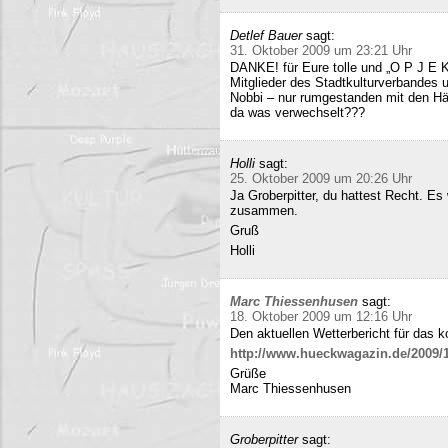
Detlef Bauer
sagt:
31. Oktober 2009 um 23:21 Uhr
DANKE! für Eure tolle und „O P J E K
Mitglieder des Stadtkulturverbandes 
Nobbi – nur rumgestanden mit den Hä
da was verwechselt???
Holli
sagt:
25. Oktober 2009 um 20:26 Uhr
Ja Groberpitter, du hattest Recht. E
zusammen.
Gruß
Holli
Marc Thiessenhusen
sagt:
18. Oktober 2009 um 12:16 Uhr
Den aktuellen Wetterbericht für das 
http://www.hueckwagazin.de/2009/10
Grüße
Marc Thiessenhusen
Groberpitter
sagt: