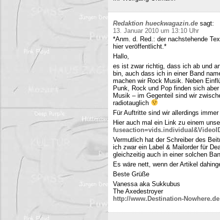
Redaktion hueckwagazin.de
sagt:
13. Januar 2010 um 13:10 Uhr
*Anm. d. Red.: der nachstehende Tex
hier veröffentlicht.*
Hallo,
es ist zwar richtig, dass ich ab und
bin, auch dass ich in einer Band name
machen wir Rock Musik. Neben Einfl
Punk, Rock und Pop finden sich aber 
Musik – im Gegenteil sind wir zwisch
radiotauglich
Für Auftritte sind wir allerdings imme
Hier auch mal ein Link zu einem uns
fuseaction=vids.individual&Video
Vermutlich hat der Schreiber des Be
ich zwar ein Label & Mailorder für De
gleichzeitig auch in einer solchen Ba
Es wäre nett, wenn der Artikel dahing
Beste Grüße
Vanessa aka Sukkubus
The Axedestroyer
http://www.Destination-Nowhere.de