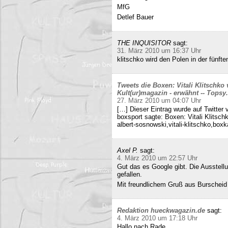
MfG
Detlef Bauer
THE INQUISITOR
sagt:
31. März 2010 um 16:37 Uhr
klitschko wird den Polen in der fünft
Tweets die Boxen: Vitali Klitschko
Kult(ur)magazin - erwähnt -- Tops
27. März 2010 um 04:07 Uhr
[…] Dieser Eintrag wurde auf Twitter 
boxsport sagte: Boxen: Vitali Klitsc
albert-sosnowski,vitali-klitschko,b
Axel P.
sagt:
4. März 2010 um 22:57 Uhr
Gut das es Google gibt. Die Ausstell
gefallen.
Mit freundlichem Gruß aus Burscheid
Redaktion hueckwagazin.de
sagt:
4. März 2010 um 17:18 Uhr
Hallo nach Rade,