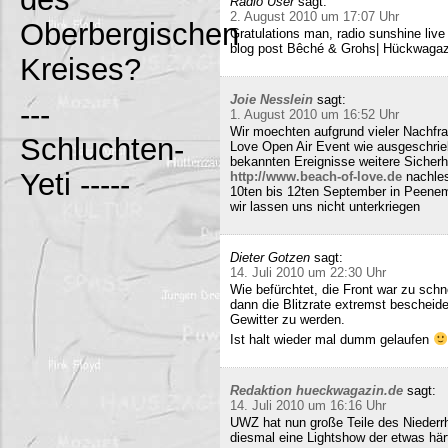
Radio User
sagt:
2. August 2010 um 17:07 Uhr
Oberbergischen
Gratulations man, radio sunshine liv
blog post Bêché & Grohs| Hückwagazi
Kreises?
Joie Nesslein
sagt:
---
1. August 2010 um 16:52 Uhr
Wir moechten aufgrund vieler Nachfr
Schluchten-
Love Open Air Event wie ausgeschrieb
bekannten Ereignisse weitere Sicherh
Yeti -----
http://www.beach-of-love.de
nachles
10ten bis 12ten September in Peene
wir lassen uns nicht unterkriegen
Dieter Gotzen
sagt:
14. Juli 2010 um 22:30 Uhr
Wie befürchtet, die Front war zu schne
dann die Blitzrate extremst bescheide
Gewitter zu werden.
Ist halt wieder mal dumm gelaufen
Redaktion hueckwagazin.de
sagt:
14. Juli 2010 um 16:16 Uhr
UWZ hat nun große Teile des Niederrhe
diesmal eine Lightshow der etwas härt