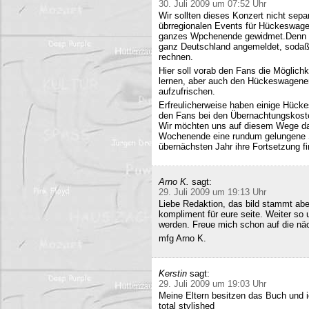
30. Juli 2009 um 07:52 Uhr
Wir sollten dieses Konzert nicht sepa
übrregionalen Events für Hückeswagen
ganzes Wpchenende gewidmet.Denn se
ganz Deutschland angemeldet, sodaß 
rechnen.
Hier soll vorab den Fans die Möglich
lernen, aber auch den Hückeswagener
aufzufrischen.
Erfreulicherweise haben einige Hücke
den Fans bei den Übernachtungskost
Wir möchten uns auf diesem Wege da
Wochenende eine rundum gelungene Sa
übernächsten Jahr ihre Fortsetzung fi
Arno K.
sagt:
29. Juli 2009 um 19:13 Uhr
Liebe Redaktion, das bild stammt a
kompliment für eure seite. Weiter so
werden. Freue mich schon auf die nä
mfg Arno K.
Kerstin
sagt:
29. Juli 2009 um 19:03 Uhr
Meine Eltern besitzen das Buch und 
total stylished