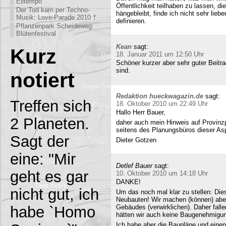
Eiltempo
Öffentlichkeit teilhaben zu lassen, di
Der Tod kam per Techno-
hängebleibt, finde ich nicht sehr lieb
Musik: Love-Parade 2010 †
definieren.
Pflanzenpark Scheideweg:
Blütenfestival
Kean
sagt:
Kurz
18. Januar 2011 um 12:50 Uhr
Schöner kurzer aber sehr guter Beitra
sind.
notiert
Redaktion hueckwagazin.de
sagt:
Treffen sich
18. Oktober 2010 um 22:49 Uhr
Hallo Herr Bauer,
2 Planeten.
daher auch mein Hinweis auf Provinz
seitens des Planungsbüros dieser Asp
Sagt der
Dieter Gotzen
eine: "Mir
Detlef Bauer
sagt:
geht es gar
10. Oktober 2010 um 14:18 Uhr
DANKE!
nicht gut, ich
Um das noch mal klar zu stellen: Dies
Neubauten! Wir machen (können) abe
habe `Homo
Gebäudes (verwirklichen). Daher fall
hätten wir auch keine Baugenehmigun
Ich habe aber die Baupläne und eine