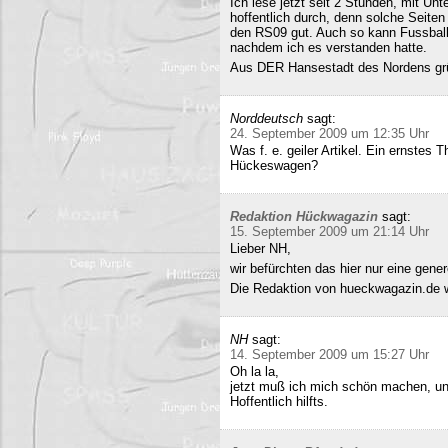
Ich lese jetzt seit 2 Stunden, mit Un
hoffentlich durch, denn solche Seiten 
den RS09 gut. Auch so kann Fussball 
nachdem ich es verstanden hatte.
Aus DER Hansestadt des Nordens gr
Norddeutsch
sagt:
24. September 2009 um 12:35 Uhr
Was f. e. geiler Artikel. Ein ernstes
Hückeswagen?
Redaktion Hückwagazin
sagt:
15. September 2009 um 21:14 Uhr
Lieber NH,
wir befürchten das hier nur eine gene
Die Redaktion von hueckwagazin.de 
NH
sagt:
14. September 2009 um 15:27 Uhr
Oh la la,
jetzt muß ich mich schön machen, un
Hoffentlich hilfts.