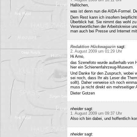
Hallöchen,
was ist denn nun die AIDA-Formel. Der
Dem Rest kann ich insofern beipflich
Überblick hat. Sie nimmt das wohl zu 
Verantwortlichen der Arbeitskreise un
man auch bei Presse und Internet mit
Redaktion Hückwagazin
sagt:
2. August 2009 um 01:29 Uhr
Hi Arno,
das Szenefoto wurde außerhalb von H
hier ein Schienenfahrzeug-Museum.
Und Danke für den Zuspruch, wobei w
sei noch, dass Ihr als Leser die The
sollt). Daher verweise ich noch einma
muss ja nicht direkt ein mehrseitiger A
Dieter Gotzen
nheider
sagt:
1. August 2009 um 09:37 Uhr
Also ich bin dabei, und hoffentlich 
nheider
sagt: