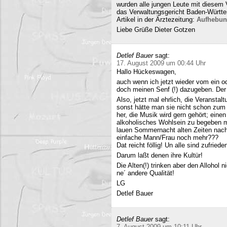
wurden alle jungen Leute mit diesem
das Verwaltungsgericht Baden-Württe
Artikel in der Ärztezeitung:
Aufhebun
Liebe Grüße Dieter Gotzen
Detlef Bauer
sagt:
17. August 2009 um 00:44 Uhr
Hallo Hückeswagen,
auch wenn ich jetzt wieder vom ein o
doch meinen Senf (!) dazugeben. Der A
Also, jetzt mal ehrlich, die Veranstalt
sonst hätte man sie nicht schon zum 
her, die Musik wird gern gehört; eine
alkoholisches Wohlsein zu begeben mi
lauen Sommernacht alten Zeiten nac
einfache Mann/Frau noch mehr???
Dat reicht föllig! Un alle sind zufriede
Darum laßt denen ihre Kultür!
Die Alten(!) trinken aber den Allohol 
ne´ andere Qualität!
LG
Detlef Bauer
Detlef Bauer
sagt:
7. August 2009 um 10:11 Uhr