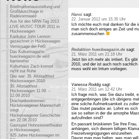
Briefmarkenausstellung und
Großtauschtage in
Hansi
sagt:
Radevormwald
22. Januar 2012 um 15:35 Uhr
Aus für den NRW-Tag 2013
Ich möchte euch mal danken für die i
LIVE-MUSIC-TOUR 2011 in
man sich doch einiges an Zeit und m
Hückeswagen
zusammensuchen
Karikatur John Lennon:
gezeichnet in Hückeswagen
Vernissage der FeG
Redaktion hueckwagazin.de
sagt:
Das Kulturmagazin
21. März 2011 um 21:18 Uhr
hueckwagazin.de wird
Jetzt bin ich mehr als irritiert. Es g
barrierefrei
2010, und der ist auch noch sachlich
Kulturhaus Zach kommt
muss wohl ein Irrtum vorliegen.
nicht zur Ruhe
Das war: 35. Altstadtfest
Hückeswagen 2010
Vanessa Roddig
sagt:
35. Altstadtfest
21. März 2011 um 12:42 Uhr
Hückeswagen 11.09. –
Ich frage mich, was Sie dazu treibt
12.09.2010
entgegenbringen (die ich übrigens meh
Drachenbootrennen:
eine solche Aufmerksamkeit zu zollen
Hückeswagener Mannschaft
Das mutet paradox an. Lohnt es sich n
siegt
sie so selten in der die amorphe Ma
Hückeswagener Geschichte
aufzufinden sind?
am 22.08.2010
En passant brüskieren Sie Ihre Frau,
Gastspiel Hohnsteinertheater
anhängen, sich diesem billigen Klamau
in Hückeswagen
Freizeitvergnügungen einzureihen.
925 Jahre Hückeswagen im
Davon mag man halten, was man will,