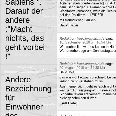
Sapiens`".
Toiletten (behindertengerecht)und Au
dem Tisch liegen. Bekämen wir die G
Darauf der
Wohlfahrtsverbandes, wäre die Realisi
bei den Politikern… LEIDER!
andere
Mit freundlichen Grüßen
Detlef Bauer
:"Macht
nichts, das
Redaktion hueckwagazin.de
sagt:
10. September 2010 um 16:54 Uhr
geht vorbei
Wahrscheinlich wird es keinen in Hück
Wettervorhersage am Donnerstagabe
!"
Redaktion hueckwagazin.de
sagt:
_________________________
20. August 2010 um 14:38 Uhr
Hallo Joie,
Andere
das war wohl etwas vorschnell. Leide
jedoch nicht verstehen muss.
Bezeichnung
Aus meiner Sicht geht es auch nicht 
war gänzlich ungeeignet für eine solc
Sicherheitskonzept versagt. Meine pe
für
nicht genehmigen dürfen.
Gruß Dieter
Einwohner
des