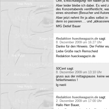
Ohh, Entschuldigung! Wir haben ja ri
Aber leider bleibe ich dabei. Es wird
des Konzertabends veröffentlicht, was
eines einzelnen (Besucher und Autoren
Aber jetzt nehmt Ihr ja alles selbst 
denn so passieren…. und „abkassieren“
MfG Detlef Bauer
Redaktion hueckwagazin.de
sagt:
8. Dezember 2009 um 16:27 Uhr
Danke für den Hinweis. Der Fehler wur
Liebe Grüße nach Remscheid
Redaktion hueckwagazin.de
50Cent
sagt:
8. Dezember 2009 um 13:10 Uhr
gruss aus der mittagspause. keine we
fehlerhinweiss !
lg nasti
Redaktion hueckwagazin.de
sagt:
2. Dezember 2009 um 17:00 Uhr
Hallo Herr Bauer,