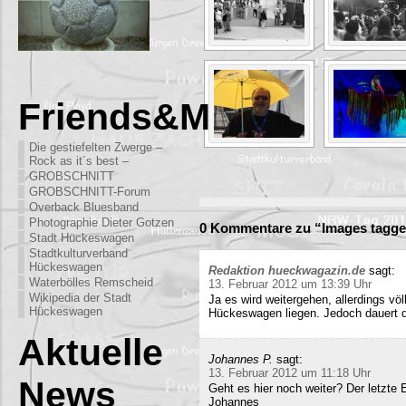
Friends&More
Die gestiefelten Zwerge –
Rock as it´s best –
GROBSCHNITT
GROBSCHNITT-Forum
Overback Bluesband
Photographie Dieter Gotzen
0 Kommentare zu “Images tagge
Stadt Hückeswagen
Stadtkulturverband
Hückeswagen
Redaktion hueckwagazin.de
sagt:
Waterbölles Remscheid
13. Februar 2012 um 13:39 Uhr
Wikipedia der Stadt
Ja es wird weitergehen, allerdings völ
Hückeswagen
Hückeswagen liegen. Jedoch dauert di
Aktuelle
Johannes P.
sagt:
13. Februar 2012 um 11:18 Uhr
News
Geht es hier noch weiter? Der letzte
Johannes