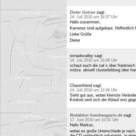
Dieter Gotzen
sagt:
14. Juli 2010 um 16:07 Uhr
Hallo zusammen,
Kameras sind aufgebaut. Hoffentlich f
Liebe Grüße
Dieter
tornadovalley
sagt:
14. Juli 2010 um 15:05 Uhr
schaut euch die sat´s über frankreich
mütze. aktuell clusterbildung über fra
Chaserfriend
sagt:
14. Juli 2010 um 12:46 Uhr
Sieht gut aus, wobei kleinste Verän
Konkret wird sich der Ablauf erst geg
Redaktion hueckwagazin.de
sagt:
17. Juni 2010 um 10:01 Uhr
Hallo Markus,
wobei es große Unterschiede je nach
die CD unglaublich voluminös, in ei