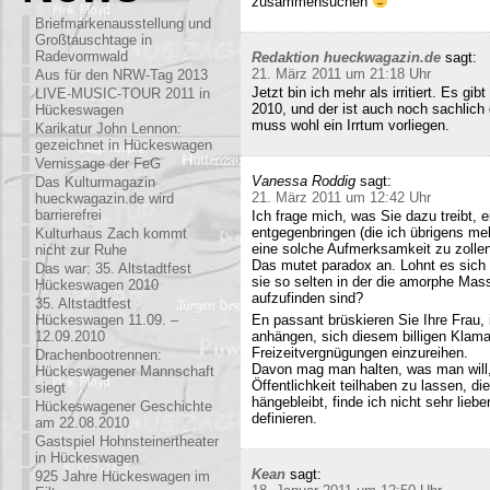
zusammensuchen
Briefmarkenausstellung und
Großtauschtage in
Radevormwald
Redaktion hueckwagazin.de
sagt:
21. März 2011 um 21:18 Uhr
Aus für den NRW-Tag 2013
Jetzt bin ich mehr als irritiert. Es g
LIVE-MUSIC-TOUR 2011 in
2010, und der ist auch noch sachlich
Hückeswagen
muss wohl ein Irrtum vorliegen.
Karikatur John Lennon:
gezeichnet in Hückeswagen
Vernissage der FeG
Vanessa Roddig
sagt:
Das Kulturmagazin
21. März 2011 um 12:42 Uhr
hueckwagazin.de wird
barrierefrei
Ich frage mich, was Sie dazu treibt
entgegenbringen (die ich übrigens meh
Kulturhaus Zach kommt
eine solche Aufmerksamkeit zu zollen
nicht zur Ruhe
Das mutet paradox an. Lohnt es sich n
Das war: 35. Altstadtfest
sie so selten in der die amorphe Ma
Hückeswagen 2010
aufzufinden sind?
35. Altstadtfest
Hückeswagen 11.09. –
En passant brüskieren Sie Ihre Frau,
12.09.2010
anhängen, sich diesem billigen Klamau
Freizeitvergnügungen einzureihen.
Drachenbootrennen:
Davon mag man halten, was man will,
Hückeswagener Mannschaft
Öffentlichkeit teilhaben zu lassen, di
siegt
hängebleibt, finde ich nicht sehr lieb
Hückeswagener Geschichte
definieren.
am 22.08.2010
Gastspiel Hohnsteinertheater
in Hückeswagen
Kean
sagt:
925 Jahre Hückeswagen im