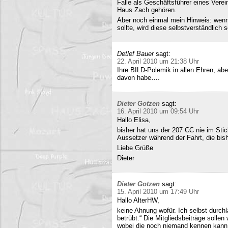
Falle als Geschäftsführer eines Verei
Haus Zach gehören.
Aber noch einmal mein Hinweis: wenn i
sollte, wird diese selbstverständlich so
Detlef Bauer
sagt:
22. April 2010 um 21:38 Uhr
Ihre BILD-Polemik in allen Ehren, aber
davon habe….
Dieter Gotzen
sagt:
16. April 2010 um 09:54 Uhr
Hallo Elisa,
bisher hat uns der 207 CC nie im Stich
Aussetzer während der Fahrt, die bish
Liebe Grüße
Dieter
Dieter Gotzen
sagt:
15. April 2010 um 17:49 Uhr
Hallo AlterHW,
keine Ahnung wofür. Ich selbst durc
betrübt.“ Die Mitgliedsbeiträge sollen
wobei die noch niemand kennen kann