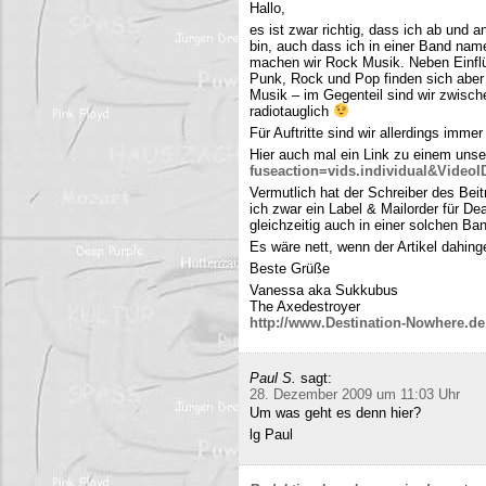
Hallo,
es ist zwar richtig, dass ich ab und
bin, auch dass ich in einer Band name
machen wir Rock Musik. Neben Einfl
Punk, Rock und Pop finden sich aber 
Musik – im Gegenteil sind wir zwisch
radiotauglich
Für Auftritte sind wir allerdings imme
Hier auch mal ein Link zu einem uns
fuseaction=vids.individual&Video
Vermutlich hat der Schreiber des Be
ich zwar ein Label & Mailorder für De
gleichzeitig auch in einer solchen Ba
Es wäre nett, wenn der Artikel dahing
Beste Grüße
Vanessa aka Sukkubus
The Axedestroyer
http://www.Destination-Nowhere.de
Paul S.
sagt:
28. Dezember 2009 um 11:03 Uhr
Um was geht es denn hier?
lg Paul