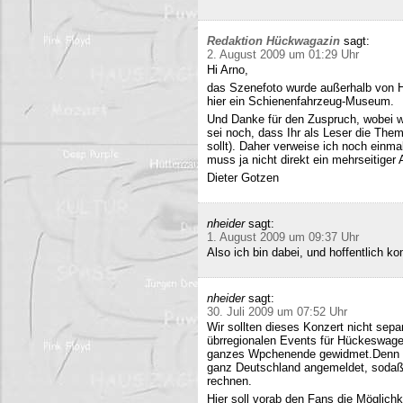
Redaktion Hückwagazin
sagt:
2. August 2009 um 01:29 Uhr
Hi Arno,
das Szenefoto wurde außerhalb von H
hier ein Schienenfahrzeug-Museum.
Und Danke für den Zuspruch, wobei w
sei noch, dass Ihr als Leser die The
sollt). Daher verweise ich noch einma
muss ja nicht direkt ein mehrseitiger A
Dieter Gotzen
nheider
sagt:
1. August 2009 um 09:37 Uhr
Also ich bin dabei, und hoffentlich 
nheider
sagt:
30. Juli 2009 um 07:52 Uhr
Wir sollten dieses Konzert nicht sepa
übrregionalen Events für Hückeswagen
ganzes Wpchenende gewidmet.Denn se
ganz Deutschland angemeldet, sodaß 
rechnen.
Hier soll vorab den Fans die Möglich