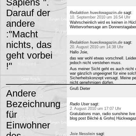
Sapiens`".
Darauf der
Redaktion hueckwagazin.de
sagt:
10. September 2010 um 16:54 Uhr
andere
Wahrscheinlich wird es keinen in Hück
Wettervorhersage am Donnerstagabe
:"Macht
nichts, das
Redaktion hueckwagazin.de
sagt:
20. August 2010 um 14:38 Uhr
Hallo Joie,
geht vorbei
das war wohl etwas vorschnell. Leide
jedoch nicht verstehen muss.
!"
Aus meiner Sicht geht es auch nicht 
war gänzlich ungeeignet für eine solc
_________________________
Sicherheitskonzept versagt. Meine pe
nicht genehmigen dürfen.
Gruß Dieter
Andere
Bezeichnung
Radio User
sagt:
2. August 2010 um 17:07 Uhr
für
Gratulations man, radio sunshine liv
blog post Bêché & Grohs| Hückwagazi
Einwohner
des
Joie Nesslein
sagt: