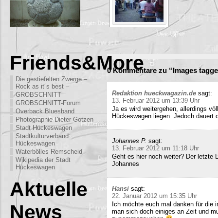
Friends&More
0 Kommentare zu “Images tagge
Die gestiefelten Zwerge –
Rock as it´s best –
Redaktion hueckwagazin.de
sagt:
GROBSCHNITT
13. Februar 2012 um 13:39 Uhr
GROBSCHNITT-Forum
Ja es wird weitergehen, allerdings völ
Overback Bluesband
Hückeswagen liegen. Jedoch dauert di
Photographie Dieter Gotzen
Stadt Hückeswagen
Stadtkulturverband
Johannes P.
sagt:
Hückeswagen
13. Februar 2012 um 11:18 Uhr
Waterbölles Remscheid
Geht es hier noch weiter? Der letzte
Wikipedia der Stadt
Johannes
Hückeswagen
Aktuelle
Hansi
sagt:
22. Januar 2012 um 15:35 Uhr
Ich möchte euch mal danken für die i
News
man sich doch einiges an Zeit und m