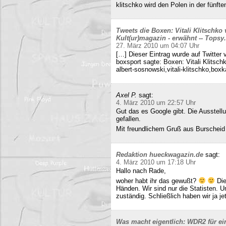
klitschko wird den Polen in der fünft
Tweets die Boxen: Vitali Klitschko
Kult(ur)magazin - erwähnt -- Tops
27. März 2010 um 04:07 Uhr
[…] Dieser Eintrag wurde auf Twitter 
boxsport sagte: Boxen: Vitali Klitsc
albert-sosnowski,vitali-klitschko,b
Axel P.
sagt:
4. März 2010 um 22:57 Uhr
Gut das es Google gibt. Die Ausstell
gefallen.
Mit freundlichem Gruß aus Burscheid
Redaktion hueckwagazin.de
sagt:
4. März 2010 um 17:18 Uhr
Hallo nach Rade,
woher habt ihr das gewußt?
Die
Händen. Wir sind nur die Statisten. 
zuständig. Schließlich haben wir ja j
Was macht eigentlich: WDR2 für ein