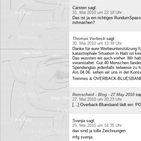
Carsten
sagt:
31. Mai 2010 um 22:18 Uhr
Das ist ja ein richtiges RundumSpas
mitmachen?
Thomas Verbeck
sagt:
30. Mai 2010 um 13:39 Uhr
Danke für eure Werbeunterstützung für
katastrophale Situation in Haiti ist k
Das wussten wir auch vorher. Wir ha
veranstaltet. Gut 40 Menschen fand
Spendenglas jedenfalls teilweise zu f
Am 04.06. sehen wir uns in der Konz
Tommes & OVERBACK-BLUESBAN
Remscheid - Blog - 27 May 2010
sa
27. Mai 2010 um 20:23 Uhr
[…] Overback-Bluesband lädt ein: P
Svenja
sagt:
25. Mai 2010 um 16:35 Uhr
das sind ja tolle Zeichnungen
mfg svenja