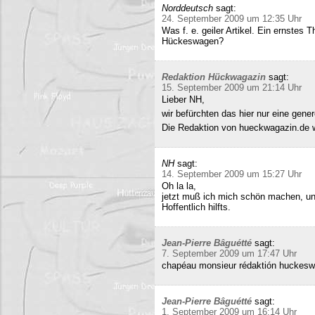
Norddeutsch
sagt:
24. September 2009 um 12:35 Uhr
Was f. e. geiler Artikel. Ein ernstes
Hückeswagen?
Redaktion Hückwagazin
sagt:
15. September 2009 um 21:14 Uhr
Lieber NH,
wir befürchten das hier nur eine gene
Die Redaktion von hueckwagazin.de 
NH
sagt:
14. September 2009 um 15:27 Uhr
Oh la la,
jetzt muß ich mich schön machen, un
Hoffentlich hilfts.
Jean-Pierre Bâguétté
sagt:
7. September 2009 um 17:47 Uhr
chapéau monsieur rédaktión huckeswa
Jean-Pierre Bâguétté
sagt:
1. September 2009 um 16:14 Uhr