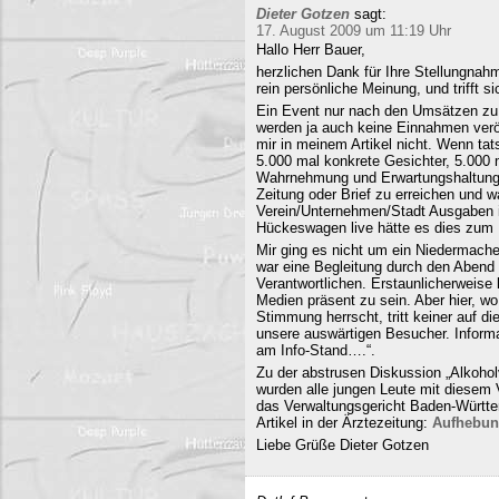
Dieter Gotzen
sagt:
17. August 2009 um 11:19 Uhr
Hallo Herr Bauer,
herzlichen Dank für Ihre Stellungnahm
rein persönliche Meinung, und trifft s
Ein Event nur nach den Umsätzen zu b
werden ja auch keine Einnahmen veröf
mir in meinem Artikel nicht. Wenn ta
5.000 mal konkrete Gesichter, 5.000 
Wahrnehmung und Erwartungshaltung. 
Zeitung oder Brief zu erreichen und
Verein/Unternehmen/Stadt Ausgaben i
Hückeswagen live hätte es dies zum N
Mir ging es nicht um ein Niedermache
war eine Begleitung durch den Abend 
Verantwortlichen. Erstaunlicherweise 
Medien präsent zu sein. Aber hier, 
Stimmung herrscht, tritt keiner auf 
unsere auswärtigen Besucher. Informa
am Info-Stand….“.
Zu der abstrusen Diskussion „Alkohol
wurden alle jungen Leute mit diesem
das Verwaltungsgericht Baden-Württe
Artikel in der Ärztezeitung:
Aufhebun
Liebe Grüße Dieter Gotzen