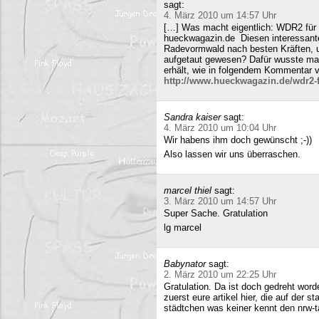
sagt:
4. März 2010 um 14:57 Uhr
[…] Was macht eigentlich: WDR2 für 
hueckwagazin.de Diesen interessante
Radevormwald nach besten Kräften, un
aufgetaut gewesen? Dafür wusste m
erhält, wie in folgendem Kommentar v
http://www.hueckwagazin.de/wdr2-fu
Sandra kaiser
sagt:
4. März 2010 um 10:04 Uhr
Wir habens ihm doch gewünscht ;-))
Also lassen wir uns überraschen.
marcel thiel
sagt:
3. März 2010 um 14:57 Uhr
Super Sache. Gratulation
lg marcel
Babynator
sagt:
2. März 2010 um 22:25 Uhr
Gratulation. Da ist doch gedreht word
zuerst eure artikel hier, die auf der s
städtchen was keiner kennt den nrw-t