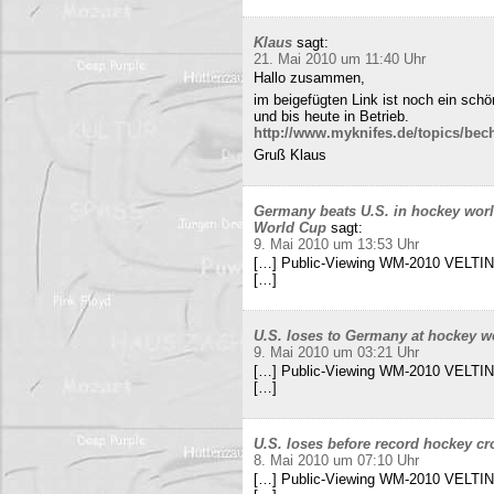
Klaus
sagt:
21. Mai 2010 um 11:40 Uhr
Hallo zusammen,
im beigefügten Link ist noch ein sch
und bis heute in Betrieb.
http://www.myknifes.de/topics/bec
Gruß Klaus
Germany beats U.S. in hockey worl
World Cup
sagt:
9. Mai 2010 um 13:53 Uhr
[…] Public-Viewing WM-2010 VELTINS
[…]
U.S. loses to Germany at hockey w
9. Mai 2010 um 03:21 Uhr
[…] Public-Viewing WM-2010 VELTINS
[…]
U.S. loses before record hockey cr
8. Mai 2010 um 07:10 Uhr
[…] Public-Viewing WM-2010 VELTINS