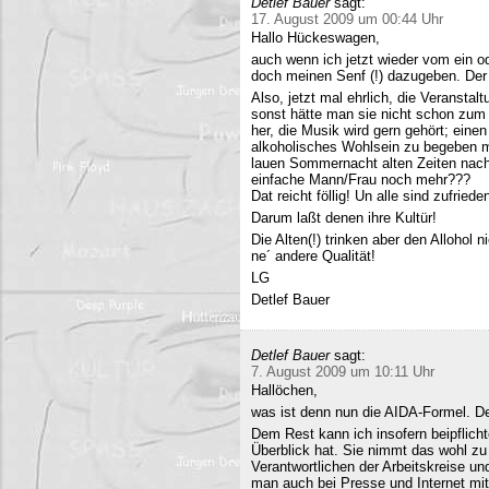
Detlef Bauer
sagt:
17. August 2009 um 00:44 Uhr
Hallo Hückeswagen,
auch wenn ich jetzt wieder vom ein o
doch meinen Senf (!) dazugeben. Der A
Also, jetzt mal ehrlich, die Veranstalt
sonst hätte man sie nicht schon zum 
her, die Musik wird gern gehört; eine
alkoholisches Wohlsein zu begeben mi
lauen Sommernacht alten Zeiten nac
einfache Mann/Frau noch mehr???
Dat reicht föllig! Un alle sind zufriede
Darum laßt denen ihre Kultür!
Die Alten(!) trinken aber den Allohol 
ne´ andere Qualität!
LG
Detlef Bauer
Detlef Bauer
sagt:
7. August 2009 um 10:11 Uhr
Hallöchen,
was ist denn nun die AIDA-Formel. Der
Dem Rest kann ich insofern beipflich
Überblick hat. Sie nimmt das wohl zu 
Verantwortlichen der Arbeitskreise un
man auch bei Presse und Internet mit