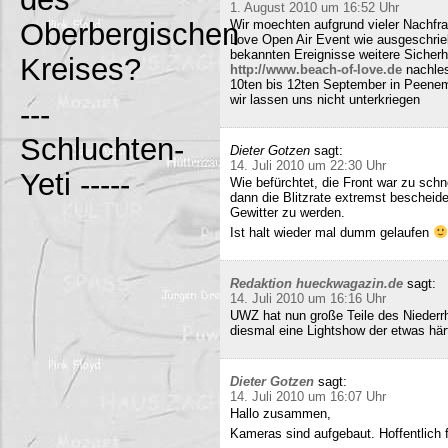
1. August 2010 um 16:52 Uhr
Oberbergischen
Wir moechten aufgrund vieler Nachfr
Love Open Air Event wie ausgeschrieb
bekannten Ereignisse weitere Sicherh
Kreises?
http://www.beach-of-love.de
nachles
10ten bis 12ten September in Peene
wir lassen uns nicht unterkriegen
---
Schluchten-
Dieter Gotzen
sagt:
14. Juli 2010 um 22:30 Uhr
Yeti -----
Wie befürchtet, die Front war zu schne
dann die Blitzrate extremst bescheide
Gewitter zu werden.
Ist halt wieder mal dumm gelaufen
Redaktion hueckwagazin.de
sagt:
14. Juli 2010 um 16:16 Uhr
UWZ hat nun große Teile des Niederrhe
diesmal eine Lightshow der etwas härt
Dieter Gotzen
sagt:
14. Juli 2010 um 16:07 Uhr
Hallo zusammen,
Kameras sind aufgebaut. Hoffentlich f