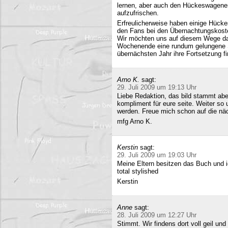
lernen, aber auch den Hückeswagener
aufzufrischen.
Erfreulicherweise haben einige Hücke
den Fans bei den Übernachtungskost
Wir möchten uns auf diesem Wege da
Wochenende eine rundum gelungene Sa
übernächsten Jahr ihre Fortsetzung fi
Arno K.
sagt:
29. Juli 2009 um 19:13 Uhr
Liebe Redaktion, das bild stammt a
kompliment für eure seite. Weiter so
werden. Freue mich schon auf die nä
mfg Arno K.
Kerstin
sagt:
29. Juli 2009 um 19:03 Uhr
Meine Eltern besitzen das Buch und 
total stylished
Kerstin
Anne
sagt:
28. Juli 2009 um 12:27 Uhr
Stimmt. Wir findens dort voll geil und 