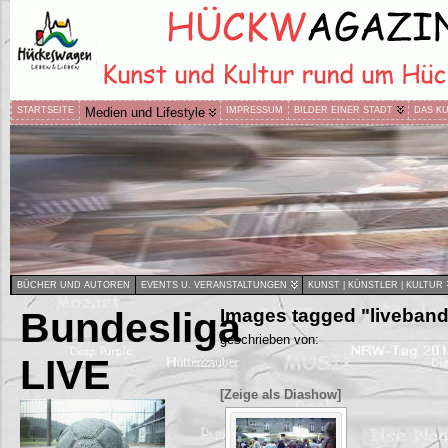
STARTSEITE
Medien und Lifestyle
IMPRESSUM
BILDER EINER STADT
DAS K
BÜCHER UND AUTOREN
EVENTS U. VERANSTALTUNGEN
KUNST | KÜNSTLER | KULTUR
Bundesliga
Images tagged "liveband
geschrieben von:
LIVE
[Zeige als Diashow]