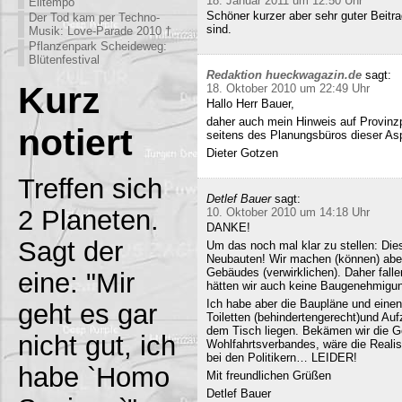
18. Januar 2011 um 12:50 Uhr
Eiltempo
Schöner kurzer aber sehr guter Beitra
Der Tod kam per Techno-
sind.
Musik: Love-Parade 2010 †
Pflanzenpark Scheideweg:
Blütenfestival
Redaktion hueckwagazin.de
sagt:
Kurz
18. Oktober 2010 um 22:49 Uhr
Hallo Herr Bauer,
daher auch mein Hinweis auf Provinz
notiert
seitens des Planungsbüros dieser Asp
Dieter Gotzen
Treffen sich
Detlef Bauer
sagt:
2 Planeten.
10. Oktober 2010 um 14:18 Uhr
DANKE!
Sagt der
Um das noch mal klar zu stellen: Dies
Neubauten! Wir machen (können) abe
Gebäudes (verwirklichen). Daher fall
eine: "Mir
hätten wir auch keine Baugenehmigun
Ich habe aber die Baupläne und eine
geht es gar
Toiletten (behindertengerecht)und Au
dem Tisch liegen. Bekämen wir die G
nicht gut, ich
Wohlfahrtsverbandes, wäre die Realisi
bei den Politikern… LEIDER!
habe `Homo
Mit freundlichen Grüßen
Detlef Bauer