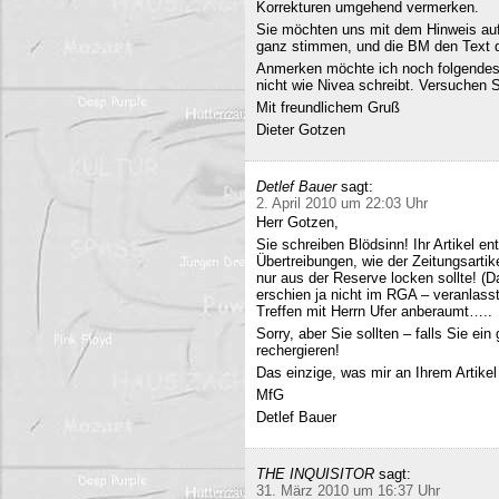
Korrekturen umgehend vermerken.
Sie möchten uns mit dem Hinweis auf 
ganz stimmen, und die BM den Text q
Anmerken möchte ich noch folgendes
nicht wie Nivea schreibt. Versuchen 
Mit freundlichem Gruß
Dieter Gotzen
Detlef Bauer
sagt:
2. April 2010 um 22:03 Uhr
Herr Gotzen,
Sie schreiben Blödsinn! Ihr Artikel 
Übertreibungen, wie der Zeitungsartik
nur aus der Reserve locken sollte! (D
erschien ja nicht im RGA – veranlasst
Treffen mit Herrn Ufer anberaumt…..
Sorry, aber Sie sollten – falls Sie ei
rechergieren!
Das einzige, was mir an Ihrem Artikel
MfG
Detlef Bauer
THE INQUISITOR
sagt:
31. März 2010 um 16:37 Uhr