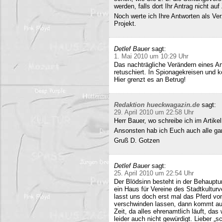
werden, falls dort Ihr Antrag nicht a
Noch werte ich Ihre Antworten als Verz
Projekt.
Detlef Bauer
sagt:
1. Mai 2010 um 10:29 Uhr
Das nachträgliche Verändern eines Art
retuschiert. In Spionagekreisen und k
Hier grenzt es an Betrug!
Redaktion hueckwagazin.de
sagt:
29. April 2010 um 22:58 Uhr
Herr Bauer, wo schreibe ich im Artike
Ansonsten hab ich Euch auch alle ganz
Gruß D. Gotzen
Detlef Bauer
sagt:
25. April 2010 um 22:54 Uhr
Der Blödsinn besteht in der Behauptu
ein Haus für Vereine des Stadtkultur
lasst uns doch erst mal das Pferd vo
verschwinden lassen, dann kommt auc
Zeit, da alles ehrenamtlich läuft, das
leider auch nicht gewürdigt. Lieber 