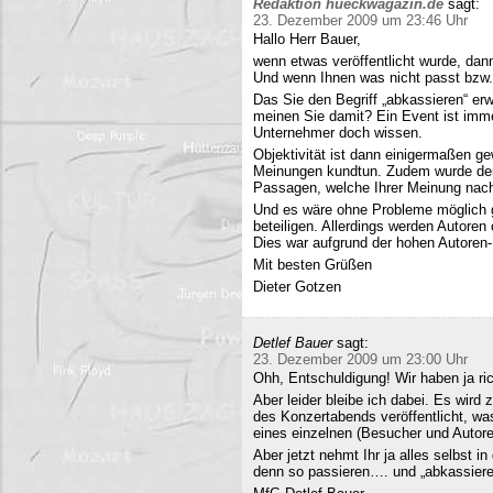
Redaktion hueckwagazin.de
sagt:
23. Dezember 2009 um 23:46 Uhr
Hallo Herr Bauer,
wenn etwas veröffentlicht wurde, dan
Und wenn Ihnen was nicht passt bzw
Das Sie den Begriff „abkassieren“ erwä
meinen Sie damit? Ein Event ist immer
Unternehmer doch wissen.
Objektivität ist dann einigermaßen g
Meinungen kundtun. Zudem wurde der 
Passagen, welche Ihrer Meinung nach 
Und es wäre ohne Probleme möglich g
beteiligen. Allerdings werden Autore
Dies war aufgrund der hohen Autoren
Mit besten Grüßen
Dieter Gotzen
Detlef Bauer
sagt:
23. Dezember 2009 um 23:00 Uhr
Ohh, Entschuldigung! Wir haben ja ri
Aber leider bleibe ich dabei. Es wird
des Konzertabends veröffentlicht, was
eines einzelnen (Besucher und Autoren
Aber jetzt nehmt Ihr ja alles selbst 
denn so passieren…. und „abkassieren“