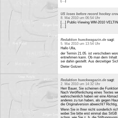
[…]
US loses before record hockey cro
8. Mai 2010 um 06:54 Uhr
[…] Public-Viewing WM-2010 VELTINS
[…]
Redaktion hueckwagazin.de
sagt:
5. Mai 2010 um 13:54 Uhr
Hallo Ulla,
der Termin 21.05. ist verschoben wor
entnehmen kann. Ob man dem Inhalt d
sei dahin gestellt. Aus derzeitiger Si
Dieter Gotzen
Redaktion hueckwagazin.de
sagt:
2. Mai 2010 um 14:32 Uhr
Herr Bauer, Sie scheinen die Funkti
Nach Veröffenlichung eines Textes wer
wahrscheinlich haben wir eine Abmac
anderes zu tun haben, als gegen Hau
die Originalversion abweicht? Richtig, 
Wenn Sie in Ihrer nicht sonderlich r
wobei Sie bitte erst einmal das StG
schon, wie Sie z. b. die Stiftungsvors