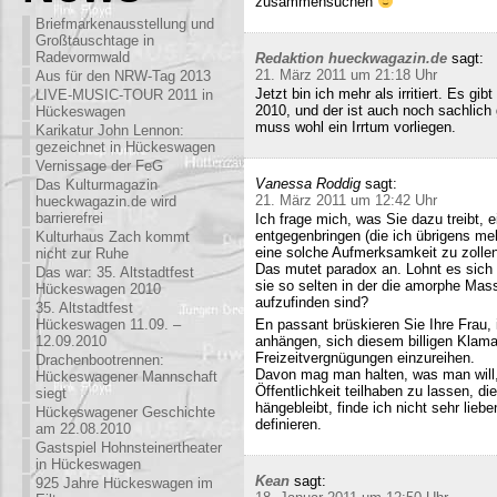
zusammensuchen
Briefmarkenausstellung und
Großtauschtage in
Radevormwald
Redaktion hueckwagazin.de
sagt:
21. März 2011 um 21:18 Uhr
Aus für den NRW-Tag 2013
Jetzt bin ich mehr als irritiert. Es g
LIVE-MUSIC-TOUR 2011 in
2010, und der ist auch noch sachlich
Hückeswagen
muss wohl ein Irrtum vorliegen.
Karikatur John Lennon:
gezeichnet in Hückeswagen
Vernissage der FeG
Vanessa Roddig
sagt:
Das Kulturmagazin
21. März 2011 um 12:42 Uhr
hueckwagazin.de wird
barrierefrei
Ich frage mich, was Sie dazu treibt
entgegenbringen (die ich übrigens meh
Kulturhaus Zach kommt
eine solche Aufmerksamkeit zu zollen
nicht zur Ruhe
Das mutet paradox an. Lohnt es sich n
Das war: 35. Altstadtfest
sie so selten in der die amorphe Ma
Hückeswagen 2010
aufzufinden sind?
35. Altstadtfest
Hückeswagen 11.09. –
En passant brüskieren Sie Ihre Frau,
12.09.2010
anhängen, sich diesem billigen Klamau
Freizeitvergnügungen einzureihen.
Drachenbootrennen:
Davon mag man halten, was man will,
Hückeswagener Mannschaft
Öffentlichkeit teilhaben zu lassen, di
siegt
hängebleibt, finde ich nicht sehr lieb
Hückeswagener Geschichte
definieren.
am 22.08.2010
Gastspiel Hohnsteinertheater
in Hückeswagen
Kean
sagt:
925 Jahre Hückeswagen im