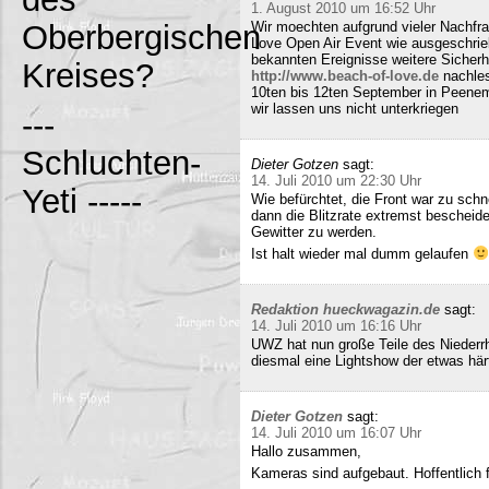
1. August 2010 um 16:52 Uhr
Oberbergischen
Wir moechten aufgrund vieler Nachfr
Love Open Air Event wie ausgeschrieb
bekannten Ereignisse weitere Sicherh
Kreises?
http://www.beach-of-love.de
nachles
10ten bis 12ten September in Peene
wir lassen uns nicht unterkriegen
---
Schluchten-
Dieter Gotzen
sagt:
14. Juli 2010 um 22:30 Uhr
Yeti -----
Wie befürchtet, die Front war zu schne
dann die Blitzrate extremst bescheide
Gewitter zu werden.
Ist halt wieder mal dumm gelaufen
Redaktion hueckwagazin.de
sagt:
14. Juli 2010 um 16:16 Uhr
UWZ hat nun große Teile des Niederrhe
diesmal eine Lightshow der etwas härt
Dieter Gotzen
sagt:
14. Juli 2010 um 16:07 Uhr
Hallo zusammen,
Kameras sind aufgebaut. Hoffentlich f