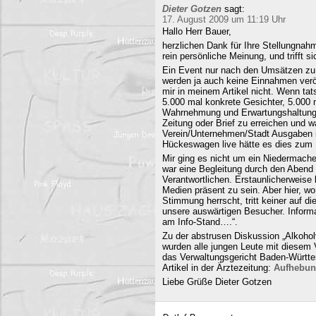
Dieter Gotzen
sagt:
17. August 2009 um 11:19 Uhr
Hallo Herr Bauer,
herzlichen Dank für Ihre Stellungnahm
rein persönliche Meinung, und trifft s
Ein Event nur nach den Umsätzen zu b
werden ja auch keine Einnahmen veröf
mir in meinem Artikel nicht. Wenn ta
5.000 mal konkrete Gesichter, 5.000 
Wahrnehmung und Erwartungshaltung. 
Zeitung oder Brief zu erreichen und
Verein/Unternehmen/Stadt Ausgaben i
Hückeswagen live hätte es dies zum N
Mir ging es nicht um ein Niedermache
war eine Begleitung durch den Abend 
Verantwortlichen. Erstaunlicherweise 
Medien präsent zu sein. Aber hier, 
Stimmung herrscht, tritt keiner auf 
unsere auswärtigen Besucher. Informa
am Info-Stand….“.
Zu der abstrusen Diskussion „Alkohol
wurden alle jungen Leute mit diesem
das Verwaltungsgericht Baden-Württe
Artikel in der Ärztezeitung:
Aufhebun
Liebe Grüße Dieter Gotzen