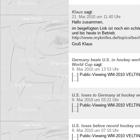
Klaus
sagt:
21. Mai 2010 um 11:40 Uhr
Hallo zusammen,
im beigefügten Link ist noch ein sch
und bis heute in Betrieb.
http://www.myknifes.de/topics/bec
Gruß Klaus
Germany beats U.S. in hockey worl
World Cup
sagt:
9. Mai 2010 um 13:53 Uhr
[…] Public-Viewing WM-2010 VELTINS
[…]
U.S. loses to Germany at hockey w
9. Mai 2010 um 03:21 Uhr
[…] Public-Viewing WM-2010 VELTINS
[…]
U.S. loses before record hockey cr
8. Mai 2010 um 07:10 Uhr
[…] Public-Viewing WM-2010 VELTINS