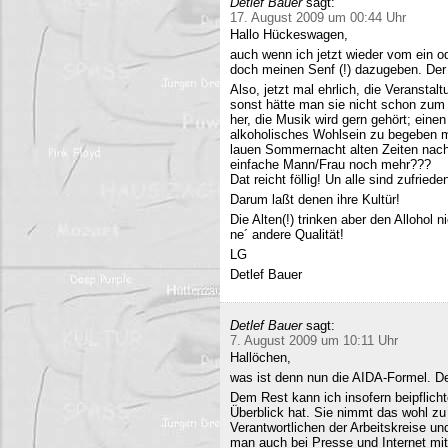
Detlef Bauer
sagt:
17. August 2009 um 00:44 Uhr
Hallo Hückeswagen,
auch wenn ich jetzt wieder vom ein o
doch meinen Senf (!) dazugeben. Der A
Also, jetzt mal ehrlich, die Veranstalt
sonst hätte man sie nicht schon zum 
her, die Musik wird gern gehört; eine
alkoholisches Wohlsein zu begeben mi
lauen Sommernacht alten Zeiten nac
einfache Mann/Frau noch mehr???
Dat reicht föllig! Un alle sind zufriede
Darum laßt denen ihre Kultür!
Die Alten(!) trinken aber den Allohol 
ne´ andere Qualität!
LG
Detlef Bauer
Detlef Bauer
sagt:
7. August 2009 um 10:11 Uhr
Hallöchen,
was ist denn nun die AIDA-Formel. Der
Dem Rest kann ich insofern beipflich
Überblick hat. Sie nimmt das wohl zu 
Verantwortlichen der Arbeitskreise un
man auch bei Presse und Internet mit