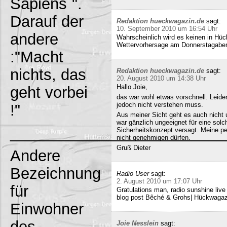
Sapiens`".
Darauf der
Redaktion hueckwagazin.de
sagt:
10. September 2010 um 16:54 Uhr
andere
Wahrscheinlich wird es keinen in Hück
Wettervorhersage am Donnerstagabe
:"Macht
nichts, das
Redaktion hueckwagazin.de
sagt:
20. August 2010 um 14:38 Uhr
Hallo Joie,
geht vorbei
das war wohl etwas vorschnell. Leide
jedoch nicht verstehen muss.
!"
Aus meiner Sicht geht es auch nicht 
war gänzlich ungeeignet für eine solc
_________________________
Sicherheitskonzept versagt. Meine pe
nicht genehmigen dürfen.
Gruß Dieter
Andere
Bezeichnung
Radio User
sagt:
2. August 2010 um 17:07 Uhr
für
Gratulations man, radio sunshine liv
blog post Bêché & Grohs| Hückwagazi
Einwohner
des
Joie Nesslein
sagt: