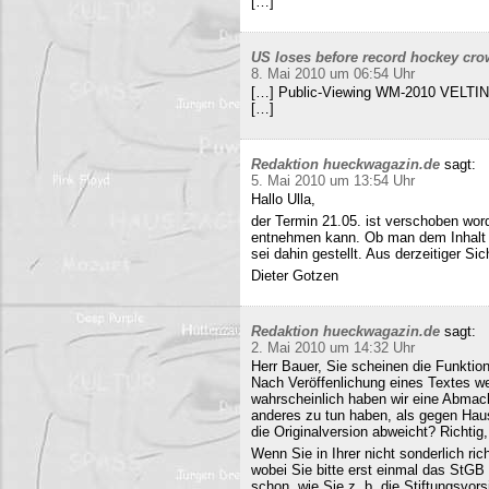
[…]
US loses before record hockey cro
8. Mai 2010 um 06:54 Uhr
[…] Public-Viewing WM-2010 VELTINS
[…]
Redaktion hueckwagazin.de
sagt:
5. Mai 2010 um 13:54 Uhr
Hallo Ulla,
der Termin 21.05. ist verschoben wor
entnehmen kann. Ob man dem Inhalt d
sei dahin gestellt. Aus derzeitiger Si
Dieter Gotzen
Redaktion hueckwagazin.de
sagt:
2. Mai 2010 um 14:32 Uhr
Herr Bauer, Sie scheinen die Funkti
Nach Veröffenlichung eines Textes wer
wahrscheinlich haben wir eine Abmac
anderes zu tun haben, als gegen Hau
die Originalversion abweicht? Richtig, 
Wenn Sie in Ihrer nicht sonderlich r
wobei Sie bitte erst einmal das StG
schon, wie Sie z. b. die Stiftungsvors