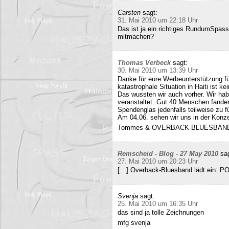
Carsten
sagt:
31. Mai 2010 um 22:18 Uhr
Das ist ja ein richtiges RundumSpas
mitmachen?
Thomas Verbeck
sagt:
30. Mai 2010 um 13:39 Uhr
Danke für eure Werbeunterstützung für
katastrophale Situation in Haiti ist k
Das wussten wir auch vorher. Wir ha
veranstaltet. Gut 40 Menschen fand
Spendenglas jedenfalls teilweise zu f
Am 04.06. sehen wir uns in der Konz
Tommes & OVERBACK-BLUESBAN
Remscheid - Blog - 27 May 2010
sa
27. Mai 2010 um 20:23 Uhr
[…] Overback-Bluesband lädt ein: P
Svenja
sagt:
25. Mai 2010 um 16:35 Uhr
das sind ja tolle Zeichnungen
mfg svenja