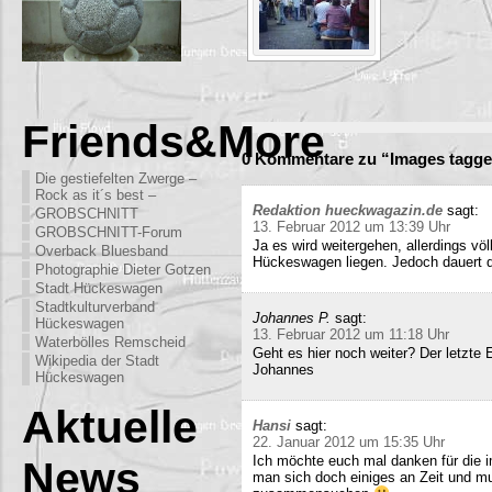
Friends&More
0 Kommentare zu “Images tagge
Die gestiefelten Zwerge –
Rock as it´s best –
Redaktion hueckwagazin.de
sagt:
GROBSCHNITT
13. Februar 2012 um 13:39 Uhr
GROBSCHNITT-Forum
Ja es wird weitergehen, allerdings völ
Overback Bluesband
Hückeswagen liegen. Jedoch dauert di
Photographie Dieter Gotzen
Stadt Hückeswagen
Stadtkulturverband
Johannes P.
sagt:
Hückeswagen
13. Februar 2012 um 11:18 Uhr
Waterbölles Remscheid
Geht es hier noch weiter? Der letzte
Wikipedia der Stadt
Johannes
Hückeswagen
Aktuelle
Hansi
sagt:
22. Januar 2012 um 15:35 Uhr
Ich möchte euch mal danken für die i
News
man sich doch einiges an Zeit und m