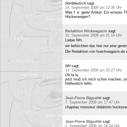
Norddeutsch
sagt:
24. September 2009 um 12:35 Uhr
Was f. e. geiler Artikel. Ein ernstes
Hückeswagen?
Redaktion Hückwagazin
sagt:
15. September 2009 um 21:14 Uhr
Lieber NH,
wir befürchten das hier nur eine gene
Die Redaktion von hueckwagazin.de 
NH
sagt:
14. September 2009 um 15:27 Uhr
Oh la la,
jetzt muß ich mich schön machen, un
Hoffentlich hilfts.
Jean-Pierre Bâguétté
sagt:
7. September 2009 um 17:47 Uhr
chapéau monsieur rédaktión huckeswa
Jean-Pierre Bâguétté
sagt:
1. September 2009 um 16:14 Uhr