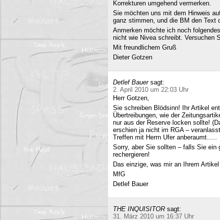
Korrekturen umgehend vermerken.
Sie möchten uns mit dem Hinweis auf 
ganz stimmen, und die BM den Text q
Anmerken möchte ich noch folgendes
nicht wie Nivea schreibt. Versuchen 
Mit freundlichem Gruß
Dieter Gotzen
Detlef Bauer
sagt:
2. April 2010 um 22:03 Uhr
Herr Gotzen,
Sie schreiben Blödsinn! Ihr Artikel 
Übertreibungen, wie der Zeitungsartik
nur aus der Reserve locken sollte! (D
erschien ja nicht im RGA – veranlasst
Treffen mit Herrn Ufer anberaumt…..
Sorry, aber Sie sollten – falls Sie ei
rechergieren!
Das einzige, was mir an Ihrem Artikel
MfG
Detlef Bauer
THE INQUISITOR
sagt:
31. März 2010 um 16:37 Uhr