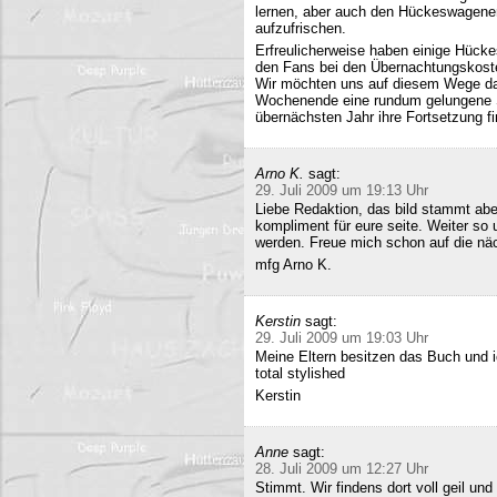
lernen, aber auch den Hückeswagener
aufzufrischen.
Erfreulicherweise haben einige Hücke
den Fans bei den Übernachtungskost
Wir möchten uns auf diesem Wege da
Wochenende eine rundum gelungene Sa
übernächsten Jahr ihre Fortsetzung fi
Arno K.
sagt:
29. Juli 2009 um 19:13 Uhr
Liebe Redaktion, das bild stammt a
kompliment für eure seite. Weiter so
werden. Freue mich schon auf die nä
mfg Arno K.
Kerstin
sagt:
29. Juli 2009 um 19:03 Uhr
Meine Eltern besitzen das Buch und 
total stylished
Kerstin
Anne
sagt:
28. Juli 2009 um 12:27 Uhr
Stimmt. Wir findens dort voll geil und 