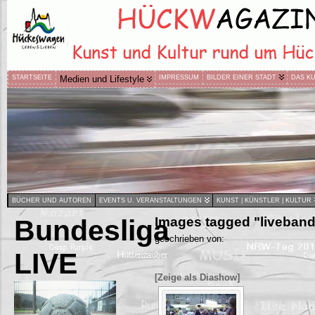
STARTSEITE
Medien und Lifestyle
IMPRESSUM
BILDER EINER STADT
DAS K
BÜCHER UND AUTOREN
EVENTS U. VERANSTALTUNGEN
KUNST | KÜNSTLER | KULTUR
Bundesliga
Images tagged "liveband
geschrieben von:
LIVE
[Zeige als Diashow]