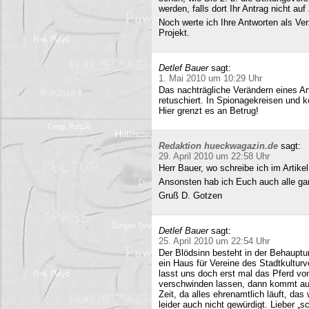
werden, falls dort Ihr Antrag nicht a
Noch werte ich Ihre Antworten als Verz
Projekt.
Detlef Bauer
sagt:
1. Mai 2010 um 10:29 Uhr
Das nachträgliche Verändern eines Art
retuschiert. In Spionagekreisen und k
Hier grenzt es an Betrug!
Redaktion hueckwagazin.de
sagt:
29. April 2010 um 22:58 Uhr
Herr Bauer, wo schreibe ich im Artike
Ansonsten hab ich Euch auch alle ganz
Gruß D. Gotzen
Detlef Bauer
sagt:
25. April 2010 um 22:54 Uhr
Der Blödsinn besteht in der Behauptu
ein Haus für Vereine des Stadtkultur
lasst uns doch erst mal das Pferd vo
verschwinden lassen, dann kommt auc
Zeit, da alles ehrenamtlich läuft, das
leider auch nicht gewürdigt. Lieber 