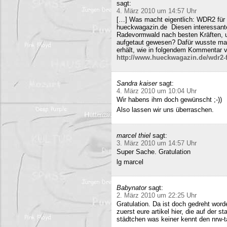
sagt:
4. März 2010 um 14:57 Uhr
[…] Was macht eigentlich: WDR2 für 
hueckwagazin.de Diesen interessante
Radevormwald nach besten Kräften, un
aufgetaut gewesen? Dafür wusste m
erhält, wie in folgendem Kommentar v
http://www.hueckwagazin.de/wdr2-fu
Sandra kaiser
sagt:
4. März 2010 um 10:04 Uhr
Wir habens ihm doch gewünscht ;-))
Also lassen wir uns überraschen.
marcel thiel
sagt:
3. März 2010 um 14:57 Uhr
Super Sache. Gratulation
lg marcel
Babynator
sagt:
2. März 2010 um 22:25 Uhr
Gratulation. Da ist doch gedreht word
zuerst eure artikel hier, die auf der s
städtchen was keiner kennt den nrw-t