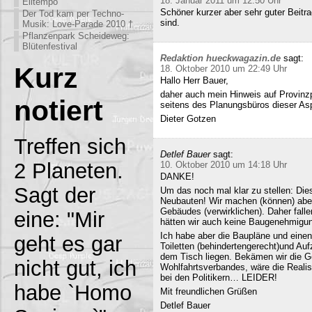
18. Januar 2011 um 12:50 Uhr
Eiltempo
Schöner kurzer aber sehr guter Beitra
Der Tod kam per Techno-
sind.
Musik: Love-Parade 2010 †
Pflanzenpark Scheideweg:
Blütenfestival
Redaktion hueckwagazin.de
sagt:
Kurz
18. Oktober 2010 um 22:49 Uhr
Hallo Herr Bauer,
daher auch mein Hinweis auf Provinz
notiert
seitens des Planungsbüros dieser Asp
Dieter Gotzen
Treffen sich
Detlef Bauer
sagt:
2 Planeten.
10. Oktober 2010 um 14:18 Uhr
DANKE!
Sagt der
Um das noch mal klar zu stellen: Dies
Neubauten! Wir machen (können) abe
Gebäudes (verwirklichen). Daher fall
eine: "Mir
hätten wir auch keine Baugenehmigun
Ich habe aber die Baupläne und eine
geht es gar
Toiletten (behindertengerecht)und Au
dem Tisch liegen. Bekämen wir die G
nicht gut, ich
Wohlfahrtsverbandes, wäre die Realisi
bei den Politikern… LEIDER!
habe `Homo
Mit freundlichen Grüßen
Detlef Bauer