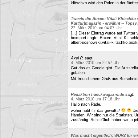
klitschko wird den Polen in der fünft
Tweets die Boxen: Vitali Klitschko
Kult(ur)magazin - erwähnt -- Tops
27. März 2010 um 04:07 Uhr
[…] Dieser Eintrag wurde auf Twitter 
boxsport sagte: Boxen: Vitali Klitsc
albert-sosnowski,vitali-klitschko,b
Axel P.
sagt:
4. März 2010 um 22:57 Uhr
Gut das es Google gibt. Die Ausstell
gefallen.
Mit freundlichem Gruß aus Burscheid
Redaktion hueckwagazin.de
sagt:
4. März 2010 um 17:18 Uhr
Hallo nach Rade,
woher habt ihr das gewußt?
Die
Händen. Wir sind nur die Statisten. 
zuständig. Schließlich haben wir ja j
Was macht eigentlich: WDR2 für ein