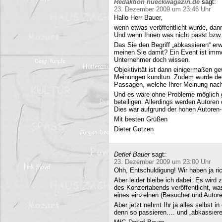
Redaktion hueckwagazin.de
sagt:
23. Dezember 2009 um 23:46 Uhr
Hallo Herr Bauer,
wenn etwas veröffentlicht wurde, dan
Und wenn Ihnen was nicht passt bzw
Das Sie den Begriff „abkassieren“ erwä
meinen Sie damit? Ein Event ist immer
Unternehmer doch wissen.
Objektivität ist dann einigermaßen g
Meinungen kundtun. Zudem wurde der 
Passagen, welche Ihrer Meinung nach 
Und es wäre ohne Probleme möglich g
beteiligen. Allerdings werden Autore
Dies war aufgrund der hohen Autoren
Mit besten Grüßen
Dieter Gotzen
Detlef Bauer
sagt:
23. Dezember 2009 um 23:00 Uhr
Ohh, Entschuldigung! Wir haben ja ri
Aber leider bleibe ich dabei. Es wird
des Konzertabends veröffentlicht, was
eines einzelnen (Besucher und Autoren
Aber jetzt nehmt Ihr ja alles selbst 
denn so passieren…. und „abkassieren“