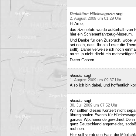
Redaktion Hückwagazin
sagt:
2. August 2009 um 01:29 Uhr
Hi Arno,
das Szenefoto wurde außerhalb von H
hier ein Schienenfahrzeug-Museum.
Und Danke für den Zuspruch, wobei w
sei noch, dass Ihr als Leser die The
sollt). Daher verweise ich noch einma
muss ja nicht direkt ein mehrseitiger A
Dieter Gotzen
nheider
sagt:
1. August 2009 um 09:37 Uhr
Also ich bin dabei, und hoffentlich 
nheider
sagt:
30. Juli 2009 um 07:52 Uhr
Wir sollten dieses Konzert nicht sepa
übrregionalen Events für Hückeswagen
ganzes Wpchenende gewidmet.Denn se
ganz Deutschland angemeldet, sodaß 
rechnen.
Hier soll vorab den Fans die Möglich