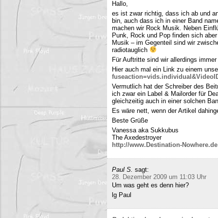
Hallo,
es ist zwar richtig, dass ich ab und
bin, auch dass ich in einer Band name
machen wir Rock Musik. Neben Einfl
Punk, Rock und Pop finden sich aber 
Musik – im Gegenteil sind wir zwisch
radiotauglich
Für Auftritte sind wir allerdings imme
Hier auch mal ein Link zu einem uns
fuseaction=vids.individual&Video
Vermutlich hat der Schreiber des Be
ich zwar ein Label & Mailorder für De
gleichzeitig auch in einer solchen Ba
Es wäre nett, wenn der Artikel dahing
Beste Grüße
Vanessa aka Sukkubus
The Axedestroyer
http://www.Destination-Nowhere.de
Paul S.
sagt:
28. Dezember 2009 um 11:03 Uhr
Um was geht es denn hier?
lg Paul