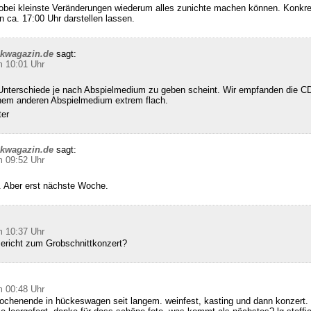
wobei kleinste Veränderungen wiederum alles zunichte machen können. Konkret
n ca. 17:00 Uhr darstellen lassen.
ckwagazin.de
sagt:
m 10:01 Uhr
Unterschiede je nach Abspielmedium zu geben scheint. Wir empfanden die CD
inem anderen Abspielmedium extrem flach.
ter
ckwagazin.de
sagt:
m 09:52 Uhr
 Aber erst nächste Woche.
m 10:37 Uhr
Bericht zum Grobschnittkonzert?
m 00:48 Uhr
ochenende in hückeswagen seit langem. weinfest, kasting und dann konzert. 