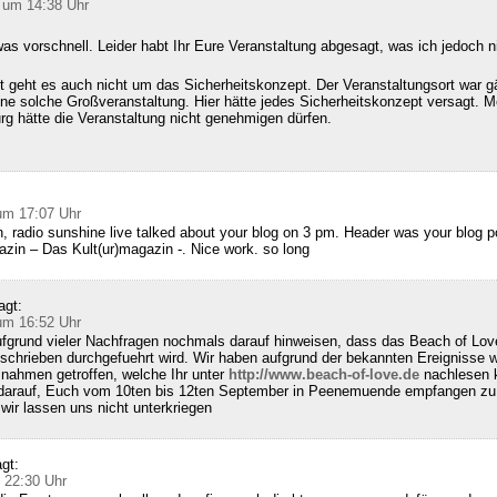
 um 14:38 Uhr
as vorschnell. Leider habt Ihr Eure Veranstaltung abgesagt, was ich jedoch n
 geht es auch nicht um das Sicherheitskonzept. Der Veranstaltungsort war g
ine solche Großveranstaltung. Hier hätte jedes Sicherheitskonzept versagt. M
g hätte die Veranstaltung nicht genehmigen dürfen.
:
um 17:07 Uhr
, radio sunshine live talked about your blog on 3 pm. Header was your blog 
zin – Das Kult(ur)magazin -. Nice work. so long
agt:
um 16:52 Uhr
fgrund vieler Nachfragen nochmals darauf hinweisen, dass das Beach of Lov
schrieben durchgefuehrt wird. Wir haben aufgrund der bekannten Ereignisse w
nahmen getroffen, welche Ihr unter
http://www.beach-of-love.de
nachlesen k
 darauf, Euch vom 10ten bis 12ten September in Peenemuende empfangen zu 
ir lassen uns nicht unterkriegen
gt:
 22:30 Uhr