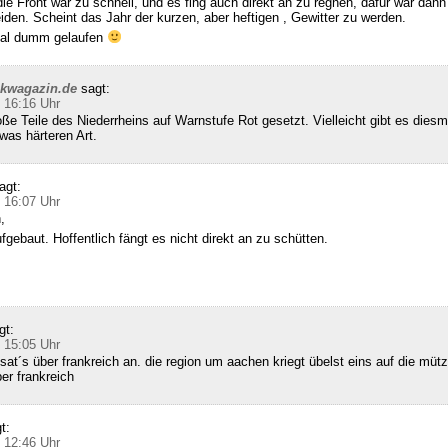
die Front war zu schnell, und es fing auch direkt an zu regnen, dafür war dann 
den. Scheint das Jahr der kurzen, aber heftigen , Gewitter zu werden.
 mal dumm gelaufen
ckwagazin.de
sagt:
 16:16 Uhr
e Teile des Niederrheins auf Warnstufe Rot gesetzt. Vielleicht gibt es diesm
was härteren Art.
agt:
 16:07 Uhr
,
gebaut. Hoffentlich fängt es nicht direkt an zu schütten.
gt:
 15:05 Uhr
sat´s über frankreich an. die region um aachen kriegt übelst eins auf die mütz
ber frankreich
t:
 12:46 Uhr