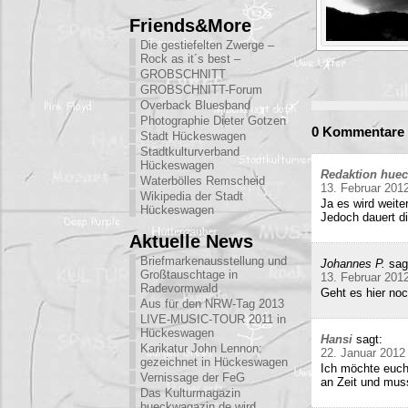
Friends&More
Die gestiefelten Zwerge –
Rock as it´s best –
GROBSCHNITT
GROBSCHNITT-Forum
Overback Bluesband
Photographie Dieter Gotzen
0 Kommentare z
Stadt Hückeswagen
Stadtkulturverband
Hückeswagen
Redaktion hue
Waterbölles Remscheid
13. Februar 201
Wikipedia der Stadt
Ja es wird weite
Hückeswagen
Jedoch dauert di
Aktuelle News
Briefmarkenausstellung und
Johannes P.
sag
Großtauschtage in
13. Februar 201
Radevormwald
Geht es hier no
Aus für den NRW-Tag 2013
LIVE-MUSIC-TOUR 2011 in
Hückeswagen
Hansi
sagt:
Karikatur John Lennon:
22. Januar 2012
gezeichnet in Hückeswagen
Ich möchte euch
Vernissage der FeG
an Zeit und mu
Das Kulturmagazin
hueckwagazin.de wird