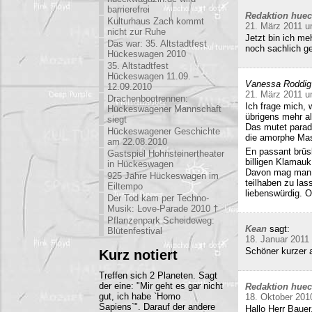
barrierefrei
Redaktion hue
Kulturhaus Zach kommt
21. März 2011 u
nicht zur Ruhe
Jetzt bin ich me
Das war: 35. Altstadtfest
noch sachlich ge
Hückeswagen 2010
35. Altstadtfest
Hückeswagen 11.09. –
Vanessa Roddig
12.09.2010
21. März 2011 u
Drachenbootrennen:
Ich frage mich, 
Hückeswagener Mannschaft
übrigens mehr al
siegt
Das mutet parado
Hückeswagener Geschichte
die amorphe Mas
am 22.08.2010
En passant brüs
Gastspiel Hohnsteinertheater
billigen Klamauk
in Hückeswagen
Davon mag man h
925 Jahre Hückeswagen im
teilhaben zu las
Eiltempo
liebenswürdig. O
Der Tod kam per Techno-
Musik: Love-Parade 2010 †
Pflanzenpark Scheideweg:
Kean
sagt:
Blütenfestival
18. Januar 2011
Schöner kurzer a
Kurz notiert
Treffen sich 2 Planeten. Sagt
der eine: "Mir geht es gar nicht
Redaktion hue
gut, ich habe `Homo
18. Oktober 201
Sapiens`". Darauf der andere
Hallo Herr Bauer