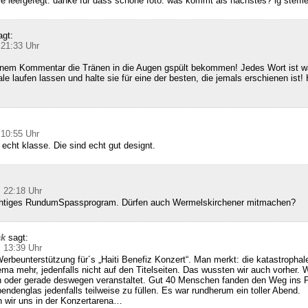
ie leergefegt. danke für dass schöne foto. was kommt als nächstes? lg steffi
agt:
 21:33 Uhr
inem Kommentar die Tränen in die Augen gspült bekommen! Jedes Wort ist wa
le laufen lassen und halte sie für eine der besten, die jemals erschienen ist! 
 10:55 Uhr
 echt klasse. Die sind echt gut designt.
 22:18 Uhr
richtiges RundumSpassprogram. Dürfen auch Wermelskirchener mitmachen?
ck
sagt:
 13:39 Uhr
erbeunterstützung für´s „Haiti Benefiz Konzert“. Man merkt: die katastrophale
hema mehr, jedenfalls nicht auf den Titelseiten. Das wussten wir auch vorher. 
 oder gerade deswegen veranstaltet. Gut 40 Menschen fanden den Weg ins
endenglas jedenfalls teilweise zu füllen. Es war rundherum ein toller Abend.
 wir uns in der Konzertarena…