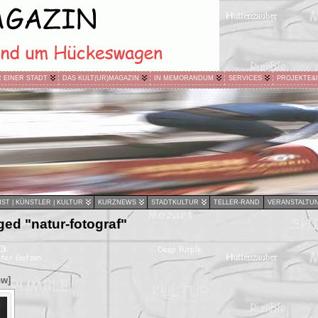
R EINER STADT
DAS KULT(UR)MAGAZIN
IN MEMORANDUM
SERVICES
PROJEKTE&
ST | KÜNSTLER | KULTUR
KURZNEWS
STADTKULTUR
TELLER-RAND
VERANSTALTU
ed "natur-fotograf"
ow]