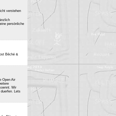
icht verstehen
änzlich
eine persönliche
post Bêché &
e Open Air
eitere
oennt. Wir
duerfen. Lets