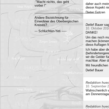
:"Macht nichts, das geht
daher auch mein
vorbei !"
dieser Aspekt ni
______________________________________
Dieter Gotzen
Andere Bezeichnung für
Einwohner des Oberbergischen
Detlef Bauer
sag
Kreises?
10. Oktober 201
--- Schluchten-Yeti -----
DANKE!
Um das noch mal 
machen (können)
diese Auflagen 
Ich habe aber di
(behindertenger
wir die Gelder f
machbar. Aber da
Mit freundliche
Detlef Bauer
Redaktion hue
10. September 
Wahrscheinlich w
am Donnerstag
Redaktion hue