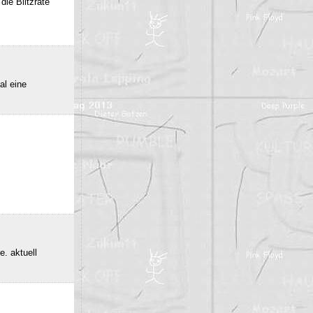
die Blitzrate
al eine
e. aktuell