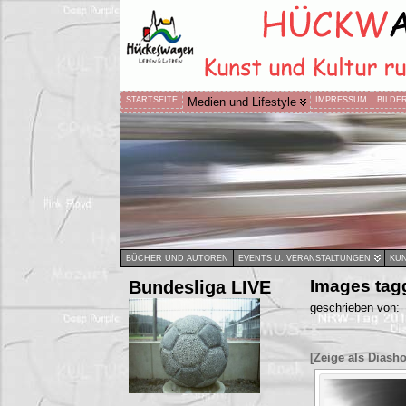
STARTSEITE
Medien und Lifestyle
IMPRESSUM
BILDE
BÜCHER UND AUTOREN
EVENTS U. VERANSTALTUNGEN
KUN
Bundesliga LIVE
Images tagg
geschrieben von:
[Zeige als Diash