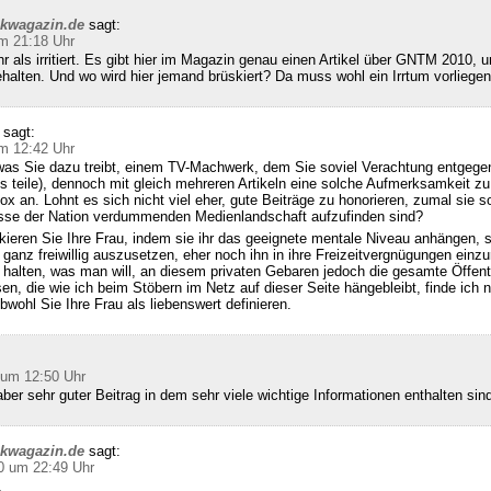
ckwagazin.de
sagt:
m 21:18 Uhr
hr als irritiert. Es gibt hier im Magazin genau einen Artikel über GNTM 2010, u
halten. Und wo wird hier jemand brüskiert? Da muss wohl ein Irrtum vorliegen
sagt:
m 12:42 Uhr
was Sie dazu treibt, einem TV-Machwerk, dem Sie soviel Verachtung entgegen
s teile), dennoch mit gleich mehreren Artikeln eine solche Aufmerksamkeit zu
x an. Lohnt es sich nicht viel eher, gute Beiträge zu honorieren, zumal sie so
se der Nation verdummenden Medienlandschaft aufzufinden sind?
kieren Sie Ihre Frau, indem sie ihr das geeignete mentale Niveau anhängen, 
 ganz freiwillig auszusetzen, eher noch ihn in ihre Freizeitvergnügungen einzu
alten, was man will, an diesem privaten Gebaren jedoch die gesamte Öffentl
sen, die wie ich beim Stöbern im Netz auf dieser Seite hängebleibt, finde ich n
bwohl Sie Ihre Frau als liebenswert definieren.
 um 12:50 Uhr
ber sehr guter Beitrag in dem sehr viele wichtige Informationen enthalten sin
ckwagazin.de
sagt:
0 um 22:49 Uhr
,