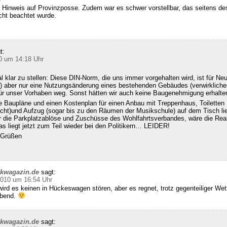
 Hinweis auf Provinzposse. Zudem war es schwer vorstellbar, das seitens d
cht beachtet wurde.
t:
0 um 14:18 Uhr
klar zu stellen: Diese DIN-Norm, die uns immer vorgehalten wird, ist für Ne
 aber nur eine Nutzungsänderung eines bestehenden Gebäudes (verwirklichen
für unser Vorhaben weg. Sonst hätten wir auch keine Baugenehmigung erhalte
e Baupläne und einen Kostenplan für einen Anbau mit Treppenhaus, Toiletten
echt)und Aufzug (sogar bis zu den Räumen der Musikschule) auf dem Tisch l
ür die Parkplatzablöse und Zuschüsse des Wohlfahrtsverbandes, wäre die Real
s liegt jetzt zum Teil wieder bei den Politikern… LEIDER!
n Grüßen
ckwagazin.de
sagt:
2010 um 16:54 Uhr
ird es keinen in Hückeswagen stören, aber es regnet, trotz gegenteiliger We
abend.
ckwagazin.de
sagt: