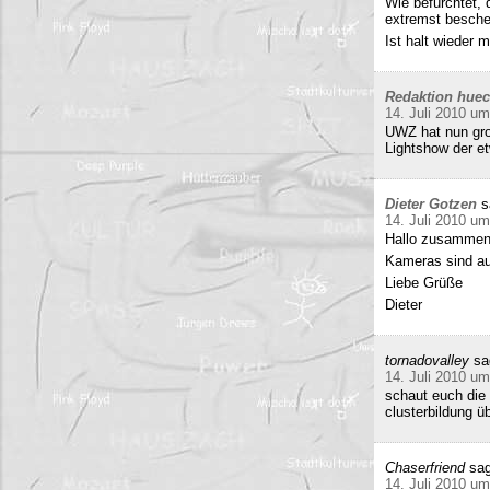
Wie befürchtet, 
extremst beschei
Ist halt wieder
Redaktion hue
14. Juli 2010 um
UWZ hat nun groß
Lightshow der et
Dieter Gotzen
s
14. Juli 2010 um
Hallo zusammen
Kameras sind auf
Liebe Grüße
Dieter
tornadovalley
sa
14. Juli 2010 um
schaut euch die 
clusterbildung ü
Chaserfriend
sag
14. Juli 2010 um