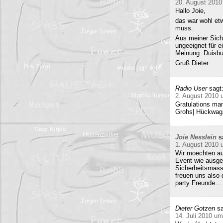
20. August 2010
Hallo Joie,
das war wohl etw
muss.
Aus meiner Sicht
ungeeignet für e
Meinung: Duisbur
Gruß Dieter
Radio User
sagt
2. August 2010 
Gratulations man
Grohs| Hückwaga
Joie Nesslein
s
1. August 2010 
Wir moechten au
Event wie ausge
Sicherheitsmass
freuen uns also
party Freunde… w
Dieter Gotzen
sa
14. Juli 2010 um