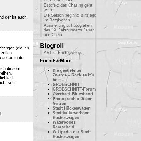
Estofex: das Chasing geht
weiter
Die Saison beginnt: Blitzjagd
nd der ist auch
im Bergischen
.
Ausstellung u. Fotografien
des 19. Jahrhunderts Japan
und China
Blogroll
bringen (die ich
ART of Photography
 zollen.
 selten in der
Friends&More
sich diesem
Die gestiefelten
reihen.
Zwerge – Rock as it´s
ichkeit
best –
icht sehr
GROBSCHNITT
GROBSCHNITT-Forum
Overback Bluesband
Photographie Dieter
Gotzen
Stadt Hückeswagen
Stadtkulturverband
d.
Hückeswagen
Waterbölles
Remscheid
Wikipedia der Stadt
Hückeswagen