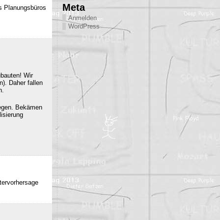
Meta
es Planungsbüros
Anmelden
WordPress
ubauten! Wir
). Daher fallen
n.
iegen. Bekämen
isierung
ttervorhersage