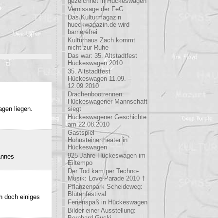
gezeichnet in Hückeswagen
Vernissage der FeG
Das Kulturmagazin
hueckwagazin.de wird
barrierefrei
Kulturhaus Zach kommt
nicht zur Ruhe
Das war: 35. Altstadtfest
Hückeswagen 2010
35. Altstadtfest
Hückeswagen 11.09. –
12.09.2010
Drachenbootrennen:
Hückeswagener Mannschaft
agen liegen.
siegt
Hückeswagener Geschichte
am 22.08.2010
Gastspiel
Hohnsteinertheater in
Hückeswagen
925 Jahre Hückeswagen im
annes
Eiltempo
Der Tod kam per Techno-
Musik: Love-Parade 2010 †
Pflanzenpark Scheideweg:
Blütenfestival
h doch einiges
Ferienspaß in Hückeswagen
Bilder einer Ausstellung:
Bernhard Guski