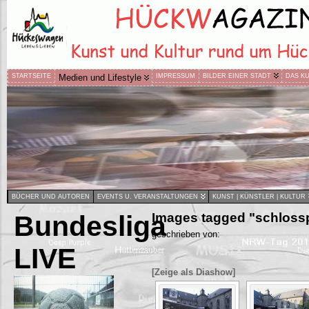
STARTSEITE
Medien und Lifestyle
IMPRESSUM
BILDER EINER STADT
DAS K
BÜCHER UND AUTOREN
EVENTS U. VERANSTALTUNGEN
KUNST | KÜNSTLER | KULTUR
Bundesliga
Images tagged "schlossp
geschrieben von:
LIVE
[Zeige als Diashow]