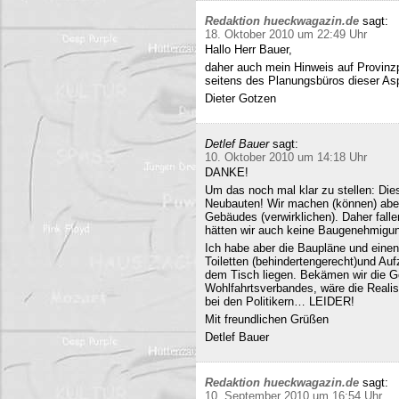
Redaktion hueckwagazin.de
sagt:
18. Oktober 2010 um 22:49 Uhr
Hallo Herr Bauer,
daher auch mein Hinweis auf Provinz
seitens des Planungsbüros dieser Asp
Dieter Gotzen
Detlef Bauer
sagt:
10. Oktober 2010 um 14:18 Uhr
DANKE!
Um das noch mal klar zu stellen: Dies
Neubauten! Wir machen (können) abe
Gebäudes (verwirklichen). Daher fall
hätten wir auch keine Baugenehmigun
Ich habe aber die Baupläne und eine
Toiletten (behindertengerecht)und Au
dem Tisch liegen. Bekämen wir die G
Wohlfahrtsverbandes, wäre die Realisi
bei den Politikern… LEIDER!
Mit freundlichen Grüßen
Detlef Bauer
Redaktion hueckwagazin.de
sagt:
10. September 2010 um 16:54 Uhr