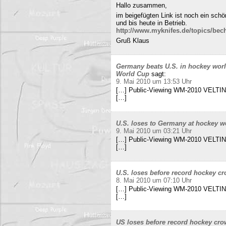
Hallo zusammen,
im beigefügten Link ist noch ein sch
und bis heute in Betrieb.
http://www.myknifes.de/topics/bec
Gruß Klaus
Germany beats U.S. in hockey worl
World Cup
sagt:
9. Mai 2010 um 13:53 Uhr
[…] Public-Viewing WM-2010 VELTINS
[…]
U.S. loses to Germany at hockey w
9. Mai 2010 um 03:21 Uhr
[…] Public-Viewing WM-2010 VELTINS
[…]
U.S. loses before record hockey cr
8. Mai 2010 um 07:10 Uhr
[…] Public-Viewing WM-2010 VELTINS
[…]
US loses before record hockey cro