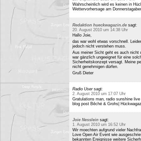
Wahrscheinlich wird es keinen in Hück
Wettervorhersage am Donnerstagabe
Redaktion hueckwagazin.de
sagt:
20. August 2010 um 14:38 Uhr
Hallo Joie,
das war wohl etwas vorschnell. Leide
jedoch nicht verstehen muss.
Aus meiner Sicht geht es auch nicht 
war gänzlich ungeeignet für eine solc
Sicherheitskonzept versagt. Meine pe
nicht genehmigen dürfen.
Gruß Dieter
Radio User
sagt:
2. August 2010 um 17:07 Uhr
Gratulations man, radio sunshine liv
blog post Bêché & Grohs| Hückwagazi
Joie Nesslein
sagt:
1. August 2010 um 16:52 Uhr
Wir moechten aufgrund vieler Nachfr
Love Open Air Event wie ausgeschrieb
bekannten Ereignisse weitere Sicherh