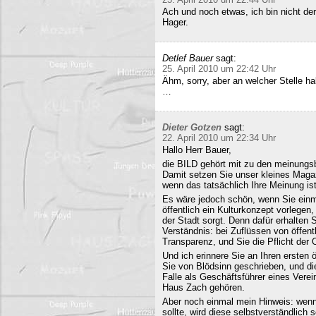
Ach und noch etwas, ich bin nicht der
Hager.
Detlef Bauer
sagt:
25. April 2010 um 22:42 Uhr
Ähm, sorry, aber an welcher Stelle ha
…
Dieter Gotzen
sagt:
22. April 2010 um 22:34 Uhr
Hallo Herr Bauer,
die BILD gehört mit zu den meinungsb
Damit setzen Sie unser kleines Maga
wenn das tatsächlich Ihre Meinung ist
Es wäre jedoch schön, wenn Sie einm
öffentlich ein Kulturkonzept vorlegen,
der Stadt sorgt. Denn dafür erhalten S
Verständnis: bei Zuflüssen von öffentl
Transparenz, und Sie die Pflicht der 
Und ich erinnere Sie an Ihren ersten
Sie von Blödsinn geschrieben, und di
Falle als Geschäftsführer eines Verei
Haus Zach gehören.
Aber noch einmal mein Hinweis: wenn i
sollte, wird diese selbstverständlich so