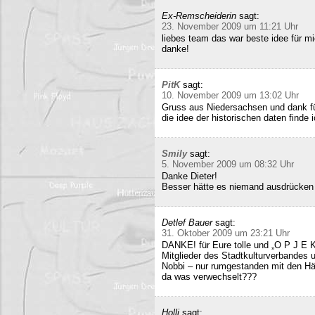
Ex-Remscheiderin
sagt:
23. November 2009 um 11:21 Uhr
liebes team das war beste idee für 
danke!
PitK
sagt:
10. November 2009 um 13:02 Uhr
Gruss aus Niedersachsen und dank für
die idee der historischen daten finde 
Smily
sagt:
5. November 2009 um 08:32 Uhr
Danke Dieter!
Besser hätte es niemand ausdrücken
Detlef Bauer
sagt:
31. Oktober 2009 um 23:21 Uhr
DANKE! für Eure tolle und „O P J E K
Mitglieder des Stadtkulturverbandes 
Nobbi – nur rumgestanden mit den Hä
da was verwechselt???
Holli
sagt: