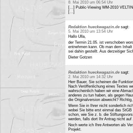
8. Mai 2010 um 06:54 Uhr
[…] Public-Viewing WM-2010 VELTINS
[…]
Redaktion hueckwagazin.de
sagt:
5. Mai 2010 um 13:54 Uhr
Hallo Ulla,
der Termin 21.05. ist verschoben wor
entnehmen kann. Ob man dem Inhalt d
sei dahin gestellt. Aus derzeitiger Si
Dieter Gotzen
Redaktion hueckwagazin.de
sagt:
2. Mai 2010 um 14:32 Uhr
Herr Bauer, Sie scheinen die Funkti
Nach Veröffenlichung eines Textes wer
wahrscheinlich haben wir eine Abmac
anderes zu tun haben, als gegen Hau
die Originalversion abweicht? Richtig, 
Wenn Sie in Ihrer nicht sonderlich r
wobei Sie bitte erst einmal das StG
schon, wie Sie z. b. die Stiftungsvors
werden, falls dort Ihr Antrag nicht a
Noch werte ich Ihre Antworten als Verz
Projekt.