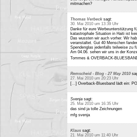
mitmachen?
Thomas Verbeck
sagt:
30. Mai 2010 um 13:39 Uhr
Danke für eure Werbeunterstützung für
katastrophale Situation in Haiti ist k
Das wussten wir auch vorher. Wir ha
veranstaltet. Gut 40 Menschen fand
Spendenglas jedenfalls teilweise zu f
Am 04.06. sehen wir uns in der Konz
Tommes & OVERBACK-BLUESBAN
Remscheid - Blog - 27 May 2010
sa
27. Mai 2010 um 20:23 Uhr
[…] Overback-Bluesband lädt ein: P
Svenja
sagt:
25. Mai 2010 um 16:35 Uhr
das sind ja tolle Zeichnungen
mfg svenja
Klaus
sagt:
21. Mai 2010 um 11:40 Uhr