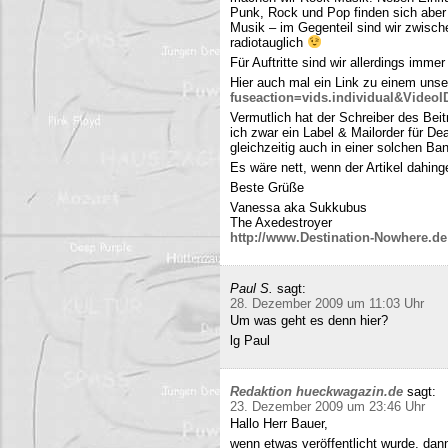
Punk, Rock und Pop finden sich aber 
Musik – im Gegenteil sind wir zwisch
radiotauglich
Für Auftritte sind wir allerdings imme
Hier auch mal ein Link zu einem uns
fuseaction=vids.individual&Video
Vermutlich hat der Schreiber des Be
ich zwar ein Label & Mailorder für De
gleichzeitig auch in einer solchen Ba
Es wäre nett, wenn der Artikel dahing
Beste Grüße
Vanessa aka Sukkubus
The Axedestroyer
http://www.Destination-Nowhere.de
Paul S.
sagt:
28. Dezember 2009 um 11:03 Uhr
Um was geht es denn hier?
lg Paul
Redaktion hueckwagazin.de
sagt:
23. Dezember 2009 um 23:46 Uhr
Hallo Herr Bauer,
wenn etwas veröffentlicht wurde, dan