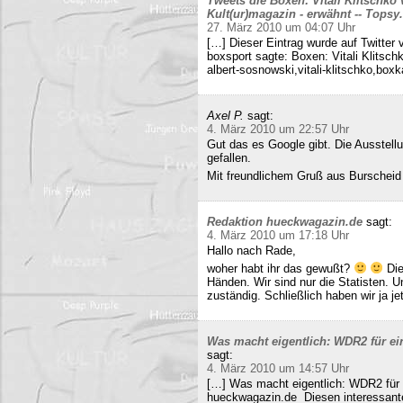
Tweets die Boxen: Vitali Klitschko
Kult(ur)magazin - erwähnt -- Tops
27. März 2010 um 04:07 Uhr
[…] Dieser Eintrag wurde auf Twitter 
boxsport sagte: Boxen: Vitali Klitsc
albert-sosnowski,vitali-klitschko,b
Axel P.
sagt:
4. März 2010 um 22:57 Uhr
Gut das es Google gibt. Die Ausstell
gefallen.
Mit freundlichem Gruß aus Burscheid
Redaktion hueckwagazin.de
sagt:
4. März 2010 um 17:18 Uhr
Hallo nach Rade,
woher habt ihr das gewußt?
Die
Händen. Wir sind nur die Statisten. 
zuständig. Schließlich haben wir ja j
Was macht eigentlich: WDR2 für ein
sagt:
4. März 2010 um 14:57 Uhr
[…] Was macht eigentlich: WDR2 für 
hueckwagazin.de Diesen interessante