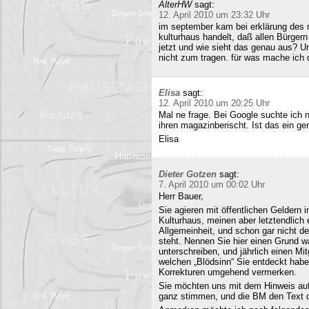
AlterHW
sagt:
12. April 2010 um 23:32 Uhr
im september kam bei erklärung des m
kulturhaus handelt, daß allen Bürge
jetzt und wie sieht das genau aus? 
nicht zum tragen. für was mache ich 
Elisa
sagt:
12. April 2010 um 20:25 Uhr
Mal ne frage. Bei Google suchte ich 
ihren magazinberischt. Ist das ein ge
Elisa
Dieter Gotzen
sagt:
7. April 2010 um 00:02 Uhr
Herr Bauer,
Sie agieren mit öffentlichen Geldern 
Kulturhaus, meinen aber letztendlich
Allgemeinheit, und schon gar nicht d
steht. Nennen Sie hier einen Grund wa
unterschreiben, und jährlich einen Mi
welchen „Blödsinn“ Sie entdeckt habe
Korrekturen umgehend vermerken.
Sie möchten uns mit dem Hinweis auf 
ganz stimmen, und die BM den Text q