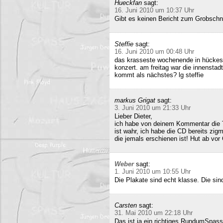
Hueckfan
sagt:
16. Juni 2010 um 10:37 Uhr
Gibt es keinen Bericht zum Grobschn
Steffie
sagt:
16. Juni 2010 um 00:48 Uhr
das krasseste wochenende in hückesw
konzert. am freitag war die innenstad
kommt als nächstes? lg steffie
markus Grigat
sagt:
3. Juni 2010 um 21:33 Uhr
Lieber Dieter,
ich habe von deinem Kommentar die 
ist wahr, ich habe die CD bereits zigm
die jemals erschienen ist! Hut ab vor
Weber
sagt:
1. Juni 2010 um 10:55 Uhr
Die Plakate sind echt klasse. Die sin
Carsten
sagt:
31. Mai 2010 um 22:18 Uhr
Das ist ja ein richtiges RundumSpas