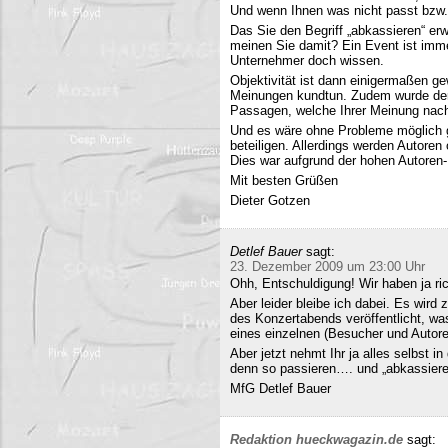
Und wenn Ihnen was nicht passt bzw
Das Sie den Begriff „abkassieren“ erwä
meinen Sie damit? Ein Event ist immer
Unternehmer doch wissen.
Objektivität ist dann einigermaßen g
Meinungen kundtun. Zudem wurde der 
Passagen, welche Ihrer Meinung nach 
Und es wäre ohne Probleme möglich g
beteiligen. Allerdings werden Autore
Dies war aufgrund der hohen Autoren
Mit besten Grüßen
Dieter Gotzen
Detlef Bauer
sagt:
23. Dezember 2009 um 23:00 Uhr
Ohh, Entschuldigung! Wir haben ja ri
Aber leider bleibe ich dabei. Es wird
des Konzertabends veröffentlicht, was
eines einzelnen (Besucher und Autoren
Aber jetzt nehmt Ihr ja alles selbst 
denn so passieren…. und „abkassieren“
MfG Detlef Bauer
Redaktion hueckwagazin.de
sagt: