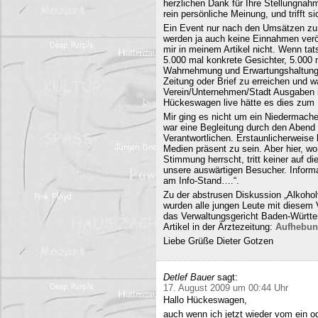
herzlichen Dank für Ihre Stellungnahm
rein persönliche Meinung, und trifft s
Ein Event nur nach den Umsätzen zu b
werden ja auch keine Einnahmen veröf
mir in meinem Artikel nicht. Wenn ta
5.000 mal konkrete Gesichter, 5.000 
Wahrnehmung und Erwartungshaltung. 
Zeitung oder Brief zu erreichen und
Verein/Unternehmen/Stadt Ausgaben i
Hückeswagen live hätte es dies zum N
Mir ging es nicht um ein Niedermache
war eine Begleitung durch den Abend 
Verantwortlichen. Erstaunlicherweise 
Medien präsent zu sein. Aber hier, 
Stimmung herrscht, tritt keiner auf 
unsere auswärtigen Besucher. Informa
am Info-Stand….“.
Zu der abstrusen Diskussion „Alkohol
wurden alle jungen Leute mit diesem
das Verwaltungsgericht Baden-Württe
Artikel in der Ärztezeitung:
Aufhebun
Liebe Grüße Dieter Gotzen
Detlef Bauer
sagt:
17. August 2009 um 00:44 Uhr
Hallo Hückeswagen,
auch wenn ich jetzt wieder vom ein o