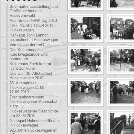
Briefmarkenausstellung und
Großtauschtage in
Radevormwald
Aus für den NRW-Tag 2013
LIVE-MUSIC-TOUR 2011 in
Hückeswagen
Karikatur John Lennon:
gezeichnet in Hückeswagen
Vernissage der FeG
Das Kulturmagazin
hueckwagazin.de wird
barrierefrei
Kulturhaus Zach kommt
nicht zur Ruhe
Das war: 35. Altstadtfest
Hückeswagen 2010
35. Altstadtfest
Hückeswagen 11.09. –
12.09.2010
Drachenbootrennen:
Hückeswagener Mannschaft
siegt
Hückeswagener Geschichte
am 22.08.2010
Gastspiel Hohnsteinertheater
in Hückeswagen
925 Jahre Hückeswagen im