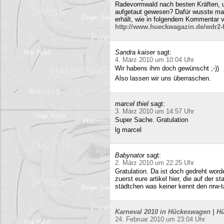
Radevormwald nach besten Kräften, un
aufgetaut gewesen? Dafür wusste m
erhält, wie in folgendem Kommentar v
http://www.hueckwagazin.de/wdr2-fu
Sandra kaiser
sagt:
4. März 2010 um 10:04 Uhr
Wir habens ihm doch gewünscht ;-))
Also lassen wir uns überraschen.
marcel thiel
sagt:
3. März 2010 um 14:57 Uhr
Super Sache. Gratulation
lg marcel
Babynator
sagt:
2. März 2010 um 22:25 Uhr
Gratulation. Da ist doch gedreht word
zuerst eure artikel hier, die auf der s
städtchen was keiner kennt den nrw-t
Karneval 2010 in Hückeswagen | Hü
24. Februar 2010 um 23:04 Uhr