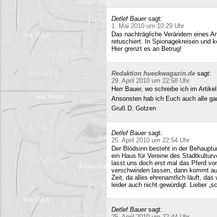
Detlef Bauer
sagt:
1. Mai 2010 um 10:29 Uhr
Das nachträgliche Verändern eines Art
retuschiert. In Spionagekreisen und k
Hier grenzt es an Betrug!
Redaktion hueckwagazin.de
sagt:
29. April 2010 um 22:58 Uhr
Herr Bauer, wo schreibe ich im Artike
Ansonsten hab ich Euch auch alle ganz
Gruß D. Gotzen
Detlef Bauer
sagt:
25. April 2010 um 22:54 Uhr
Der Blödsinn besteht in der Behauptu
ein Haus für Vereine des Stadtkultur
lasst uns doch erst mal das Pferd vo
verschwinden lassen, dann kommt auc
Zeit, da alles ehrenamtlich läuft, das
leider auch nicht gewürdigt. Lieber 
Detlef Bauer
sagt:
25. April 2010 um 22:44 Uhr