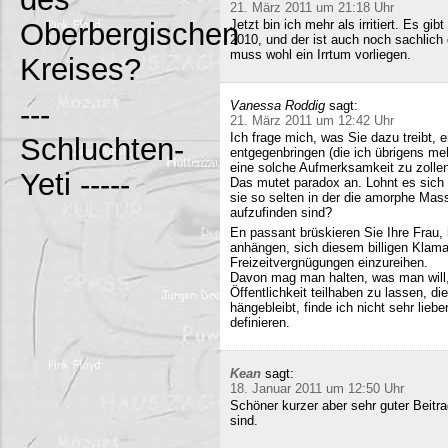
21. März 2011 um 21:18 Uhr
Oberbergischen
Jetzt bin ich mehr als irritiert. Es g
2010, und der ist auch noch sachlich
muss wohl ein Irrtum vorliegen.
Kreises?
---
Vanessa Roddig
sagt:
21. März 2011 um 12:42 Uhr
Ich frage mich, was Sie dazu treibt
Schluchten-
entgegenbringen (die ich übrigens meh
eine solche Aufmerksamkeit zu zollen
Yeti -----
Das mutet paradox an. Lohnt es sich n
sie so selten in der die amorphe Ma
aufzufinden sind?
En passant brüskieren Sie Ihre Frau,
anhängen, sich diesem billigen Klamau
Freizeitvergnügungen einzureihen.
Davon mag man halten, was man will,
Öffentlichkeit teilhaben zu lassen, di
hängebleibt, finde ich nicht sehr lieb
definieren.
Kean
sagt:
18. Januar 2011 um 12:50 Uhr
Schöner kurzer aber sehr guter Beitra
sind.