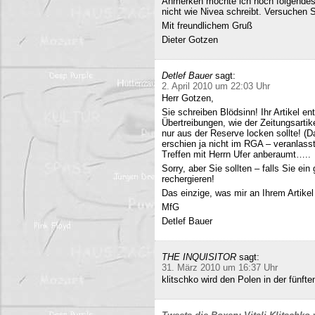
Anmerken möchte ich noch folgendes
nicht wie Nivea schreibt. Versuchen 
Mit freundlichem Gruß
Dieter Gotzen
Detlef Bauer
sagt:
2. April 2010 um 22:03 Uhr
Herr Gotzen,
Sie schreiben Blödsinn! Ihr Artikel 
Übertreibungen, wie der Zeitungsartik
nur aus der Reserve locken sollte! (D
erschien ja nicht im RGA – veranlasst
Treffen mit Herrn Ufer anberaumt…..
Sorry, aber Sie sollten – falls Sie ei
rechergieren!
Das einzige, was mir an Ihrem Artikel
MfG
Detlef Bauer
THE INQUISITOR
sagt:
31. März 2010 um 16:37 Uhr
klitschko wird den Polen in der fünft