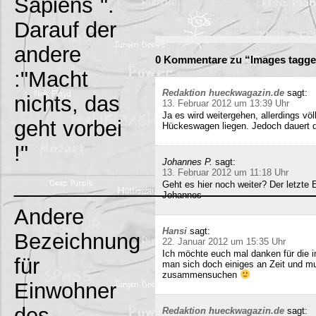
Sapiens`".
Darauf der
andere
0 Kommentare zu “Images tagge
:"Macht
Redaktion hueckwagazin.de
sagt:
nichts, das
13. Februar 2012 um 13:39 Uhr
Ja es wird weitergehen, allerdings völ
geht vorbei
Hückeswagen liegen. Jedoch dauert di
!"
Johannes P.
sagt:
13. Februar 2012 um 11:18 Uhr
_________________________
Geht es hier noch weiter? Der letzte
Johannes
Andere
Hansi
sagt:
Bezeichnung
22. Januar 2012 um 15:35 Uhr
Ich möchte euch mal danken für die i
für
man sich doch einiges an Zeit und m
zusammensuchen
Einwohner
des
Redaktion hueckwagazin.de
sagt: