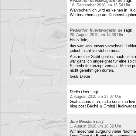
Redaktion hueckwagazin.de
sagt:
10. September 2010 um 16:54 Uhr
Wahrscheinlich wird es keinen in Hück
Wettervorhersage am Donnerstagabe
Redaktion hueckwagazin.de
sagt:
20. August 2010 um 14:38 Uhr
Hallo Joie,
das war wohl etwas vorschnell. Leide
jedoch nicht verstehen muss.
Aus meiner Sicht geht es auch nicht 
war gänzlich ungeeignet für eine solc
Sicherheitskonzept versagt. Meine pe
nicht genehmigen dürfen.
Gruß Dieter
Radio User
sagt:
2. August 2010 um 17:07 Uhr
Gratulations man, radio sunshine liv
blog post Bêché & Grohs| Hückwagazi
Joie Nesslein
sagt:
1. August 2010 um 16:52 Uhr
Wir moechten aufgrund vieler Nachfr
Love Open Air Event wie ausgeschrieb