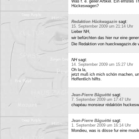
Was f. e. geiler Artikel. Ein ernstes
Hückeswagen?
Redaktion Hückwagazin
sagt:
15. September 2009 um 21:14 Uhr
Lieber NH,
wir befürchten das hier nur eine gene
Die Redaktion von hueckwagazin.de 
NH
sagt:
14. September 2009 um 15:27 Uhr
Oh la la,
jetzt muß ich mich schön machen, un
Hoffentlich hilfts.
Jean-Pierre Bâguétté
sagt:
7. September 2009 um 17:47 Uhr
chapéau monsieur rédaktión huckeswa
Jean-Pierre Bâguétté
sagt:
1. September 2009 um 16:14 Uhr
Mondieu, was is dösse fur eine musi