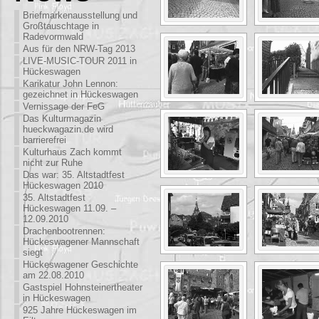
Briefmarkenausstellung und
Großtauschtage in
Radevormwald
Aus für den NRW-Tag 2013
LIVE-MUSIC-TOUR 2011 in
Hückeswagen
Karikatur John Lennon:
gezeichnet in Hückeswagen
Vernissage der FeG
Das Kulturmagazin
hueckwagazin.de wird
barrierefrei
Kulturhaus Zach kommt
nicht zur Ruhe
Das war: 35. Altstadtfest
Hückeswagen 2010
35. Altstadtfest
Hückeswagen 11.09. –
12.09.2010
Drachenbootrennen:
Hückeswagener Mannschaft
siegt
Hückeswagener Geschichte
am 22.08.2010
Gastspiel Hohnsteinertheater
in Hückeswagen
925 Jahre Hückeswagen im