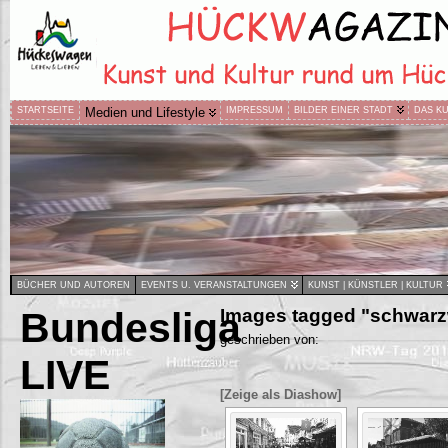
STARTSEITE
Medien und Lifestyle
IMPRESSUM
BILDER EINER STADT
DAS K
BÜCHER UND AUTOREN
EVENTS U. VERANSTALTUNGEN
KUNST | KÜNSTLER | KULTUR
Bundesliga
Images tagged "schwarz
geschrieben von:
LIVE
[Zeige als Diashow]