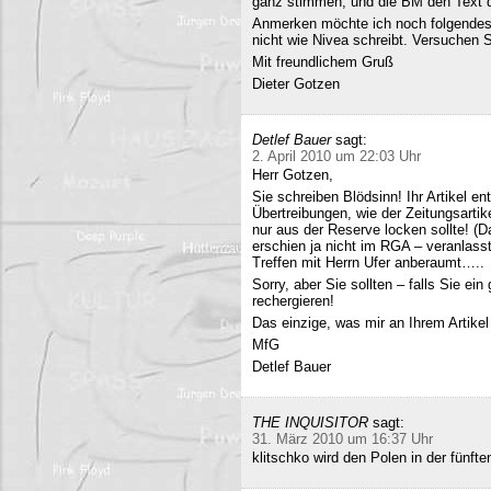
ganz stimmen, und die BM den Text q
Anmerken möchte ich noch folgendes
nicht wie Nivea schreibt. Versuchen 
Mit freundlichem Gruß
Dieter Gotzen
Detlef Bauer
sagt:
2. April 2010 um 22:03 Uhr
Herr Gotzen,
Sie schreiben Blödsinn! Ihr Artikel 
Übertreibungen, wie der Zeitungsartik
nur aus der Reserve locken sollte! (D
erschien ja nicht im RGA – veranlasst
Treffen mit Herrn Ufer anberaumt…..
Sorry, aber Sie sollten – falls Sie ei
rechergieren!
Das einzige, was mir an Ihrem Artikel
MfG
Detlef Bauer
THE INQUISITOR
sagt:
31. März 2010 um 16:37 Uhr
klitschko wird den Polen in der fünft