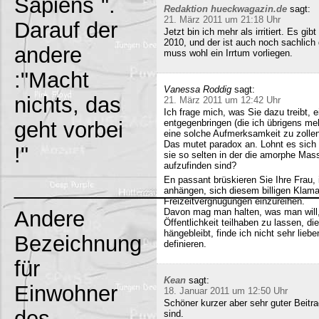
Sapiens`".
Redaktion hueckwagazin.de
sagt:
21. März 2011 um 21:18 Uhr
Darauf der
Jetzt bin ich mehr als irritiert. Es g
2010, und der ist auch noch sachlich
andere
muss wohl ein Irrtum vorliegen.
:"Macht
Vanessa Roddig
sagt:
nichts, das
21. März 2011 um 12:42 Uhr
Ich frage mich, was Sie dazu treibt
geht vorbei
entgegenbringen (die ich übrigens meh
eine solche Aufmerksamkeit zu zollen
Das mutet paradox an. Lohnt es sich n
!"
sie so selten in der die amorphe Ma
aufzufinden sind?
_________________________
En passant brüskieren Sie Ihre Frau,
anhängen, sich diesem billigen Klamau
Freizeitvergnügungen einzureihen.
Andere
Davon mag man halten, was man will,
Öffentlichkeit teilhaben zu lassen, di
hängebleibt, finde ich nicht sehr lieb
Bezeichnung
definieren.
für
Kean
sagt:
Einwohner
18. Januar 2011 um 12:50 Uhr
Schöner kurzer aber sehr guter Beitra
des
sind.