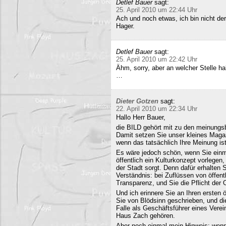
Detlef Bauer
sagt:
25. April 2010 um 22:44 Uhr
Ach und noch etwas, ich bin nicht der
Hager.
Detlef Bauer
sagt:
25. April 2010 um 22:42 Uhr
Ähm, sorry, aber an welcher Stelle ha
…
Dieter Gotzen
sagt:
22. April 2010 um 22:34 Uhr
Hallo Herr Bauer,
die BILD gehört mit zu den meinungsb
Damit setzen Sie unser kleines Maga
wenn das tatsächlich Ihre Meinung ist
Es wäre jedoch schön, wenn Sie einm
öffentlich ein Kulturkonzept vorlegen,
der Stadt sorgt. Denn dafür erhalten S
Verständnis: bei Zuflüssen von öffentl
Transparenz, und Sie die Pflicht der 
Und ich erinnere Sie an Ihren ersten
Sie von Blödsinn geschrieben, und di
Falle als Geschäftsführer eines Verei
Haus Zach gehören.
Aber noch einmal mein Hinweis: wenn i