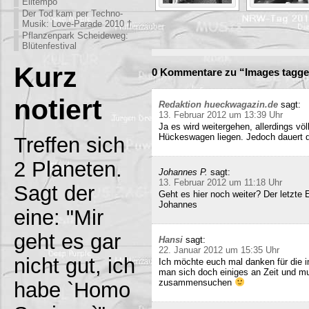
Eiltempo
Der Tod kam per Techno-
Musik: Love-Parade 2010 †
Pflanzenpark Scheideweg:
Blütenfestival
Kurz
0 Kommentare zu “Images tagg
notiert
Redaktion hueckwagazin.de
sagt:
13. Februar 2012 um 13:39 Uhr
Ja es wird weitergehen, allerdings völ
Hückeswagen liegen. Jedoch dauert di
Treffen sich
2 Planeten.
Johannes P.
sagt:
13. Februar 2012 um 11:18 Uhr
Sagt der
Geht es hier noch weiter? Der letzte
Johannes
eine: "Mir
geht es gar
Hansi
sagt:
22. Januar 2012 um 15:35 Uhr
nicht gut, ich
Ich möchte euch mal danken für die i
man sich doch einiges an Zeit und m
zusammensuchen
habe `Homo