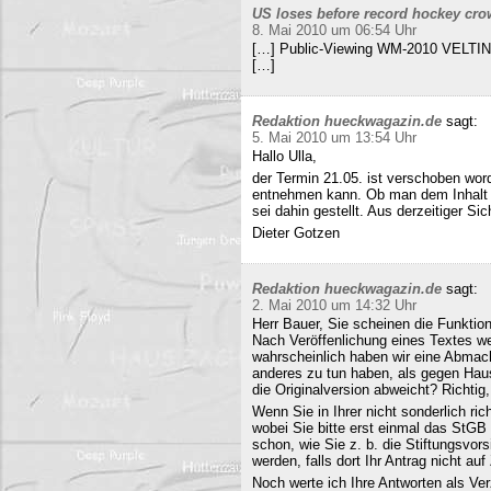
US loses before record hockey cro
8. Mai 2010 um 06:54 Uhr
[…] Public-Viewing WM-2010 VELTINS
[…]
Redaktion hueckwagazin.de
sagt:
5. Mai 2010 um 13:54 Uhr
Hallo Ulla,
der Termin 21.05. ist verschoben wor
entnehmen kann. Ob man dem Inhalt d
sei dahin gestellt. Aus derzeitiger Si
Dieter Gotzen
Redaktion hueckwagazin.de
sagt:
2. Mai 2010 um 14:32 Uhr
Herr Bauer, Sie scheinen die Funkti
Nach Veröffenlichung eines Textes wer
wahrscheinlich haben wir eine Abmac
anderes zu tun haben, als gegen Hau
die Originalversion abweicht? Richtig, 
Wenn Sie in Ihrer nicht sonderlich r
wobei Sie bitte erst einmal das StG
schon, wie Sie z. b. die Stiftungsvors
werden, falls dort Ihr Antrag nicht a
Noch werte ich Ihre Antworten als Verz