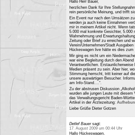
Hallo Herr Bauer,
herzlichen Dank für Ihre Stellungnahm
rein persönliche Meinung, und trifft s
Ein Event nur nach den Umsätzen zu b
werden ja auch keine Einnahmen veröf
mir in meinem Artikel nicht. Wenn ta
5.000 mal konkrete Gesichter, 5.000 
Wahrnehmung und Erwartungshaltung. 
Zeitung oder Brief zu erreichen und
Verein/Unternehmen/Stadt Ausgaben i
Hückeswagen live hätte es dies zum N
Mir ging es nicht um ein Niedermache
war eine Begleitung durch den Abend 
Verantwortlichen. Erstaunlicherweise 
Medien präsent zu sein. Aber hier, 
Stimmung herrscht, tritt keiner auf 
unsere auswärtigen Besucher. Informa
am Info-Stand….“.
Zu der abstrusen Diskussion „Alkohol
wurden alle jungen Leute mit diesem
das Verwaltungsgericht Baden-Württe
Artikel in der Ärztezeitung:
Aufhebun
Liebe Grüße Dieter Gotzen
Detlef Bauer
sagt:
17. August 2009 um 00:44 Uhr
Hallo Hückeswagen,