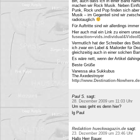
bin, auch dass ich in einer Band name
machen wir Rock Musik. Neben Einfl
Punk, Rock und Pop finden sich aber 
Musik – im Gegenteil sind wir zwisch
radiotauglich
Für Auftritte sind wir allerdings imme
Hier auch mal ein Link zu einem uns
fuseaction=vids.individual&Video
Vermutlich hat der Schreiber des Be
ich zwar ein Label & Mailorder für De
gleichzeitig auch in einer solchen Ba
Es wäre nett, wenn der Artikel dahing
Beste Grüße
Vanessa aka Sukkubus
The Axedestroyer
http://www.Destination-Nowhere.de
Paul S.
sagt:
28. Dezember 2009 um 11:03 Uhr
Um was geht es denn hier?
lg Paul
Redaktion hueckwagazin.de
sagt:
23. Dezember 2009 um 23:46 Uhr
Hallo Herr Bauer,