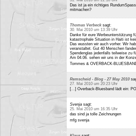
Das ist ja ein richtiges RundumSpas
mitmachen?
Thomas Verbeck
sagt:
30. Mai 2010 um 13:39 Uhr
Danke für eure Werbeunterstützung für
katastrophale Situation in Haiti ist k
Das wussten wir auch vorher. Wir ha
veranstaltet. Gut 40 Menschen fand
Spendenglas jedenfalls teilweise zu f
Am 04.06. sehen wir uns in der Konz
Tommes & OVERBACK-BLUESBAN
Remscheid - Blog - 27 May 2010
sa
27. Mai 2010 um 20:23 Uhr
[…] Overback-Bluesband lädt ein: P
Svenja
sagt:
25. Mai 2010 um 16:35 Uhr
das sind ja tolle Zeichnungen
mfg svenja
Klaus
sagt: