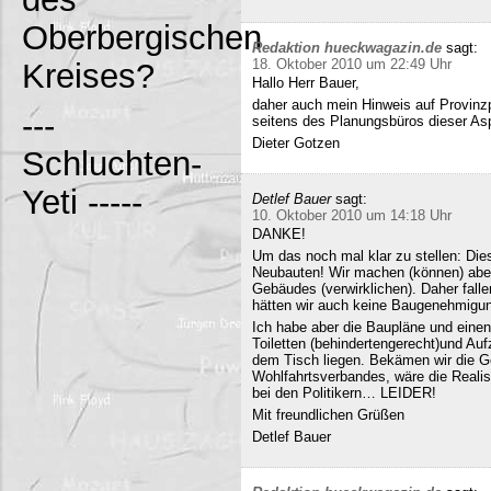
Oberbergischen
Redaktion hueckwagazin.de
sagt:
18. Oktober 2010 um 22:49 Uhr
Kreises?
Hallo Herr Bauer,
daher auch mein Hinweis auf Provinz
---
seitens des Planungsbüros dieser Asp
Dieter Gotzen
Schluchten-
Yeti -----
Detlef Bauer
sagt:
10. Oktober 2010 um 14:18 Uhr
DANKE!
Um das noch mal klar zu stellen: Dies
Neubauten! Wir machen (können) abe
Gebäudes (verwirklichen). Daher fall
hätten wir auch keine Baugenehmigun
Ich habe aber die Baupläne und eine
Toiletten (behindertengerecht)und Au
dem Tisch liegen. Bekämen wir die G
Wohlfahrtsverbandes, wäre die Realisi
bei den Politikern… LEIDER!
Mit freundlichen Grüßen
Detlef Bauer