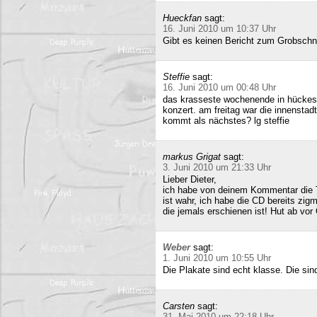
Hueckfan
sagt:
16. Juni 2010 um 10:37 Uhr
Gibt es keinen Bericht zum Grobschn
Steffie
sagt:
16. Juni 2010 um 00:48 Uhr
das krasseste wochenende in hückesw
konzert. am freitag war die innenstad
kommt als nächstes? lg steffie
markus Grigat
sagt:
3. Juni 2010 um 21:33 Uhr
Lieber Dieter,
ich habe von deinem Kommentar die 
ist wahr, ich habe die CD bereits zigm
die jemals erschienen ist! Hut ab vor
Weber
sagt:
1. Juni 2010 um 10:55 Uhr
Die Plakate sind echt klasse. Die sin
Carsten
sagt:
31. Mai 2010 um 22:18 Uhr