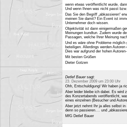
wenn etwas veröffentlicht wurde, dan
Und wenn Ihnen was nicht passt bzw
Das Sie den Begriff „abkassieren“ erwä
meinen Sie damit? Ein Event ist immer
Unternehmer doch wissen.
Objektivität ist dann einigermaßen g
Meinungen kundtun. Zudem wurde der 
Passagen, welche Ihrer Meinung nach 
Und es wäre ohne Probleme möglich g
beteiligen. Allerdings werden Autore
Dies war aufgrund der hohen Autoren
Mit besten Grüßen
Dieter Gotzen
Detlef Bauer
sagt:
23. Dezember 2009 um 23:00 Uhr
Ohh, Entschuldigung! Wir haben ja ri
Aber leider bleibe ich dabei. Es wird
des Konzertabends veröffentlicht, was
eines einzelnen (Besucher und Autoren
Aber jetzt nehmt Ihr ja alles selbst 
denn so passieren…. und „abkassieren“
MfG Detlef Bauer