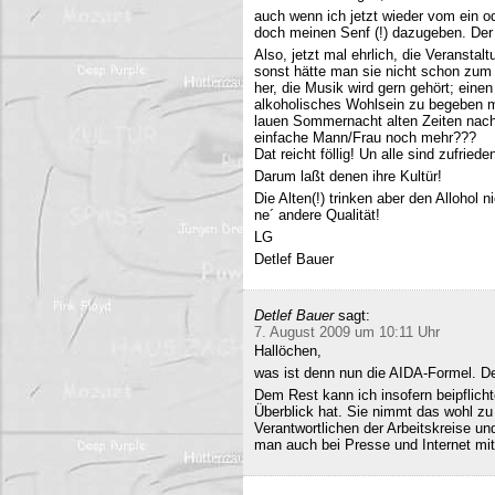
auch wenn ich jetzt wieder vom ein o
doch meinen Senf (!) dazugeben. Der A
Also, jetzt mal ehrlich, die Veranstalt
sonst hätte man sie nicht schon zum 
her, die Musik wird gern gehört; eine
alkoholisches Wohlsein zu begeben mi
lauen Sommernacht alten Zeiten nac
einfache Mann/Frau noch mehr???
Dat reicht föllig! Un alle sind zufriede
Darum laßt denen ihre Kultür!
Die Alten(!) trinken aber den Allohol 
ne´ andere Qualität!
LG
Detlef Bauer
Detlef Bauer
sagt:
7. August 2009 um 10:11 Uhr
Hallöchen,
was ist denn nun die AIDA-Formel. Der
Dem Rest kann ich insofern beipflich
Überblick hat. Sie nimmt das wohl zu 
Verantwortlichen der Arbeitskreise un
man auch bei Presse und Internet mit