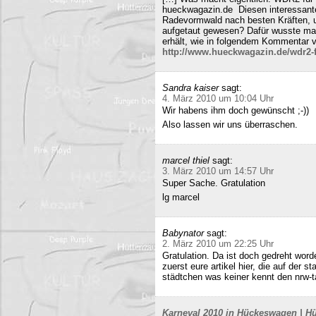
hueckwagazin.de Diesen interessante
Radevormwald nach besten Kräften, un
aufgetaut gewesen? Dafür wusste m
erhält, wie in folgendem Kommentar v
http://www.hueckwagazin.de/wdr2-fu
Sandra kaiser
sagt:
4. März 2010 um 10:04 Uhr
Wir habens ihm doch gewünscht ;-))
Also lassen wir uns überraschen.
marcel thiel
sagt:
3. März 2010 um 14:57 Uhr
Super Sache. Gratulation
lg marcel
Babynator
sagt:
2. März 2010 um 22:25 Uhr
Gratulation. Da ist doch gedreht word
zuerst eure artikel hier, die auf der s
städtchen was keiner kennt den nrw-t
Karneval 2010 in Hückeswagen | Hü