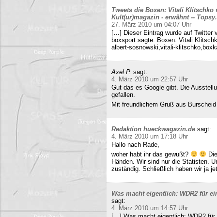
Tweets die Boxen: Vitali Klitschko
Kult(ur)magazin - erwähnt -- Tops
27. März 2010 um 04:07 Uhr
[…] Dieser Eintrag wurde auf Twitter 
boxsport sagte: Boxen: Vitali Klitsc
albert-sosnowski,vitali-klitschko,b
Axel P.
sagt:
4. März 2010 um 22:57 Uhr
Gut das es Google gibt. Die Ausstell
gefallen.
Mit freundlichem Gruß aus Burscheid
Redaktion hueckwagazin.de
sagt:
4. März 2010 um 17:18 Uhr
Hallo nach Rade,
woher habt ihr das gewußt?
Die
Händen. Wir sind nur die Statisten. 
zuständig. Schließlich haben wir ja j
Was macht eigentlich: WDR2 für ein
sagt:
4. März 2010 um 14:57 Uhr
[…] Was macht eigentlich: WDR2 für 