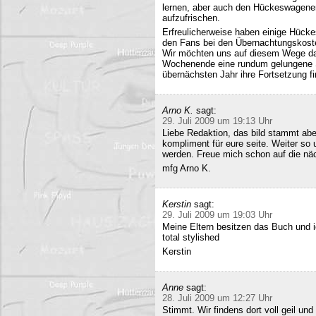
lernen, aber auch den Hückeswagener
aufzufrischen.
Erfreulicherweise haben einige Hücke
den Fans bei den Übernachtungskost
Wir möchten uns auf diesem Wege da
Wochenende eine rundum gelungene Sa
übernächsten Jahr ihre Fortsetzung fi
Arno K.
sagt:
29. Juli 2009 um 19:13 Uhr
Liebe Redaktion, das bild stammt a
kompliment für eure seite. Weiter so
werden. Freue mich schon auf die nä
mfg Arno K.
Kerstin
sagt:
29. Juli 2009 um 19:03 Uhr
Meine Eltern besitzen das Buch und 
total stylished
Kerstin
Anne
sagt:
28. Juli 2009 um 12:27 Uhr
Stimmt. Wir findens dort voll geil und 