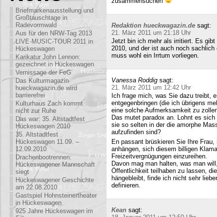
zusammensuchen
Briefmarkenausstellung und
Großtauschtage in
Radevormwald
Redaktion hueckwagazin.de
sagt:
21. März 2011 um 21:18 Uhr
Aus für den NRW-Tag 2013
Jetzt bin ich mehr als irritiert. Es g
LIVE-MUSIC-TOUR 2011 in
2010, und der ist auch noch sachlich
Hückeswagen
muss wohl ein Irrtum vorliegen.
Karikatur John Lennon:
gezeichnet in Hückeswagen
Vernissage der FeG
Vanessa Roddig
sagt:
Das Kulturmagazin
21. März 2011 um 12:42 Uhr
hueckwagazin.de wird
barrierefrei
Ich frage mich, was Sie dazu treibt
entgegenbringen (die ich übrigens meh
Kulturhaus Zach kommt
eine solche Aufmerksamkeit zu zollen
nicht zur Ruhe
Das mutet paradox an. Lohnt es sich n
Das war: 35. Altstadtfest
sie so selten in der die amorphe Ma
Hückeswagen 2010
aufzufinden sind?
35. Altstadtfest
Hückeswagen 11.09. –
En passant brüskieren Sie Ihre Frau,
12.09.2010
anhängen, sich diesem billigen Klamau
Freizeitvergnügungen einzureihen.
Drachenbootrennen:
Davon mag man halten, was man will,
Hückeswagener Mannschaft
Öffentlichkeit teilhaben zu lassen, di
siegt
hängebleibt, finde ich nicht sehr lieb
Hückeswagener Geschichte
definieren.
am 22.08.2010
Gastspiel Hohnsteinertheater
in Hückeswagen
Kean
sagt:
925 Jahre Hückeswagen im