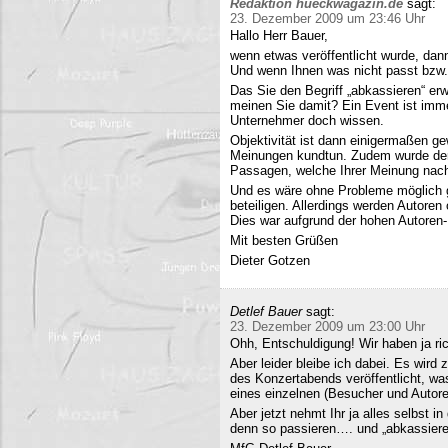
Redaktion hueckwagazin.de
sagt:
23. Dezember 2009 um 23:46 Uhr
Hallo Herr Bauer,
wenn etwas veröffentlicht wurde, dan
Und wenn Ihnen was nicht passt bzw
Das Sie den Begriff „abkassieren“ erwä
meinen Sie damit? Ein Event ist immer
Unternehmer doch wissen.
Objektivität ist dann einigermaßen g
Meinungen kundtun. Zudem wurde der 
Passagen, welche Ihrer Meinung nach 
Und es wäre ohne Probleme möglich g
beteiligen. Allerdings werden Autore
Dies war aufgrund der hohen Autoren
Mit besten Grüßen
Dieter Gotzen
Detlef Bauer
sagt:
23. Dezember 2009 um 23:00 Uhr
Ohh, Entschuldigung! Wir haben ja ri
Aber leider bleibe ich dabei. Es wird
des Konzertabends veröffentlicht, was
eines einzelnen (Besucher und Autoren
Aber jetzt nehmt Ihr ja alles selbst 
denn so passieren…. und „abkassieren“