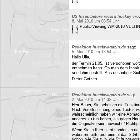
[…]
US loses before record hockey cro
8. Mai 2010 um 06:54 Uhr
[…] Public-Viewing WM-2010 VELTINS
[…]
Redaktion hueckwagazin.de
sagt:
5. Mai 2010 um 13:54 Uhr
Hallo Ulla,
der Termin 21.05. ist verschoben wor
entnehmen kann. Ob man dem Inhalt d
sei dahin gestellt. Aus derzeitiger Si
Dieter Gotzen
Redaktion hueckwagazin.de
sagt:
2. Mai 2010 um 14:32 Uhr
Herr Bauer, Sie scheinen die Funkti
Nach Veröffenlichung eines Textes wer
wahrscheinlich haben wir eine Abmac
anderes zu tun haben, als gegen Hau
die Originalversion abweicht? Richtig, 
Wenn Sie in Ihrer nicht sonderlich r
wobei Sie bitte erst einmal das StG
schon, wie Sie z. b. die Stiftungsvors