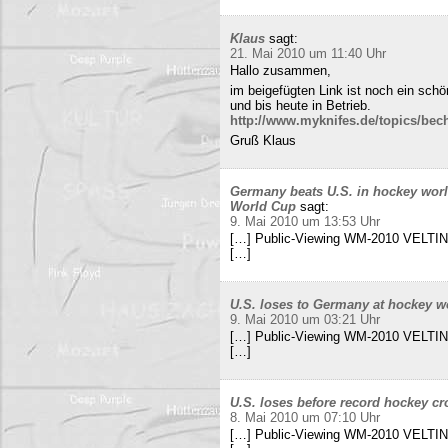
Klaus
sagt:
21. Mai 2010 um 11:40 Uhr
Hallo zusammen,
im beigefügten Link ist noch ein sch
und bis heute in Betrieb.
http://www.myknifes.de/topics/bec
Gruß Klaus
Germany beats U.S. in hockey worl
World Cup
sagt:
9. Mai 2010 um 13:53 Uhr
[…] Public-Viewing WM-2010 VELTINS
[…]
U.S. loses to Germany at hockey w
9. Mai 2010 um 03:21 Uhr
[…] Public-Viewing WM-2010 VELTINS
[…]
U.S. loses before record hockey cr
8. Mai 2010 um 07:10 Uhr
[…] Public-Viewing WM-2010 VELTINS