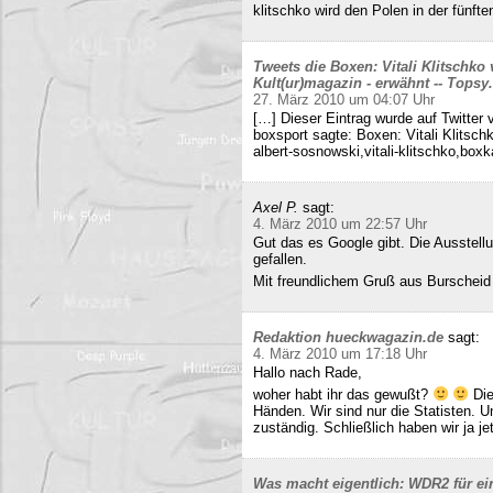
klitschko wird den Polen in der fünft
Tweets die Boxen: Vitali Klitschko
Kult(ur)magazin - erwähnt -- Tops
27. März 2010 um 04:07 Uhr
[…] Dieser Eintrag wurde auf Twitter 
boxsport sagte: Boxen: Vitali Klitsc
albert-sosnowski,vitali-klitschko,b
Axel P.
sagt:
4. März 2010 um 22:57 Uhr
Gut das es Google gibt. Die Ausstell
gefallen.
Mit freundlichem Gruß aus Burscheid
Redaktion hueckwagazin.de
sagt:
4. März 2010 um 17:18 Uhr
Hallo nach Rade,
woher habt ihr das gewußt?
Die
Händen. Wir sind nur die Statisten. 
zuständig. Schließlich haben wir ja j
Was macht eigentlich: WDR2 für ein