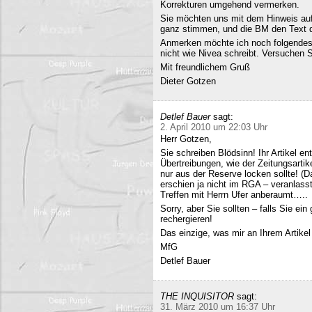
Korrekturen umgehend vermerken.
Sie möchten uns mit dem Hinweis auf 
ganz stimmen, und die BM den Text q
Anmerken möchte ich noch folgendes
nicht wie Nivea schreibt. Versuchen 
Mit freundlichem Gruß
Dieter Gotzen
Detlef Bauer
sagt:
2. April 2010 um 22:03 Uhr
Herr Gotzen,
Sie schreiben Blödsinn! Ihr Artikel 
Übertreibungen, wie der Zeitungsartik
nur aus der Reserve locken sollte! (D
erschien ja nicht im RGA – veranlasst
Treffen mit Herrn Ufer anberaumt…..
Sorry, aber Sie sollten – falls Sie ei
rechergieren!
Das einzige, was mir an Ihrem Artikel
MfG
Detlef Bauer
THE INQUISITOR
sagt:
31. März 2010 um 16:37 Uhr