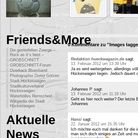
Friends&More
0 Kommentare zu “Images tagge
Die gestiefelten Zwerge –
Rock as it´s best –
Redaktion hueckwagazin.de
sagt:
GROBSCHNITT
13. Februar 2012 um 13:39 Uhr
GROBSCHNITT-Forum
Ja es wird weitergehen, allerdings völ
Overback Bluesband
Hückeswagen liegen. Jedoch dauert di
Photographie Dieter Gotzen
Stadt Hückeswagen
Stadtkulturverband
Johannes P.
sagt:
Hückeswagen
13. Februar 2012 um 11:18 Uhr
Waterbölles Remscheid
Geht es hier noch weiter? Der letzte
Wikipedia der Stadt
Johannes
Hückeswagen
Aktuelle
Hansi
sagt:
22. Januar 2012 um 15:35 Uhr
Ich möchte euch mal danken für die i
News
man sich doch einiges an Zeit und m