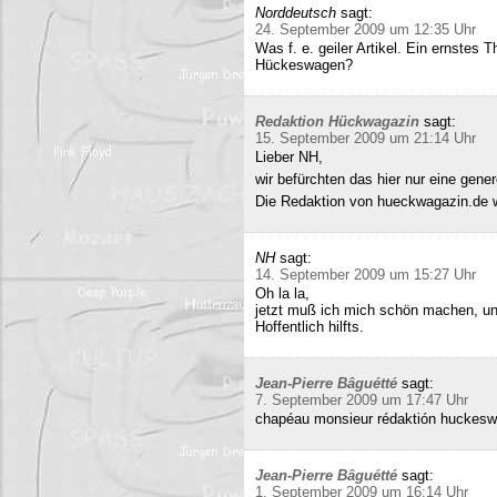
Norddeutsch
sagt:
24. September 2009 um 12:35 Uhr
Was f. e. geiler Artikel. Ein ernstes
Hückeswagen?
Redaktion Hückwagazin
sagt:
15. September 2009 um 21:14 Uhr
Lieber NH,
wir befürchten das hier nur eine gene
Die Redaktion von hueckwagazin.de 
NH
sagt:
14. September 2009 um 15:27 Uhr
Oh la la,
jetzt muß ich mich schön machen, un
Hoffentlich hilfts.
Jean-Pierre Bâguétté
sagt:
7. September 2009 um 17:47 Uhr
chapéau monsieur rédaktión huckeswa
Jean-Pierre Bâguétté
sagt:
1. September 2009 um 16:14 Uhr