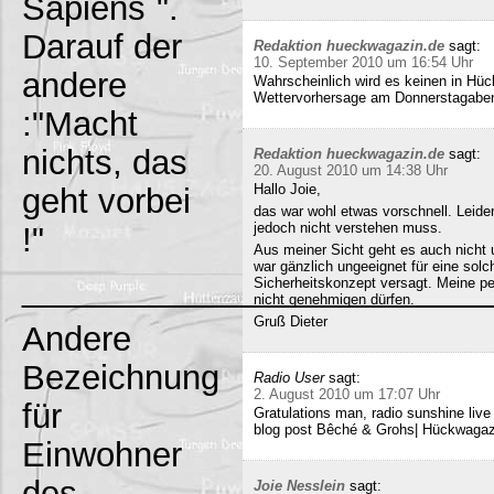
Sapiens`".
Darauf der
Redaktion hueckwagazin.de
sagt:
10. September 2010 um 16:54 Uhr
andere
Wahrscheinlich wird es keinen in Hück
Wettervorhersage am Donnerstagabe
:"Macht
nichts, das
Redaktion hueckwagazin.de
sagt:
20. August 2010 um 14:38 Uhr
Hallo Joie,
geht vorbei
das war wohl etwas vorschnell. Leide
jedoch nicht verstehen muss.
!"
Aus meiner Sicht geht es auch nicht 
war gänzlich ungeeignet für eine solc
_________________________
Sicherheitskonzept versagt. Meine pe
nicht genehmigen dürfen.
Gruß Dieter
Andere
Bezeichnung
Radio User
sagt:
2. August 2010 um 17:07 Uhr
für
Gratulations man, radio sunshine liv
blog post Bêché & Grohs| Hückwagazi
Einwohner
des
Joie Nesslein
sagt: