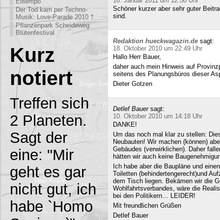
18. Januar 2011 um 12:50 Uhr
Eiltempo
Schöner kurzer aber sehr guter Beitra
Der Tod kam per Techno-
sind.
Musik: Love-Parade 2010 †
Pflanzenpark Scheideweg:
Blütenfestival
Redaktion hueckwagazin.de
sagt:
Kurz
18. Oktober 2010 um 22:49 Uhr
Hallo Herr Bauer,
daher auch mein Hinweis auf Provinz
notiert
seitens des Planungsbüros dieser Asp
Dieter Gotzen
Treffen sich
Detlef Bauer
sagt:
2 Planeten.
10. Oktober 2010 um 14:18 Uhr
DANKE!
Sagt der
Um das noch mal klar zu stellen: Dies
Neubauten! Wir machen (können) abe
Gebäudes (verwirklichen). Daher fall
eine: "Mir
hätten wir auch keine Baugenehmigun
Ich habe aber die Baupläne und eine
geht es gar
Toiletten (behindertengerecht)und Au
dem Tisch liegen. Bekämen wir die G
nicht gut, ich
Wohlfahrtsverbandes, wäre die Realisi
bei den Politikern… LEIDER!
habe `Homo
Mit freundlichen Grüßen
Detlef Bauer