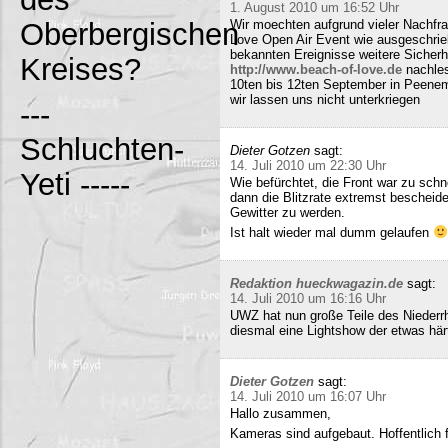
1. August 2010 um 16:52 Uhr
Oberbergischen
Wir moechten aufgrund vieler Nachfr
Love Open Air Event wie ausgeschrieb
bekannten Ereignisse weitere Sicherh
Kreises?
http://www.beach-of-love.de
nachles
10ten bis 12ten September in Peene
wir lassen uns nicht unterkriegen
---
Schluchten-
Dieter Gotzen
sagt:
14. Juli 2010 um 22:30 Uhr
Yeti -----
Wie befürchtet, die Front war zu schne
dann die Blitzrate extremst bescheide
Gewitter zu werden.
Ist halt wieder mal dumm gelaufen
Redaktion hueckwagazin.de
sagt:
14. Juli 2010 um 16:16 Uhr
UWZ hat nun große Teile des Niederrhe
diesmal eine Lightshow der etwas härt
Dieter Gotzen
sagt:
14. Juli 2010 um 16:07 Uhr
Hallo zusammen,
Kameras sind aufgebaut. Hoffentlich f