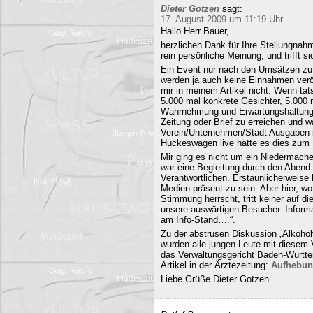
Dieter Gotzen
sagt:
17. August 2009 um 11:19 Uhr
Hallo Herr Bauer,
herzlichen Dank für Ihre Stellungnahm
rein persönliche Meinung, und trifft s
Ein Event nur nach den Umsätzen zu b
werden ja auch keine Einnahmen veröf
mir in meinem Artikel nicht. Wenn ta
5.000 mal konkrete Gesichter, 5.000 
Wahrnehmung und Erwartungshaltung. 
Zeitung oder Brief zu erreichen und
Verein/Unternehmen/Stadt Ausgaben i
Hückeswagen live hätte es dies zum N
Mir ging es nicht um ein Niedermache
war eine Begleitung durch den Abend 
Verantwortlichen. Erstaunlicherweise 
Medien präsent zu sein. Aber hier, 
Stimmung herrscht, tritt keiner auf 
unsere auswärtigen Besucher. Informa
am Info-Stand….“.
Zu der abstrusen Diskussion „Alkohol
wurden alle jungen Leute mit diesem
das Verwaltungsgericht Baden-Württe
Artikel in der Ärztezeitung:
Aufhebun
Liebe Grüße Dieter Gotzen