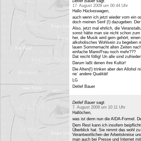
Detlef Bauer
sagt:
17. August 2009 um 00:44 Uhr
Hallo Hückeswagen,
auch wenn ich jetzt wieder vom ein o
doch meinen Senf (!) dazugeben. Der A
Also, jetzt mal ehrlich, die Veranstalt
sonst hätte man sie nicht schon zum 
her, die Musik wird gern gehört; eine
alkoholisches Wohlsein zu begeben mi
lauen Sommernacht alten Zeiten nac
einfache Mann/Frau noch mehr???
Dat reicht föllig! Un alle sind zufriede
Darum laßt denen ihre Kultür!
Die Alten(!) trinken aber den Allohol 
ne´ andere Qualität!
LG
Detlef Bauer
Detlef Bauer
sagt:
7. August 2009 um 10:11 Uhr
Hallöchen,
was ist denn nun die AIDA-Formel. Der
Dem Rest kann ich insofern beipflich
Überblick hat. Sie nimmt das wohl zu 
Verantwortlichen der Arbeitskreise un
man auch bei Presse und Internet mit