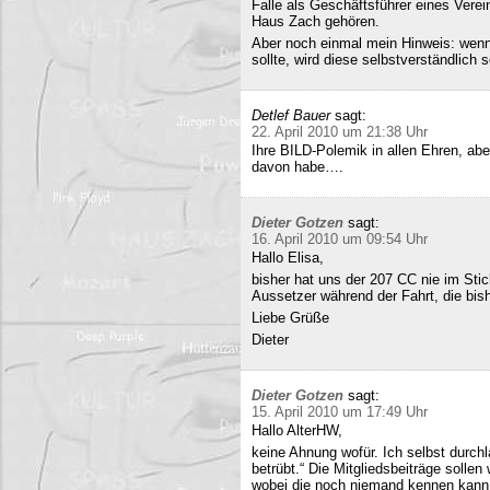
Falle als Geschäftsführer eines Verei
Haus Zach gehören.
Aber noch einmal mein Hinweis: wenn i
sollte, wird diese selbstverständlich so
Detlef Bauer
sagt:
22. April 2010 um 21:38 Uhr
Ihre BILD-Polemik in allen Ehren, aber
davon habe….
Dieter Gotzen
sagt:
16. April 2010 um 09:54 Uhr
Hallo Elisa,
bisher hat uns der 207 CC nie im Stich
Aussetzer während der Fahrt, die bish
Liebe Grüße
Dieter
Dieter Gotzen
sagt:
15. April 2010 um 17:49 Uhr
Hallo AlterHW,
keine Ahnung wofür. Ich selbst durc
betrübt.“ Die Mitgliedsbeiträge sollen
wobei die noch niemand kennen kann