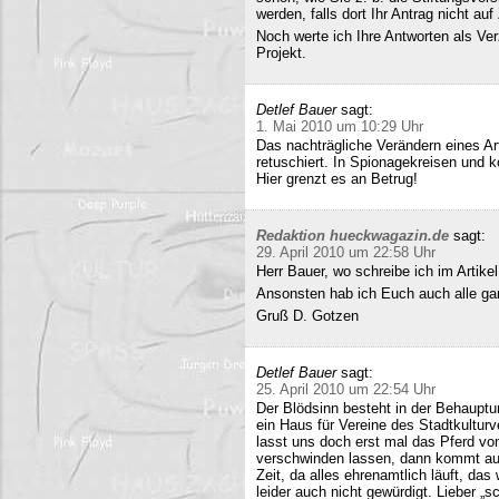
werden, falls dort Ihr Antrag nicht a
Noch werte ich Ihre Antworten als Verz
Projekt.
Detlef Bauer
sagt:
1. Mai 2010 um 10:29 Uhr
Das nachträgliche Verändern eines Art
retuschiert. In Spionagekreisen und k
Hier grenzt es an Betrug!
Redaktion hueckwagazin.de
sagt:
29. April 2010 um 22:58 Uhr
Herr Bauer, wo schreibe ich im Artike
Ansonsten hab ich Euch auch alle ganz
Gruß D. Gotzen
Detlef Bauer
sagt:
25. April 2010 um 22:54 Uhr
Der Blödsinn besteht in der Behauptu
ein Haus für Vereine des Stadtkultur
lasst uns doch erst mal das Pferd vo
verschwinden lassen, dann kommt auc
Zeit, da alles ehrenamtlich läuft, das
leider auch nicht gewürdigt. Lieber 