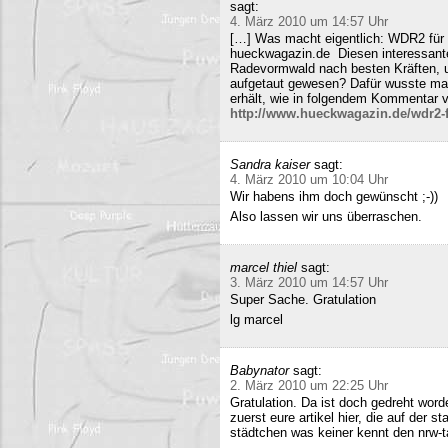
sagt:
4. März 2010 um 14:57 Uhr
[…] Was macht eigentlich: WDR2 für 
hueckwagazin.de Diesen interessante
Radevormwald nach besten Kräften, un
aufgetaut gewesen? Dafür wusste m
erhält, wie in folgendem Kommentar v
http://www.hueckwagazin.de/wdr2-fu
Sandra kaiser
sagt:
4. März 2010 um 10:04 Uhr
Wir habens ihm doch gewünscht ;-))
Also lassen wir uns überraschen.
marcel thiel
sagt:
3. März 2010 um 14:57 Uhr
Super Sache. Gratulation
lg marcel
Babynator
sagt:
2. März 2010 um 22:25 Uhr
Gratulation. Da ist doch gedreht word
zuerst eure artikel hier, die auf der s
städtchen was keiner kennt den nrw-t