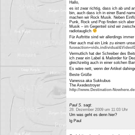
Hallo,
es ist zwar richtig, dass ich ab und
bin, auch dass ich in einer Band name
machen wir Rock Musik. Neben Einfl
Punk, Rock und Pop finden sich aber 
Musik – im Gegenteil sind wir zwisch
radiotauglich
Für Auftritte sind wir allerdings imme
Hier auch mal ein Link zu einem uns
fuseaction=vids.individual&Video
Vermutlich hat der Schreiber des Be
ich zwar ein Label & Mailorder für De
gleichzeitig auch in einer solchen Ba
Es wäre nett, wenn der Artikel dahing
Beste Grüße
Vanessa aka Sukkubus
The Axedestroyer
http://www.Destination-Nowhere.de
Paul S.
sagt:
28. Dezember 2009 um 11:03 Uhr
Um was geht es denn hier?
lg Paul