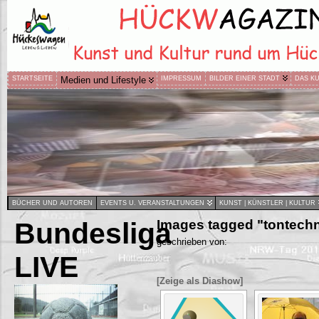
STARTSEITE
Medien und Lifestyle
IMPRESSUM
BILDER EINER STADT
DAS K
BÜCHER UND AUTOREN
EVENTS U. VERANSTALTUNGEN
KUNST | KÜNSTLER | KULTUR
Bundesliga
Images tagged "tontechn
geschrieben von:
LIVE
[Zeige als Diashow]