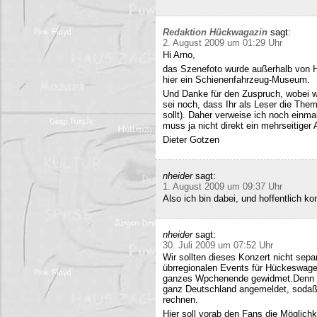
Redaktion Hückwagazin
sagt:
2. August 2009 um 01:29 Uhr
Hi Arno,
das Szenefoto wurde außerhalb von H
hier ein Schienenfahrzeug-Museum.
Und Danke für den Zuspruch, wobei w
sei noch, dass Ihr als Leser die The
sollt). Daher verweise ich noch einma
muss ja nicht direkt ein mehrseitiger A
Dieter Gotzen
nheider
sagt:
1. August 2009 um 09:37 Uhr
Also ich bin dabei, und hoffentlich 
nheider
sagt:
30. Juli 2009 um 07:52 Uhr
Wir sollten dieses Konzert nicht sepa
übrregionalen Events für Hückeswagen
ganzes Wpchenende gewidmet.Denn se
ganz Deutschland angemeldet, sodaß 
rechnen.
Hier soll vorab den Fans die Möglich