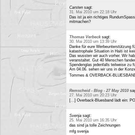
Carsten
sagt:
31. Mai 2010 um 22:18 Uhr
Das ist ja ein richtiges RundumSpas
mitmachen?
Thomas Verbeck
sagt:
30. Mai 2010 um 13:39 Uhr
Danke für eure Werbeunterstützung für
katastrophale Situation in Haiti ist k
Das wussten wir auch vorher. Wir ha
veranstaltet. Gut 40 Menschen fand
Spendenglas jedenfalls teilweise zu f
Am 04.06. sehen wir uns in der Konz
Tommes & OVERBACK-BLUESBAN
Remscheid - Blog - 27 May 2010
sa
27. Mai 2010 um 20:23 Uhr
[…] Overback-Bluesband lädt ein: P
Svenja
sagt:
25. Mai 2010 um 16:35 Uhr
das sind ja tolle Zeichnungen
mfg svenja