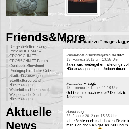
Friends&More
0 Kommentare zu “Images tagge
Die gestiefelten Zwerge –
Rock as it´s best –
Redaktion hueckwagazin.de
sagt:
GROBSCHNITT
13. Februar 2012 um 13:39 Uhr
GROBSCHNITT-Forum
Ja es wird weitergehen, allerdings völ
Overback Bluesband
Hückeswagen liegen. Jedoch dauert di
Photographie Dieter Gotzen
Stadt Hückeswagen
Stadtkulturverband
Johannes P.
sagt:
Hückeswagen
13. Februar 2012 um 11:18 Uhr
Waterbölles Remscheid
Geht es hier noch weiter? Der letzte
Wikipedia der Stadt
Johannes
Hückeswagen
Aktuelle
Hansi
sagt:
22. Januar 2012 um 15:35 Uhr
Ich möchte euch mal danken für die i
News
man sich doch einiges an Zeit und m