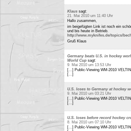
Klaus
sagt:
21. Mai 2010 um 11:40 Uhr
Hallo zusammen,
im beigefügten Link ist noch ein sch
und bis heute in Betrieb.
http://www.myknifes.de/topics/bec
Gruß Klaus
Germany beats U.S. in hockey worl
World Cup
sagt:
9. Mai 2010 um 13:53 Uhr
[…] Public-Viewing WM-2010 VELTINS
[…]
U.S. loses to Germany at hockey w
9. Mai 2010 um 03:21 Uhr
[…] Public-Viewing WM-2010 VELTINS
[…]
U.S. loses before record hockey cr
8. Mai 2010 um 07:10 Uhr
[…] Public-Viewing WM-2010 VELTINS