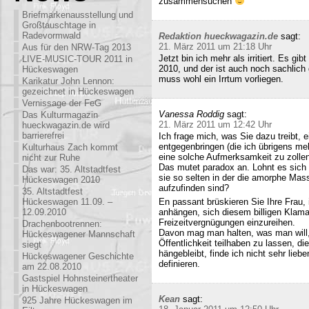
zusammensuchen
Briefmarkenausstellung und
Großtauschtage in
Radevormwald
Redaktion hueckwagazin.de
sagt:
21. März 2011 um 21:18 Uhr
Aus für den NRW-Tag 2013
Jetzt bin ich mehr als irritiert. Es g
LIVE-MUSIC-TOUR 2011 in
2010, und der ist auch noch sachlich
Hückeswagen
muss wohl ein Irrtum vorliegen.
Karikatur John Lennon:
gezeichnet in Hückeswagen
Vernissage der FeG
Vanessa Roddig
sagt:
Das Kulturmagazin
21. März 2011 um 12:42 Uhr
hueckwagazin.de wird
barrierefrei
Ich frage mich, was Sie dazu treibt
entgegenbringen (die ich übrigens meh
Kulturhaus Zach kommt
eine solche Aufmerksamkeit zu zollen
nicht zur Ruhe
Das mutet paradox an. Lohnt es sich n
Das war: 35. Altstadtfest
sie so selten in der die amorphe Ma
Hückeswagen 2010
aufzufinden sind?
35. Altstadtfest
Hückeswagen 11.09. –
En passant brüskieren Sie Ihre Frau,
12.09.2010
anhängen, sich diesem billigen Klamau
Freizeitvergnügungen einzureihen.
Drachenbootrennen:
Davon mag man halten, was man will,
Hückeswagener Mannschaft
Öffentlichkeit teilhaben zu lassen, di
siegt
hängebleibt, finde ich nicht sehr lieb
Hückeswagener Geschichte
definieren.
am 22.08.2010
Gastspiel Hohnsteinertheater
in Hückeswagen
Kean
sagt:
925 Jahre Hückeswagen im