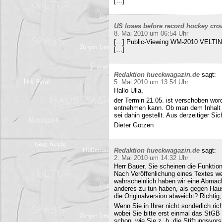
[…]
US loses before record hockey cro
8. Mai 2010 um 06:54 Uhr
[…] Public-Viewing WM-2010 VELTINS
[…]
Redaktion hueckwagazin.de
sagt:
5. Mai 2010 um 13:54 Uhr
Hallo Ulla,
der Termin 21.05. ist verschoben wor
entnehmen kann. Ob man dem Inhalt d
sei dahin gestellt. Aus derzeitiger Si
Dieter Gotzen
Redaktion hueckwagazin.de
sagt:
2. Mai 2010 um 14:32 Uhr
Herr Bauer, Sie scheinen die Funkti
Nach Veröffenlichung eines Textes wer
wahrscheinlich haben wir eine Abmac
anderes zu tun haben, als gegen Hau
die Originalversion abweicht? Richtig, 
Wenn Sie in Ihrer nicht sonderlich r
wobei Sie bitte erst einmal das StG
schon, wie Sie z. b. die Stiftungsvors