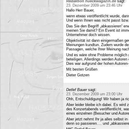
Redaktion hueckwagazin.de
sagt:
23. Dezember 2009 um 23:46 Uhr
Hallo Herr Bauer,
wenn etwas veröffentlicht wurde, dan
Und wenn Ihnen was nicht passt bzw
Das Sie den Begriff „abkassieren“ erwä
meinen Sie damit? Ein Event ist immer
Unternehmer doch wissen.
Objektivität ist dann einigermaßen g
Meinungen kundtun. Zudem wurde der 
Passagen, welche Ihrer Meinung nach 
Und es wäre ohne Probleme möglich g
beteiligen. Allerdings werden Autore
Dies war aufgrund der hohen Autoren
Mit besten Grüßen
Dieter Gotzen
Detlef Bauer
sagt:
23. Dezember 2009 um 23:00 Uhr
Ohh, Entschuldigung! Wir haben ja ri
Aber leider bleibe ich dabei. Es wird
des Konzertabends veröffentlicht, was
eines einzelnen (Besucher und Autoren
Aber jetzt nehmt Ihr ja alles selbst 
denn so passieren…. und „abkassieren“