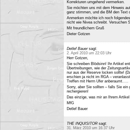
Korrekturen umgehend vermerken.
Sie möchten uns mit dem Hinweis auf 
ganz stimmen, und die BM den Text q
Anmerken möchte ich noch folgendes
nicht wie Nivea schreibt. Versuchen 
Mit freundlichem Gruß
Dieter Gotzen
Detlef Bauer
sagt:
2. April 2010 um 22:03 Uhr
Herr Gotzen,
Sie schreiben Blödsinn! Ihr Artikel 
Übertreibungen, wie der Zeitungsartik
nur aus der Reserve locken sollte! (D
erschien ja nicht im RGA – veranlasst
Treffen mit Herrn Ufer anberaumt…..
Sorry, aber Sie sollten – falls Sie ei
rechergieren!
Das einzige, was mir an Ihrem Artikel
MfG
Detlef Bauer
THE INQUISITOR
sagt:
31. März 2010 um 16:37 Uhr