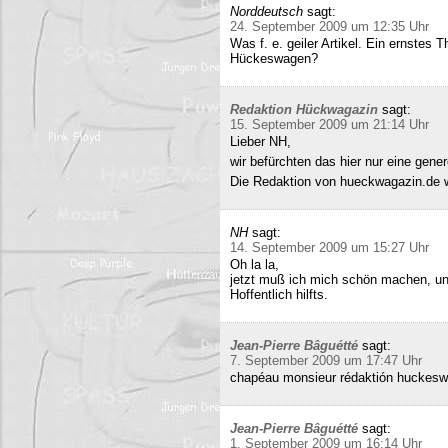
Norddeutsch
sagt:
24. September 2009 um 12:35 Uhr
Was f. e. geiler Artikel. Ein ernstes
Hückeswagen?
Redaktion Hückwagazin
sagt:
15. September 2009 um 21:14 Uhr
Lieber NH,
wir befürchten das hier nur eine gene
Die Redaktion von hueckwagazin.de 
NH
sagt:
14. September 2009 um 15:27 Uhr
Oh la la,
jetzt muß ich mich schön machen, un
Hoffentlich hilfts.
Jean-Pierre Bâguétté
sagt:
7. September 2009 um 17:47 Uhr
chapéau monsieur rédaktión huckeswa
Jean-Pierre Bâguétté
sagt:
1. September 2009 um 16:14 Uhr