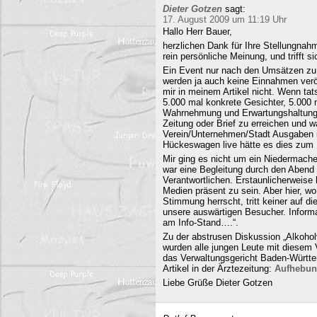
Dieter Gotzen
sagt:
17. August 2009 um 11:19 Uhr
Hallo Herr Bauer,
herzlichen Dank für Ihre Stellungnahm
rein persönliche Meinung, und trifft s
Ein Event nur nach den Umsätzen zu b
werden ja auch keine Einnahmen veröf
mir in meinem Artikel nicht. Wenn ta
5.000 mal konkrete Gesichter, 5.000 
Wahrnehmung und Erwartungshaltung. 
Zeitung oder Brief zu erreichen und
Verein/Unternehmen/Stadt Ausgaben i
Hückeswagen live hätte es dies zum N
Mir ging es nicht um ein Niedermache
war eine Begleitung durch den Abend 
Verantwortlichen. Erstaunlicherweise 
Medien präsent zu sein. Aber hier, 
Stimmung herrscht, tritt keiner auf 
unsere auswärtigen Besucher. Informa
am Info-Stand….“.
Zu der abstrusen Diskussion „Alkohol
wurden alle jungen Leute mit diesem
das Verwaltungsgericht Baden-Württe
Artikel in der Ärztezeitung:
Aufhebun
Liebe Grüße Dieter Gotzen