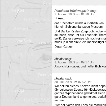
Redaktion Hückwagazin
sagt:
2. August 2009 um 01:29 Uhr
Hi Arno,
das Szenefoto wurde außerhalb von H
hier ein Schienenfahrzeug-Museum.
Und Danke für den Zuspruch, wobei w
sei noch, dass Ihr als Leser die The
sollt). Daher verweise ich noch einma
muss ja nicht direkt ein mehrseitiger A
Dieter Gotzen
nheider
sagt:
1. August 2009 um 09:37 Uhr
Also ich bin dabei, und hoffentlich 
nheider
sagt:
30. Juli 2009 um 07:52 Uhr
Wir sollten dieses Konzert nicht sepa
übrregionalen Events für Hückeswagen
ganzes Wpchenende gewidmet.Denn se
ganz Deutschland angemeldet, sodaß 
rechnen.
Hier soll vorab den Fans die Möglich