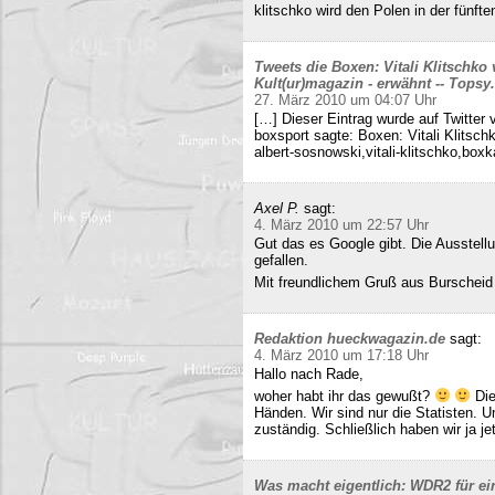
klitschko wird den Polen in der fünft
Tweets die Boxen: Vitali Klitschko
Kult(ur)magazin - erwähnt -- Tops
27. März 2010 um 04:07 Uhr
[…] Dieser Eintrag wurde auf Twitter 
boxsport sagte: Boxen: Vitali Klitsc
albert-sosnowski,vitali-klitschko,b
Axel P.
sagt:
4. März 2010 um 22:57 Uhr
Gut das es Google gibt. Die Ausstell
gefallen.
Mit freundlichem Gruß aus Burscheid
Redaktion hueckwagazin.de
sagt:
4. März 2010 um 17:18 Uhr
Hallo nach Rade,
woher habt ihr das gewußt?
Die
Händen. Wir sind nur die Statisten. 
zuständig. Schließlich haben wir ja j
Was macht eigentlich: WDR2 für ein