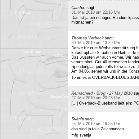
Carsten
sagt:
31. Mai 2010 um 22:18 Uhr
Das ist ja ein richtiges RundumSpas
mitmachen?
Thomas Verbeck
sagt:
30. Mai 2010 um 13:39 Uhr
Danke für eure Werbeunterstützung für
katastrophale Situation in Haiti ist k
Das wussten wir auch vorher. Wir ha
veranstaltet. Gut 40 Menschen fand
Spendenglas jedenfalls teilweise zu f
Am 04.06. sehen wir uns in der Konz
Tommes & OVERBACK-BLUESBAN
Remscheid - Blog - 27 May 2010
sa
27. Mai 2010 um 20:23 Uhr
[…] Overback-Bluesband lädt ein: P
Svenja
sagt:
25. Mai 2010 um 16:35 Uhr
das sind ja tolle Zeichnungen
mfg svenja