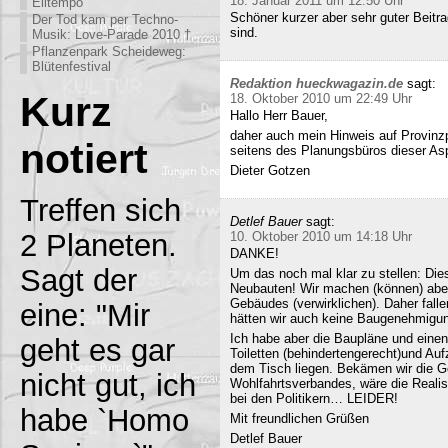
18. Januar 2011 um 12:50 Uhr
Eiltempo
Schöner kurzer aber sehr guter Beitra
Der Tod kam per Techno-
sind.
Musik: Love-Parade 2010 †
Pflanzenpark Scheideweg:
Blütenfestival
Redaktion hueckwagazin.de
sagt:
Kurz
18. Oktober 2010 um 22:49 Uhr
Hallo Herr Bauer,
daher auch mein Hinweis auf Provinz
notiert
seitens des Planungsbüros dieser Asp
Dieter Gotzen
Treffen sich
Detlef Bauer
sagt:
2 Planeten.
10. Oktober 2010 um 14:18 Uhr
DANKE!
Sagt der
Um das noch mal klar zu stellen: Dies
Neubauten! Wir machen (können) abe
Gebäudes (verwirklichen). Daher fall
eine: "Mir
hätten wir auch keine Baugenehmigun
Ich habe aber die Baupläne und eine
geht es gar
Toiletten (behindertengerecht)und Au
dem Tisch liegen. Bekämen wir die G
nicht gut, ich
Wohlfahrtsverbandes, wäre die Realisi
bei den Politikern… LEIDER!
habe `Homo
Mit freundlichen Grüßen
Detlef Bauer