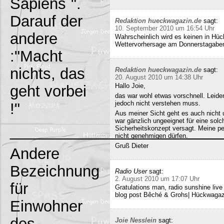
Sapiens`".
Darauf der
Redaktion hueckwagazin.de
sagt:
10. September 2010 um 16:54 Uhr
andere
Wahrscheinlich wird es keinen in Hück
Wettervorhersage am Donnerstagabe
:"Macht
nichts, das
Redaktion hueckwagazin.de
sagt:
20. August 2010 um 14:38 Uhr
Hallo Joie,
geht vorbei
das war wohl etwas vorschnell. Leide
jedoch nicht verstehen muss.
!"
Aus meiner Sicht geht es auch nicht 
war gänzlich ungeeignet für eine solc
_________________________
Sicherheitskonzept versagt. Meine pe
nicht genehmigen dürfen.
Gruß Dieter
Andere
Bezeichnung
Radio User
sagt:
2. August 2010 um 17:07 Uhr
für
Gratulations man, radio sunshine liv
blog post Bêché & Grohs| Hückwagazi
Einwohner
des
Joie Nesslein
sagt: