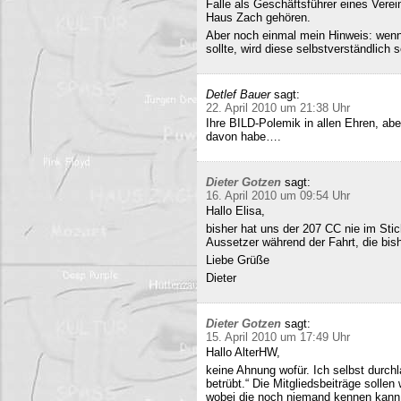
Falle als Geschäftsführer eines Verei
Haus Zach gehören.
Aber noch einmal mein Hinweis: wenn i
sollte, wird diese selbstverständlich so
Detlef Bauer
sagt:
22. April 2010 um 21:38 Uhr
Ihre BILD-Polemik in allen Ehren, aber
davon habe….
Dieter Gotzen
sagt:
16. April 2010 um 09:54 Uhr
Hallo Elisa,
bisher hat uns der 207 CC nie im Stich
Aussetzer während der Fahrt, die bish
Liebe Grüße
Dieter
Dieter Gotzen
sagt:
15. April 2010 um 17:49 Uhr
Hallo AlterHW,
keine Ahnung wofür. Ich selbst durc
betrübt.“ Die Mitgliedsbeiträge sollen
wobei die noch niemand kennen kann