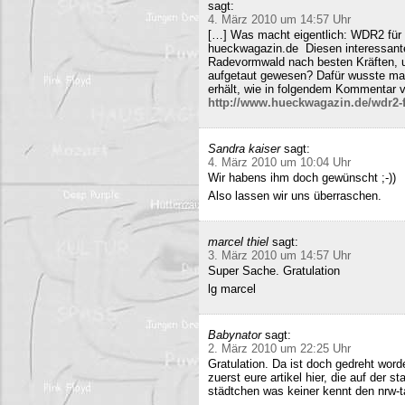
sagt:
4. März 2010 um 14:57 Uhr
[…] Was macht eigentlich: WDR2 für 
hueckwagazin.de Diesen interessante
Radevormwald nach besten Kräften, un
aufgetaut gewesen? Dafür wusste m
erhält, wie in folgendem Kommentar v
http://www.hueckwagazin.de/wdr2-fu
Sandra kaiser
sagt:
4. März 2010 um 10:04 Uhr
Wir habens ihm doch gewünscht ;-))
Also lassen wir uns überraschen.
marcel thiel
sagt:
3. März 2010 um 14:57 Uhr
Super Sache. Gratulation
lg marcel
Babynator
sagt:
2. März 2010 um 22:25 Uhr
Gratulation. Da ist doch gedreht word
zuerst eure artikel hier, die auf der s
städtchen was keiner kennt den nrw-t