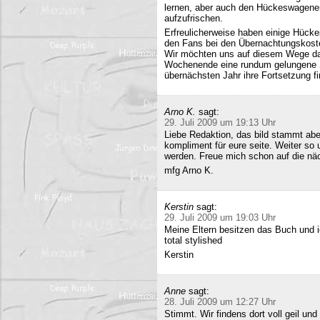
lernen, aber auch den Hückeswagener
aufzufrischen.
Erfreulicherweise haben einige Hücke
den Fans bei den Übernachtungskost
Wir möchten uns auf diesem Wege da
Wochenende eine rundum gelungene Sa
übernächsten Jahr ihre Fortsetzung fi
Arno K.
sagt:
29. Juli 2009 um 19:13 Uhr
Liebe Redaktion, das bild stammt a
kompliment für eure seite. Weiter so
werden. Freue mich schon auf die nä
mfg Arno K.
Kerstin
sagt:
29. Juli 2009 um 19:03 Uhr
Meine Eltern besitzen das Buch und 
total stylished
Kerstin
Anne
sagt:
28. Juli 2009 um 12:27 Uhr
Stimmt. Wir findens dort voll geil und 