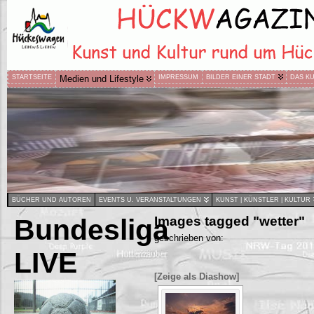
STARTSEITE
Medien und Lifestyle
IMPRESSUM
BILDER EINER STADT
DAS K
BÜCHER UND AUTOREN
EVENTS U. VERANSTALTUNGEN
KUNST | KÜNSTLER | KULTUR
Bundesliga
Images tagged "wetter"
geschrieben von:
LIVE
[Zeige als Diashow]