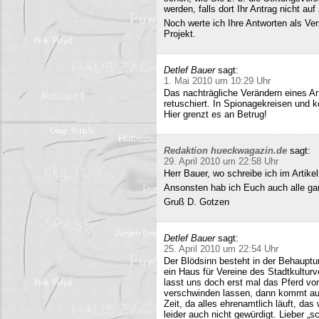
werden, falls dort Ihr Antrag nicht a
Noch werte ich Ihre Antworten als Verz
Projekt.
Detlef Bauer
sagt:
1. Mai 2010 um 10:29 Uhr
Das nachträgliche Verändern eines Art
retuschiert. In Spionagekreisen und k
Hier grenzt es an Betrug!
Redaktion hueckwagazin.de
sagt:
29. April 2010 um 22:58 Uhr
Herr Bauer, wo schreibe ich im Artike
Ansonsten hab ich Euch auch alle ganz
Gruß D. Gotzen
Detlef Bauer
sagt:
25. April 2010 um 22:54 Uhr
Der Blödsinn besteht in der Behauptu
ein Haus für Vereine des Stadtkultur
lasst uns doch erst mal das Pferd vo
verschwinden lassen, dann kommt auc
Zeit, da alles ehrenamtlich läuft, das
leider auch nicht gewürdigt. Lieber 