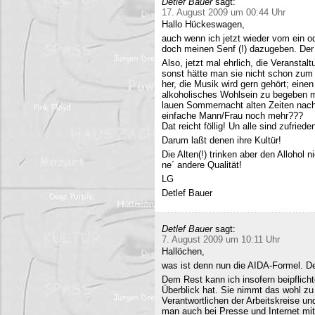
Detlef Bauer
sagt:
17. August 2009 um 00:44 Uhr
Hallo Hückeswagen,
auch wenn ich jetzt wieder vom ein o
doch meinen Senf (!) dazugeben. Der A
Also, jetzt mal ehrlich, die Veranstalt
sonst hätte man sie nicht schon zum 
her, die Musik wird gern gehört; eine
alkoholisches Wohlsein zu begeben mi
lauen Sommernacht alten Zeiten nac
einfache Mann/Frau noch mehr???
Dat reicht föllig! Un alle sind zufriede
Darum laßt denen ihre Kultür!
Die Alten(!) trinken aber den Allohol 
ne´ andere Qualität!
LG
Detlef Bauer
Detlef Bauer
sagt:
7. August 2009 um 10:11 Uhr
Hallöchen,
was ist denn nun die AIDA-Formel. Der
Dem Rest kann ich insofern beipflich
Überblick hat. Sie nimmt das wohl zu 
Verantwortlichen der Arbeitskreise un
man auch bei Presse und Internet mit