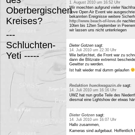
1. August 2010 um 16:52 Uhr
Oberbergischen
Wir moechten aufgrund vieler Nachfr
Love Open Air Event wie ausgeschrieb
bekannten Ereignisse weitere Sicherh
Kreises?
http://www.beach-of-love.de
nachles
10ten bis 12ten September in Peene
wir lassen uns nicht unterkriegen
---
Schluchten-
Dieter Gotzen
sagt:
14. Juli 2010 um 22:30 Uhr
Yeti -----
Wie befürchtet, die Front war zu schne
dann die Blitzrate extremst bescheide
Gewitter zu werden.
Ist halt wieder mal dumm gelaufen
Redaktion hueckwagazin.de
sagt:
14. Juli 2010 um 16:16 Uhr
UWZ hat nun große Teile des Niederrhe
diesmal eine Lightshow der etwas härt
Dieter Gotzen
sagt:
14. Juli 2010 um 16:07 Uhr
Hallo zusammen,
Kameras sind aufgebaut. Hoffentlich f