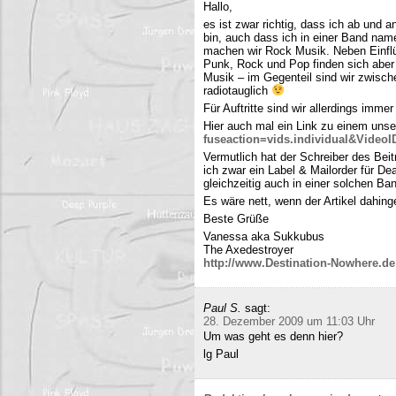
Hallo,
es ist zwar richtig, dass ich ab und
bin, auch dass ich in einer Band name
machen wir Rock Musik. Neben Einfl
Punk, Rock und Pop finden sich aber 
Musik – im Gegenteil sind wir zwisch
radiotauglich
Für Auftritte sind wir allerdings imme
Hier auch mal ein Link zu einem uns
fuseaction=vids.individual&Video
Vermutlich hat der Schreiber des Be
ich zwar ein Label & Mailorder für De
gleichzeitig auch in einer solchen Ba
Es wäre nett, wenn der Artikel dahing
Beste Grüße
Vanessa aka Sukkubus
The Axedestroyer
http://www.Destination-Nowhere.de
Paul S.
sagt:
28. Dezember 2009 um 11:03 Uhr
Um was geht es denn hier?
lg Paul