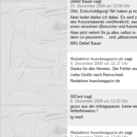
Detlef Bauer
sagt:
23. Dezember 2009 um 23:00 Uhr
Ohh, Entschuldigung! Wir haben ja ri
Aber leider bleibe ich dabei. Es wird
des Konzertabends veröffentlicht, was
eines einzelnen (Besucher und Autoren
Aber jetzt nehmt Ihr ja alles selbst 
denn so passieren…. und „abkassieren“
MfG Detlef Bauer
Redaktion hueckwagazin.de
sagt:
8. Dezember 2009 um 16:27 Uhr
Danke für den Hinweis. Der Fehler wur
Liebe Grüße nach Remscheid
Redaktion hueckwagazin.de
50Cent
sagt:
8. Dezember 2009 um 13:10 Uhr
gruss aus der mittagspause. keine we
fehlerhinweiss !
lg nasti
Redaktion hueckwagazin.de
sagt: