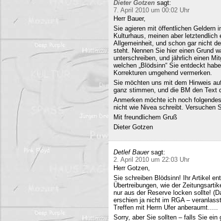
Dieter Gotzen
sagt:
7. April 2010 um 00:02 Uhr
Herr Bauer,
Sie agieren mit öffentlichen Geldern 
Kulturhaus, meinen aber letztendlich
Allgemeinheit, und schon gar nicht d
steht. Nennen Sie hier einen Grund wa
unterschreiben, und jährlich einen Mi
welchen „Blödsinn“ Sie entdeckt habe
Korrekturen umgehend vermerken.
Sie möchten uns mit dem Hinweis auf 
ganz stimmen, und die BM den Text q
Anmerken möchte ich noch folgendes
nicht wie Nivea schreibt. Versuchen 
Mit freundlichem Gruß
Dieter Gotzen
Detlef Bauer
sagt:
2. April 2010 um 22:03 Uhr
Herr Gotzen,
Sie schreiben Blödsinn! Ihr Artikel 
Übertreibungen, wie der Zeitungsartik
nur aus der Reserve locken sollte! (D
erschien ja nicht im RGA – veranlasst
Treffen mit Herrn Ufer anberaumt…..
Sorry, aber Sie sollten – falls Sie ei