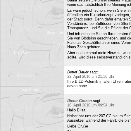
Damit setzen Sie unser kleines Maga
wenn das tatsächlich Ihre Meinung ist
Es wäre jedoch schön, wenn Sie einm
öffentlich ein Kulturkonzept vorlegen,
der Stadt sorgt. Denn dafür erhalten S
Verständnis: bei Zuflüssen von öffentl
Transparenz, und Sie die Pflicht der 
Und ich erinnere Sie an Ihren ersten
Sie von Blödsinn geschrieben, und di
Falle als Geschäftsführer eines Verei
Haus Zach gehören.
Aber noch einmal mein Hinweis: wenn i
sollte, wird diese selbstverständlich so
Detlef Bauer
sagt:
22. April 2010 um 21:38 Uhr
Ihre BILD-Polemik in allen Ehren, aber
davon habe….
Dieter Gotzen
sagt:
16. April 2010 um 09:54 Uhr
Hallo Elisa,
bisher hat uns der 207 CC nie im Stich
Aussetzer während der Fahrt, die bish
Liebe Grüße