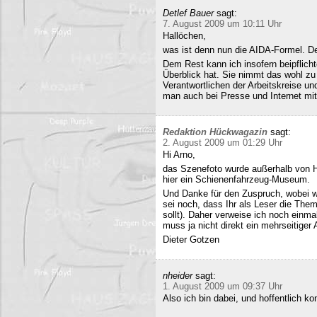
Detlef Bauer
sagt:
7. August 2009 um 10:11 Uhr
Hallöchen,
was ist denn nun die AIDA-Formel. Der
Dem Rest kann ich insofern beipflich
Überblick hat. Sie nimmt das wohl zu 
Verantwortlichen der Arbeitskreise un
man auch bei Presse und Internet mit
Redaktion Hückwagazin
sagt:
2. August 2009 um 01:29 Uhr
Hi Arno,
das Szenefoto wurde außerhalb von H
hier ein Schienenfahrzeug-Museum.
Und Danke für den Zuspruch, wobei w
sei noch, dass Ihr als Leser die The
sollt). Daher verweise ich noch einma
muss ja nicht direkt ein mehrseitiger A
Dieter Gotzen
nheider
sagt:
1. August 2009 um 09:37 Uhr
Also ich bin dabei, und hoffentlich 