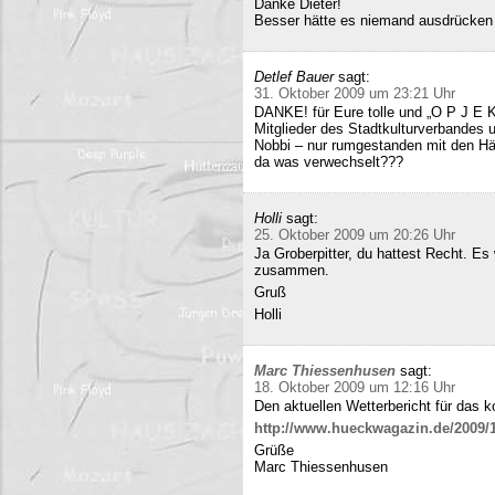
Danke Dieter!
Besser hätte es niemand ausdrücken
Detlef Bauer
sagt:
31. Oktober 2009 um 23:21 Uhr
DANKE! für Eure tolle und „O P J E K
Mitglieder des Stadtkulturverbandes 
Nobbi – nur rumgestanden mit den Hä
da was verwechselt???
Holli
sagt:
25. Oktober 2009 um 20:26 Uhr
Ja Groberpitter, du hattest Recht. E
zusammen.
Gruß
Holli
Marc Thiessenhusen
sagt:
18. Oktober 2009 um 12:16 Uhr
Den aktuellen Wetterbericht für das 
http://www.hueckwagazin.de/2009/10
Grüße
Marc Thiessenhusen