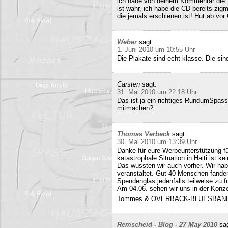
ich habe von deinem Kommentar die 
ist wahr, ich habe die CD bereits zigm
die jemals erschienen ist! Hut ab vor
Weber
sagt:
1. Juni 2010 um 10:55 Uhr
Die Plakate sind echt klasse. Die sin
Carsten
sagt:
31. Mai 2010 um 22:18 Uhr
Das ist ja ein richtiges RundumSpas
mitmachen?
Thomas Verbeck
sagt:
30. Mai 2010 um 13:39 Uhr
Danke für eure Werbeunterstützung für
katastrophale Situation in Haiti ist k
Das wussten wir auch vorher. Wir ha
veranstaltet. Gut 40 Menschen fand
Spendenglas jedenfalls teilweise zu f
Am 04.06. sehen wir uns in der Konz
Tommes & OVERBACK-BLUESBAN
Remscheid - Blog - 27 May 2010
sa