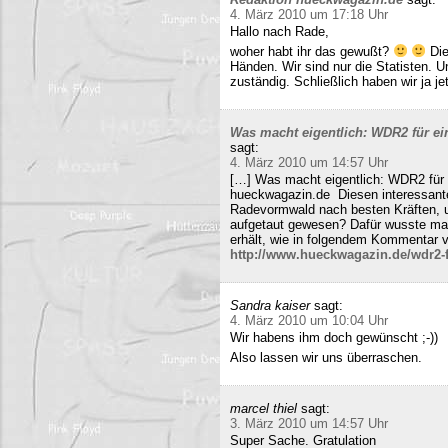
4. März 2010 um 17:18 Uhr
Hallo nach Rade,
woher habt ihr das gewußt?
Die
Händen. Wir sind nur die Statisten. 
zuständig. Schließlich haben wir ja j
Was macht eigentlich: WDR2 für ein
sagt:
4. März 2010 um 14:57 Uhr
[…] Was macht eigentlich: WDR2 für 
hueckwagazin.de Diesen interessante
Radevormwald nach besten Kräften, un
aufgetaut gewesen? Dafür wusste m
erhält, wie in folgendem Kommentar v
http://www.hueckwagazin.de/wdr2-fu
Sandra kaiser
sagt:
4. März 2010 um 10:04 Uhr
Wir habens ihm doch gewünscht ;-))
Also lassen wir uns überraschen.
marcel thiel
sagt:
3. März 2010 um 14:57 Uhr
Super Sache. Gratulation