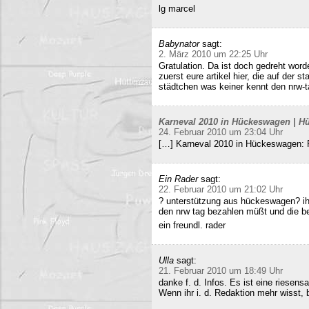
lg marcel
Babynator
sagt:
2. März 2010 um 22:25 Uhr
Gratulation. Da ist doch gedreht word
zuerst eure artikel hier, die auf der s
städtchen was keiner kennt den nrw-t
Karneval 2010 in Hückeswagen | Hü
24. Februar 2010 um 23:04 Uhr
[…] Karneval 2010 in Hückeswagen:
Ein Rader
sagt:
22. Februar 2010 um 21:02 Uhr
? unterstützung aus hückeswagen? ihr
den nrw tag bezahlen müßt und die b
ein freundl. rader
Ulla
sagt:
21. Februar 2010 um 18:49 Uhr
danke f. d. Infos. Es ist eine riesens
Wenn ihr i. d. Redaktion mehr wisst, b