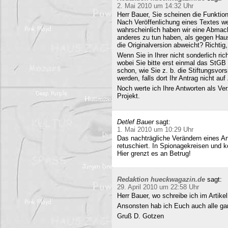
2. Mai 2010 um 14:32 Uhr
Herr Bauer, Sie scheinen die Funkti
Nach Veröffenlichung eines Textes wer
wahrscheinlich haben wir eine Abmac
anderes zu tun haben, als gegen Hau
die Originalversion abweicht? Richtig, 
Wenn Sie in Ihrer nicht sonderlich r
wobei Sie bitte erst einmal das StG
schon, wie Sie z. b. die Stiftungsvors
werden, falls dort Ihr Antrag nicht a
Noch werte ich Ihre Antworten als Verz
Projekt.
Detlef Bauer
sagt:
1. Mai 2010 um 10:29 Uhr
Das nachträgliche Verändern eines Art
retuschiert. In Spionagekreisen und k
Hier grenzt es an Betrug!
Redaktion hueckwagazin.de
sagt:
29. April 2010 um 22:58 Uhr
Herr Bauer, wo schreibe ich im Artike
Ansonsten hab ich Euch auch alle ganz
Gruß D. Gotzen