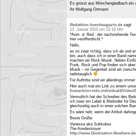
Es grüsst aus Mönchengladbach ein 
Ihr Wolfgang Ortmann
Redaktion hueckwagazin.de
sagt:
13. Januar 2010 um 13:10 Uhr
*Anm. d. Red.: der nachstehende Tex
hier veröffentlicht.*
Hallo,
es ist zwar richtig, dass ich ab und
bin, auch dass ich in einer Band name
machen wir Rock Musik. Neben Einfl
Punk, Rock und Pop finden sich aber 
Musik – im Gegenteil sind wir zwisch
radiotauglich
Für Auftritte sind wir allerdings imme
Hier auch mal ein Link zu einem uns
fuseaction=vids.individual&Video
Vermutlich hat der Schreiber des Be
ich zwar ein Label & Mailorder für De
gleichzeitig auch in einer solchen Ba
Es wäre nett, wenn der Artikel dahing
Beste Grüße
Vanessa aka Sukkubus
The Axedestroyer
http://www.Destination-Nowhere.de