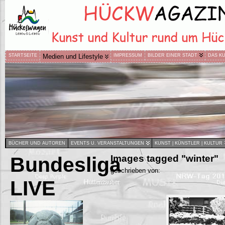
STARTSEITE
Medien und Lifestyle
IMPRESSUM
BILDER EINER STADT
DAS K
BÜCHER UND AUTOREN
EVENTS U. VERANSTALTUNGEN
KUNST | KÜNSTLER | KULTUR
Bundesliga
Images tagged "winter"
geschrieben von:
LIVE