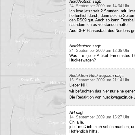
Norddeutsch
sagt:
24. September 2009 um 14:34 Uhr
Ich lese jetzt seit 2 Stunden, mit Un
hoffentlich durch, denn solche Seiten 
den RS09 gut. Auch so kann Fussball 
nachdem ich es verstanden hatte.
Aus DER Hansestadt des Nordens gr
Norddeutsch
sagt:
24. September 2009 um 12:35 Uhr
Was f. e. geiler Artikel. Ein ernstes
Hückeswagen?
Redaktion Hückwagazin
sagt:
15. September 2009 um 21:14 Uhr
Lieber NH,
wir befürchten das hier nur eine gene
Die Redaktion von hueckwagazin.de 
NH
sagt:
14. September 2009 um 15:27 Uhr
Oh la la,
jetzt muß ich mich schön machen, un
Hoffentlich hilfts.