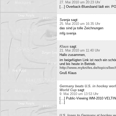
27. Mai 2010 um 20:23 Uhr
[…] Overback-Bluesband lädt ein: P
Svenja
sagt:
25. Mai 2010 um 16:35 Uhr
das sind ja tolle Zeichnungen
mfg svenja
Klaus
sagt:
21. Mai 2010 um 11:40 Uhr
Hallo zusammen,
im beigefügten Link ist noch ein sch
und bis heute in Betrieb.
http://www.myknifes.de/topics/bec
Gruß Klaus
Germany beats U.S. in hockey worl
World Cup
sagt:
9. Mai 2010 um 13:53 Uhr
[…] Public-Viewing WM-2010 VELTINS
[…]
U.S. loses to Germany at hockey w