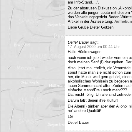
am Info-Stand….“.
Zu der abstrusen Diskussion „Alkohol
wurden alle jungen Leute mit diesem
das Verwaltungsgericht Baden-Württe
Artikel in der Ärztezeitung:
Aufhebun
Liebe Grüße Dieter Gotzen
Detlef Bauer
sagt:
17. August 2009 um 00:44 Uhr
Hallo Hückeswagen,
auch wenn ich jetzt wieder vom ein o
doch meinen Senf (!) dazugeben. Der A
Also, jetzt mal ehrlich, die Veranstalt
sonst hätte man sie nicht schon zum 
her, die Musik wird gern gehört; eine
alkoholisches Wohlsein zu begeben mi
lauen Sommernacht alten Zeiten nac
einfache Mann/Frau noch mehr???
Dat reicht föllig! Un alle sind zufriede
Darum laßt denen ihre Kultür!
Die Alten(!) trinken aber den Allohol 
ne´ andere Qualität!
LG
Detlef Bauer