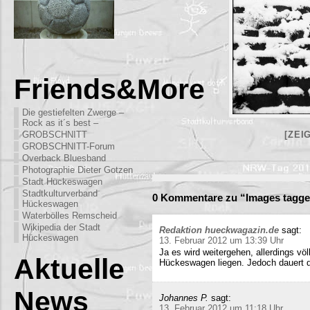
Friends&More
Die gestiefelten Zwerge –
Rock as it´s best –
GROBSCHNITT
[ZEI
GROBSCHNITT-Forum
Overback Bluesband
Photographie Dieter Gotzen
Stadt Hückeswagen
Stadtkulturverband
0 Kommentare zu “Images tagge
Hückeswagen
Waterbölles Remscheid
Wikipedia der Stadt
Redaktion hueckwagazin.de
sagt:
Hückeswagen
13. Februar 2012 um 13:39 Uhr
Ja es wird weitergehen, allerdings völ
Aktuelle
Hückeswagen liegen. Jedoch dauert di
News
Johannes P.
sagt:
13. Februar 2012 um 11:18 Uhr