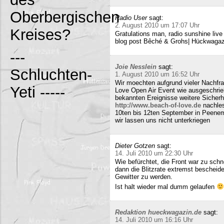
Oberbergischen
Radio User
sagt:
2. August 2010 um 17:07 Uhr
Kreises?
Gratulations man, radio sunshine liv
blog post Bêché & Grohs| Hückwagazi
---
Joie Nesslein
sagt:
Schluchten-
1. August 2010 um 16:52 Uhr
Wir moechten aufgrund vieler Nachfr
Yeti -----
Love Open Air Event wie ausgeschrieb
bekannten Ereignisse weitere Sicherh
http://www.beach-of-love.de
nachles
10ten bis 12ten September in Peene
wir lassen uns nicht unterkriegen
Dieter Gotzen
sagt:
14. Juli 2010 um 22:30 Uhr
Wie befürchtet, die Front war zu schne
dann die Blitzrate extremst bescheide
Gewitter zu werden.
Ist halt wieder mal dumm gelaufen
Redaktion hueckwagazin.de
sagt:
14. Juli 2010 um 16:16 Uhr