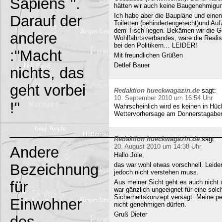
Sapiens`".
hätten wir auch keine Baugenehmigun
Ich habe aber die Baupläne und eine
Darauf der
Toiletten (behindertengerecht)und Au
dem Tisch liegen. Bekämen wir die G
andere
Wohlfahrtsverbandes, wäre die Realisi
bei den Politikern… LEIDER!
:"Macht
Mit freundlichen Grüßen
Detlef Bauer
nichts, das
geht vorbei
Redaktion hueckwagazin.de
sagt:
10. September 2010 um 16:54 Uhr
!"
Wahrscheinlich wird es keinen in Hück
Wettervorhersage am Donnerstagabe
_________________________
Redaktion hueckwagazin.de
sagt:
20. August 2010 um 14:38 Uhr
Andere
Hallo Joie,
Bezeichnung
das war wohl etwas vorschnell. Leide
jedoch nicht verstehen muss.
für
Aus meiner Sicht geht es auch nicht 
war gänzlich ungeeignet für eine solc
Sicherheitskonzept versagt. Meine pe
Einwohner
nicht genehmigen dürfen.
Gruß Dieter
des