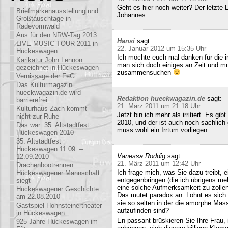
Geht es hier noch weiter? Der letzte
Briefmarkenausstellung und
Johannes
Großtauschtage in
Radevormwald
Aus für den NRW-Tag 2013
Hansi
sagt:
LIVE-MUSIC-TOUR 2011 in
22. Januar 2012 um 15:35 Uhr
Hückeswagen
Ich möchte euch mal danken für die i
Karikatur John Lennon:
man sich doch einiges an Zeit und m
gezeichnet in Hückeswagen
zusammensuchen
Vernissage der FeG
Das Kulturmagazin
hueckwagazin.de wird
Redaktion hueckwagazin.de
sagt:
barrierefrei
21. März 2011 um 21:18 Uhr
Kulturhaus Zach kommt
Jetzt bin ich mehr als irritiert. Es g
nicht zur Ruhe
2010, und der ist auch noch sachlich
Das war: 35. Altstadtfest
muss wohl ein Irrtum vorliegen.
Hückeswagen 2010
35. Altstadtfest
Hückeswagen 11.09. –
Vanessa Roddig
sagt:
12.09.2010
21. März 2011 um 12:42 Uhr
Drachenbootrennen:
Ich frage mich, was Sie dazu treibt
Hückeswagener Mannschaft
entgegenbringen (die ich übrigens meh
siegt
eine solche Aufmerksamkeit zu zollen
Hückeswagener Geschichte
Das mutet paradox an. Lohnt es sich n
am 22.08.2010
sie so selten in der die amorphe Ma
Gastspiel Hohnsteinertheater
aufzufinden sind?
in Hückeswagen
En passant brüskieren Sie Ihre Frau,
925 Jahre Hückeswagen im