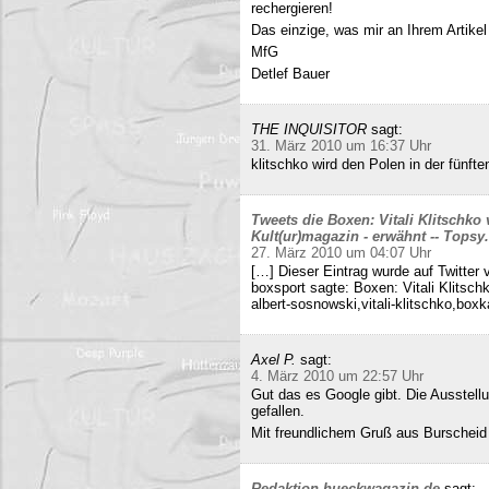
rechergieren!
Das einzige, was mir an Ihrem Artikel
MfG
Detlef Bauer
THE INQUISITOR
sagt:
31. März 2010 um 16:37 Uhr
klitschko wird den Polen in der fünft
Tweets die Boxen: Vitali Klitschko
Kult(ur)magazin - erwähnt -- Tops
27. März 2010 um 04:07 Uhr
[…] Dieser Eintrag wurde auf Twitter 
boxsport sagte: Boxen: Vitali Klitsc
albert-sosnowski,vitali-klitschko,b
Axel P.
sagt:
4. März 2010 um 22:57 Uhr
Gut das es Google gibt. Die Ausstell
gefallen.
Mit freundlichem Gruß aus Burscheid
Redaktion hueckwagazin.de
sagt: