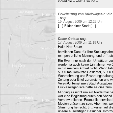
incredible – what a sound –
Erweiterung von Hückwagazin: die 
-
sagt:
19. August 2009 um 12:26 Uhr
[…] Bilder einer Stadt […]
Dieter Gotzen
sagt:
17. August 2009 um 11:19 Uhr
Hallo Herr Bauer,
herzlichen Dank für Ihre Stellungnahm
rein persönliche Meinung, und trifft s
Ein Event nur nach den Umsätzen zu b
werden ja auch keine Einnahmen veröf
mir in meinem Artikel nicht. Wenn ta
5.000 mal konkrete Gesichter, 5.000 
Wahrnehmung und Erwartungshaltung. 
Zeitung oder Brief zu erreichen und
Verein/Unternehmen/Stadt Ausgaben i
Hückeswagen live hätte es dies zum N
Mir ging es nicht um ein Niedermache
war eine Begleitung durch den Abend 
Verantwortlichen. Erstaunlicherweise 
Medien präsent zu sein. Aber hier, 
Stimmung herrscht, tritt keiner auf 
unsere auswärtigen Besucher. Informa