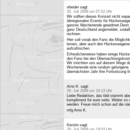
nheider
sagt:
30. Juli 2009 um 07:52 Uhr
Wir sollten dieses Konzert nicht sepa
übrregionalen Events für Hückeswagen
ganzes Wpchenende gewidmet.Denn se
ganz Deutschland angemeldet, sodaß 
rechnen.
Hier soll vorab den Fans die Möglich
lernen, aber auch den Hückeswagener
aufzufrischen.
Erfreulicherweise haben einige Hücke
den Fans bei den Übernachtungskost
Wir möchten uns auf diesem Wege da
Wochenende eine rundum gelungene Sa
übernächsten Jahr ihre Fortsetzung fi
Arno K.
sagt:
29. Juli 2009 um 19:13 Uhr
Liebe Redaktion, das bild stammt a
kompliment für eure seite. Weiter so
werden. Freue mich schon auf die nä
mfg Arno K.
Kerstin
sagt:
29. Juli 2009 um 19:03 Uhr