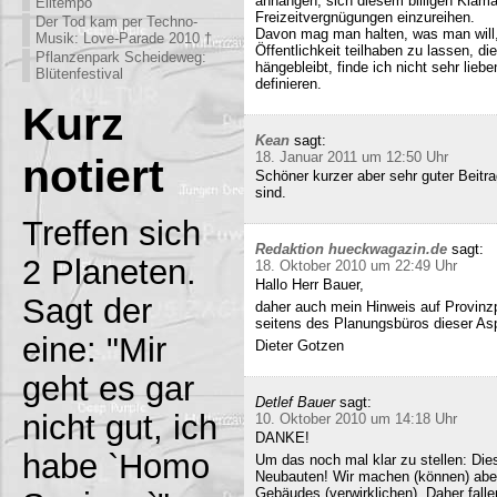
anhängen, sich diesem billigen Klamau
Eiltempo
Freizeitvergnügungen einzureihen.
Der Tod kam per Techno-
Davon mag man halten, was man will,
Musik: Love-Parade 2010 †
Öffentlichkeit teilhaben zu lassen, di
Pflanzenpark Scheideweg:
hängebleibt, finde ich nicht sehr lieb
Blütenfestival
definieren.
Kurz
Kean
sagt:
18. Januar 2011 um 12:50 Uhr
notiert
Schöner kurzer aber sehr guter Beitra
sind.
Treffen sich
Redaktion hueckwagazin.de
sagt:
2 Planeten.
18. Oktober 2010 um 22:49 Uhr
Hallo Herr Bauer,
Sagt der
daher auch mein Hinweis auf Provinz
seitens des Planungsbüros dieser Asp
eine: "Mir
Dieter Gotzen
geht es gar
Detlef Bauer
sagt:
nicht gut, ich
10. Oktober 2010 um 14:18 Uhr
DANKE!
habe `Homo
Um das noch mal klar zu stellen: Dies
Neubauten! Wir machen (können) abe
Gebäudes (verwirklichen). Daher fall