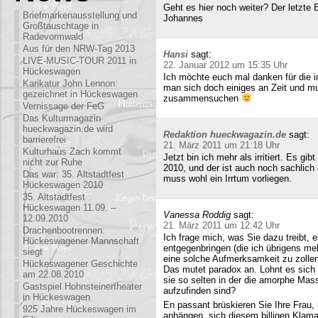
Geht es hier noch weiter? Der letzte
Briefmarkenausstellung und
Johannes
Großtauschtage in
Radevormwald
Aus für den NRW-Tag 2013
Hansi
sagt:
LIVE-MUSIC-TOUR 2011 in
22. Januar 2012 um 15:35 Uhr
Hückeswagen
Ich möchte euch mal danken für die i
Karikatur John Lennon:
man sich doch einiges an Zeit und m
gezeichnet in Hückeswagen
zusammensuchen
Vernissage der FeG
Das Kulturmagazin
hueckwagazin.de wird
Redaktion hueckwagazin.de
sagt:
barrierefrei
21. März 2011 um 21:18 Uhr
Kulturhaus Zach kommt
Jetzt bin ich mehr als irritiert. Es g
nicht zur Ruhe
2010, und der ist auch noch sachlich
Das war: 35. Altstadtfest
muss wohl ein Irrtum vorliegen.
Hückeswagen 2010
35. Altstadtfest
Hückeswagen 11.09. –
Vanessa Roddig
sagt:
12.09.2010
21. März 2011 um 12:42 Uhr
Drachenbootrennen:
Ich frage mich, was Sie dazu treibt
Hückeswagener Mannschaft
entgegenbringen (die ich übrigens meh
siegt
eine solche Aufmerksamkeit zu zollen
Hückeswagener Geschichte
Das mutet paradox an. Lohnt es sich n
am 22.08.2010
sie so selten in der die amorphe Ma
Gastspiel Hohnsteinertheater
aufzufinden sind?
in Hückeswagen
En passant brüskieren Sie Ihre Frau,
925 Jahre Hückeswagen im
anhängen, sich diesem billigen Klamau