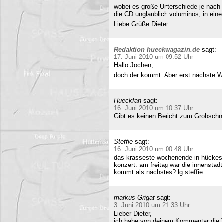
wobei es große Unterschiede je nach
die CD unglaublich voluminös, in ei
Liebe Grüße Dieter
Redaktion hueckwagazin.de
sagt:
17. Juni 2010 um 09:52 Uhr
Hallo Jochen,
doch der kommt. Aber erst nächste 
Hueckfan
sagt:
16. Juni 2010 um 10:37 Uhr
Gibt es keinen Bericht zum Grobschn
Steffie
sagt:
16. Juni 2010 um 00:48 Uhr
das krasseste wochenende in hückesw
konzert. am freitag war die innenstad
kommt als nächstes? lg steffie
markus Grigat
sagt:
3. Juni 2010 um 21:33 Uhr
Lieber Dieter,
ich habe von deinem Kommentar die 