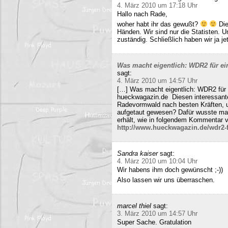
4. März 2010 um 17:18 Uhr
Hallo nach Rade,
woher habt ihr das gewußt?
Die
Händen. Wir sind nur die Statisten. 
zuständig. Schließlich haben wir ja j
Was macht eigentlich: WDR2 für ein
sagt:
4. März 2010 um 14:57 Uhr
[…] Was macht eigentlich: WDR2 für 
hueckwagazin.de Diesen interessante
Radevormwald nach besten Kräften, un
aufgetaut gewesen? Dafür wusste m
erhält, wie in folgendem Kommentar v
http://www.hueckwagazin.de/wdr2-fu
Sandra kaiser
sagt:
4. März 2010 um 10:04 Uhr
Wir habens ihm doch gewünscht ;-))
Also lassen wir uns überraschen.
marcel thiel
sagt:
3. März 2010 um 14:57 Uhr
Super Sache. Gratulation