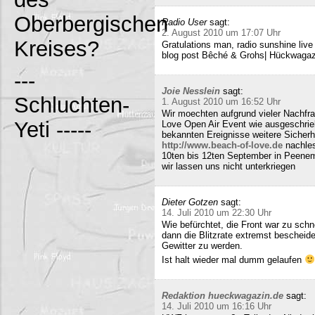
Oberbergischen
Radio User
sagt:
2. August 2010 um 17:07 Uhr
Kreises?
Gratulations man, radio sunshine liv
blog post Bêché & Grohs| Hückwagazi
---
Joie Nesslein
sagt:
Schluchten-
1. August 2010 um 16:52 Uhr
Wir moechten aufgrund vieler Nachfr
Yeti -----
Love Open Air Event wie ausgeschrieb
bekannten Ereignisse weitere Sicherh
http://www.beach-of-love.de
nachles
10ten bis 12ten September in Peene
wir lassen uns nicht unterkriegen
Dieter Gotzen
sagt:
14. Juli 2010 um 22:30 Uhr
Wie befürchtet, die Front war zu schne
dann die Blitzrate extremst bescheide
Gewitter zu werden.
Ist halt wieder mal dumm gelaufen
Redaktion hueckwagazin.de
sagt:
14. Juli 2010 um 16:16 Uhr