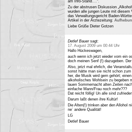
am Info-Stand….“.
Zu der abstrusen Diskussion „Alkohol
wurden alle jungen Leute mit diesem
das Verwaltungsgericht Baden-Württe
Artikel in der Ärztezeitung:
Aufhebun
Liebe Grüße Dieter Gotzen
Detlef Bauer
sagt:
17. August 2009 um 00:44 Uhr
Hallo Hückeswagen,
auch wenn ich jetzt wieder vom ein o
doch meinen Senf (!) dazugeben. Der A
Also, jetzt mal ehrlich, die Veranstalt
sonst hätte man sie nicht schon zum 
her, die Musik wird gern gehört; eine
alkoholisches Wohlsein zu begeben mi
lauen Sommernacht alten Zeiten nac
einfache Mann/Frau noch mehr???
Dat reicht föllig! Un alle sind zufriede
Darum laßt denen ihre Kultür!
Die Alten(!) trinken aber den Allohol 
ne´ andere Qualität!
LG
Detlef Bauer