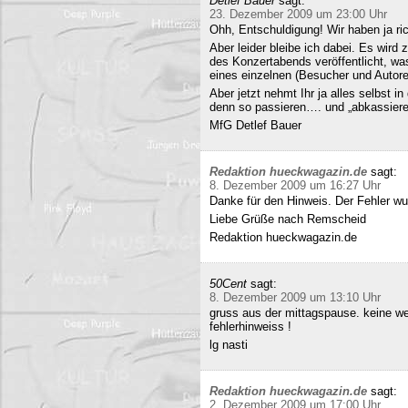
Detlef Bauer
sagt:
23. Dezember 2009 um 23:00 Uhr
Ohh, Entschuldigung! Wir haben ja ri
Aber leider bleibe ich dabei. Es wird
des Konzertabends veröffentlicht, was
eines einzelnen (Besucher und Autoren
Aber jetzt nehmt Ihr ja alles selbst 
denn so passieren…. und „abkassieren“
MfG Detlef Bauer
Redaktion hueckwagazin.de
sagt:
8. Dezember 2009 um 16:27 Uhr
Danke für den Hinweis. Der Fehler wur
Liebe Grüße nach Remscheid
Redaktion hueckwagazin.de
50Cent
sagt:
8. Dezember 2009 um 13:10 Uhr
gruss aus der mittagspause. keine we
fehlerhinweiss !
lg nasti
Redaktion hueckwagazin.de
sagt:
2. Dezember 2009 um 17:00 Uhr