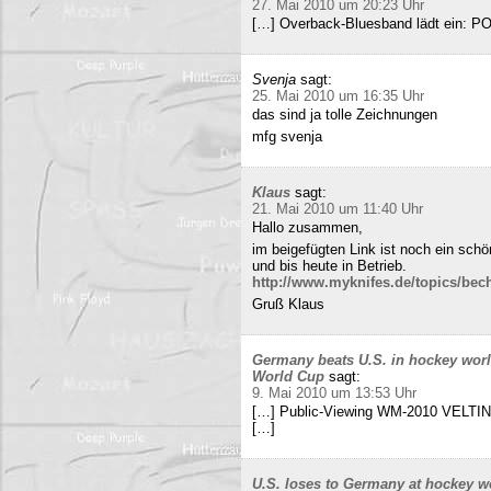
27. Mai 2010 um 20:23 Uhr
[…] Overback-Bluesband lädt ein: P
Svenja
sagt:
25. Mai 2010 um 16:35 Uhr
das sind ja tolle Zeichnungen
mfg svenja
Klaus
sagt:
21. Mai 2010 um 11:40 Uhr
Hallo zusammen,
im beigefügten Link ist noch ein sch
und bis heute in Betrieb.
http://www.myknifes.de/topics/bec
Gruß Klaus
Germany beats U.S. in hockey worl
World Cup
sagt:
9. Mai 2010 um 13:53 Uhr
[…] Public-Viewing WM-2010 VELTINS
[…]
U.S. loses to Germany at hockey w