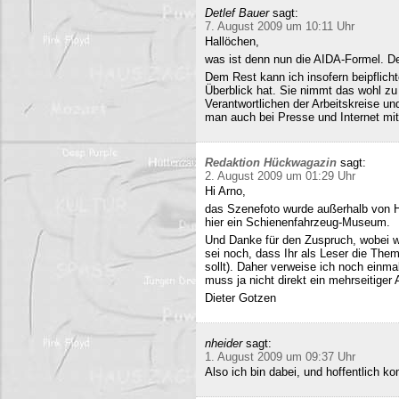
Detlef Bauer
sagt:
7. August 2009 um 10:11 Uhr
Hallöchen,
was ist denn nun die AIDA-Formel. Der
Dem Rest kann ich insofern beipflich
Überblick hat. Sie nimmt das wohl zu 
Verantwortlichen der Arbeitskreise un
man auch bei Presse und Internet mit
Redaktion Hückwagazin
sagt:
2. August 2009 um 01:29 Uhr
Hi Arno,
das Szenefoto wurde außerhalb von H
hier ein Schienenfahrzeug-Museum.
Und Danke für den Zuspruch, wobei w
sei noch, dass Ihr als Leser die The
sollt). Daher verweise ich noch einma
muss ja nicht direkt ein mehrseitiger A
Dieter Gotzen
nheider
sagt:
1. August 2009 um 09:37 Uhr
Also ich bin dabei, und hoffentlich 