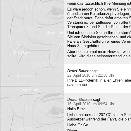
wenn das tatsächlich Ihre Meinung ist
Es wäre jedoch schön, wenn Sie einm
öffentlich ein Kulturkonzept vorlegen,
der Stadt sorgt. Denn dafür erhalten S
Verständnis: bei Zuflüssen von öffentl
Transparenz, und Sie die Pflicht der 
Und ich erinnere Sie an Ihren ersten
Sie von Blödsinn geschrieben, und di
Falle als Geschäftsführer eines Verei
Haus Zach gehören.
Aber noch einmal mein Hinweis: wenn i
sollte, wird diese selbstverständlich so
Detlef Bauer
sagt:
22. April 2010 um 21:38 Uhr
Ihre BILD-Polemik in allen Ehren, aber
davon habe….
Dieter Gotzen
sagt:
16. April 2010 um 09:54 Uhr
Hallo Elisa,
bisher hat uns der 207 CC nie im Stich
Aussetzer während der Fahrt, die bish
Liebe Grüße
Dieter