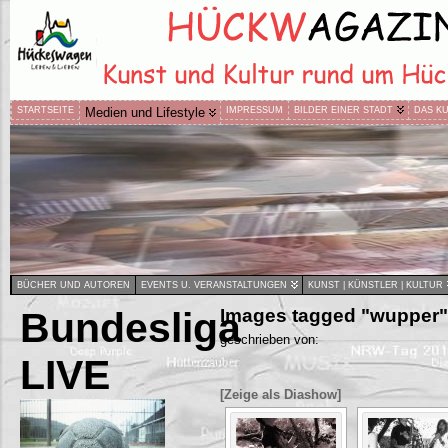
STARTSEITE
Medien und Lifestyle
IMPRESSUM
BILDER EINER STADT
DAS K
BÜCHER UND AUTOREN
EVENTS U. VERANSTALTUNGEN
KUNST | KÜNSTLER | KULTUR
Bundesliga
Images tagged "wupper"
geschrieben von:
LIVE
[Zeige als Diashow]