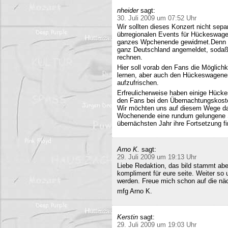
nheider
sagt:
30. Juli 2009 um 07:52 Uhr
Wir sollten dieses Konzert nicht sepa
übrregionalen Events für Hückeswagen
ganzes Wpchenende gewidmet.Denn se
ganz Deutschland angemeldet, sodaß 
rechnen.
Hier soll vorab den Fans die Möglich
lernen, aber auch den Hückeswagener
aufzufrischen.
Erfreulicherweise haben einige Hücke
den Fans bei den Übernachtungskost
Wir möchten uns auf diesem Wege da
Wochenende eine rundum gelungene Sa
übernächsten Jahr ihre Fortsetzung fi
Arno K.
sagt:
29. Juli 2009 um 19:13 Uhr
Liebe Redaktion, das bild stammt a
kompliment für eure seite. Weiter so
werden. Freue mich schon auf die nä
mfg Arno K.
Kerstin
sagt:
29. Juli 2009 um 19:03 Uhr