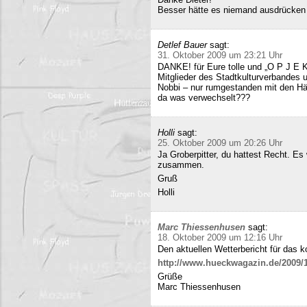
Besser hätte es niemand ausdrücken
Detlef Bauer
sagt:
31. Oktober 2009 um 23:21 Uhr
DANKE! für Eure tolle und „O P J E K
Mitglieder des Stadtkulturverbandes 
Nobbi – nur rumgestanden mit den Hä
da was verwechselt???
Holli
sagt:
25. Oktober 2009 um 20:26 Uhr
Ja Groberpitter, du hattest Recht. E
zusammen.
Gruß
Holli
Marc Thiessenhusen
sagt:
18. Oktober 2009 um 12:16 Uhr
Den aktuellen Wetterbericht für das 
http://www.hueckwagazin.de/2009/10
Grüße
Marc Thiessenhusen