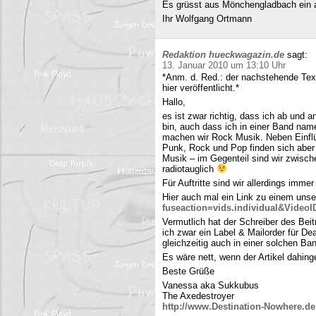
Es grüsst aus Mönchengladbach ein 
Ihr Wolfgang Ortmann
Redaktion hueckwagazin.de
sagt:
13. Januar 2010 um 13:10 Uhr
*Anm. d. Red.: der nachstehende Tex
hier veröffentlicht.*
Hallo,
es ist zwar richtig, dass ich ab und
bin, auch dass ich in einer Band name
machen wir Rock Musik. Neben Einfl
Punk, Rock und Pop finden sich aber 
Musik – im Gegenteil sind wir zwisch
radiotauglich
Für Auftritte sind wir allerdings imme
Hier auch mal ein Link zu einem uns
fuseaction=vids.individual&Video
Vermutlich hat der Schreiber des Be
ich zwar ein Label & Mailorder für De
gleichzeitig auch in einer solchen Ba
Es wäre nett, wenn der Artikel dahing
Beste Grüße
Vanessa aka Sukkubus
The Axedestroyer
http://www.Destination-Nowhere.de