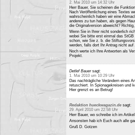
2. Mai 2010 um 14:32 Uhr
Herr Bauer, Sie scheinen die Funkti
Nach Veröffenlichung eines Textes wer
wahrscheinlich haben wir eine Abmac
anderes zu tun haben, als gegen Hau
die Originalversion abweicht? Richtig, 
Wenn Sie in Ihrer nicht sonderlich r
wobei Sie bitte erst einmal das StG
schon, wie Sie z. b. die Stiftungsvors
werden, falls dort Ihr Antrag nicht a
Noch werte ich Ihre Antworten als Verz
Projekt.
Detlef Bauer
sagt:
1. Mai 2010 um 10:29 Uhr
Das nachträgliche Verändern eines Art
retuschiert. In Spionagekreisen und k
Hier grenzt es an Betrug!
Redaktion hueckwagazin.de
sagt:
29. April 2010 um 22:58 Uhr
Herr Bauer, wo schreibe ich im Artike
Ansonsten hab ich Euch auch alle ganz
Gruß D. Gotzen