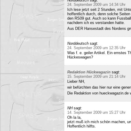
Norddeutsch
sagt:
24. September 2009 um 14:34 Uhr
Ich lese jetzt seit 2 Stunden, mit Un
hoffentlich durch, denn solche Seiten 
den RS09 gut. Auch so kann Fussball 
nachdem ich es verstanden hatte.
Aus DER Hansestadt des Nordens gr
Norddeutsch
sagt:
24. September 2009 um 12:35 Uhr
Was f. e. geiler Artikel. Ein ernstes
Hückeswagen?
Redaktion Hückwagazin
sagt:
15. September 2009 um 21:14 Uhr
Lieber NH,
wir befürchten das hier nur eine gene
Die Redaktion von hueckwagazin.de 
NH
sagt:
14. September 2009 um 15:27 Uhr
Oh la la,
jetzt muß ich mich schön machen, un
Hoffentlich hilfts.