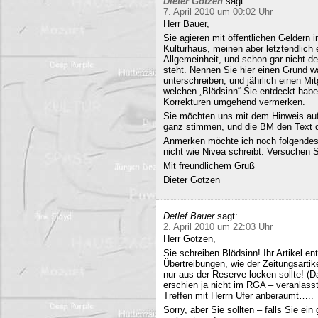
Dieter Gotzen
sagt:
7. April 2010 um 00:02 Uhr
Herr Bauer,
Sie agieren mit öffentlichen Geldern 
Kulturhaus, meinen aber letztendlich
Allgemeinheit, und schon gar nicht d
steht. Nennen Sie hier einen Grund wa
unterschreiben, und jährlich einen Mi
welchen „Blödsinn“ Sie entdeckt habe
Korrekturen umgehend vermerken.
Sie möchten uns mit dem Hinweis auf 
ganz stimmen, und die BM den Text q
Anmerken möchte ich noch folgendes
nicht wie Nivea schreibt. Versuchen 
Mit freundlichem Gruß
Dieter Gotzen
Detlef Bauer
sagt:
2. April 2010 um 22:03 Uhr
Herr Gotzen,
Sie schreiben Blödsinn! Ihr Artikel 
Übertreibungen, wie der Zeitungsartik
nur aus der Reserve locken sollte! (D
erschien ja nicht im RGA – veranlasst
Treffen mit Herrn Ufer anberaumt…..
Sorry, aber Sie sollten – falls Sie ei