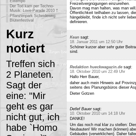
Eiltempo
Freizeitvergnügungen einzureihen.
Der Tod kam per Techno-
Davon mag man halten, was man will,
Musik: Love-Parade 2010 †
Öffentlichkeit teilhaben zu lassen, di
Pflanzenpark Scheideweg:
hängebleibt, finde ich nicht sehr lieb
Blütenfestival
definieren.
Kurz
Kean
sagt:
18. Januar 2011 um 12:50 Uhr
notiert
Schöner kurzer aber sehr guter Beitra
sind.
Treffen sich
Redaktion hueckwagazin.de
sagt:
2 Planeten.
18. Oktober 2010 um 22:49 Uhr
Hallo Herr Bauer,
Sagt der
daher auch mein Hinweis auf Provinz
seitens des Planungsbüros dieser Asp
eine: "Mir
Dieter Gotzen
geht es gar
Detlef Bauer
sagt:
10. Oktober 2010 um 14:18 Uhr
nicht gut, ich
DANKE!
habe `Homo
Um das noch mal klar zu stellen: Dies
Neubauten! Wir machen (können) abe
Gebäudes (verwirklichen). Daher fall