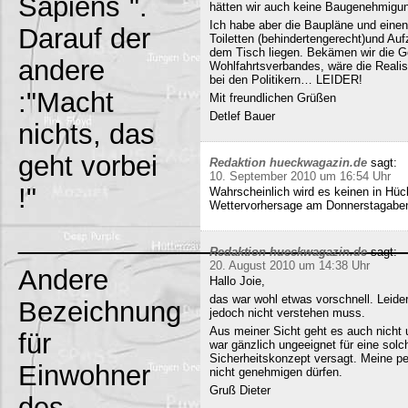
Sapiens`".
hätten wir auch keine Baugenehmigun
Ich habe aber die Baupläne und eine
Darauf der
Toiletten (behindertengerecht)und Au
dem Tisch liegen. Bekämen wir die G
andere
Wohlfahrtsverbandes, wäre die Realisi
bei den Politikern… LEIDER!
:"Macht
Mit freundlichen Grüßen
Detlef Bauer
nichts, das
geht vorbei
Redaktion hueckwagazin.de
sagt:
10. September 2010 um 16:54 Uhr
!"
Wahrscheinlich wird es keinen in Hück
Wettervorhersage am Donnerstagabe
_________________________
Redaktion hueckwagazin.de
sagt:
20. August 2010 um 14:38 Uhr
Andere
Hallo Joie,
das war wohl etwas vorschnell. Leide
Bezeichnung
jedoch nicht verstehen muss.
Aus meiner Sicht geht es auch nicht 
für
war gänzlich ungeeignet für eine solc
Sicherheitskonzept versagt. Meine pe
Einwohner
nicht genehmigen dürfen.
Gruß Dieter
des