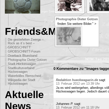
Photographie Dieter Gotzen
finden Sie weitere Bilder." >
Friends&More
Die gestiefelten Zwerge –
Rock as it´s best –
GROBSCHNITT
GROBSCHNITT-Forum
Overback Bluesband
Photographie Dieter Gotzen
Stadt Hückeswagen
Stadtkulturverband
0 Kommentare zu “Images tagg
Hückeswagen
Waterbölles Remscheid
Wikipedia der Stadt
Redaktion hueckwagazin.de
sagt:
Hückeswagen
13. Februar 2012 um 13:39 Uhr
Ja es wird weitergehen, allerdings völ
Aktuelle
Hückeswagen liegen. Jedoch dauert di
News
Johannes P.
sagt:
13. Februar 2012 um 11:18 Uhr