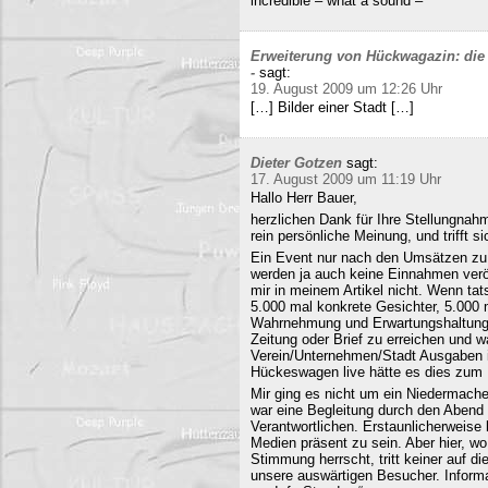
incredible – what a sound –
Erweiterung von Hückwagazin: die 
-
sagt:
19. August 2009 um 12:26 Uhr
[…] Bilder einer Stadt […]
Dieter Gotzen
sagt:
17. August 2009 um 11:19 Uhr
Hallo Herr Bauer,
herzlichen Dank für Ihre Stellungnahm
rein persönliche Meinung, und trifft s
Ein Event nur nach den Umsätzen zu b
werden ja auch keine Einnahmen veröf
mir in meinem Artikel nicht. Wenn ta
5.000 mal konkrete Gesichter, 5.000 
Wahrnehmung und Erwartungshaltung. 
Zeitung oder Brief zu erreichen und
Verein/Unternehmen/Stadt Ausgaben i
Hückeswagen live hätte es dies zum N
Mir ging es nicht um ein Niedermache
war eine Begleitung durch den Abend 
Verantwortlichen. Erstaunlicherweise 
Medien präsent zu sein. Aber hier, 
Stimmung herrscht, tritt keiner auf 
unsere auswärtigen Besucher. Informa