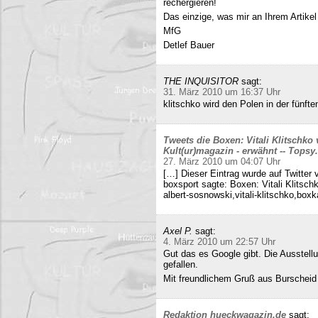
rechergieren!
Das einzige, was mir an Ihrem Artikel
MfG
Detlef Bauer
THE INQUISITOR
sagt:
31. März 2010 um 16:37 Uhr
klitschko wird den Polen in der fünft
Tweets die Boxen: Vitali Klitschko
Kult(ur)magazin - erwähnt -- Tops
27. März 2010 um 04:07 Uhr
[…] Dieser Eintrag wurde auf Twitter 
boxsport sagte: Boxen: Vitali Klitsc
albert-sosnowski,vitali-klitschko,b
Axel P.
sagt:
4. März 2010 um 22:57 Uhr
Gut das es Google gibt. Die Ausstell
gefallen.
Mit freundlichem Gruß aus Burscheid
Redaktion hueckwagazin.de
sagt: