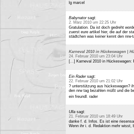
lg marcel
Babynator
sagt:
2. März 2010 um 22:25 Uhr
Gratulation. Da ist doch gedreht word
zuerst eure artikel hier, die auf der s
städtchen was keiner kennt den nrw-t
Karneval 2010 in Hückeswagen | Hü
24. Februar 2010 um 23:04 Uhr
[…] Karneval 2010 in Hückeswagen:
Ein Rader
sagt:
22. Februar 2010 um 21:02 Uhr
? unterstützung aus hückeswagen? ihr
den nrw tag bezahlen müßt und die b
ein freundl. rader
Ulla
sagt:
21. Februar 2010 um 18:49 Uhr
danke f. d. Infos. Es ist eine riesens
Wenn ihr i. d. Redaktion mehr wisst, b