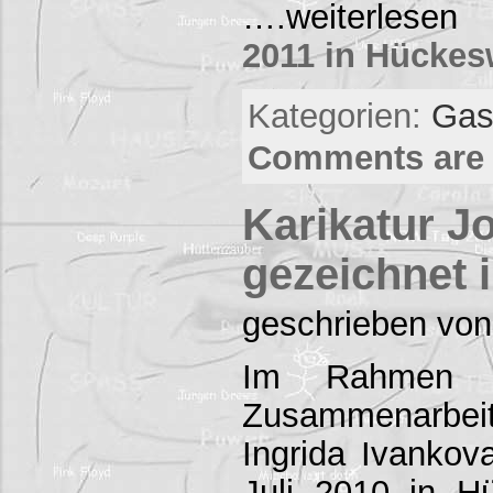
….weiterles
2011 in Hücke
Kategorien:
Gas
Comments are 
Karikatur J
gezeichnet
geschrieben von
Im Rahmen ei
Zusammenarb
Ingrida Ivankov
Juli 2010 in 