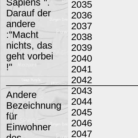
Sapiens`".
2035
Darauf der
2036
andere
2037
:"Macht
2038
nichts, das
2039
geht vorbei
2040
!"
2041
2042
_________________________
2043
Andere
2044
Bezeichnung
2045
für
2046
Einwohner
2047
des