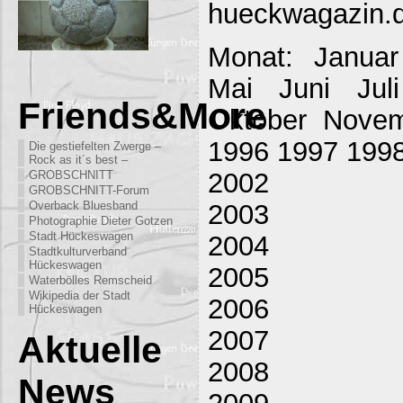
hueckwagazin.
Monat: Januar
Mai Juni Jul
Friends&More
Oktober Nove
1996 1997 199
Die gestiefelten Zwerge –
Rock as it´s best –
2002
GROBSCHNITT
GROBSCHNITT-Forum
2003
Overback Bluesband
Photographie Dieter Gotzen
Stadt Hückeswagen
2004
Stadtkulturverband
Hückeswagen
2005
Waterbölles Remscheid
Wikipedia der Stadt
2006
Hückeswagen
2007
Aktuelle
2008
News
2009