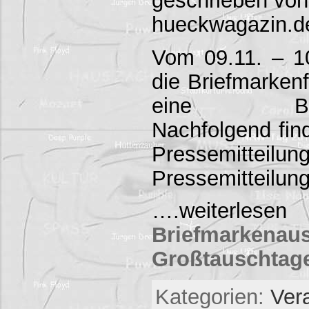
hueckwagazin.d
Vom 09.11. – 10
die Briefmarke
eine Briefm
Nachfolgend fin
Pressemitte
Pressemitteilu
….weiterlesen
Briefmarke
Großtauschtag
Kategorien:
Ver