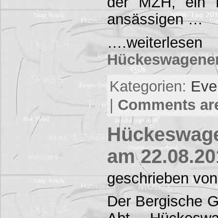
der MZH, ein F
ansässigen …
….weiterlese
Hückeswagener
Kategorien:
Eve
|
Comments are
Hückeswage
am 22.08.20
geschrieben von
Der Bergische G