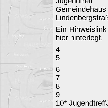
Jugendtreff
Gemeind
Lindenbergstraß
Ein Hinweislink
hier hinterlegt.
4
5
6
7
8
9
10* Jugendtreff