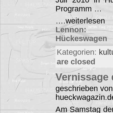
Programm …
….weiterles
Lennon: 
Hückeswagen
Kategorien:
kul
are closed
Vernissage 
geschrieben von
hueckwagazin.d
Am Samstag den