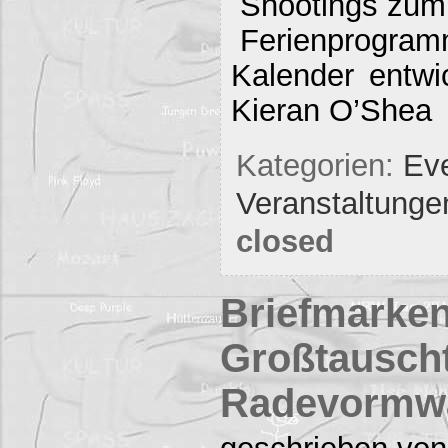
Shootings zum
Ferienprogra
Kalender entwi
Kieran O’Shea
Kategorien:
Eve
Veranstaltunge
closed
Briefmarken
Großtauscht
Radevormw
geschrieben von