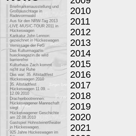
Briefmarkenausstellung und
2010
Großtauschtage in
Radevormwald
2011
Aus für den NRW-Tag 2013
LIVE-MUSIC-TOUR 2011 in
2012
Hückeswagen
Karikatur John Lennon:
2013
gezeichnet in Hückeswagen
Vernissage der FeG
2014
Das Kulturmagazin
hueckwagazin.de wird
barrierefrei
2015
Kulturhaus Zach kommt
nicht zur Ruhe
2016
Das war: 35. Altstadtfest
Hückeswagen 2010
2017
35. Altstadtfest
Hückeswagen 11.09. –
2018
12.09.2010
Drachenbootrennen:
Hückeswagener Mannschaft
2019
siegt
Hückeswagener Geschichte
2020
am 22.08.2010
Gastspiel Hohnsteinertheater
2021
in Hückeswagen
925 Jahre Hückeswagen im