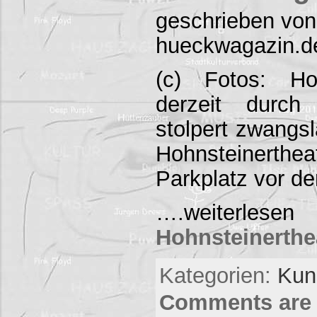
geschrieben von
hueckwagazin.d
(c) Fotos: Ho
derzeit durch
stolpert zwangsl
Hohnsteinerth
Parkplatz vor d
….weite
Hohnsteinerthe
Kategorien:
Kuns
Comments are 