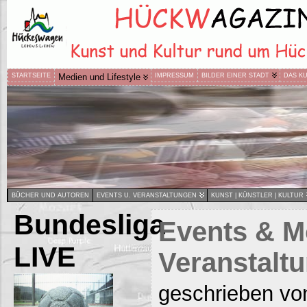
STARTSEITE
Medien und Lifestyle
IMPRESSUM
BILDER EINER STADT
DAS K
BÜCHER UND AUTOREN
EVENTS U. VERANSTALTUNGEN
KUNST | KÜNSTLER | KULTUR
Bundesliga
Events & M
LIVE
Veranstalt
geschrieben vo