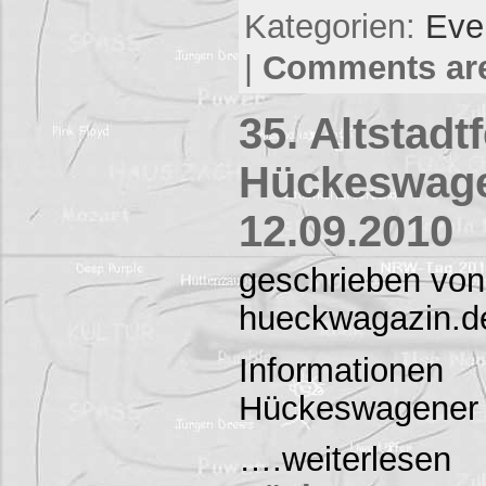
Kategorien:
Eve
|
Comments are
35. Altstadt
Hückeswage
12.09.2010
geschrieben von
hueckwagazin.d
Informatio
Hückeswagener A
….weiterles