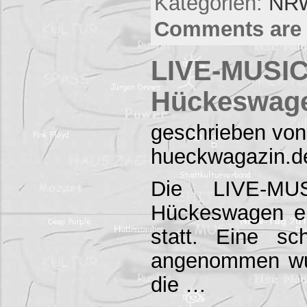
Kategorien:
NRW
Comments are 
LIVE-MUSIC
Hückeswag
geschrieben von
hueckwagazin.d
Die LIVE-MU
Hückeswagen er
statt. Eine s
angenommen wu
die …