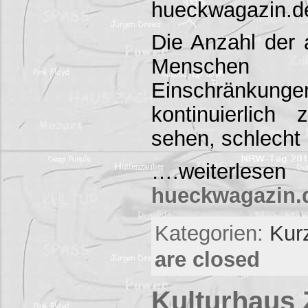
hueckwagazin.d
Die Anzahl der
Menschen m
Einschränkung
kontinuierlich
sehen, schlecht
….weiterlese
hueckwagazin.de
Kategorien:
Kur
are closed
Kulturhaus