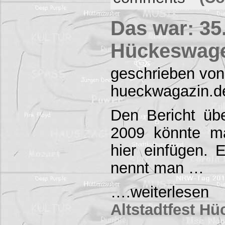
Das war: 35.
Hückeswage
geschrieben von
hueckwagazin.d
Den Bericht übe
2009 könnte ma
hier einfügen.
nennt man …
….weiterles
Altstadtfest H