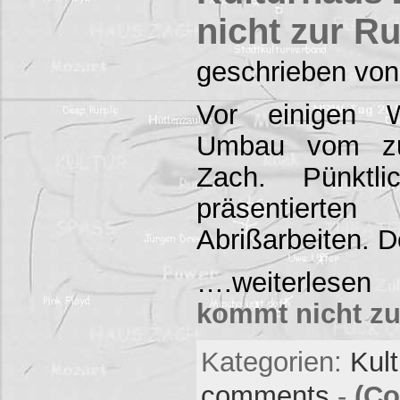
nicht zur R
geschrieben von
Vor einigen 
Umbau vom zuk
Zach. Pünktli
präsentierte
Abrißarbeiten.
….weiterles
kommt nicht z
Kategorien:
Kul
comments
-
(Co