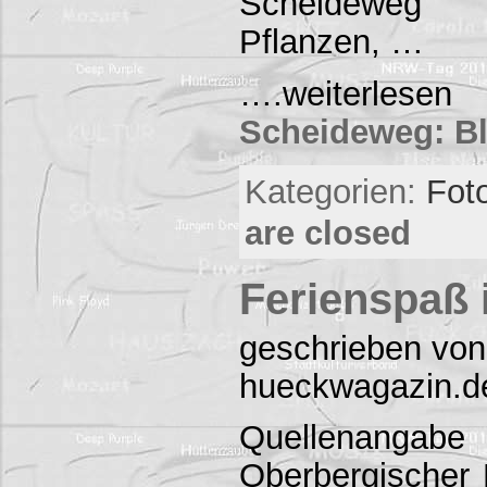
Scheideweg z
Pflanzen, …
….weiter
Scheideweg: Bl
Kategorien:
Foto
are closed
Ferienspaß
geschrieben von
hueckwagazin.d
Quellenangab
Oberbergischer 