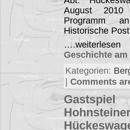
Abt. Hückesw
August 2010 
Programm an
Historische Pos
….weiterl
Geschichte am 
Kategorien:
Ber
|
Comments are
Gastspiel
Hohnsteiner
Hückeswag