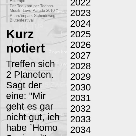
2022
Eiltempo
Der Tod kam per Techno-
2023
Musik: Love-Parade 2010 †
Pflanzenpark Scheideweg:
Blütenfestival
2024
Kurz
2025
2026
notiert
2027
Treffen sich
2028
2 Planeten.
2029
Sagt der
2030
eine: "Mir
2031
geht es gar
2032
nicht gut, ich
2033
habe `Homo
2034