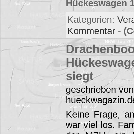
Hückeswagen 11
Kategorien:
Ver
Kommentar
-
(C
Drachenboo
Hückeswage
siegt
geschrieben von
hueckwagazin.d
Keine Frage, a
war viel los. Fa